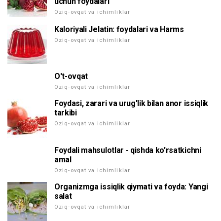
uchun foydalari
Oziq-ovqat va ichimliklar
Kaloriyali Jelatin: foydalari va Harms
Oziq-ovqat va ichimliklar
O't-ovqat
Oziq-ovqat va ichimliklar
Foydasi, zarari va urug'lik bilan anor issiqlik
tarkibi
Oziq-ovqat va ichimliklar
Foydali mahsulotlar - qishda ko'rsatkichni
amal
Oziq-ovqat va ichimliklar
Organizmga issiqlik qiymati va foyda: Yangi
salat
Oziq-ovqat va ichimliklar