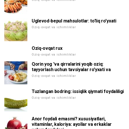
Uglevod-bepul mahsulotlar: to'liq ro'yxati
Oziq-ovqat va ichimliklar
Oziq-ovqat rux
Oziq-ovqat va ichimliklar
Qorin yog 'va qirralarini yoqib oziq:
tayyorlash uchun tavsiyalar ro'yxati va
Oziq-ovqat va ichimliklar
Tuzlangan bodring: issiqlik qiymati foydaliligi
Oziq-ovqat va ichimliklar
Anor foydali emasmi? xususiyatlari,
vitaminlar, kaloriya: ayollar va erkaklar