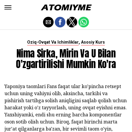
,
Oziq-Ovqat Va Ichimliklar
Asosiy Kurs
Nima Sirka, Mirin Va U Bilan
O'zgartirilishi Mumkin Ko'ra
Yaponiya taomlari Fans faqat ular ko'pincha retsept
uchun uning vahiyni olib, aksincha, tarkibi va
pishirish tartibga solish aniqligini saqlab qolish uchun
harakat yoki o'z tayyorlash, uning ovqat eyishni emas.
Yaxshiyamki, endi shu erning barcha komponentlar
oson sotib olish uchun. Biroq, faqat birinchi marta
jur'at qilganlarga ba'zan, bir sevimli taom o'yin,