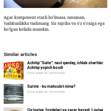
Agar komponent etarli bo'lmasa, umuman,
tushkunlikka tushmang. Siz tajriba va o'z o'rniga ega
bo'lgan kelishi mumkin.
Similar articles
Achitqi "Suite": nasl qanday, ishlab sharhlar.
Achitqi yopish bosdi
Oziq-ovqat va ichimliklar
Surimi - bu mahsulot nima?
Oziq-ovqat va ichimliklar
Oq loviya: foydalari va zarar beradi. Loviya