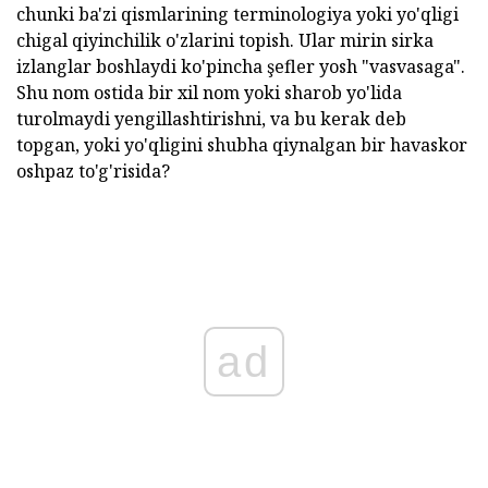
chunki ba'zi qismlarining terminologiya yoki yo'qligi
chigal qiyinchilik o'zlarini topish. Ular mirin sirka
izlanglar boshlaydi ko'pincha şefler yosh "vasvasaga".
Shu nom ostida bir xil nom yoki sharob yo'lida
turolmaydi yengillashtirishni, va bu kerak deb
topgan, yoki yo'qligini shubha qiynalgan bir havaskor
oshpaz to'g'risida?
ad