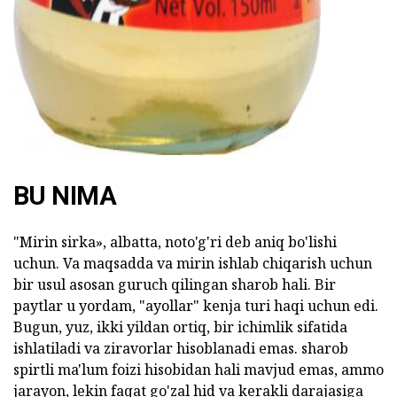
ad
BU NIMA
"Mirin sirka», albatta, noto'g'ri deb aniq bo'lishi
uchun. Va maqsadda va mirin ishlab chiqarish uchun
bir usul asosan guruch qilingan sharob hali. Bir
paytlar u yordam, "ayollar" kenja turi haqi uchun edi.
Bugun, yuz, ikki yildan ortiq, bir ichimlik sifatida
ishlatiladi va ziravorlar hisoblanadi emas. sharob
spirtli ma'lum foizi hisobidan hali mavjud emas, ammo
jarayon, lekin faqat go'zal hid va kerakli darajasiga