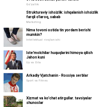
Go'zallik
Strukturaviy ishsizlik: ishqalanish ishsizlik
farqli o'laroq, sabab
Marketing
Nima tovoni ostida tin yordam berishi
mumkin?
Intellektual rivojlanishi
Iste'molchilar huquqlarini himoya qilish
Jahon kuni
Uy va Oila
Arkadiy Vjatchanin - Rossiya serblar
Sport va Fitnes
Xizmat va ko'chat atirgullar. tavsiyalar
shunoslar