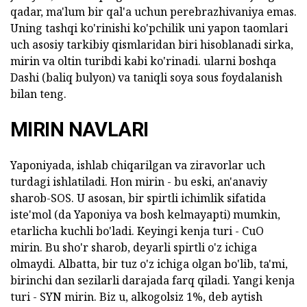
qadar, ma'lum bir qal'a uchun perebrazhivaniya emas.
Uning tashqi ko'rinishi ko'pchilik uni yapon taomlari
uch asosiy tarkibiy qismlaridan biri hisoblanadi sirka,
mirin va oltin turibdi kabi ko'rinadi. ularni boshqa
Dashi (baliq bulyon) va taniqli soya sous foydalanish
bilan teng.
MIRIN NAVLARI
Yaponiyada, ishlab chiqarilgan va ziravorlar uch
turdagi ishlatiladi. Hon mirin - bu eski, an'anaviy
sharob-SOS. U asosan, bir spirtli ichimlik sifatida
iste'mol (da Yaponiya va bosh kelmayapti) mumkin,
etarlicha kuchli bo'ladi. Keyingi kenja turi - CuO
mirin. Bu sho'r sharob, deyarli spirtli o'z ichiga
olmaydi. Albatta, bir tuz o'z ichiga olgan bo'lib, ta'mi,
birinchi dan sezilarli darajada farq qiladi. Yangi kenja
turi - SYN mirin. Biz u, alkogolsiz 1%, deb aytish