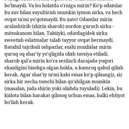
bo'lmaydi. Va bu holatda o'rniga mirin? Ko'p odamlar
bu suv bilan suyultirish mumkin iymon sirka, va hech
ovqat ta'mi yo'qotmaydi. Bu xato! Odamlar mirin
aralashtirib (shirin sharob) nordon guruch sirka -
mitsukanom bilan. Tabiiyki, odatdagidek sirka
sweetish eslatmalar talab tayyor ovqat bermaydi.
Batafsil tajribali oshpazlar, sushi muxlislar mirin
quruq oq shar'iy yo'qligida olish tavsiya etiladi.
sharob qal'a mirin ko'ra sezilarli darajada yuqori
ekanligini hisobga olgan holda, u kamroq qabul qilish
kerak. Agar shar'iy ta'mi kabi emas ko'p qilsangiz, siz
sirka bir necha tomchi bilan qo'shilgan mumkin
(masalan, juda shirin yoki olishda tuyuladi). Lekin, bu
kislota bilan harakat qilmoq uchun emas, balki ehtiyot
bo'lish kerak.