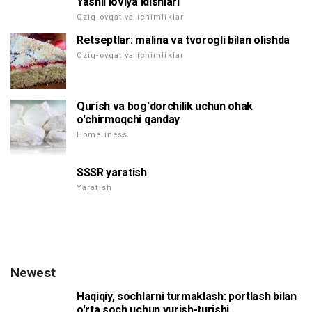
Yashil loviya idishlari
Oziq-ovqat va ichimliklar
Retseptlar: malina va tvorogli bilan olishda
Oziq-ovqat va ichimliklar
Qurish va bog'dorchilik uchun ohak
o'chirmoqchi qanday
Homeliness
SSSR yaratish
Yaratish
Newest
Haqiqiy, sochlarni turmaklash: portlash bilan
o'rta soch uchun yurish-turishi