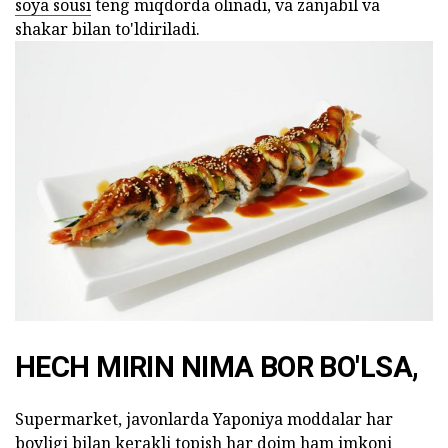
soya sousi
teng miqdorda olinadi, va zanjabil va
shakar bilan to'ldiriladi.
HECH MIRIN NIMA BOR BO'LSA,
Supermarket, javonlarda Yaponiya moddalar har
boyligi bilan kerakli topish har doim ham imkoni