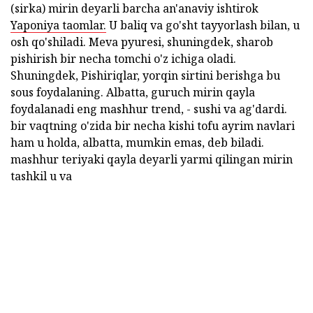
(sirka) mirin deyarli barcha an'anaviy ishtirok
Yaponiya taomlar.
U baliq va go'sht tayyorlash bilan, u
osh qo'shiladi. Meva pyuresi, shuningdek, sharob
pishirish bir necha tomchi o'z ichiga oladi.
Shuningdek, Pishiriqlar, yorqin sirtini berishga bu
sous foydalaning. Albatta, guruch mirin qayla
foydalanadi eng mashhur trend, - sushi va ag'dardi.
bir vaqtning o'zida bir necha kishi tofu ayrim navlari
ham u holda, albatta, mumkin emas, deb biladi.
mashhur teriyaki qayla deyarli yarmi qilingan mirin
tashkil u va