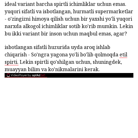
ideal variant barcha spirtli ichimliklar uchun emas.
yuqori sifatli va isbotlangan, hurmatli supermarketlar
- o'zingizni himoya qilish uchun bir yaxshi yo'li yuqori
narxda alkogol ichimliklar sotib ko'rib mumkin. Lekin
bu ikki variant bir inson uchun maqbul emas, agar?
isbotlangan sifatli huzurida uyda aroq ishlab
chiqarish - So'ngra yagona yo'li bo'lib qolmoqda
etil
spirti.
Lekin spirtli qo'shilgan uchun, shuningdek,
muayyan bilim va ko'nikmalarini kerak.