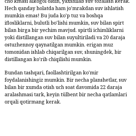
cho'kmasi alkogol oldin, yaxshilab suv tozalash kerak.
Hech qanday holatda ham jo'mrakdan suv ishlatish
mumkin emas! Bu juda ko'p tuz va boshqa
iflosliklarni, bulutli bo'lishi mumkin, suv bilan spirt
bilan birga bir yechim mavjud. spirtli ichimliklarni
yoki distillangan suv bilan suyultiriladi va 20 daraja
ostuzhennoy qaynatilgan mumkin. erigan muz
tomonidan ishlab chiqarilgan suv, shuningdek, bir
distillangan ko'rib chiqilishi mumkin.
Bundan tashqari, faollashtirilgan ko'mir
foydalanishingiz mumkin. Bir necha planshetlar, suv
bilan bir xumda otish uch soat davomida 22 daraja
aralashmasi tark, keyin tülbent bir necha qatlamlari
orqali qotirmang kerak.