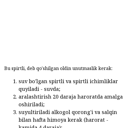
Bu spirtli, deb qo'shilgan oldin unutmaslik kerak:
suv bo'lgan spirtli va spirtli ichimliklar
quyiladi - suvda;
aralashtirish 20 daraja haroratda amalga
oshiriladi;
suyultiriladi alkogol qorong'i va salqin
bilan hafta himoya kerak (harorat -
kamida 4 daraja);