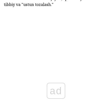
tibbiy va "ustun tozalash."
ad