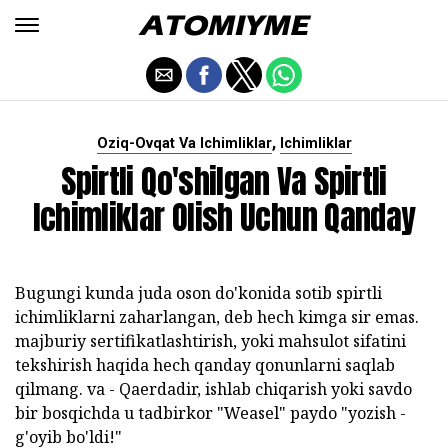
,
Oziq-Ovqat Va Ichimliklar
Ichimliklar
Spirtli Qo'shilgan Va Spirtli
Ichimliklar Olish Uchun Qanday
Bugungi kunda juda oson do'konida sotib spirtli
ichimliklarni zaharlangan, deb hech kimga sir emas.
majburiy sertifikatlashtirish, yoki mahsulot sifatini
tekshirish haqida hech qanday qonunlarni saqlab
qilmang. va - Qaerdadir, ishlab chiqarish yoki savdo
bir bosqichda u tadbirkor "Weasel" paydo "yozish -
g'oyib bo'ldi!"