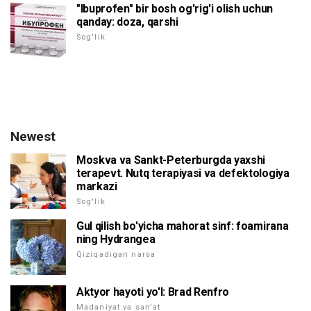
"Ibuprofen" bir bosh og'rig'i olish uchun
qanday: doza, qarshi
Sog'lik
Newest
Moskva va Sankt-Peterburgda yaxshi
terapevt. Nutq terapiyasi va defektologiya
markazi
Sog'lik
Gul qilish bo'yicha mahorat sinf: foamirana
ning Hydrangea
Qiziqadigan narsa
Aktyor hayoti yo'l: Brad Renfro
Madaniyat va san'at