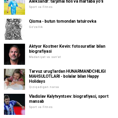
Aleksandr: tarjimai holi va martaba yo'li
Sport va Fitnes
Qisma - butun tomondan tatuirovka
Go'zallik
Aktyor Kostner Kevin: fotosuratlar bilan
biografiyasi
Madaniyat va san'at
Tarvuz urug'lardan HUNARMANDCHILIGI
MAHSULOTLARI - bolalar bilan Happy
Holidays
Qiziqadigan narsa
Vladislav Kalytvyntsev: biografiyasi, sport
mansab
Sport va Fitnes