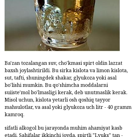
Ba'zan tozalangan suv, cho'kmasi spirt oldin lazzat
baxsh joylashtirildi. Bu sirka kislota va limon kislota,
sut, tafti, shuningdek shakar, glyukoza yoki asal
bo'lishi mumkin. Bu qo'shimcha moddalarni
suiiste'mol bo'lmasligi kerak, deb unutmaslik kerak.
Misol uchun, kislota yetarli osh qoshiq tayyor
mahsulotlar, va asal yoki glyukoza uch litr - 40 gramm
kamroq.
sifatli alkogol bu jarayonda muhim ahamiyat kasb
etadi. Sahifalar ikkinchi joyda, spirtli "Lyuks" tan -