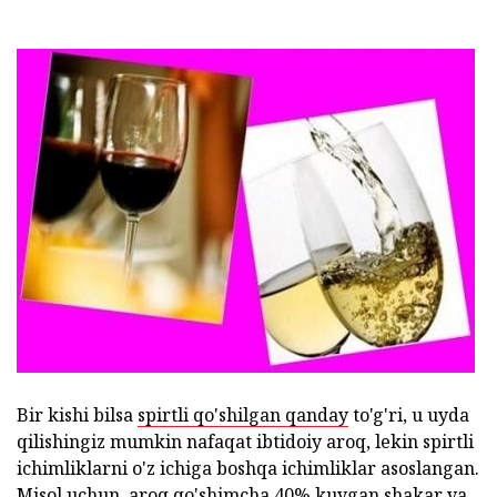
Bir kishi bilsa
spirtli qo'shilgan qanday
to'g'ri, u uyda
qilishingiz mumkin nafaqat ibtidoiy aroq, lekin spirtli
ichimliklarni o'z ichiga boshqa ichimliklar asoslangan.
Misol uchun, aroq qo'shimcha 40% kuygan shakar va