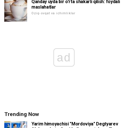
Qanday uyda bir o'rta shakarli qilish: foydali
maslahatlar
Oziq-ovqat va ichimliklar
ad
Trending Now
Yarim himoyachisi "Mordoviya" Degtyarev