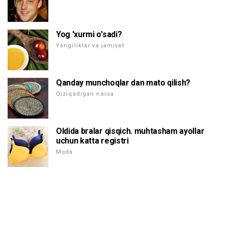
Yog 'xurmi o'sadi?
Yangiliklar va jamiyat
Qanday munchoqlar dan mato qilish?
Qiziqadigan narsa
Oldida bralar qisqich. muhtasham ayollar
uchun katta registri
Moda