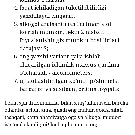
faqat ichiladigan tüketilebilirliği
yaxshilaydi chiqarib;
alkogol aralashtirish Fertman stol
ko'rish mumkin, lekin 2 nisbati
foydalanishingiz mumkin boshliqlari
darajasi: 3;
eng yaxshi variant qal'a ishlab
chiqarilgan ichimlik maxsus qurilma
o'lchanadi - alcoholmeters;
u, faollashtirilgan ko'mir qo'shimcha
barqaror va suzilgan, eritma loyqalik.
Lekin spirtli ichimliklar bilan shug'ullanuvchi barcha
odamlar uchun amal qiladi eng muhim qoida, sifati
tashqari, katta ahamiyatga ega va alkogol miqdori
iste'mol ekanligini! bu haqda unutmang ...