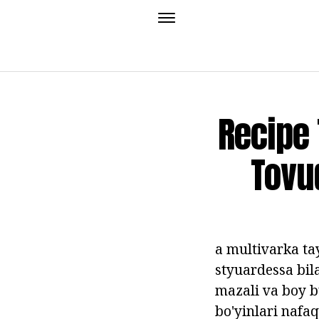
Recipe 
Tovu
a multivarka ta
styuardessa bil
mazali va boy b
bo'yinlari nafaq