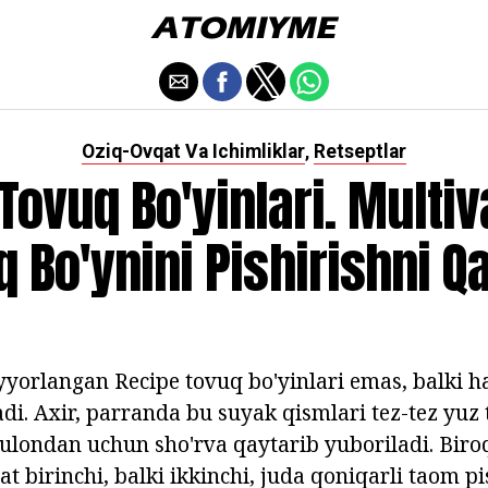
Oziq-Ovqat Va Ichimliklar
Retseptlar
,
Tovuq Bo'yinlari. Multiv
q Bo'ynini Pishirishni Q
yyorlangan Recipe tovuq bo'yinlari emas, balki ha
adi. Axir, parranda bu suyak qismlari tez-tez yuz
ulondan uchun sho'rva qaytarib yuboriladi. Biro
at birinchi, balki ikkinchi, juda qoniqarli taom pi