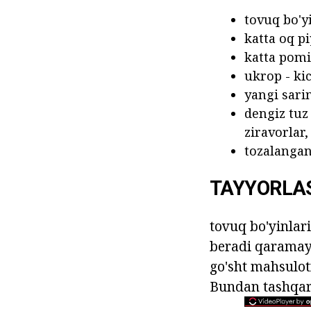
tovuq bo'y
katta oq pi
katta pomi
ukrop - ki
yangi sari
dengiz tuz
ziravorlar,
tozalangan 
TAYYORLA
tovuq bo'yinlar
beradi qaramay,
go'sht mahsulotn
Bundan tashqari