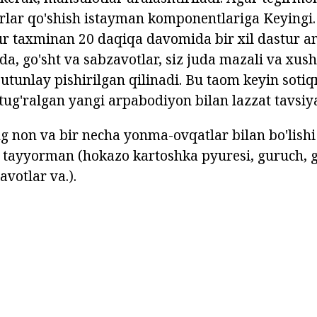
rlar qo'shish istayman komponentlariga Keyingi
r taxminan 20 daqiqa davomida bir xil dastur am
a, go'sht va sabzavotlar, siz juda mazali va xus
butunlay pishirilgan qilinadi. Bu taom keyin soti
tug'ralgan yangi arpabodiyon bilan lazzat tavsiya
ng non va bir necha yonma-ovqatlar bilan bo'lishi
 tayyorman (hokazo kartoshka pyuresi, guruch, 
votlar va.).