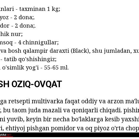
inlari - taxminan 1 kg;
yoz - 2 dona;.
dor - 2 dona;.
chik nur;
msoq - 4 chinnigullar;
 va bosh qalampir daraxti (Black), shu jumladan, x
 - tatib qo'shishingiz;
o'simlik yog'i - 55-65 ml.
SH OZIQ-OVQAT
iga retsepti multivarka faqat oddiy va arzon ma'l
 bu taom juda mazali va qoniqarli chiqadi. pishi
i yuvib, keyin bir necha bo'laklarga kesib yaxshi 
, ehtiyoj pishgan pomidor va oq piyoz o'rta chop