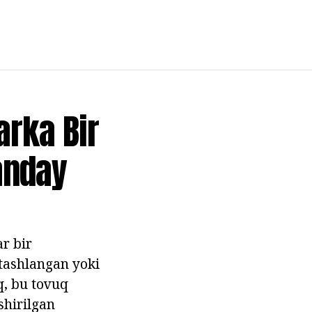
arka Bir
anday
r bir
 tashlangan yoki
q, bu tovuq
shirilgan