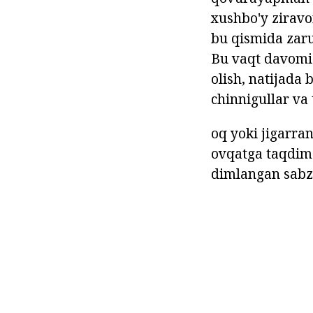
xushbo'y ziravo
bu qismida zaru
Bu vaqt davomid
olish, natijada 
chinnigullar va 
oq yoki jigarra
ovqatga taqdim
dimlangan sabza