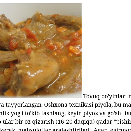
Tovuq bo'yinlari 
qa tayyorlangan. Oshxona texnikasi piyola, bu m
lik yog'i to'kib tashlang, keyin piyoz va go'sht ta
 ular bir oz qizarish (16-20 daqiqa) qadar "pishi
erak, mahsulotlar aralashtiriladi. Agar tegirm