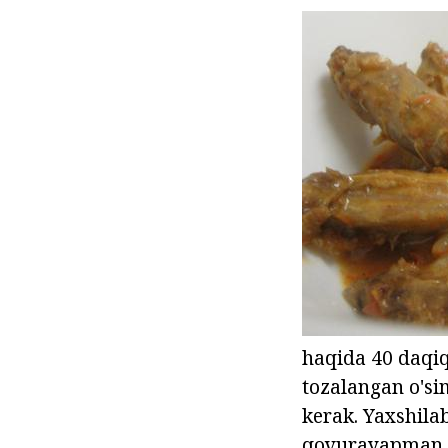
haqida 40 daqi
tozalangan o'sim
kerak. Yaxshilab
qovurayapman k