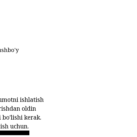
ushbo'y
umotni ishlatish
rishdan oldin
bo'lishi kerak.
ish uchun.