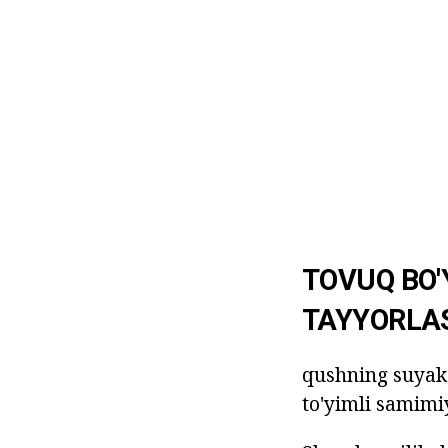
TOVUQ BO'
TAYYORLA
qushning suyak 
to'yimli samimiy