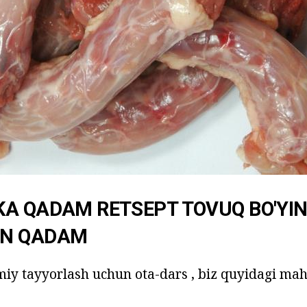
A QADAM RETSEPT TOVUQ BO'YI
N QADAM
iy tayyorlash uchun ota-dars , biz quyidagi mah