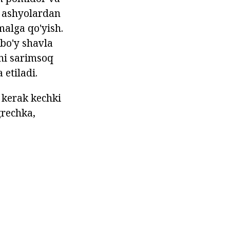
. ashyolardan
alga qo'yish.
hbo'y shavla
qni sarimsoq
 etiladi.
 kerak kechki
grechka,