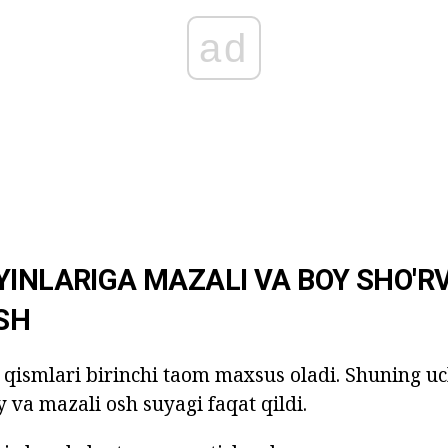
ad
YINLARIGA MAZALI VA BOY SHO'R
SH
qismlari birinchi taom maxsus oladi. Shuning u
 va mazali osh suyagi faqat qildi.