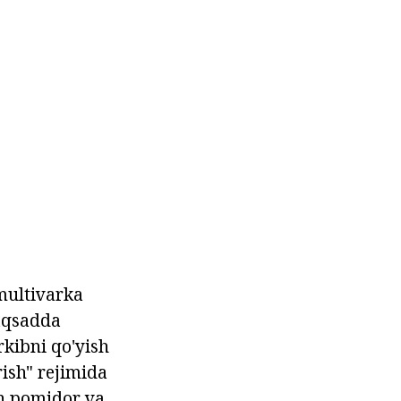
multivarka
aqsadda
rkibni qo'yish
rish" rejimida
on pomidor va