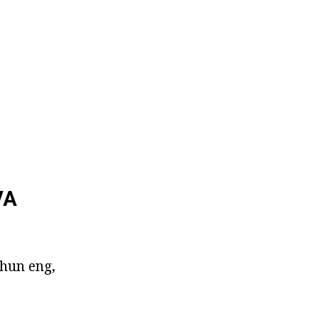
VA
chun eng,