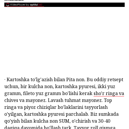
· Kartoshka to'lg'azish bilan Pita non. Bu oddiy retsept
uchun, bir kulcha non, kartoshka pyuresi, ikki yuz
gramm, fileto yuz gramm bo'lishi kerak
sho'r ringa va
chives va mayonez. Lavash tuhmat mayonez. Top
ringa va piyoz chiziqlar bo'laklarini tayyorlash
o'yilgan, kartoshka pyuresi parchalab. Biz sumkada
qo'yish bilan kulcha non SUM, o'chirish va 30-40
daqiqa davomida ho'llash tark. Tayyor roll qismga