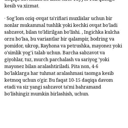
kesib va xizmat.
· Sog'lom oziq-ovqat ta'riflari muxlislar uchun bir
nonlar mukammal tushlik yoki kechki ovqat bo'ladi
sabzavot, bilan to'ldirilgan bo'lishi. , Ingichka kulcha
orzu bo'lsa, bu variantlar bir qalampir, bodring va
pomidor, ukrop, Rayhona va petrushka, mayonez yoki
o'simlik yog'i talab uchun. Barcha sabzavot va
giyohlar, tuz, murch parchalash va sariyog 'yoki
mayonez bilan aralashtiriladi. Pita non, 4-6
bo'laklarga har tuhmat aralashmasi taomga kesib
ketmoq uchun o'gir. Bu faqat 10-15 daqiqa davom
etadi va siz yangi sabzavot ta'mi bahramand
bo'lishingiz mumkin birlashish, uchun.