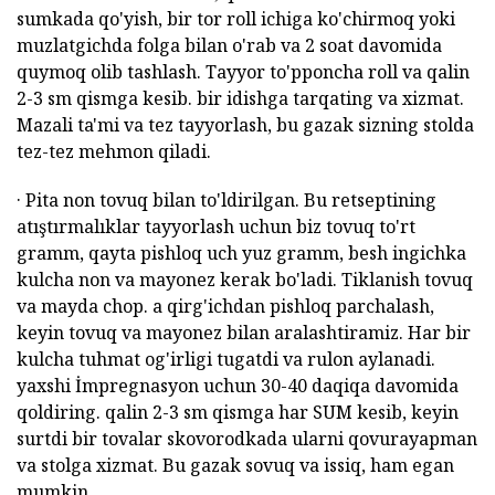
sumkada qo'yish, bir tor roll ichiga ko'chirmoq yoki
muzlatgichda folga bilan o'rab va 2 soat davomida
quymoq olib tashlash. Tayyor to'pponcha roll va qalin
2-3 sm qismga kesib. bir idishga tarqating va xizmat.
Mazali ta'mi va tez tayyorlash, bu gazak sizning stolda
tez-tez mehmon qiladi.
· Pita non tovuq bilan to'ldirilgan. Bu retseptining
atıştırmalıklar tayyorlash uchun biz tovuq to'rt
gramm, qayta pishloq uch yuz gramm, besh ingichka
kulcha non va mayonez kerak bo'ladi. Tiklanish tovuq
va mayda chop. a qirg'ichdan pishloq parchalash,
keyin tovuq va mayonez bilan aralashtiramiz. Har bir
kulcha tuhmat og'irligi tugatdi va rulon aylanadi.
yaxshi İmpregnasyon uchun 30-40 daqiqa davomida
qoldiring. qalin 2-3 sm qismga har SUM kesib, keyin
surtdi bir tovalar skovorodkada ularni qovurayapman
va stolga xizmat. Bu gazak sovuq va issiq, ham egan
mumkin.