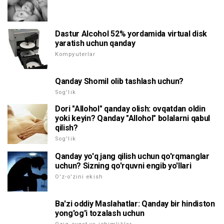
Dastur Alcohol 52% yordamida virtual disk
yaratish uchun qanday
Kompyuterlar
Qanday Shomil olib tashlash uchun?
Sog'lik
Dori "Allohol" qanday olish: ovqatdan oldin
yoki keyin? Qanday "Allohol" bolalarni qabul
qilish?
Sog'lik
Qanday yo'q jang qilish uchun qo'rqmanglar
uchun? Sizning qo'rquvni engib yo'llari
O'z-o'zini ekish
Ba'zi oddiy Maslahatlar: Qanday bir hindiston
yong'og'i tozalash uchun