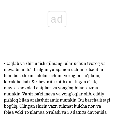
ad
• saqlab va shirin tish qilmang. ular uchun tvorog va
meva bilan to'ldirilgan yupqa non uchun retseptlar
ham bor. shirin rulolar uchun tvorog bir to'plami,
kerak bo'ladi. Siz bevosita sotib quritilgan o'rik,
mayiz, shokolad chiplari va yong'oq bilan suzma
mumkin. Va siz ba'zi meva va yong'oqlar olib, oddiy
pishloq bilan aralashtiramiz mumkin. Bu barcha istagi
bog'liq. Olingan shirin vazn tuhmat kulcha non va
folga yoki To'plamga o'raladi va 30 daqiqa davomida