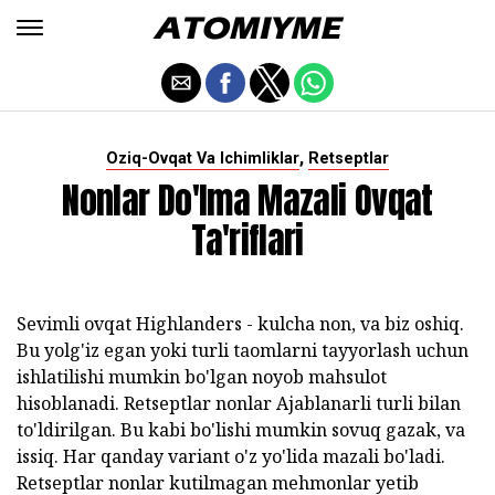
,
Oziq-Ovqat Va Ichimliklar
Retseptlar
Nonlar Do'lma Mazali Ovqat
Ta'riflari
Sevimli ovqat Highlanders - kulcha non, va biz oshiq.
Bu yolg'iz egan yoki turli taomlarni tayyorlash uchun
ishlatilishi mumkin bo'lgan noyob mahsulot
hisoblanadi. Retseptlar nonlar Ajablanarli turli bilan
to'ldirilgan. Bu kabi bo'lishi mumkin sovuq gazak, va
issiq. Har qanday variant o'z yo'lida mazali bo'ladi.
Retseptlar nonlar kutilmagan mehmonlar yetib