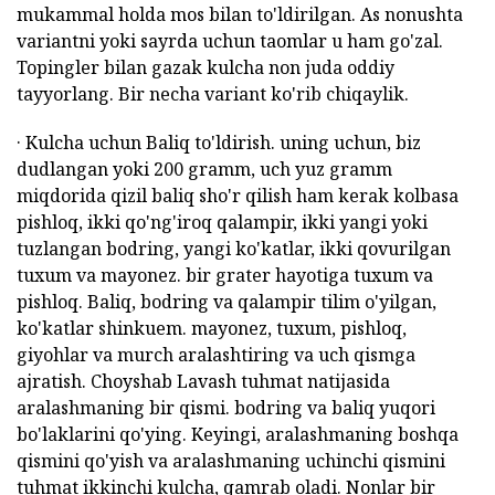
mukammal holda mos bilan to'ldirilgan. As nonushta
variantni yoki sayrda uchun taomlar u ham go'zal.
Topingler bilan gazak kulcha non juda oddiy
tayyorlang. Bir necha variant ko'rib chiqaylik.
· Kulcha uchun Baliq to'ldirish. uning uchun, biz
dudlangan yoki 200 gramm, uch yuz gramm
miqdorida qizil baliq sho'r qilish ham kerak kolbasa
pishloq, ikki qo'ng'iroq qalampir, ikki yangi yoki
tuzlangan bodring, yangi ko'katlar, ikki qovurilgan
tuxum va mayonez. bir grater hayotiga tuxum va
pishloq. Baliq, bodring va qalampir tilim o'yilgan,
ko'katlar shinkuem. mayonez, tuxum, pishloq,
giyohlar va murch aralashtiring va uch qismga
ajratish. Choyshab Lavash tuhmat natijasida
aralashmaning bir qismi. bodring va baliq yuqori
bo'laklarini qo'ying. Keyingi, aralashmaning boshqa
qismini qo'yish va aralashmaning uchinchi qismini
tuhmat ikkinchi kulcha, qamrab oladi. Nonlar bir