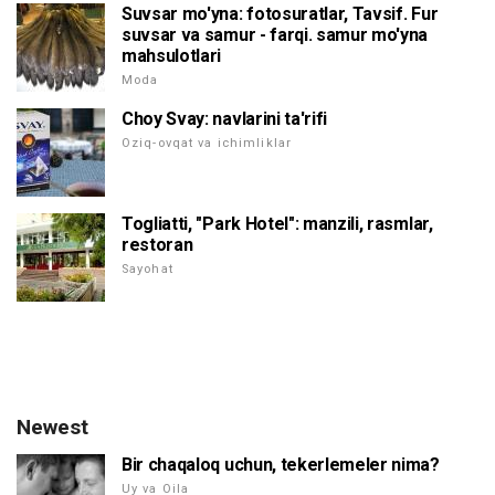
Suvsar mo'yna: fotosuratlar, Tavsif. Fur
suvsar va samur - farqi. samur mo'yna
mahsulotlari
Moda
Choy Svay: navlarini ta'rifi
Oziq-ovqat va ichimliklar
Togliatti, "Park Hotel": manzili, rasmlar,
restoran
Sayohat
Newest
Bir chaqaloq uchun, tekerlemeler nima?
Uy va Oila