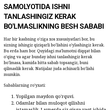
SAMOLYOTIDA ISHNI
TANLASHINGIZ KERAK
BO'LMASLIKNING BESH SABABI
Har bir kasbning o'ziga xos xususiyatlari bor, bu
sizning ishingiz qiziqarli bo'lishini o'ylashingiz kerak.
Bu erda ham bor. Quyidagi ma'lumotni diqqat bilan
o'qing va agar bunday ishni tanlashingiz kerak
bo'lmasa, kamida bitta sabab topsangiz, buni
qilmaslik kerak. Natijalar juda achinarli bo'lishi
mumkin.
Sabablarning ro'yxati:
Yopilgan maydon qo'rquvi.
Odamlar bilan muloqot qilishni
istamaslik. Laynerda siz qisqa vaqt ichida