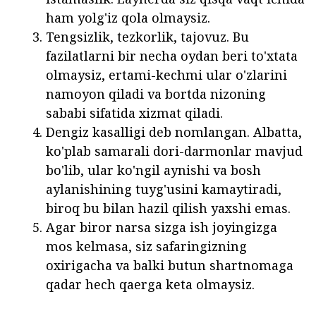
ham yolg'iz qola olmaysiz.
Tengsizlik, tezkorlik, tajovuz. Bu
fazilatlarni bir necha oydan beri to'xtata
olmaysiz, ertami-kechmi ular o'zlarini
namoyon qiladi va bortda nizoning
sababi sifatida xizmat qiladi.
Dengiz kasalligi deb nomlangan. Albatta,
ko'plab samarali dori-darmonlar mavjud
bo'lib, ular ko'ngil aynishi va bosh
aylanishining tuyg'usini kamaytiradi,
biroq bu bilan hazil qilish yaxshi emas.
Agar biror narsa sizga ish joyingizga
mos kelmasa, siz safaringizning
oxirigacha va balki butun shartnomaga
qadar hech qaerga keta olmaysiz.