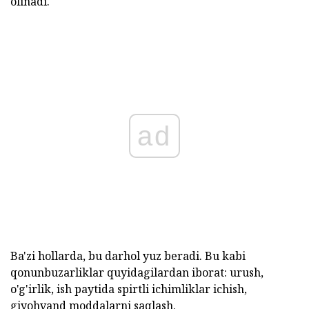
olinadi.
ad
Ba'zi hollarda, bu darhol yuz beradi. Bu kabi
qonunbuzarliklar quyidagilardan iborat: urush,
o'g'irlik, ish paytida spirtli ichimliklar ichish,
giyohvand moddalarni saqlash.