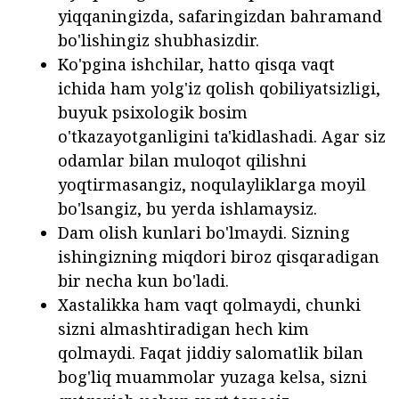
yiqqaningizda, safaringizdan bahramand
bo'lishingiz shubhasizdir.
Ko'pgina ishchilar, hatto qisqa vaqt
ichida ham yolg'iz qolish qobiliyatsizligi,
buyuk psixologik bosim
o'tkazayotganligini ta'kidlashadi. Agar siz
odamlar bilan muloqot qilishni
yoqtirmasangiz, noqulayliklarga moyil
bo'lsangiz, bu yerda ishlamaysiz.
Dam olish kunlari bo'lmaydi. Sizning
ishingizning miqdori biroz qisqaradigan
bir necha kun bo'ladi.
Xastalikka ham vaqt qolmaydi, chunki
sizni almashtiradigan hech kim
qolmaydi. Faqat jiddiy salomatlik bilan
bog'liq muammolar yuzaga kelsa, sizni