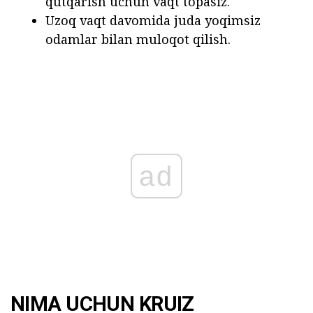
qutqarish uchun vaqt topasiz.
Uzoq vaqt davomida juda yoqimsiz
odamlar bilan muloqot qilish.
ad
NIMA UCHUN KRUIZ