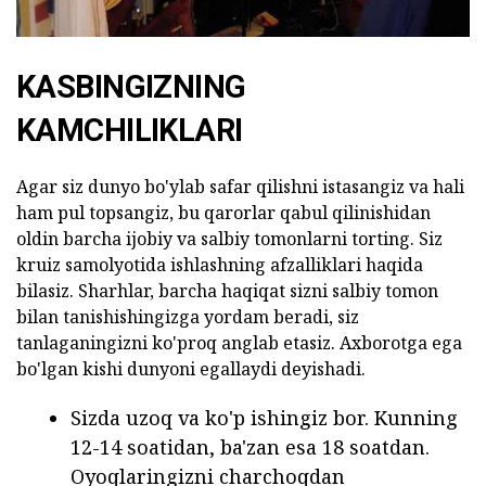
KASBINGIZNING
KAMCHILIKLARI
Agar siz dunyo bo'ylab safar qilishni istasangiz va hali
ham pul topsangiz, bu qarorlar qabul qilinishidan
oldin barcha ijobiy va salbiy tomonlarni torting. Siz
kruiz samolyotida ishlashning afzalliklari haqida
bilasiz. Sharhlar, barcha haqiqat sizni salbiy tomon
bilan tanishishingizga yordam beradi, siz
tanlaganingizni ko'proq anglab etasiz. Axborotga ega
bo'lgan kishi dunyoni egallaydi deyishadi.
Sizda uzoq va ko'p ishingiz bor. Kunning
12-14 soatidan, ba'zan esa 18 soatdan.
Oyoqlaringizni charchoqdan