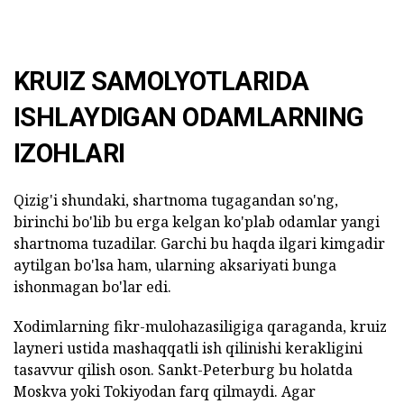
KRUIZ SAMOLYOTLARIDA
ISHLAYDIGAN ODAMLARNING
IZOHLARI
Qizig'i shundaki, shartnoma tugagandan so'ng,
birinchi bo'lib bu erga kelgan ko'plab odamlar yangi
shartnoma tuzadilar. Garchi bu haqda ilgari kimgadir
aytilgan bo'lsa ham, ularning aksariyati bunga
ishonmagan bo'lar edi.
Xodimlarning fikr-mulohazasiligiga qaraganda, kruiz
layneri ustida mashaqqatli ish qilinishi kerakligini
tasavvur qilish oson. Sankt-Peterburg bu holatda
Moskva yoki Tokiyodan farq qilmaydi. Agar