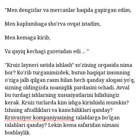
"Men dengizlar va mercanlar haqida gapirgan edim,
Men kaplumbaga sho'rva ovqat istadim,
Men kemaga kirib,
Va qayiq kechagi gazetadan edi ... "
"Kruiz layneri ustida ishlash" so'zining orqasida nima
bor? Ko'rib turganimizdek, butun haqiqat insonning
o'ziga jalb qilgan rasm bilan hech qanday aloqasi yo'q,
sizning oldingizda noaniqlik pardasini ochadi. Avval
bu turdagi ishlarning xususiyatlarini bilishingiz
kerak. Kruiz turlarda kim ishga kirishishi mumkin?
Ishning afzalliklari va kamchiliklari qanday?
Kruvaziyer kompaniyasining
talablarga bo'lgan
talablari qanday? Lekin kema safaridan nimani
boshlaylik.