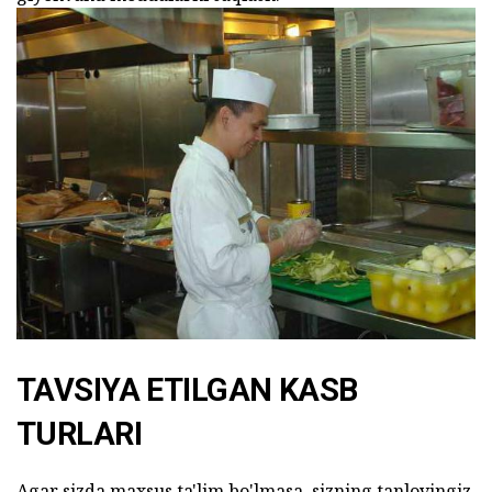
TAVSIYA ETILGAN KASB
TURLARI
Agar sizda maxsus ta'lim bo'lmasa, sizning tanlovingiz