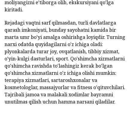
moliyangizni e'tiborga olib, ekskursiyani qo'lga
kiritadi.
Rejadagi vaqtni sarf qilmasdan, turli davlatlarga
qarash imkoniyati, bunday sayohatni kamida bir
marta umr bo'yi amalga oshirishga loyiqdir. Turning
narxi odatda quyidagilarni o'z ichiga oladi:
plyonkalarda turar joy, ovqatlanish, tibbiy xizmat,
o'yin-kulgi dasturlari, sport. Qo'shimcha xizmatlarni
qo'shimcha ravishda to'lashingiz kerak bo'lgan
qo'shimcha xizmatlarni o'z ichiga olishi mumkin:
terapiya xizmatlari, sartaroshxonalar va
kosmetologlar, massajyorlar va fitness o'qituvchilari.
Tajribali jamoa va malakali xodimlar bayramni
unutilmas qilish uchun hamma narsani qiladilar.