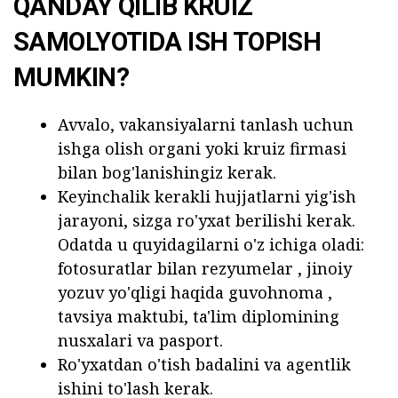
QANDAY QILIB KRUIZ
SAMOLYOTIDA ISH TOPISH
MUMKIN?
Avvalo, vakansiyalarni tanlash uchun
ishga olish organi yoki kruiz firmasi
bilan bog'lanishingiz kerak.
Keyinchalik kerakli hujjatlarni yig'ish
jarayoni, sizga ro'yxat berilishi kerak.
Odatda u quyidagilarni o'z ichiga oladi:
fotosuratlar bilan rezyumelar , jinoiy
yozuv yo'qligi haqida guvohnoma ,
tavsiya maktubi, ta'lim diplomining
nusxalari va pasport.
Ro'yxatdan o'tish badalini va agentlik
ishini to'lash kerak.