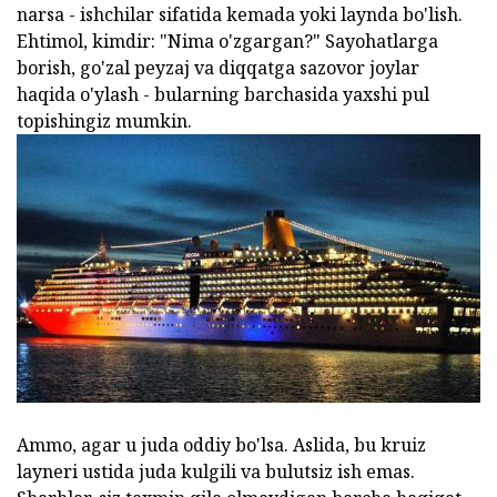
narsa - ishchilar sifatida kemada yoki laynda bo'lish.
Ehtimol, kimdir: "Nima o'zgargan?" Sayohatlarga
borish, go'zal peyzaj va diqqatga sazovor joylar
haqida o'ylash - bularning barchasida yaxshi pul
topishingiz mumkin.
Ammo, agar u juda oddiy bo'lsa. Aslida, bu kruiz
layneri ustida juda kulgili va bulutsiz ish emas.