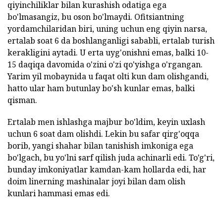
qiyinchiliklar bilan kurashish odatiga ega
bo'lmasangiz, bu oson bo'lmaydi. Ofitsiantning
yordamchilaridan biri, uning uchun eng qiyin narsa,
ertalab soat 6 da boshlanganligi sababli, ertalab turish
kerakligini aytadi. U erta uyg'onishni emas, balki 10-
15 daqiqa davomida o'zini o'zi qo'yishga o'rgangan.
Yarim yil mobaynida u faqat olti kun dam olishgandi,
hatto ular ham butunlay bo'sh kunlar emas, balki
qisman.
Ertalab men ishlashga majbur bo'ldim, keyin uxlash
uchun 6 soat dam olishdi. Lekin bu safar qirg'oqqa
borib, yangi shahar bilan tanishish imkoniga ega
bo'lgach, bu yo'lni sarf qilish juda achinarli edi. To'g'ri,
bunday imkoniyatlar kamdan-kam hollarda edi, har
doim linerning mashinalar joyi bilan dam olish
kunlari hammasi emas edi.