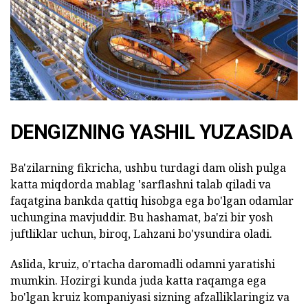
DENGIZNING YASHIL YUZASIDA
Ba'zilarning fikricha, ushbu turdagi dam olish pulga
katta miqdorda mablag 'sarflashni talab qiladi va
faqatgina bankda qattiq hisobga ega bo'lgan odamlar
uchungina mavjuddir. Bu hashamat, ba'zi bir yosh
juftliklar uchun, biroq, Lahzani bo'ysundira oladi.
Aslida, kruiz, o'rtacha daromadli odamni yaratishi
mumkin. Hozirgi kunda juda katta raqamga ega
bo'lgan kruiz kompaniyasi sizning afzalliklaringiz va