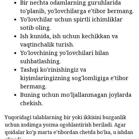
Bir nechta odamlarning guruhlarida
to'planib, yo'lovchilarga e'tibor bermang.
Yo'lovchilar uchun spirtli ichimliklar
sotib oling.
Ish kunida, ish uchun kechikkan va
vaqtinchalik turish.
Yo'lovchining yo'lovchilari bilan
suhbatlashing.
Tashqi ko'rinishingiz va
kiyimlaringizning sog'lomligiga e'tibor
bermang.
Buning uchun mo'ljallanmagan joylarda
chekish.
Yuqoridagi talablarning bir yoki ikkisini buzganlik
uchun xodimga yozma ogohlantirish beriladi. Agar
qoidalar ko'p marta e'tibordan chetda bo'lsa, u ishdan