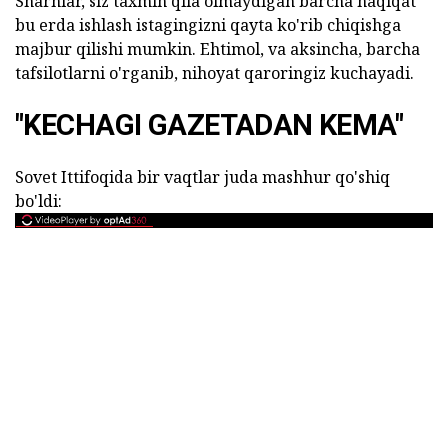
Sharhlar, siz taxmin qila olmaydigan barcha haqiqat
bu erda ishlash istagingizni qayta ko'rib chiqishga
majbur qilishi mumkin. Ehtimol, va aksincha, barcha
tafsilotlarni o'rganib, nihoyat qaroringiz kuchayadi.
"KECHAGI GAZETADAN KEMA"
Sovet Ittifoqida bir vaqtlar juda mashhur qo'shiq
bo'ldi: