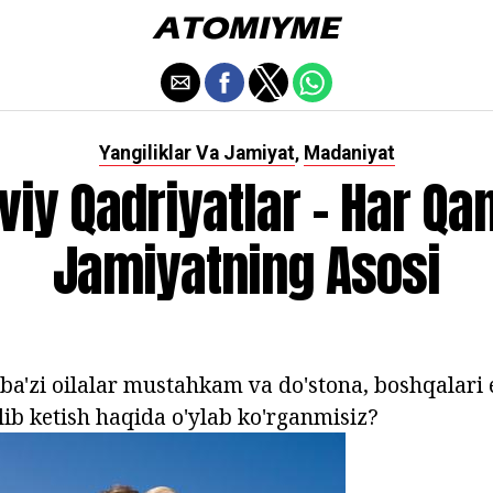
Yangiliklar Va Jamiyat
Madaniyat
,
aviy Qadriyatlar - Har Qa
Jamiyatning Asosi
ba'zi oilalar mustahkam va do'stona, boshqalari 
lib ketish haqida o'ylab ko'rganmisiz?