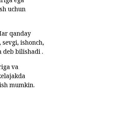
ish uchun
 Har qanday
sevgi, ishonch,
 deb bilishadi .
riga va
kelajakda
lish mumkin.