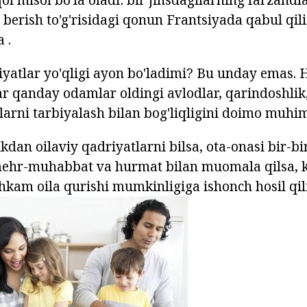
t berish to'g'risidagi qonun Frantsiyada qabul qil
 .
riyatlar yo'qligi ayon bo'ladimi? Bu unday emas.
 qanday odamlar oldingi avlodlar, qarindoshlik, 
alarni tarbiyalash bilan bog'liqligini doimo muhim
kdan oilaviy qadriyatlarni bilsa, ota-onasi bir-bi
mehr-muhabbat va hurmat bilan muomala qilsa, 
kam oila qurishi mumkinligiga ishonch hosil qi