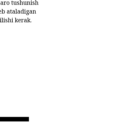
zaro tushunish
eb ataladigan
lishi kerak.