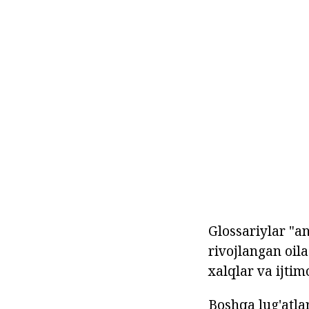
Glossariylar "a
rivojlangan oila
xalqlar va ijti
Boshqa lug'atlar