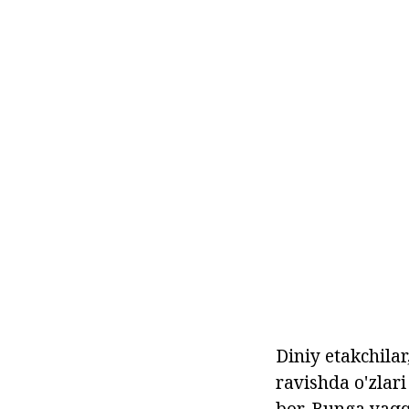
Diniy etakchilar
ravishda o'zlari 
bor. Bunga yaqqo