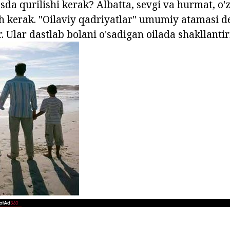
sda qurilishi kerak? Albatta, sevgi va hurmat, o'
h kerak. "Oilaviy qadriyatlar" umumiy atamasi d
 Ular dastlab bolani o'sadigan oilada shakllantiri