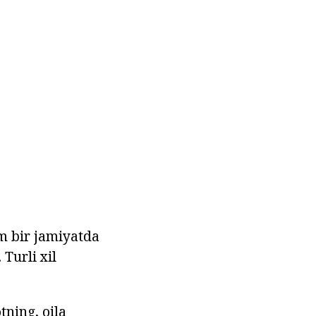
um bir jamiyatda
 Turli xil
tning, oila