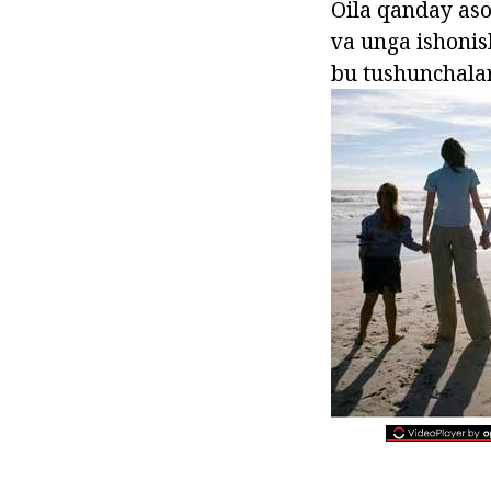
Oila qanday aso
va unga ishonis
bu tushunchalar.