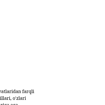
yatlaridan farqli
llari, o'zlari
ariga ega