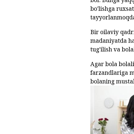
bo'lishga ruxsa
tayyorlanmoqda
Bir oilaviy qad
madaniyatda har
tug'ilish va bol
Agar bola bolali
farzandlariga 
bolaning mustah