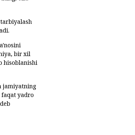
 tarbiyalash
adi.
a'nosini
iya, bir xil
b hisoblanishi
sh jamiyatning
i faqat yadro
 deb