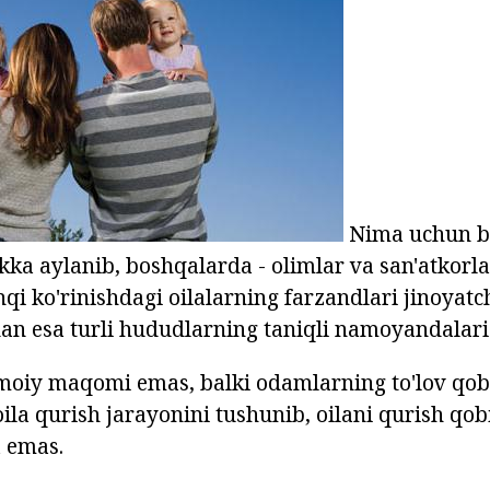
Nima uchun bo
ikka aylanib, boshqalarda - olimlar va san'atkorl
qi ko'rinishdagi oilalarning farzandlari jinoyatch
an esa turli hududlarning taniqli namoyandalari
imoiy maqomi emas, balki odamlarning to'lov qobi
la qurish jarayonini tushunib, oilani qurish qobi
a emas.