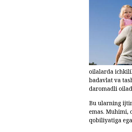
oilalarda ichkil
badavlat va tash
daromadli oilad
Bu ularning ijt
emas. Muhimi, oi
qobiliyatiga eg