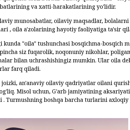
atlarining va xatti-harakatlarining yo'lidir.
ilaviy munosabatlar, oilaviy maqsadlar, bolalarni
ari , oila a'zolarining hayotiy faoliyatiga ta'sir qil
i kunda "oila" tushunchasi bosqichma-bosqich m
'pincha siz fuqarolik, noqonuniy nikohlar, poligam
alar bilan uchrashishingiz mumkin. Ular oila de
ar farq qiladi.
 joizki, an'anaviy oilaviy qadriyatlar oilani quri
g'liq. Misol uchun, G'arb jamiyatining aksariyat
adi . Turmushning boshqa barcha turlarini axloqiy