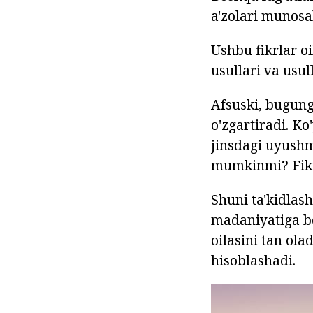
a'zolari munosab
Ushbu fikrlar o
usullari va usull
Afsuski, bugung
o'zgartiradi. Ko
jinsdagi uyushm
mumkinmi? Fikrl
Shuni ta'kidlash
madaniyatiga bo
oilasini tan ol
hisoblashadi.