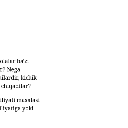
lalar ba'zi
ar? Nega
ilardir, kichik
 chiqadilar?
liyati masalasi
liyatiga yoki