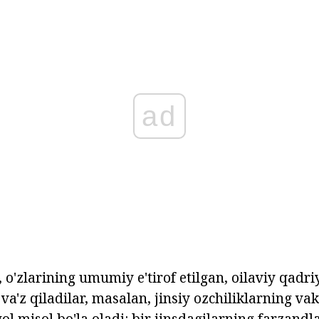
ad
, o'zlarining umumiy e'tirof etilgan, oilaviy qadri
va'z qiladilar, masalan, jinsiy ozchiliklarning vaki
l misol bo'la oladi: bir jinsdagilarning farzandl