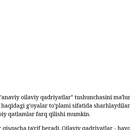
n'anaviy oilaviy qadriyatlar" tushunchasini ma'l
 haqidagi g'oyalar to'plami sifatida sharhlaydilar.
moiy qatlamlar farq qilishi mumkin.
 qisqacha ta'rif beradi. Oilaviy qadriyatlar - hayo