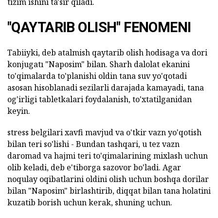
tizim ishini ta'sir qiladi.
"QAYTARIB OLISH" FENOMENI
Tabiiyki, deb atalmish qaytarib olish hodisaga va dori
konjugatı "Naposim" bilan. Sharh dalolat ekanini
to'qimalarda to'planishi oldin tana suv yo'qotadi
asosan hisoblanadi sezilarli darajada kamayadi, tana
og'irligi tabletkalari foydalanish, to'xtatilganidan
keyin.
stress belgilari xavfi mavjud va o'tkir vazn yo'qotish
bilan teri so'lishi - Bundan tashqari, u tez vazn
daromad va hajmi teri to'qimalarining mixlash uchun
olib keladi, deb e'tiborga sazovor bo'ladi. Agar
noqulay oqibatlarini oldini olish uchun boshqa dorilar
bilan "Naposim" birlashtirib, diqqat bilan tana holatini
kuzatib borish uchun kerak, shuning uchun.