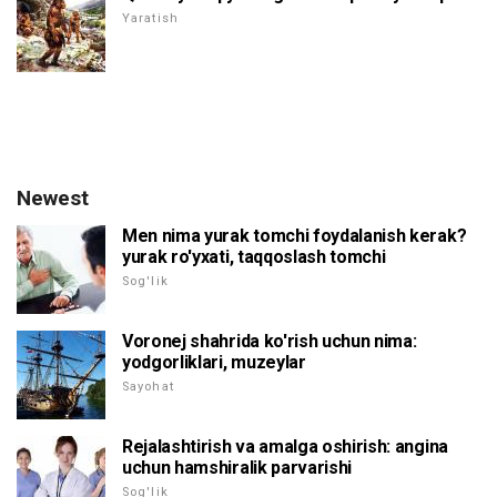
Yaratish
Newest
Men nima yurak tomchi foydalanish kerak?
yurak ro'yxati, taqqoslash tomchi
Sog'lik
Voronej shahrida ko'rish uchun nima:
yodgorliklari, muzeylar
Sayohat
Rejalashtirish va amalga oshirish: angina
uchun hamshiralik parvarishi
Sog'lik