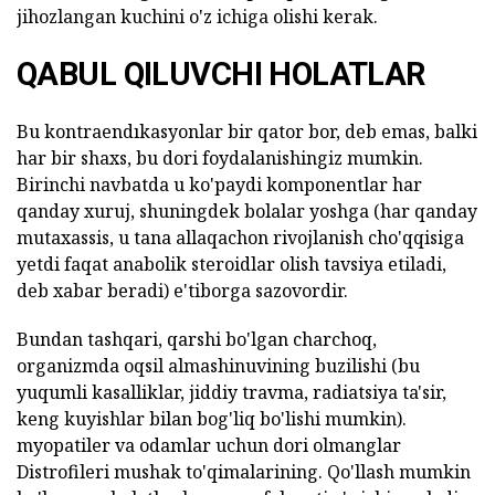
jihozlangan kuchini o'z ichiga olishi kerak.
QABUL QILUVCHI HOLATLAR
Bu kontraendıkasyonlar bir qator bor, deb emas, balki
har bir shaxs, bu dori foydalanishingiz mumkin.
Birinchi navbatda u ko'paydi komponentlar har
qanday xuruj, shuningdek bolalar yoshga (har qanday
mutaxassis, u tana allaqachon rivojlanish cho'qqisiga
yetdi faqat anabolik steroidlar olish tavsiya etiladi,
deb xabar beradi) e'tiborga sazovordir.
Bundan tashqari, qarshi bo'lgan charchoq,
organizmda oqsil almashinuvining buzilishi (bu
yuqumli kasalliklar, jiddiy travma, radiatsiya ta'sir,
keng kuyishlar bilan bog'liq bo'lishi mumkin).
myopatiler va odamlar uchun dori olmanglar
Distrofileri mushak to'qimalarining. Qo'llash mumkin