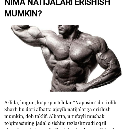
NIMA NATIJALARI ERISHISH
MUMKIN?
Aslida, bugun, ko'p sportchilar "Naposim" dori olib.
Sharh bu dori albatta ajoyib natijalarga erishish
mumkin, deb taklif. Albatta, u tufayli mushak
to'qimasining jadal o'sishini tezlashtiradi oqsil