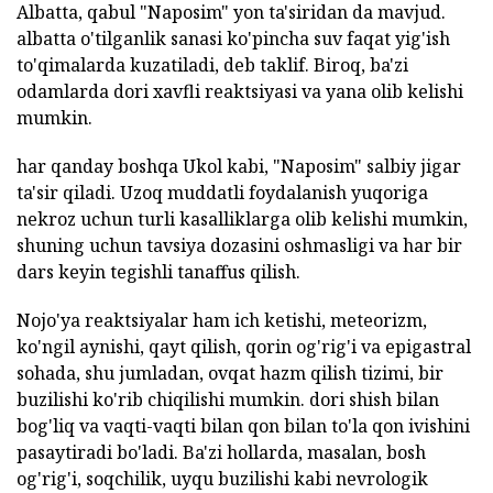
Albatta, qabul "Naposim" yon ta'siridan da mavjud.
albatta o'tilganlik sanasi ko'pincha suv faqat yig'ish
to'qimalarda kuzatiladi, deb taklif. Biroq, ba'zi
odamlarda dori xavfli reaktsiyasi va yana olib kelishi
mumkin.
har qanday boshqa Ukol kabi, "Naposim" salbiy jigar
ta'sir qiladi. Uzoq muddatli foydalanish yuqoriga
nekroz uchun turli kasalliklarga olib kelishi mumkin,
shuning uchun tavsiya dozasini oshmasligi va har bir
dars keyin tegishli tanaffus qilish.
Nojo'ya reaktsiyalar ham ich ketishi, meteorizm,
ko'ngil aynishi, qayt qilish, qorin og'rig'i va epigastral
sohada, shu jumladan, ovqat hazm qilish tizimi, bir
buzilishi ko'rib chiqilishi mumkin. dori shish bilan
bog'liq va vaqti-vaqti bilan qon bilan to'la qon ivishini
pasaytiradi bo'ladi. Ba'zi hollarda, masalan, bosh
og'rig'i, soqchilik, uyqu buzilishi kabi nevrologik