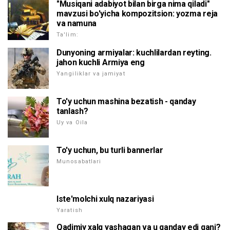
"Musiqani adabiyot bilan birga nima qiladi"
mavzusi bo'yicha kompozitsion: yozma reja
va namuna
Ta'lim:
Dunyoning armiyalar: kuchlilardan reyting.
jahon kuchli Armiya eng
Yangiliklar va jamiyat
To'y uchun mashina bezatish - qanday
tanlash?
Uy va Oila
To'y uchun, bu turli bannerlar
Munosabatlari
Iste'molchi xulq nazariyasi
Yaratish
Qadimiy xalq yashagan va u qanday edi qani?