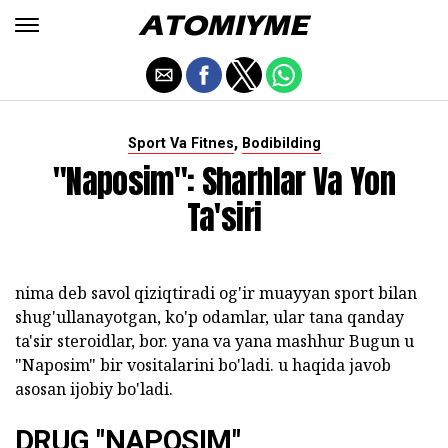
,
Sport Va Fitnes
Bodibilding
"Naposim": Sharhlar Va Yon
Ta'siri
nima deb savol qiziqtiradi og'ir muayyan sport bilan
shug'ullanayotgan, ko'p odamlar, ular tana qanday
ta'sir steroidlar, bor. yana va yana mashhur Bugun u
"Naposim" bir vositalarini bo'ladi. u haqida javob
asosan ijobiy bo'ladi.
DRUG "NAPOSIM"