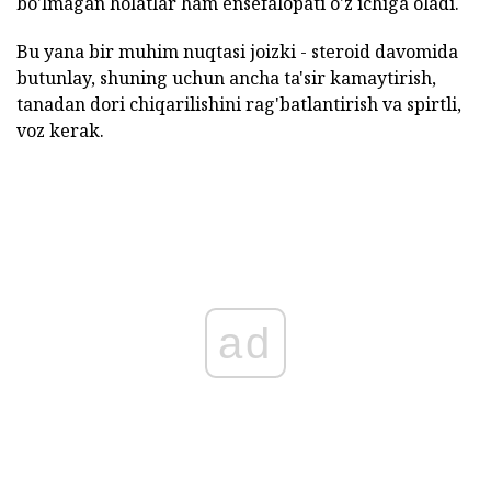
bo'lmagan holatlar ham ensefalopati o'z ichiga oladi.
Bu yana bir muhim nuqtasi joizki - steroid davomida
butunlay, shuning uchun ancha ta'sir kamaytirish,
tanadan dori chiqarilishini rag'batlantirish va spirtli,
voz kerak.
ad