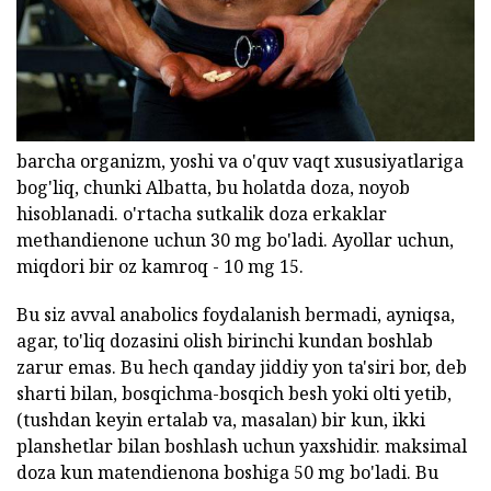
barcha organizm, yoshi va o'quv vaqt xususiyatlariga
bog'liq, chunki Albatta, bu holatda doza, noyob
hisoblanadi. o'rtacha sutkalik doza erkaklar
methandienone uchun 30 mg bo'ladi. Ayollar uchun,
miqdori bir oz kamroq - 10 mg 15.
Bu siz avval anabolics foydalanish bermadi, ayniqsa,
agar, to'liq dozasini olish birinchi kundan boshlab
zarur emas. Bu hech qanday jiddiy yon ta'siri bor, deb
sharti bilan, bosqichma-bosqich besh yoki olti yetib,
(tushdan keyin ertalab va, masalan) bir kun, ikki
planshetlar bilan boshlash uchun yaxshidir. maksimal
doza kun matendienona boshiga 50 mg bo'ladi. Bu