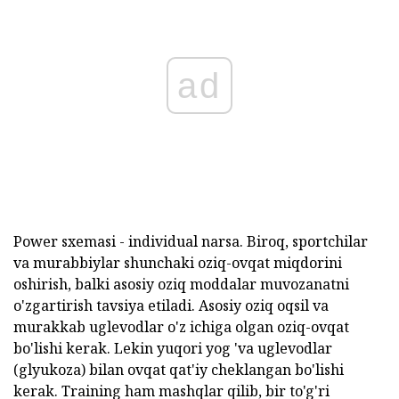
ad
Power sxemasi - individual narsa. Biroq, sportchilar
va murabbiylar shunchaki oziq-ovqat miqdorini
oshirish, balki asosiy oziq moddalar muvozanatni
o'zgartirish tavsiya etiladi. Asosiy oziq oqsil va
murakkab uglevodlar o'z ichiga olgan oziq-ovqat
bo'lishi kerak. Lekin yuqori yog 'va uglevodlar
(glyukoza) bilan ovqat qat'iy cheklangan bo'lishi
kerak. Training ham mashqlar qilib, bir to'g'ri