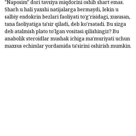
"Naposim" dori tavsiya miqdorini oshib shart emas.
Sharh u hali yaxshi natijalarga bermaydi, lekin u
salbiy endokrin bezlari faoliyati to'g'risidagi, xususan,
tana faoliyatiga ta'sir qiladi, deb ko'rsatadi. Bu sizga
deb atalmish plato to'lgan vositasi qilishingiz? Bu
anabolik steroidlar mushak ichiga ma'muriyati uchun
maxsus echimlar yordamida ta'sirini oshirish mumkin.