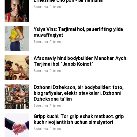
Ernestine Cho'pon - bir namuna
Sport va Fitnes
Yulya Vins: Tarjimai hol, pauerlifting yilda
muvaffaqiyat
Sport va Fitnes
Afsonaviy hind bodybuilder Manohar Aych.
Tarjimai hol "Janob Koinot"
Sport va Fitnes
Dzhonni Dzhekson, bir bodybuilder: foto,
biografiyalar, elektr stavkalari. Dzhonni
Dzheksona ta'lim
Sport va Fitnes
Gripp kuchi. Tor grip eshak matbuot. grip
kuch rivojlantirish uchun simulyatori
Sport va Fitnes