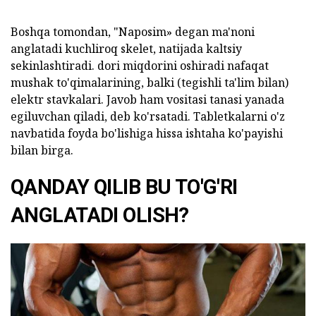
Boshqa tomondan, "Naposim» degan ma'noni
anglatadi kuchliroq skelet, natijada kaltsiy
sekinlashtiradi. dori miqdorini oshiradi nafaqat
mushak to'qimalarining, balki (tegishli ta'lim bilan)
elektr stavkalari. Javob ham vositasi tanasi yanada
egiluvchan qiladi, deb ko'rsatadi. Tabletkalarni o'z
navbatida foyda bo'lishiga hissa ishtaha ko'payishi
bilan birga.
QANDAY QILIB BU TO'G'RI
ANGLATADI OLISH?