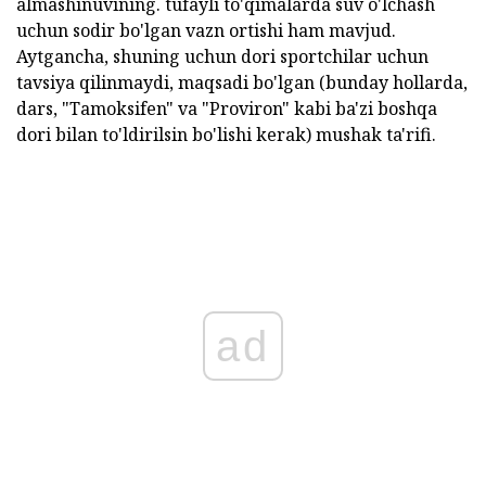
almashinuvining. tufayli to'qimalarda suv o'lchash
uchun sodir bo'lgan vazn ortishi ham mavjud.
Aytgancha, shuning uchun dori sportchilar uchun
tavsiya qilinmaydi, maqsadi bo'lgan (bunday hollarda,
dars, "Tamoksifen" va "Proviron" kabi ba'zi boshqa
dori bilan to'ldirilsin bo'lishi kerak) mushak ta'rifi.
ad