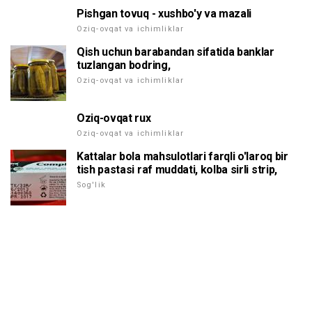
Pishgan tovuq - xushbo'y va mazali
Oziq-ovqat va ichimliklar
Qish uchun barabandan sifatida banklar
tuzlangan bodring,
Oziq-ovqat va ichimliklar
Oziq-ovqat rux
Oziq-ovqat va ichimliklar
Kattalar bola mahsulotlari farqli o'laroq bir
tish pastasi raf muddati, kolba sirli strip,
Sog'lik