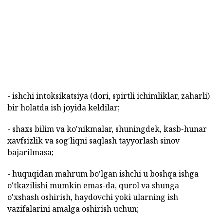
- ishchi intoksikatsiya (dori, spirtli ichimliklar, zaharli)
bir holatda ish joyida keldilar;
- shaxs bilim va ko'nikmalar, shuningdek, kasb-hunar
xavfsizlik va sog'liqni saqlash tayyorlash sinov
bajarilmasa;
- huquqidan mahrum bo'lgan ishchi u boshqa ishga
o'tkazilishi mumkin emas-da, qurol va shunga
o'xshash oshirish, haydovchi yoki ularning ish
vazifalarini amalga oshirish uchun;