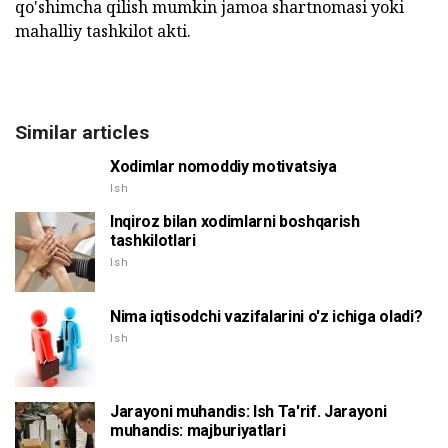
qo'shimcha qilish mumkin jamoa shartnomasi yoki
mahalliy tashkilot akti.
Similar articles
Xodimlar nomoddiy motivatsiya
Ish
Inqiroz bilan xodimlarni boshqarish
tashkilotlari
Ish
Nima iqtisodchi vazifalarini o'z ichiga oladi?
Ish
Jarayoni muhandis: Ish Ta'rif. Jarayoni
muhandis: majburiyatlari