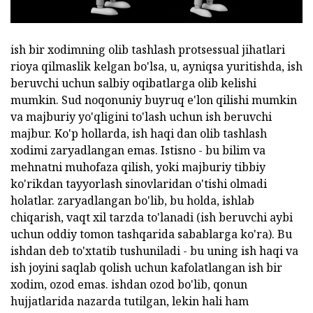
ish bir xodimning olib tashlash protsessual jihatlari
rioya qilmaslik kelgan bo'lsa, u, ayniqsa yuritishda, ish
beruvchi uchun salbiy oqibatlarga olib kelishi
mumkin. Sud noqonuniy buyruq e'lon qilishi mumkin
va majburiy yo'qligini to'lash uchun ish beruvchi
majbur. Ko'p hollarda, ish haqi dan olib tashlash
xodimi zaryadlangan emas. Istisno - bu bilim va
mehnatni muhofaza qilish, yoki majburiy tibbiy
ko'rikdan tayyorlash sinovlaridan o'tishi olmadi
holatlar. zaryadlangan bo'lib, bu holda, ishlab
chiqarish, vaqt xil tarzda to'lanadi (ish beruvchi aybi
uchun oddiy tomon tashqarida sabablarga ko'ra). Bu
ishdan deb to'xtatib tushuniladi - bu uning ish haqi va
ish joyini saqlab qolish uchun kafolatlangan ish bir
xodim, ozod emas. ishdan ozod bo'lib, qonun
hujjatlarida nazarda tutilgan, lekin hali ham