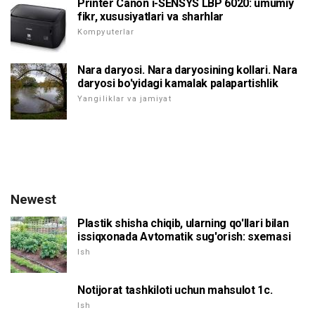
Printer Canon i-SENSYS LBP 6020: umumiy
fikr, xususiyatlari va sharhlar
Kompyuterlar
Nara daryosi. Nara daryosining kollari. Nara
daryosi bo'yidagi kamalak palapartishlik
Yangiliklar va jamiyat
Newest
Plastik shisha chiqib, ularning qo'llari bilan
issiqxonada Avtomatik sug'orish: sxemasi
Ish
Notijorat tashkiloti uchun mahsulot 1c.
Ish