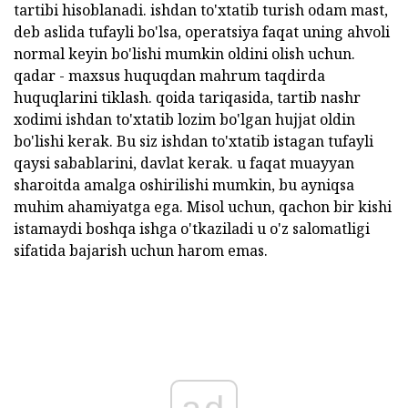
tartibi hisoblanadi. ishdan to'xtatib turish odam mast,
deb aslida tufayli bo'lsa, operatsiya faqat uning ahvoli
normal keyin bo'lishi mumkin oldini olish uchun.
qadar - maxsus huquqdan mahrum taqdirda
huquqlarini tiklash. qoida tariqasida, tartib nashr
xodimi ishdan to'xtatib lozim bo'lgan hujjat oldin
bo'lishi kerak. Bu siz ishdan to'xtatib istagan tufayli
qaysi sabablarini, davlat kerak. u faqat muayyan
sharoitda amalga oshirilishi mumkin, bu ayniqsa
muhim ahamiyatga ega. Misol uchun, qachon bir kishi
istamaydi boshqa ishga o'tkaziladi u o'z salomatligi
sifatida bajarish uchun harom emas.