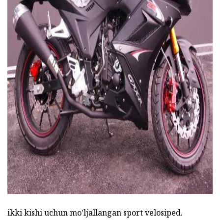
ad
ikki kishi uchun mo'ljallangan sport velosiped.