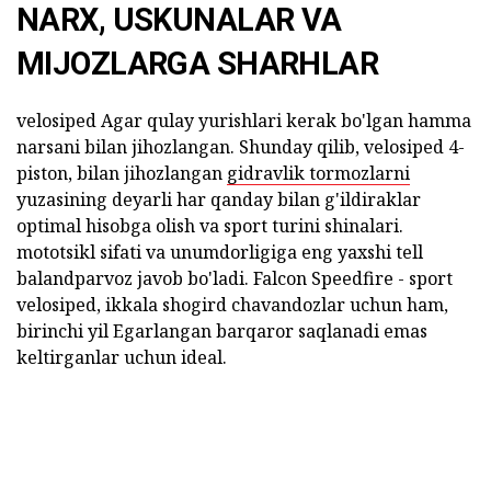
NARX, USKUNALAR VA
MIJOZLARGA SHARHLAR
velosiped Agar qulay yurishlari kerak bo'lgan hamma
narsani bilan jihozlangan. Shunday qilib, velosiped 4-
piston, bilan jihozlangan
gidravlik tormozlarni
yuzasining deyarli har qanday bilan g'ildiraklar
optimal hisobga olish va sport turini shinalari.
mototsikl sifati va unumdorligiga eng yaxshi tell
balandparvoz javob bo'ladi. Falcon Speedfire - sport
velosiped, ikkala shogird chavandozlar uchun ham,
birinchi yil Egarlangan barqaror saqlanadi emas
keltirganlar uchun ideal.