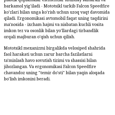
barkamol yig'iladi - Mototsikl tarkib Falcon Speedfire
ko'zlari bilan unga ko'rish uchun uzoq vaqt davomida
qiladi. Ergonomikasi avtomobil faqat uning taqdirini
ma'nosida - ixcham hajmi va nisbatan kuchli vosita
imkon tez va osonlik bilan yo'llardagi tirbandlik
orqali majburan o'qish uchun qilish.
Mototsikl mexanizmi birgalikda velosiped shahrida
faol harakati uchun zarur barcha fazilatlarni
ta'minlash havo sovutish tizimi va shassisi bilan
jihozlangan. Va ergonomikasi Falcon Speedfire
chavandoz uning "temir do'sti" bilan yaqin aloqada
bo'lish imkonini beradi.