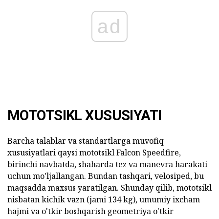
ad
MOTOTSIKL XUSUSIYATI
Barcha talablar va standartlarga muvofiq
xususiyatlari qaysi mototsikl Falcon Speedfire,
birinchi navbatda, shaharda tez va manevra harakati
uchun mo'ljallangan. Bundan tashqari, velosiped, bu
maqsadda maxsus yaratilgan. Shunday qilib, mototsikl
nisbatan kichik vazn (jami 134 kg), umumiy ixcham
hajmi va o'tkir boshqarish geometriya o'tkir