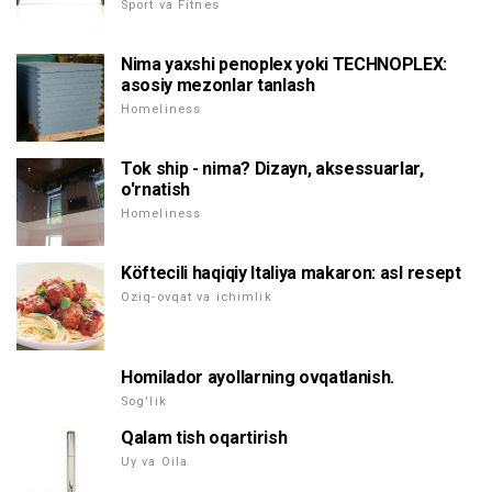
Sport va Fitnes
Nima yaxshi penoplex yoki TECHNOPLEX:
asosiy mezonlar tanlash
Homeliness
Tok ship - nima? Dizayn, aksessuarlar,
o'rnatish
Homeliness
Köftecili haqiqiy Italiya makaron: asl resept
Oziq-ovqat va ichimlik
Homilador ayollarning ovqatlanish.
Sog'lik
Qalam tish oqartirish
Uy va Oila