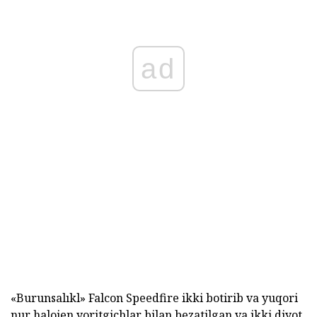
ad
«Burunsalıkl» Falcon Speedfire ikki botirib va yuqori
nur halojen yoritgichlar bilan bezatilgan va ikki diyot