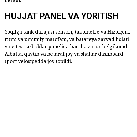
beradi.
HUJJAT PANEL VA YORITISH
Yoqilg'i tank darajasi sensori, takometre va Hızölçeri,
ritmi va umumiy masofani, va batareya zaryad holati
va vites - asboblar panelida barcha zarur belgilanadi.
Albatta, qaytib va betaraf joy va shahar dashboard
sport velosipedda joy topildi.