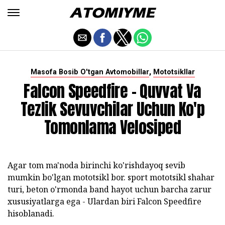
,
Masofa Bosib O'tgan Avtomobillar
Mototsikllar
Falcon Speedfire - Quvvat Va
Tezlik Sevuvchilar Uchun Ko'p
Tomonlama Velosiped
Agar tom ma'noda birinchi ko'rishdayoq sevib
mumkin bo'lgan mototsikl bor. sport mototsikl shahar
turi, beton o'rmonda band hayot uchun barcha zarur
xususiyatlarga ega - Ulardan biri Falcon Speedfire
hisoblanadi.