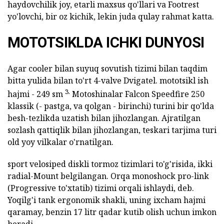
haydovchilik joy, etarli maxsus qo'llari va Footrest
yo'lovchi, bir oz kichik, lekin juda qulay rahmat katta.
MOTOTSIKLDA ICHKI DUNYOSI
Agar cooler bilan suyuq sovutish tizimi bilan taqdim
bitta yulida bilan to'rt 4-valve Dvigatel. mototsikl ish
3.
hajmi - 249 sm
Motoshinalar Falcon Speedfire 250
klassik (- pastga, va qolgan - birinchi) turini bir qo'lda
besh-tezlikda uzatish bilan jihozlangan. Ajratilgan
sozlash qattiqlik bilan jihozlangan, teskari tarjima turi
old yoy vilkalar o'rnatilgan.
sport velosiped diskli tormoz tizimlari to'g'risida, ikki
radial-Mount belgilangan. Orqa monoshock pro-link
(Progressive to'xtatib) tizimi orqali ishlaydi, deb.
Yoqilg'i tank ergonomik shakli, uning ixcham hajmi
qaramay, benzin 17 litr qadar kutib olish uchun imkon