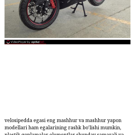
velosipedda egasi eng mashhur va mashhur yapon
modellari ham egalarining rashk bo'lishi mumkin,
plastik qoplamalar elementlar shunday samarali va