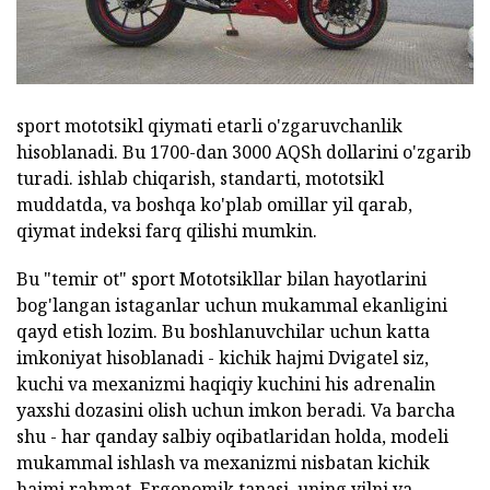
sport mototsikl qiymati etarli o'zgaruvchanlik
hisoblanadi. Bu 1700-dan 3000 AQSh dollarini o'zgarib
turadi. ishlab chiqarish, standarti, mototsikl
muddatda, va boshqa ko'plab omillar yil qarab,
qiymat indeksi farq qilishi mumkin.
Bu "temir ot" sport Mototsikllar bilan hayotlarini
bog'langan istaganlar uchun mukammal ekanligini
qayd etish lozim. Bu boshlanuvchilar uchun katta
imkoniyat hisoblanadi - kichik hajmi Dvigatel siz,
kuchi va mexanizmi haqiqiy kuchini his adrenalin
yaxshi dozasini olish uchun imkon beradi. Va barcha
shu - har qanday salbiy oqibatlaridan holda, modeli
mukammal ishlash va mexanizmi nisbatan kichik
hajmi rahmat. Ergonomik tanasi, uning yilni va