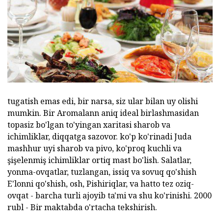
tugatish emas edi, bir narsa, siz ular bilan uy olishi
mumkin. Bir Aromalann aniq ideal birlashmasidan
topasiz bo'lgan to'yingan xaritasi sharob va
ichimliklar, diqqatga sazovor. ko'p ko'rinadi Juda
mashhur uyi sharob va pivo, ko'proq kuchli va
şişelenmiş ichimliklar ortiq mast bo'lish. Salatlar,
yonma-ovqatlar, tuzlangan, issiq va sovuq qo'shish
E'lonni qo'shish, osh, Pishiriqlar, va hatto tez oziq-
ovqat - barcha turli ajoyib ta'mi va shu ko'rinishi. 2000
rubl - Bir maktabda o'rtacha tekshirish.