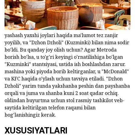
yashash yaxshi joylari haqida ma'lumot tez zanjir
yoyilib, va "Dzhon Dzholi" (Kuzminki) bilan nima sodir
bo'ldi. Bu qanday joy olish uchun? Agar Metroda
borish bo'lsa, u to'g'ri keyingi o'rnatilishiga bo'lgan
"Kuzminki" stantsiyasi, ustida ish boshlashdan zarur.
mashina yoki piyoda borib keltirganlar, u "McDonald"
va KFC haqida o'ylash uchun tavsiya etiladi. "Dzhon
Dzholi" yarim tunda yakshanba peshin dan payshanba
orqali va juma va shanba kuni 2 soat qadar ochiq.
oldindan buyurtma uchun stol rasmiy tashkilot veb-
saytida keltirilgan telefon raqami bilan
bog'lanishingiz kerak.
XUSUSIYATLARI