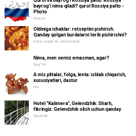
Qurol va bayrog'i Rossiya palto. Rossiya
bayrog'i nima qiladi? qurol Rossiya palto -
Photo
Qonun
Oldiniga ichaklar: retseptini pishirish.
Qanday qolgan burdalarni terib pishirishni?
Oziq-ovqat va ichimliklar
Nima, men semiz emasman, agar?
Sog'lik
A mis plitalar, folga, lenta: ishlab chiqarish,
xususiyatlari, dastur
Ish
Hotel "Kalimera", Gelendzhik: Sharh,
fikringiz. Gelendzhik olish uchun qanday
Sayohat