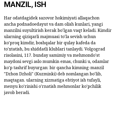
MANZIL, ISH
Har odatdagidek sazovor hokimiyati allaqachon
ancha podnadoedayut va dam olish kunlari, yangi
manzilni suyultirish kerak bo'lgan vaqt keladi. Kimdir
ularning qiziqarli majmuasi to'la sevish uchun
ko'proq kimdir, boshqalar bir qulay kafeda da
to'xtatish, bu shiddatli klublari tanlaydi. Volgograd
risolasini, 117. bunday samimiy va mehmondo'st
maydoni sevgi aslo mumkin emas, chunki u, odamlar
ko'p tashrif buyurgan: bir qancha kimning-manzil
"Dzhon Dzholi" (Kuzminki) deb nomlangan bo'lib,
maqtagan. ularning xizmatiga ehtiyot ish tufayli,
menyu ko'rinishi o'rnatish mehmonlar ko'pchilik
javob beradi.