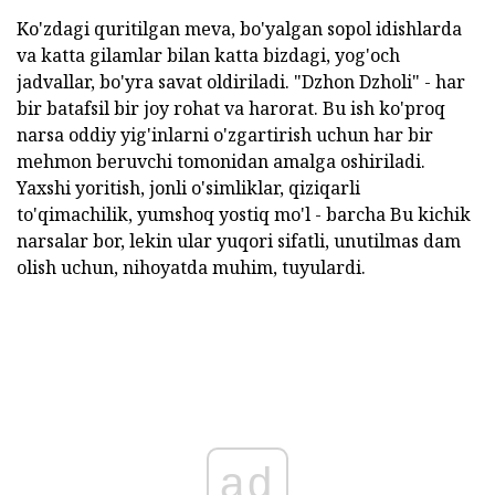
Ko'zdagi quritilgan meva, bo'yalgan sopol idishlarda
va katta gilamlar bilan katta bizdagi, yog'och
jadvallar, bo'yra savat oldiriladi. "Dzhon Dzholi" - har
bir batafsil bir joy rohat va harorat. Bu ish ko'proq
narsa oddiy yig'inlarni o'zgartirish uchun har bir
mehmon beruvchi tomonidan amalga oshiriladi.
Yaxshi yoritish, jonli o'simliklar, qiziqarli
to'qimachilik, yumshoq yostiq mo'l - barcha Bu kichik
narsalar bor, lekin ular yuqori sifatli, unutilmas dam
olish uchun, nihoyatda muhim, tuyulardi.
ad