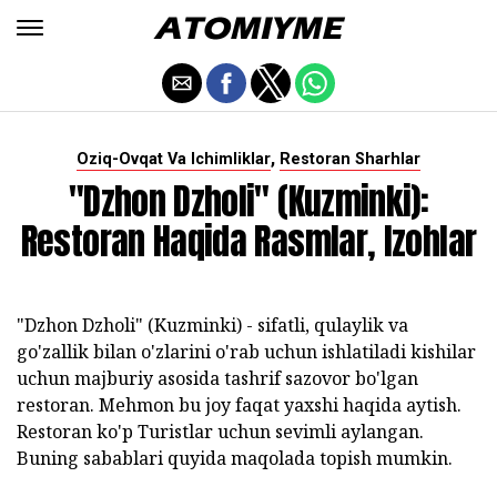
,
Oziq-Ovqat Va Ichimliklar
Restoran Sharhlar
"Dzhon Dzholi" (Kuzminki):
Restoran Haqida Rasmlar, Izohlar
"Dzhon Dzholi" (Kuzminki) - sifatli, qulaylik va
go'zallik bilan o'zlarini o'rab uchun ishlatiladi kishilar
uchun majburiy asosida tashrif sazovor bo'lgan
restoran. Mehmon bu joy faqat yaxshi haqida aytish.
Restoran ko'p Turistlar uchun sevimli aylangan.
Buning sabablari quyida maqolada topish mumkin.