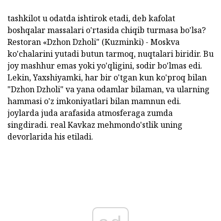
tashkilot u odatda ishtirok etadi, deb kafolat
boshqalar massalari o'rtasida chiqib turmasa bo'lsa?
Restoran «Dzhon Dzholi" (Kuzminki) - Moskva
ko'chalarini yutadi butun tarmoq, nuqtalari biridir. Bu
joy mashhur emas yoki yo'qligini, sodir bo'lmas edi.
Lekin, Yaxshiyamki, har bir o'tgan kun ko'proq bilan
"Dzhon Dzholi" va yana odamlar bilaman, va ularning
hammasi o'z imkoniyatlari bilan mamnun edi.
joylarda juda arafasida atmosferaga zumda
singdiradi. real Kavkaz mehmondo'stlik uning
devorlarida his etiladi.