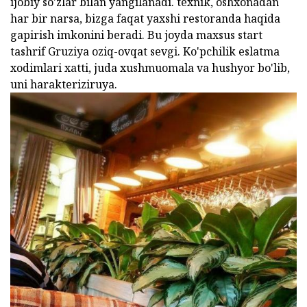
ijobiy so'zlar bilan yangilanadi. texnik, oshxonadan
har bir narsa, bizga faqat yaxshi restoranda haqida
gapirish imkonini beradi. Bu joyda maxsus start
tashrif Gruziya oziq-ovqat sevgi. Ko'pchilik eslatma
xodimlari xatti, juda xushmuomala va hushyor bo'lib,
uni harakteriziruya.