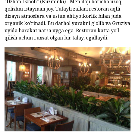
"Dzhon Dzholi" (Kuzminki) - Men iloji boricha uzoq
qolishni istayman joy. Tufayli zallari restoran aqlli
dizayn atmosfera va ustun ehtiyotkorlik bilan juda
organik ko'rinadi. Bu darhol yurakni g'olib va Gruziya
uyida harakat narsa uyga ega. Restoran katta yo'l
qilish uchun ruxsat olgan bir talay, egallaydi.