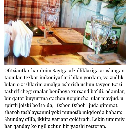
Ofitsiantlar har doim Saytga afzalliklariga asoslangan
taomlar, tezkor imkoniyatlari bilan yordam, va zudlik
bilan o'z ishlarini amalga oshirish uchun tayyor. Ba'zi
tashrif chegirmalar benihoya xursand bo'ldi. odamlar,
bir qator buyurtma qachon Ko'pincha, ular mavjud. u
spirtli joizki bo'lsa-da, "Dzhon Dzholi" juda qimmat.
sharob tashlaysanmi yoki munosib miqdorda baham:
Shunday qilib, ikkita variant qoldiradi. Lekin umumiy
har qanday ko'ngil uchun bir yaxshi restoran.