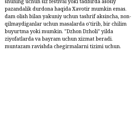
shuning uchun siz festival yoki tadbirda asosiy
pazandalik durdona haqida Xavotir mumkin emas.
dam olish bilan yakuniy uchun tashrif aksincha, non-
qilmaydiganlar uchun masalarda o'tirib, bir chilim
buyurtma yoki mumkin. "Dzhon Dzholi" yilda
ziyofatlarda va bayram uchun xizmat beradi.
muntazam ravishda chegirmalarni tizimi uchun.