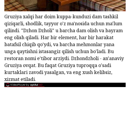
Gruziya xalqi har doim kuppa-kunduzi dam tashkil
qiziqarli, shodlik, tayyor o'z ma'nosida uchun ma'lum
qilindi. "Dzhon Dzholi" u barcha dam olish va bayram
eng olish qiladi. Har bir element, har bir harakat
batafsil chiqib qo'ydi, va barcha mehmonlar yana
unga qaytishni istasangiz qilish uchun bo'ladi. Bu
restoran nomi e'tibor arziydi. Dzhondzholi - an'anaviy
Gruziya ovqat. Bu faqat Gruziya tuproqqa o'sadi
kurtaklari zavodi yasalgan, va eng xush kelibsiz,
xizmat etiladi.