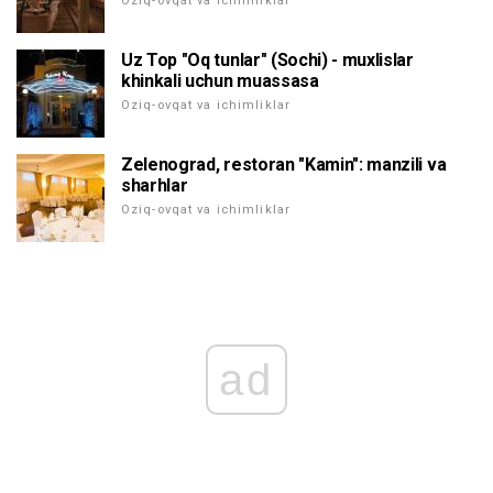
Oziq-ovqat va ichimliklar
Uz Top "Oq tunlar" (Sochi) - muxlislar
khinkali uchun muassasa
Oziq-ovqat va ichimliklar
Zelenograd, restoran "Kamin": manzili va
sharhlar
Oziq-ovqat va ichimliklar
ad