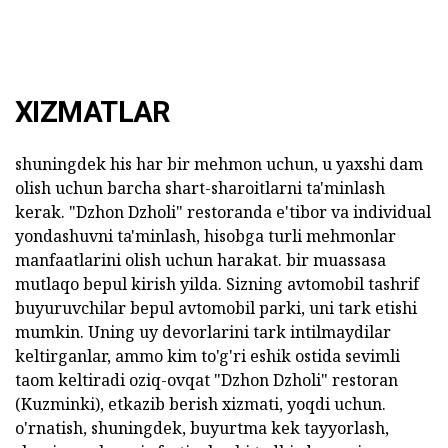
XIZMATLAR
shuningdek his har bir mehmon uchun, u yaxshi dam
olish uchun barcha shart-sharoitlarni ta'minlash
kerak. "Dzhon Dzholi" restoranda e'tibor va individual
yondashuvni ta'minlash, hisobga turli mehmonlar
manfaatlarini olish uchun harakat. bir muassasa
mutlaqo bepul kirish yilda. Sizning avtomobil tashrif
buyuruvchilar bepul avtomobil parki, uni tark etishi
mumkin. Uning uy devorlarini tark intilmaydilar
keltirganlar, ammo kim to'g'ri eshik ostida sevimli
taom keltiradi oziq-ovqat "Dzhon Dzholi" restoran
(Kuzminki), etkazib berish xizmati, yoqdi uchun.
o'rnatish, shuningdek, buyurtma kek tayyorlash,