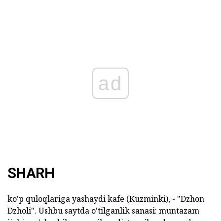
ad
SHARH
ko'p quloqlariga yashaydi kafe (Kuzminki), - "Dzhon
Dzholi". Ushbu saytda o'tilganlik sanasi: muntazam