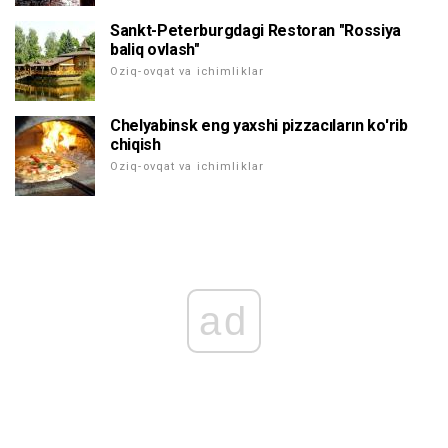
Sankt-Peterburgdagi Restoran "Rossiya
baliq ovlash"
Oziq-ovqat va ichimliklar
Chelyabinsk eng yaxshi pizzacıların ko'rib
chiqish
Oziq-ovqat va ichimliklar
ad