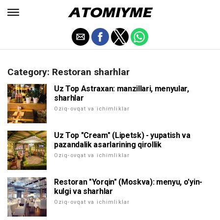
Category: Restoran sharhlar
Uz Top Astraxan: manzillari, menyular,
sharhlar
Oziq-ovqat va ichimliklar
Uz Top "Cream" (Lipetsk) - yupatish va
pazandalik asarlarining qirollik
Oziq-ovqat va ichimliklar
Restoran "Yorqin" (Moskva): menyu, o'yin-
kulgi va sharhlar
Oziq-ovqat va ichimliklar