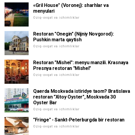
«Gril House" (Voronej): sharhlar va
menyulari
Oziq-ovqat va ichimliklar
Restoran "Onegin" (Nijniy Novgorod):
Pushkin marta qaytish
Oziq-ovqat va ichimliklar
Restoran "Mishel": menyu manzili. Krasnaya
Presnya restoran "Mishel"
Oziq-ovqat va ichimliklar
Qaerda Moskvada istiridye taom? Bratislava
restoran "Xitoy Oyster", Moskvada 30
Oyster Bar
Oziq-ovqat va ichimliklar
"Fringe" - Sankt-Peterburgda bir restoran
Oziq-ovqat va ichimliklar