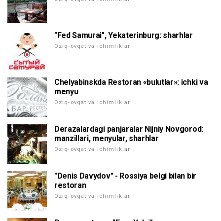
"Fed Samurai", Yekaterinburg: sharhlar
Oziq-ovqat va ichimliklar
Chelyabinskda Restoran «bulutlar»: ichki va
menyu
Oziq-ovqat va ichimliklar
Derazalardagi panjaralar Nijniy Novgorod:
manzillari, menyular, sharhlar
Oziq-ovqat va ichimliklar
"Denis Davydov" - Rossiya belgi bilan bir
restoran
Oziq-ovqat va ichimliklar