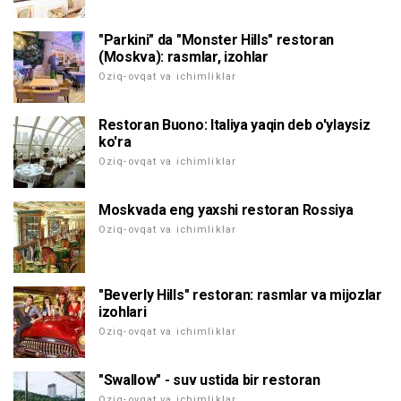
"Parkini" da "Monster Hills" restoran
(Moskva): rasmlar, izohlar
Oziq-ovqat va ichimliklar
Restoran Buono: Italiya yaqin deb o'ylaysiz
ko'ra
Oziq-ovqat va ichimliklar
Moskvada eng yaxshi restoran Rossiya
Oziq-ovqat va ichimliklar
"Beverly Hills" restoran: rasmlar va mijozlar
izohlari
Oziq-ovqat va ichimliklar
"Swallow" - suv ustida bir restoran
Oziq-ovqat va ichimliklar