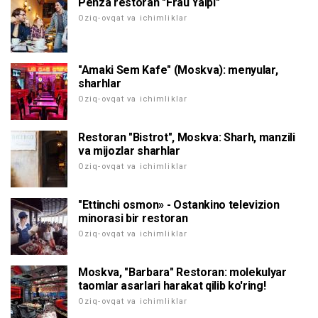
Penza restoran "Frau Yalpi"
Oziq-ovqat va ichimliklar
"Amaki Sem Kafe" (Moskva): menyular,
sharhlar
Oziq-ovqat va ichimliklar
Restoran "Bistrot", Moskva: Sharh, manzili
va mijozlar sharhlar
Oziq-ovqat va ichimliklar
"Ettinchi osmon» - Ostankino televizion
minorasi bir restoran
Oziq-ovqat va ichimliklar
Moskva, "Barbara" Restoran: molekulyar
taomlar asarlari harakat qilib ko'ring!
Oziq-ovqat va ichimliklar