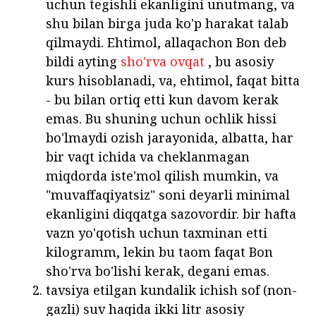
uchun tegishli ekanligini unutmang, va
shu bilan birga juda ko'p harakat talab
qilmaydi. Ehtimol, allaqachon Bon deb
bildi ayting
sho'rva ovqat
, bu asosiy
kurs hisoblanadi, va, ehtimol, faqat bitta
- bu bilan ortiq etti kun davom kerak
emas. Bu shuning uchun ochlik hissi
bo'lmaydi ozish jarayonida, albatta, har
bir vaqt ichida va cheklanmagan
miqdorda iste'mol qilish mumkin, va
"muvaffaqiyatsiz" soni deyarli minimal
ekanligini diqqatga sazovordir. bir hafta
vazn yo'qotish uchun taxminan etti
kilogramm, lekin bu taom faqat Bon
sho'rva bo'lishi kerak, degani emas.
tavsiya etilgan kundalik ichish sof (non-
gazli) suv haqida ikki litr asosiy