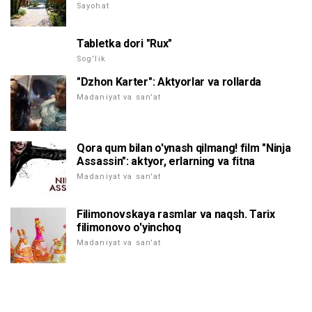
Sayohat
Tabletka dori "Rux"
Sog'lik
"Dzhon Karter": Aktyorlar va rollarda
Madaniyat va san'at
Qora qum bilan o'ynash qilmang! film "Ninja
Assassin": aktyor, erlarning va fitna
Madaniyat va san'at
Filimonovskaya rasmlar va naqsh. Tarix
filimonovo o'yinchoq
Madaniyat va san'at