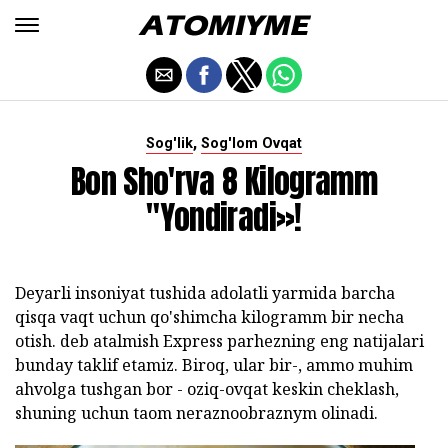
,
Sog'lik
Sog'lom Ovqat
Bon Sho'rva 8 Kilogramm
"yondiradi»!
Deyarli insoniyat tushida adolatli yarmida barcha
qisqa vaqt uchun qo'shimcha kilogramm bir necha
otish. deb atalmish Express parhezning eng natijalari
bunday taklif etamiz. Biroq, ular bir-, ammo muhim
ahvolga tushgan bor - oziq-ovqat keskin cheklash,
shuning uchun taom neraznoobraznym olinadi.