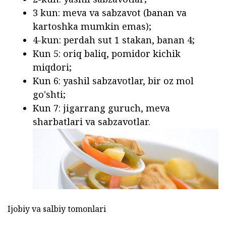
3 kun: meva va sabzavot (banan va
kartoshka mumkin emas);
4-kun: perdah sut 1 stakan, banan 4;
Kun 5: oriq baliq, pomidor kichik
miqdori;
Kun 6: yashil sabzavotlar, bir oz mol
go'shti;
Kun 7: jigarrang guruch, meva
sharbatlari va sabzavotlar.
Ijobiy va salbiy tomonlari