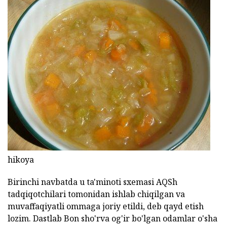
hikoya
Birinchi navbatda u ta'minoti sxemasi AQSh
tadqiqotchilari tomonidan ishlab chiqilgan va
muvaffaqiyatli ommaga joriy etildi, deb qayd etish
lozim. Dastlab Bon sho'rva og'ir bo'lgan odamlar o'sha