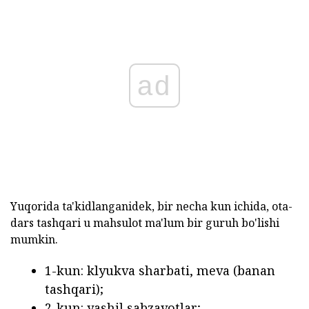
ad
Yuqorida ta'kidlanganidek, bir necha kun ichida, ota-
dars tashqari u mahsulot ma'lum bir guruh bo'lishi
mumkin.
1-kun: klyukva sharbati, meva (banan
tashqari);
2-kun: yashil sabzavotlar;