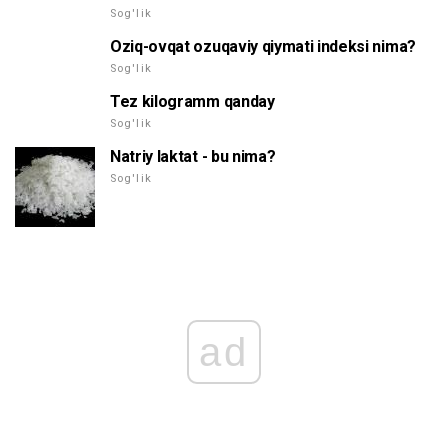
Sog'lik
Oziq-ovqat ozuqaviy qiymati indeksi nima?
Sog'lik
Tez kilogramm qanday
Sog'lik
Natriy laktat - bu nima?
Sog'lik
ad