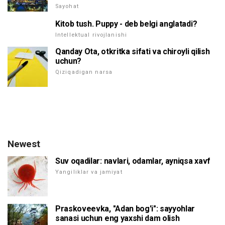
Sayohat
Kitob tush. Puppy - deb belgi anglatadi?
Intellektual rivojlanishi
Qanday Ota, otkritka sifati va chiroyli qilish
uchun?
Qiziqadigan narsa
Newest
Suv oqadilar: navlari, odamlar, ayniqsa xavf
Yangiliklar va jamiyat
Praskoveevka, "Adan bog'i": sayyohlar
sanasi uchun eng yaxshi dam olish