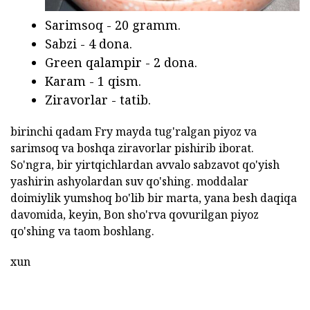
Sarimsoq - 20 gramm.
Sabzi - 4 dona.
Green qalampir - 2 dona.
Karam - 1 qism.
Ziravorlar - tatib.
birinchi qadam Fry mayda tug'ralgan piyoz va
sarimsoq va boshqa ziravorlar pishirib iborat.
So'ngra, bir yirtqichlardan avvalo sabzavot qo'yish
yashirin ashyolardan suv qo'shing. moddalar
doimiylik yumshoq bo'lib bir marta, yana besh daqiqa
davomida, keyin, Bon sho'rva qovurilgan piyoz
qo'shing va taom boshlang.
xun