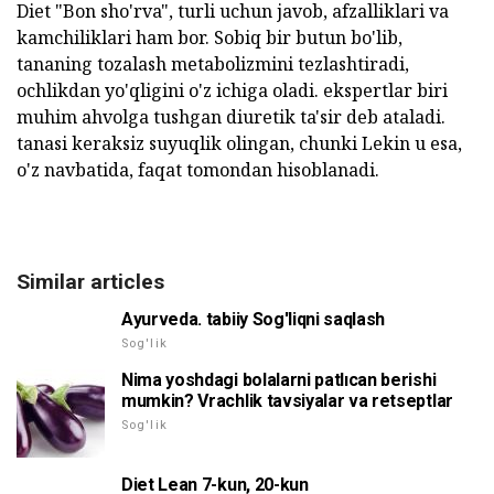
Diet "Bon sho'rva", turli uchun javob, afzalliklari va
kamchiliklari ham bor. Sobiq bir butun bo'lib,
tananing tozalash metabolizmini tezlashtiradi,
ochlikdan yo'qligini o'z ichiga oladi. ekspertlar biri
muhim ahvolga tushgan diuretik ta'sir deb ataladi.
tanasi keraksiz suyuqlik olingan, chunki Lekin u esa,
o'z navbatida, faqat tomondan hisoblanadi.
Similar articles
Ayurveda. tabiiy Sog'liqni saqlash
Sog'lik
Nima yoshdagi bolalarni patlıcan berishi
mumkin? Vrachlik tavsiyalar va retseptlar
Sog'lik
Diet Lean 7-kun, 20-kun