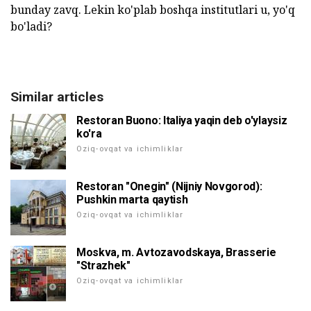
bunday zavq. Lekin ko'plab boshqa institutlari u, yo'q
bo'ladi?
Similar articles
Restoran Buono: Italiya yaqin deb o'ylaysiz
ko'ra
Oziq-ovqat va ichimliklar
Restoran "Onegin" (Nijniy Novgorod):
Pushkin marta qaytish
Oziq-ovqat va ichimliklar
Moskva, m. Avtozavodskaya, Brasserie
"Strazhek"
Oziq-ovqat va ichimliklar