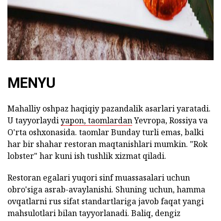
MENYU
Mahalliy oshpaz haqiqiy pazandalik asarlari yaratadi.
U tayyorlaydi
yapon, taomlardan
Yevropa, Rossiya va
O'rta oshxonasida. taomlar Bunday turli emas, balki
har bir shahar restoran maqtanishlari mumkin. "Rok
lobster" har kuni ish tushlik xizmat qiladi.
Restoran egalari yuqori sinf muassasalari uchun
obro'siga asrab-avaylanishi. Shuning uchun, hamma
ovqatlarni rus sifat standartlariga javob faqat yangi
mahsulotlari bilan tayyorlanadi. Baliq, dengiz