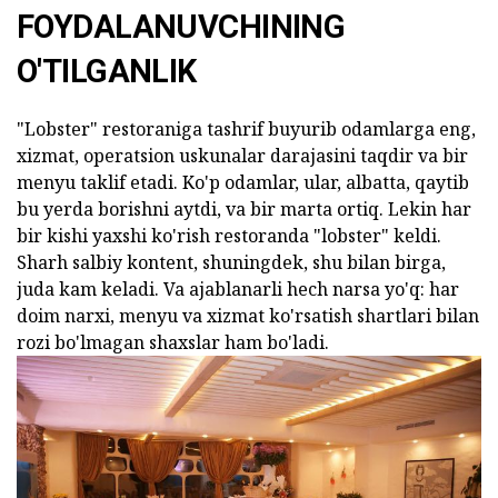
FOYDALANUVCHINING
O'TILGANLIK
"Lobster" restoraniga tashrif buyurib odamlarga eng,
xizmat, operatsion uskunalar darajasini taqdir va bir
menyu taklif etadi. Ko'p odamlar, ular, albatta, qaytib
bu yerda borishni aytdi, va bir marta ortiq. Lekin har
bir kishi yaxshi ko'rish restoranda "lobster" keldi.
Sharh salbiy kontent, shuningdek, shu bilan birga,
juda kam keladi. Va ajablanarli hech narsa yo'q: har
doim narxi, menyu va xizmat ko'rsatish shartlari bilan
rozi bo'lmagan shaxslar ham bo'ladi.