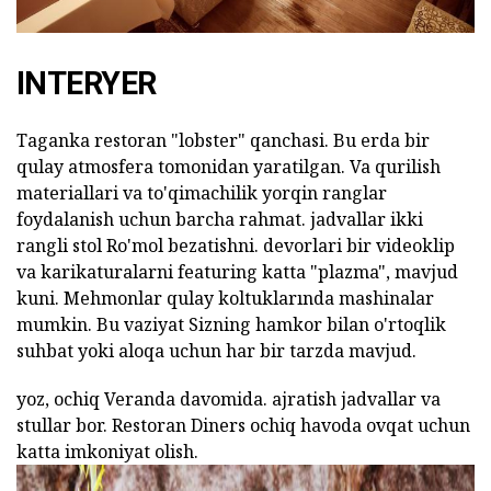
INTERYER
Taganka restoran "lobster" qanchasi. Bu erda bir
qulay atmosfera tomonidan yaratilgan. Va qurilish
materiallari va to'qimachilik yorqin ranglar
foydalanish uchun barcha rahmat. jadvallar ikki
rangli stol Ro'mol bezatishni. devorlari bir videoklip
va karikaturalarni featuring katta "plazma", mavjud
kuni. Mehmonlar qulay koltuklarında mashinalar
mumkin. Bu vaziyat Sizning hamkor bilan o'rtoqlik
suhbat yoki aloqa uchun har bir tarzda mavjud.
yoz, ochiq Veranda davomida. ajratish jadvallar va
stullar bor. Restoran Diners ochiq havoda ovqat uchun
katta imkoniyat olish.