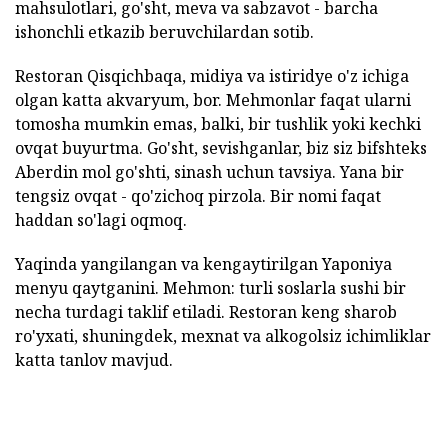
mahsulotlari, go'sht, meva va sabzavot - barcha
ishonchli etkazib beruvchilardan sotib.
Restoran Qisqichbaqa, midiya va istiridye o'z ichiga
olgan katta akvaryum, bor. Mehmonlar faqat ularni
tomosha mumkin emas, balki, bir tushlik yoki kechki
ovqat buyurtma. Go'sht, sevishganlar, biz siz bifshteks
Aberdin mol go'shti, sinash uchun tavsiya. Yana bir
tengsiz ovqat - qo'zichoq pirzola. Bir nomi faqat
haddan so'lagi oqmoq.
Yaqinda yangilangan va kengaytirilgan Yaponiya
menyu qaytganini. Mehmon: turli soslarla sushi bir
necha turdagi taklif etiladi. Restoran keng sharob
ro'yxati, shuningdek, mexnat va alkogolsiz ichimliklar
katta tanlov mavjud.