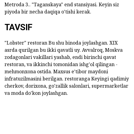
Metroda 3.. "Taganskaya" end stansiyasi. Keyin siz
piyoda bir necha daqiqa o'tishi kerak.
TAVSIF
"Lobster" restoran
Bu shu binoda joylashgan. XIX
asrda qurilgan bu ikki qavatli uy. Avvalroq, Moskva
zodagonlari vakillari yashab, endi birinchi qavat
restoran, va ikkinchi tomonidan ishg'ol qilingan -
mehmonxona ostida. Maxsus e'tibor maydoni
infratuzilmasini berilgan. restoranga Keyingi qadimiy
cherkov, dorixona, go'zallik salonlari, supermarketlar
va moda do'kon joylashgan.