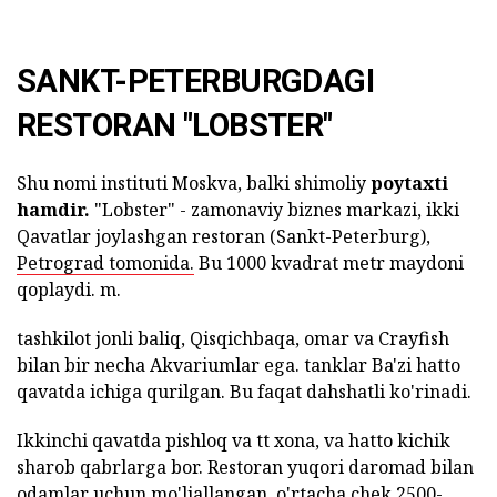
SANKT-PETERBURGDAGI
RESTORAN "LOBSTER"
Shu nomi instituti Moskva, balki shimoliy
poytaxti
hamdir.
"Lobster" - zamonaviy biznes markazi, ikki
Qavatlar joylashgan restoran (Sankt-Peterburg),
Petrograd tomonida.
Bu 1000 kvadrat metr maydoni
qoplaydi. m.
tashkilot jonli baliq, Qisqichbaqa, omar va Crayfish
bilan bir necha Akvariumlar ega. tanklar Ba'zi hatto
qavatda ichiga qurilgan. Bu faqat dahshatli ko'rinadi.
Ikkinchi qavatda pishloq va tt xona, va hatto kichik
sharob qabrlarga bor. Restoran yuqori daromad bilan
odamlar uchun mo'ljallangan. o'rtacha chek 2500-