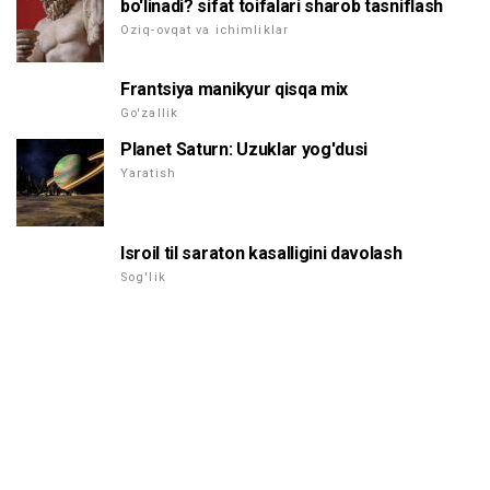
bo'linadi? sifat toifalari sharob tasniflash
Oziq-ovqat va ichimliklar
Frantsiya manikyur qisqa mix
Go'zallik
Planet Saturn: Uzuklar yog'dusi
Yaratish
Isroil til saraton kasalligini davolash
Sog'lik