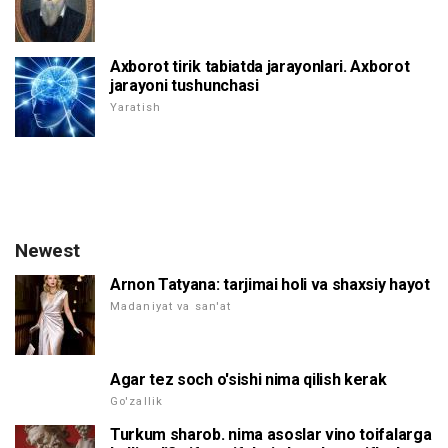
Axborot tirik tabiatda jarayonlari. Axborot
jarayoni tushunchasi
Yaratish
Newest
Arnon Tatyana: tarjimai holi va shaxsiy hayot
Madaniyat va san'at
Agar tez soch o'sishi nima qilish kerak
Go'zallik
Turkum sharob. nima asoslar vino toifalarga