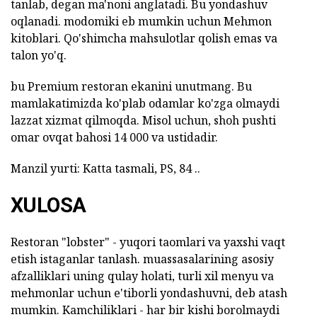
tanlab, degan ma'noni anglatadi. Bu yondashuv
oqlanadi. modomiki eb mumkin uchun Mehmon
kitoblari. Qo'shimcha mahsulotlar qolish emas va
talon yo'q.
bu Premium restoran ekanini unutmang. Bu
mamlakatimizda ko'plab odamlar ko'zga olmaydi
lazzat xizmat qilmoqda. Misol uchun, shoh pushti
omar ovqat bahosi 14 000 va ustidadir.
Manzil yurti: Katta tasmali, PS, 84 ..
XULOSA
Restoran "lobster" - yuqori taomlari va yaxshi vaqt
etish istaganlar tanlash. muassasalarining asosiy
afzalliklari uning qulay holati, turli xil menyu va
mehmonlar uchun e'tiborli yondashuvni, deb atash
mumkin. Kamchiliklari - har bir kishi borolmaydi