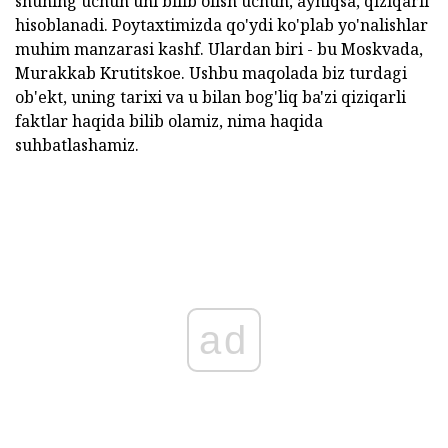
shuning uchun uni bilib olish uchun, ayniqsa, qiziqarli
hisoblanadi. Poytaxtimizda qo'ydi ko'plab yo'nalishlar
muhim manzarasi kashf. Ulardan biri - bu Moskvada,
Murakkab Krutitskoe. Ushbu maqolada biz turdagi
ob'ekt, uning tarixi va u bilan bog'liq ba'zi qiziqarli
faktlar haqida bilib olamiz, nima haqida
suhbatlashamiz.
ad