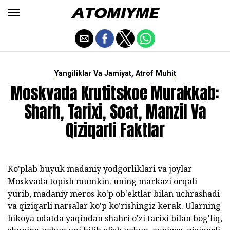
,
Yangiliklar Va Jamiyat
Atrof Muhit
Moskvada Krutitskoe Murakkab:
Sharh, Tarixi, Soat, Manzil Va
Qiziqarli Faktlar
Ko'plab buyuk madaniy yodgorliklari va joylar
Moskvada topish mumkin. uning markazi orqali
yurib, madaniy meros ko'p ob'ektlar bilan uchrashadi
va qiziqarli narsalar ko'p ko'rishingiz kerak. Ularning
hikoya odatda yaqindan shahri o'zi tarixi bilan bog'liq,