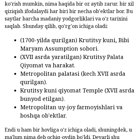
ko'rish mumkin, nima haqida bir oz aytib zarur. bir xil
qiziqish ifodalaydi har biri bir necha ob'ektlar bor. Bu
saytlar barcha madaniy yodgorliklari va o'z tarixini
saqlab. Shunday qilib, qo'rg'on ichiga oladi:
(1700-yilda qurilgan) Krutitsy kuni, Bibi
Maryam Assumption sobori.
(XVII asrda yaratilgan) Krutitsy Palata
Qiyomat va harakat.
Metropolitan palatasi (kech XVII asrda
qurilgan).
Krutitsy kuni qiyomat Temple (XVII asrda
bunyod etilgan).
Metropolitan uy-joy farmoyishlari va
boshqa ob'ektlar.
Endi u ham bir hovliga o'z ichiga oladi, shuningdek, u
ma'lum nima deb ochiq-oydin bo'ldi. Deyarli shu