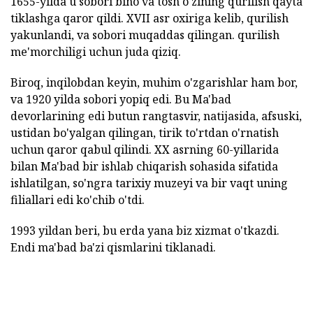
1655-yilda u sobori bino va tosh o'zining qurilish qayta
tiklashga qaror qildi. XVII asr oxiriga kelib, qurilish
yakunlandi, va sobori muqaddas qilingan. qurilish
me'morchiligi uchun juda qiziq.
Biroq, inqilobdan keyin, muhim o'zgarishlar ham bor,
va 1920 yilda sobori yopiq edi. Bu Ma'bad
devorlarining edi butun rangtasvir, natijasida, afsuski,
ustidan bo'yalgan qilingan, tirik to'rtdan o'rnatish
uchun qaror qabul qilindi. XX asrning 60-yillarida
bilan Ma'bad bir ishlab chiqarish sohasida sifatida
ishlatilgan, so'ngra tarixiy muzeyi va bir vaqt uning
filiallari edi ko'chib o'tdi.
1993 yildan beri, bu erda yana biz xizmat o'tkazdi.
Endi ma'bad ba'zi qismlarini tiklanadi.