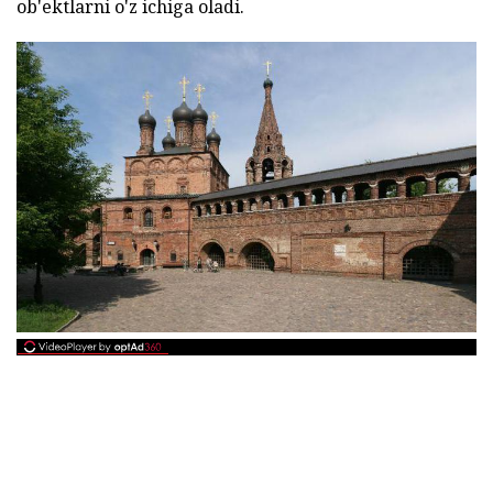
ob'ektlarni o'z ichiga oladi.