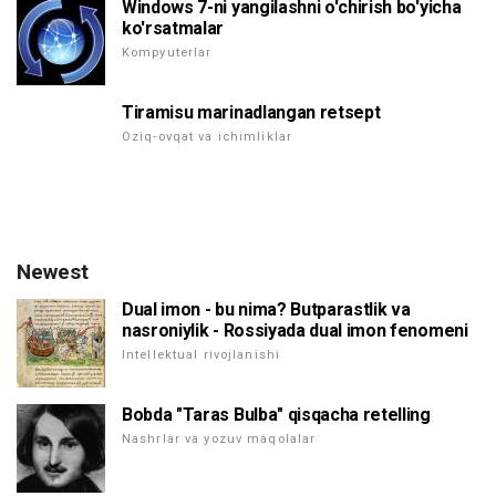
Windows 7-ni yangilashni o'chirish bo'yicha
ko'rsatmalar
Kompyuterlar
Tiramisu marinadlangan retsept
Oziq-ovqat va ichimliklar
Newest
Dual imon - bu nima? Butparastlik va
nasroniylik - Rossiyada dual imon fenomeni
Intellektual rivojlanishi
Bobda "Taras Bulba" qisqacha retelling
Nashrlar va yozuv maqolalar