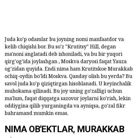
Juda ko'p odamlar bu joyning nomi manfaatdor va
kelib chiqishi bor. Bu so'z "Krutitsy" Hill, degan
ma'noni anglatadi deb ishoniladi, va bu bir yuqori
qirg'og'ida joylashgan , Moskva daryosi faqat Yauza
og'zidan quyida. Endi nima ham Krutitskoe Murakkab
ochiq-oydin bo'ldi Moskva. Qanday olish bu yerda? Bu
savol juda ko'p qiziqtirgan hisoblanadi. U keyinchalik
muhokama qilinadi. Bu joy uning go'zalligi uchun
ma'lum, faqat diqqatga sazovor joylarni ko'rish, lekin
oddiygina qilib yurganingda va ayniqsa, go'zal fikr
bahramand mumkin emas.
NIMA OB'EKTLAR, MURAKKAB