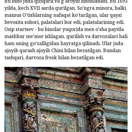
Bu bino juda qiziqarli va g'aroyib hisoblanadi. Bu 1693
yilda, kech XVII asrda qurilgan. So'ngra minora, balki
maxsus O'tishlarning nafaqat ko'tarilgan, ular qaysi
bevosita sobori, palatalari bor edi, palatalarining edi.
Osip startsev - bu binolar yuqorida men o'sha paytda
mashhur me'mor ishlagan. qurilish va darvozalari hali
ham uning go'zalligidan hayratga qilinadi. Ular juda
ajoyib qarash ajoyib Chini bilan bezatilgan. Bundan
tashqari, darvoza fresk bilan bezatilgan edi.