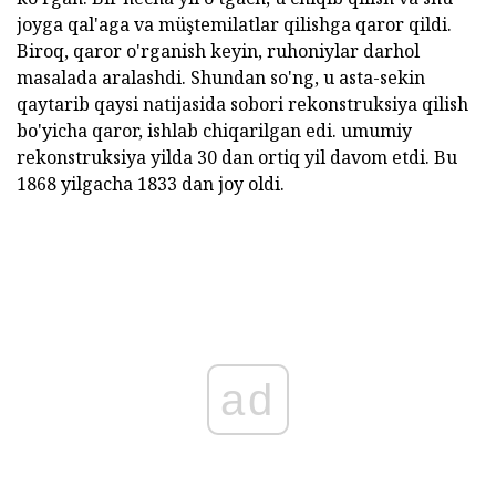
joyga qal'aga va müştemilatlar qilishga qaror qildi.
Biroq, qaror o'rganish keyin, ruhoniylar darhol
masalada aralashdi. Shundan so'ng, u asta-sekin
qaytarib qaysi natijasida sobori rekonstruksiya qilish
bo'yicha qaror, ishlab chiqarilgan edi. umumiy
rekonstruksiya yilda 30 dan ortiq yil davom etdi. Bu
1868 yilgacha 1833 dan joy oldi.
ad