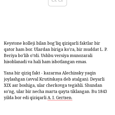
Keystone kolleji bilan bog'liq qiziqarli faktlar bir
qator ham bor. Ulardan biriga ko'ra, bir muddat L. P.
Beriya bo'lib o'tdi. Ushbu versiya munozarali
hisoblanadi va hali ham isbotlangan emas.
Yana bir qiziq fakt - kazarma Alechinsky yaqin
joylashgan (avval Krutitskaya deb atalgan). Deyarli
XIX asr boshiga, ular cherkovga tegishli. Shundan
so'ng, ular bir necha marta qayta tiklangan. Bu 1843
yilda bor edi qiziqarli
A. I. Gertsen.