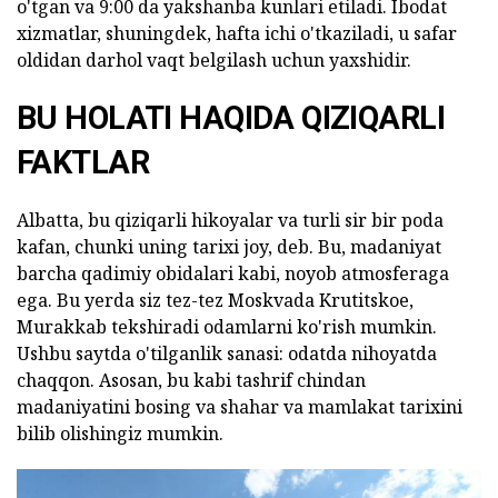
o'tgan va 9:00 da yakshanba kunlari etiladi. Ibodat
xizmatlar, shuningdek, hafta ichi o'tkaziladi, u safar
oldidan darhol vaqt belgilash uchun yaxshidir.
BU HOLATI HAQIDA QIZIQARLI
FAKTLAR
Albatta, bu qiziqarli hikoyalar va turli sir bir poda
kafan, chunki uning tarixi joy, deb. Bu, madaniyat
barcha qadimiy obidalari kabi, noyob atmosferaga
ega. Bu yerda siz tez-tez Moskvada Krutitskoe,
Murakkab tekshiradi odamlarni ko'rish mumkin.
Ushbu saytda o'tilganlik sanasi: odatda nihoyatda
chaqqon. Asosan, bu kabi tashrif chindan
madaniyatini bosing va shahar va mamlakat tarixini
bilib olishingiz mumkin.