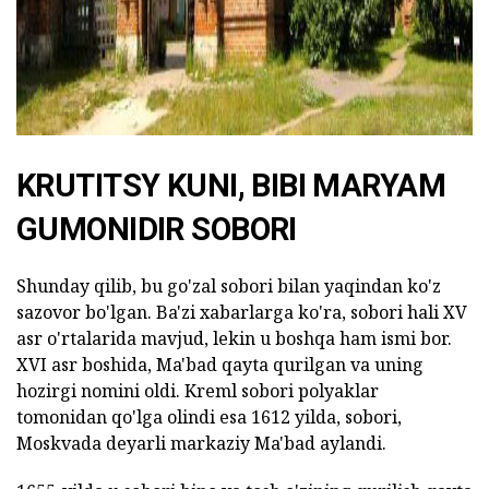
KRUTITSY KUNI, BIBI MARYAM
GUMONIDIR SOBORI
Shunday qilib, bu go'zal sobori bilan yaqindan ko'z
sazovor bo'lgan. Ba'zi xabarlarga ko'ra, sobori hali XV
asr o'rtalarida mavjud, lekin u boshqa ham ismi bor.
XVI asr boshida, Ma'bad qayta qurilgan va uning
hozirgi nomini oldi. Kreml sobori polyaklar
tomonidan qo'lga olindi esa 1612 yilda, sobori,
Moskvada deyarli markaziy Ma'bad aylandi.