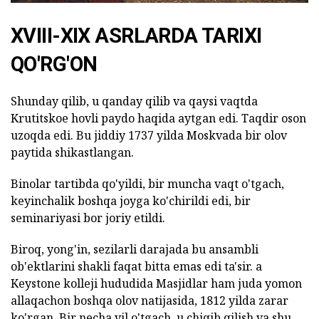
XVIII-XIX ASRLARDA TARIXI
QO'RG'ON
Shunday qilib, u qanday qilib va qaysi vaqtda
Krutitskoe hovli paydo haqida aytgan edi. Taqdir oson
uzoqda edi. Bu jiddiy 1737 yilda Moskvada bir olov
paytida shikastlangan.
Binolar tartibda qo'yildi, bir muncha vaqt o'tgach,
keyinchalik boshqa joyga ko'chirildi edi, bir
seminariyasi bor joriy etildi.
Biroq, yong'in, sezilarli darajada bu ansambli
ob'ektlarini shakli faqat bitta emas edi ta'sir. a
Keystone kolleji hududida Masjidlar ham juda yomon
allaqachon boshqa olov natijasida, 1812 yilda zarar
ko'rgan. Bir necha yil o'tgach, u chiqib qilish va shu