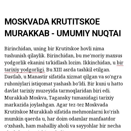
MOSKVADA KRUTITSKOE
MURAKKAB - UMUMIY NUQTAI
Birinchidan, uning bir Krutitskoe hovli nima
tushunish qilaylik. Birinchidan, bu me'moriy maxsus
yodgorlik ekanini ta'kidlash lozim. Ikkinchidan, u
bir
tarixiy yodgorligi.
Bu XIII asrda tashkil etilgan.
Dastlab, u Manastir sifatida xizmat qilgan va so'ngra
ruhoniylari istiqomat yashash bo'ldi. Bir kuni u hatto
davlat tarixiy muzeyida tarmoqlaridan biri edi.
Murakkab Moskva, Tagansky tumanidagi tarixiy
markazida joylashgan. Agar tez-tez Moskvada
Krutitskoe Murakkab sifatida mehmonlarni ko'rish
mumkin qaerda u, har doim odamlar manfaatdor
o'xshash, ham mahalliy aholi va sayyohlar bir necha