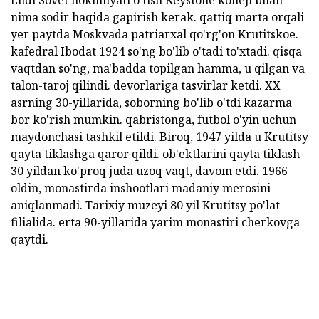
Endi Sovet hokimiyati o'tish Keystone kolleji bilan
nima sodir haqida gapirish kerak. qattiq marta orqali
yer paytda Moskvada patriarxal qo'rg'on Krutitskoe.
kafedral Ibodat 1924 so'ng bo'lib o'tadi to'xtadi. qisqa
vaqtdan so'ng, ma'badda topilgan hamma, u qilgan va
talon-taroj qilindi. devorlariga tasvirlar ketdi. XX
asrning 30-yillarida, soborning bo'lib o'tdi kazarma
bor ko'rish mumkin. qabristonga, futbol o'yin uchun
maydonchasi tashkil etildi. Biroq, 1947 yilda u Krutitsy
qayta tiklashga qaror qildi. ob'ektlarini qayta tiklash
30 yildan ko'proq juda uzoq vaqt, davom etdi. 1966
oldin, monastirda inshootlari madaniy merosini
aniqlanmadi. Tarixiy muzeyi 80 yil Krutitsy po'lat
filialida. erta 90-yillarida yarim monastiri cherkovga
qaytdi.