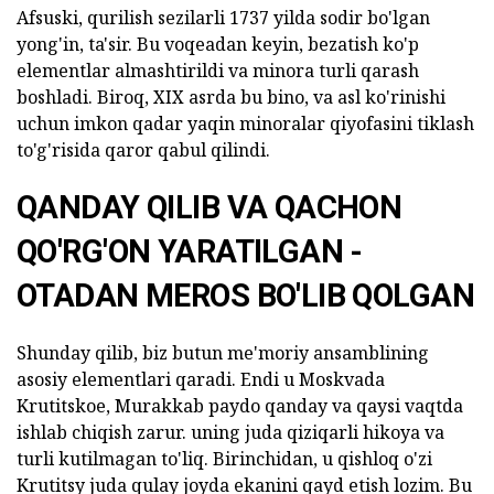
Afsuski, qurilish sezilarli 1737 yilda sodir bo'lgan
yong'in, ta'sir. Bu voqeadan keyin, bezatish ko'p
elementlar almashtirildi va minora turli qarash
boshladi. Biroq, XIX asrda bu bino, va asl ko'rinishi
uchun imkon qadar yaqin minoralar qiyofasini tiklash
to'g'risida qaror qabul qilindi.
QANDAY QILIB VA QACHON
QO'RG'ON YARATILGAN -
OTADAN MEROS BO'LIB QOLGAN
Shunday qilib, biz butun me'moriy ansamblining
asosiy elementlari qaradi. Endi u Moskvada
Krutitskoe, Murakkab paydo qanday va qaysi vaqtda
ishlab chiqish zarur. uning juda qiziqarli hikoya va
turli kutilmagan to'liq. Birinchidan, u qishloq o'zi
Krutitsy juda qulay joyda ekanini qayd etish lozim. Bu