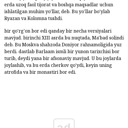
erda uzoq faol tijorat va boshqa maqsadlar uchun
ishlatilgan muhim yo'llar, deb. Bu yo'llar bo'ylab
Ryazan va Kolomna tushdi.
bir qo'rg'on bor edi qanday bir necha versiyalari
mavjud. birinchi XIII asrda bu nuqtada, Ma'bad solindi
deb. Bu Moskva shahzoda Doniyor rahnamoligida yuz
berdi. dastlab Barlaam ismli bir yunon tarixchisi bor
turib, deydi yana bir afsonaviy mavjud. U bu joylarda
joylashib, va bu erda cherkov qo'ydi, keyin uning
atrofida va bir monastiri bor edi.
ad