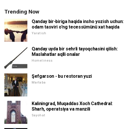
Trending Now
Qanday bir-biriga haqida insho yozish uchun:
odam tasviri o'ng tecessümünü xat haqida
Yaratish
Qanday uyda bir sehrli tayoqchasini qilish:
Maslahatlar aqlli onalar
Homeliness
Şefgarson - bu restoran yuzi
Martaba
Kaliningrad, Muqaddas Xoch Cathedral:
Sharh, operatsiya va manzili
Sayohat