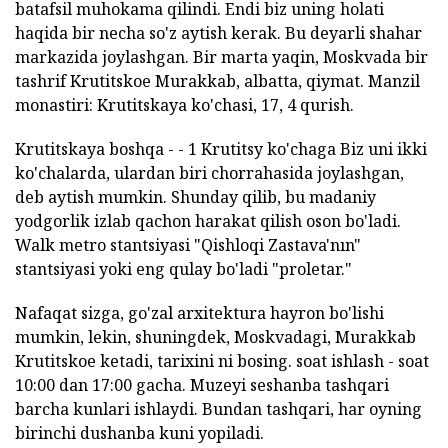
batafsil muhokama qilindi. Endi biz uning holati
haqida bir necha so'z aytish kerak. Bu deyarli shahar
markazida joylashgan. Bir marta yaqin, Moskvada bir
tashrif Krutitskoe Murakkab, albatta, qiymat. Manzil
monastiri: Krutitskaya ko'chasi, 17, 4 qurish.
Krutitskaya boshqa - - 1 Krutitsy ko'chaga Biz uni ikki
ko'chalarda, ulardan biri chorrahasida joylashgan,
deb aytish mumkin. Shunday qilib, bu madaniy
yodgorlik izlab qachon harakat qilish oson bo'ladi.
Walk metro stantsiyasi "Qishloqi Zastava'nın"
stantsiyasi yoki eng qulay bo'ladi "proletar."
Nafaqat sizga, go'zal arxitektura hayron bo'lishi
mumkin, lekin, shuningdek, Moskvadagi, Murakkab
Krutitskoe ketadi, tarixini ni bosing. soat ishlash - soat
10:00 dan 17:00 gacha. Muzeyi seshanba tashqari
barcha kunlari ishlaydi. Bundan tashqari, har oyning
birinchi dushanba kuni yopiladi.