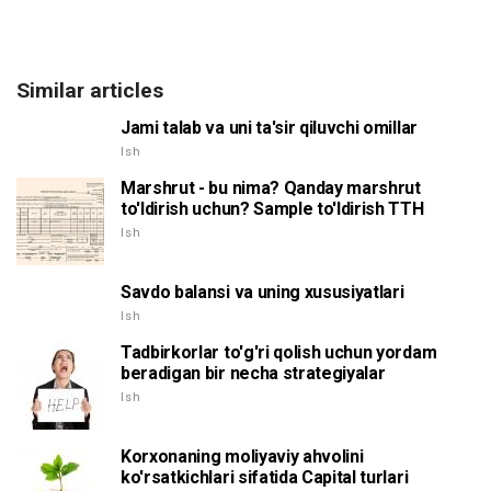
Similar articles
Jami talab va uni ta'sir qiluvchi omillar
Ish
Marshrut - bu nima? Qanday marshrut
to'ldirish uchun? Sample to'ldirish TTH
Ish
Savdo balansi va uning xususiyatlari
Ish
Tadbirkorlar to'g'ri qolish uchun yordam
beradigan bir necha strategiyalar
Ish
Korxonaning moliyaviy ahvolini
ko'rsatkichlari sifatida Capital turlari