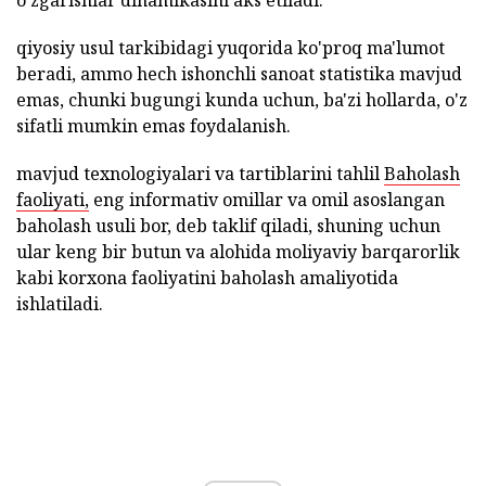
o'zgarishlar dinamikasini aks etiladi.
qiyosiy usul tarkibidagi yuqorida ko'proq ma'lumot
beradi, ammo hech ishonchli sanoat statistika mavjud
emas, chunki bugungi kunda uchun, ba'zi hollarda, o'z
sifatli mumkin emas foydalanish.
mavjud texnologiyalari va tartiblarini tahlil
Baholash
faoliyati,
eng informativ omillar va omil asoslangan
baholash usuli bor, deb taklif qiladi, shuning uchun
ular keng bir butun va alohida moliyaviy barqarorlik
kabi korxona faoliyatini baholash amaliyotida
ishlatiladi.