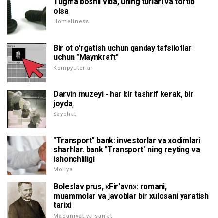
Tugma boshli vida, uning turlari va tortib
olsa
Homeliness
Bir ot o'rgatish uchun qanday tafsilotlar
uchun "Maynkraft"
Kompyuterlar
Darvin muzeyi - har bir tashrif kerak, bir
joyda,
Sayohat
"Transport" bank: investorlar va xodimlari
sharhlar. bank "Transport" ning reyting va
ishonchliligi
Moliya
Boleslav prus, «Fir'avn»: romani,
muammolar va javoblar bir xulosani yaratish
tarixi
Madaniyat va san'at