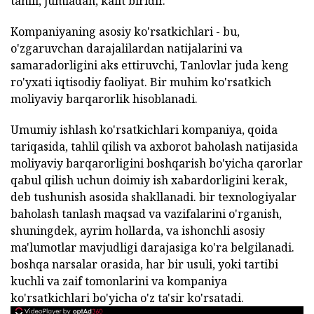
tahlil, jumladan, kalit biridir.
Kompaniyaning asosiy ko'rsatkichlari - bu,
o'zgaruvchan darajalilardan natijalarini va
samaradorligini aks ettiruvchi, Tanlovlar juda keng
ro'yxati iqtisodiy faoliyat. Bir muhim ko'rsatkich
moliyaviy barqarorlik hisoblanadi.
Umumiy ishlash ko'rsatkichlari kompaniya, qoida
tariqasida, tahlil qilish va axborot baholash natijasida
moliyaviy barqarorligini boshqarish bo'yicha qarorlar
qabul qilish uchun doimiy ish xabardorligini kerak,
deb tushunish asosida shakllanadi. bir texnologiyalar
baholash tanlash maqsad va vazifalarini o'rganish,
shuningdek, ayrim hollarda, va ishonchli asosiy
ma'lumotlar mavjudligi darajasiga ko'ra belgilanadi.
boshqa narsalar orasida, har bir usuli, yoki tartibi
kuchli va zaif tomonlarini va kompaniya
ko'rsatkichlari bo'yicha o'z ta'sir ko'rsatadi.