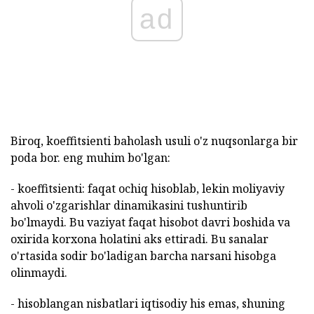
ad
Biroq, koeffitsienti baholash usuli o'z nuqsonlarga bir
poda bor. eng muhim bo'lgan:
- koeffitsienti: faqat ochiq hisoblab, lekin moliyaviy
ahvoli o'zgarishlar dinamikasini tushuntirib
bo'lmaydi. Bu vaziyat faqat hisobot davri boshida va
oxirida korxona holatini aks ettiradi. Bu sanalar
o'rtasida sodir bo'ladigan barcha narsani hisobga
olinmaydi.
- hisoblangan nisbatlari iqtisodiy his emas, shuning