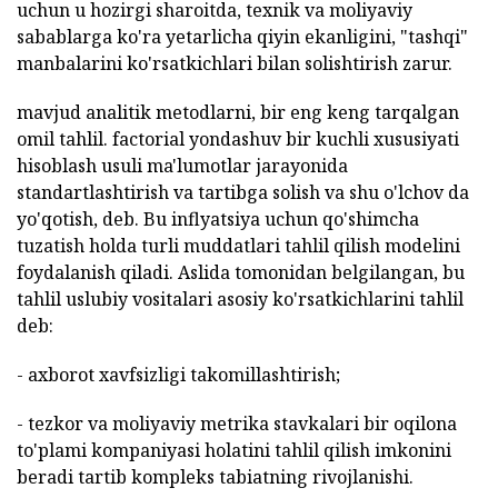
uchun u hozirgi sharoitda, texnik va moliyaviy
sabablarga ko'ra yetarlicha qiyin ekanligini, "tashqi"
manbalarini ko'rsatkichlari bilan solishtirish zarur.
mavjud analitik metodlarni, bir eng keng tarqalgan
omil tahlil. factorial yondashuv bir kuchli xususiyati
hisoblash usuli ma'lumotlar jarayonida
standartlashtirish va tartibga solish va shu o'lchov da
yo'qotish, deb. Bu inflyatsiya uchun qo'shimcha
tuzatish holda turli muddatlari tahlil qilish modelini
foydalanish qiladi. Aslida tomonidan belgilangan, bu
tahlil uslubiy vositalari asosiy ko'rsatkichlarini tahlil
deb:
- axborot xavfsizligi takomillashtirish;
- tezkor va moliyaviy metrika stavkalari bir oqilona
to'plami kompaniyasi holatini tahlil qilish imkonini
beradi tartib kompleks tabiatning rivojlanishi.