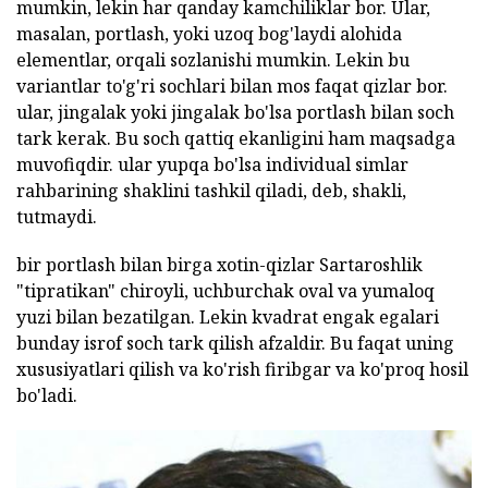
mumkin, lekin har qanday kamchiliklar bor. Ular,
masalan, portlash, yoki uzoq bog'laydi alohida
elementlar, orqali sozlanishi mumkin. Lekin bu
variantlar to'g'ri sochlari bilan mos faqat qizlar bor.
ular, jingalak yoki jingalak bo'lsa portlash bilan soch
tark kerak. Bu soch qattiq ekanligini ham maqsadga
muvofiqdir. ular yupqa bo'lsa individual simlar
rahbarining shaklini tashkil qiladi, deb, shakli,
tutmaydi.
bir portlash bilan birga xotin-qizlar Sartaroshlik
"tipratikan" chiroyli, uchburchak oval va yumaloq
yuzi bilan bezatilgan. Lekin kvadrat engak egalari
bunday isrof soch tark qilish afzaldir. Bu faqat uning
xususiyatlari qilish va ko'rish firibgar va ko'proq hosil
bo'ladi.