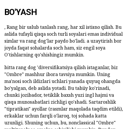
BO'YASH
, Rang bir uslub tanlash rang, har xil istisno qilish. Bu
aslida tufayli qisqa soch turli soyalari emas individual
simlar va rang dog'lar paydo bo'ladi. a uzaytirish bor
joyda faqat sohalarda soch ham, siz engil soya
O'tishlarning qo'shishingiz mumkin.
bitta rang dog 'diversifikatsiya qilish istaganlar, biz
"Ombre" mashhur ibora tavsiya mumkin. Uning
ma'nosi soch ildizlari uchlari yanada quyuq ohangda
bo'yalgan, deb aslida yotadi. Bu tabiiy ko'rinadi,
chunki jozibador, tetiklik baxsh yuzi ingl hajmi va
qisqa munosabatlari zichligi qo'shadi. Sartaroshlik
"tipratikan" ayollar (rasmlar maqolada taqdim etildi),
erkaklar uchun farqli o'laroq, toj sohada katta
uzunligi. Shuning uchun, bu, nonclassical "Ombre"