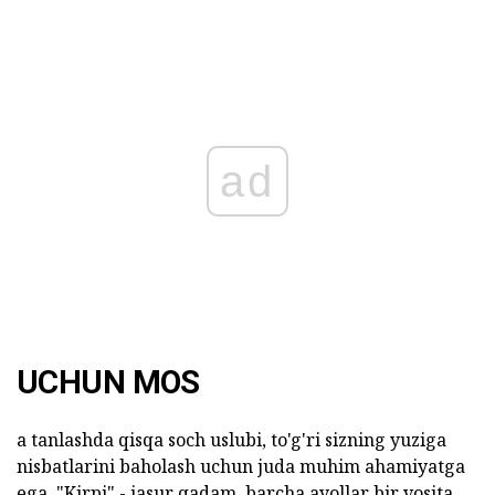
ad
UCHUN MOS
a tanlashda qisqa soch uslubi, to'g'ri sizning yuziga
nisbatlarini baholash uchun juda muhim ahamiyatga
ega. "Kirpi" - jasur qadam, barcha ayollar bir vosita