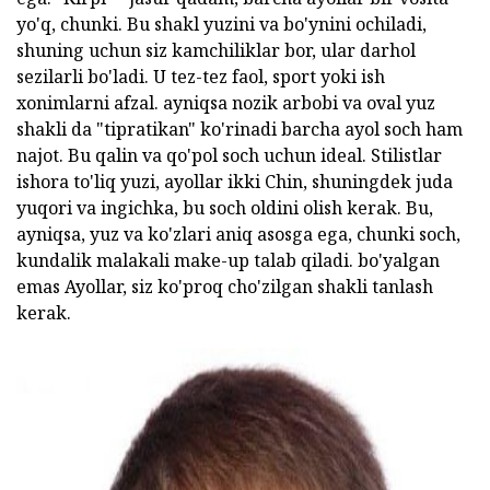
yo'q, chunki. Bu shakl yuzini va bo'ynini ochiladi,
shuning uchun siz kamchiliklar bor, ular darhol
sezilarli bo'ladi. U tez-tez faol, sport yoki ish
xonimlarni afzal. ayniqsa nozik arbobi va oval yuz
shakli da "tipratikan" ko'rinadi barcha ayol soch ham
najot. Bu qalin va qo'pol soch uchun ideal. Stilistlar
ishora to'liq yuzi, ayollar ikki Chin, shuningdek juda
yuqori va ingichka, bu soch oldini olish kerak. Bu,
ayniqsa, yuz va ko'zlari aniq asosga ega, chunki soch,
kundalik malakali make-up talab qiladi. bo'yalgan
emas Ayollar, siz ko'proq cho'zilgan shakli tanlash
kerak.