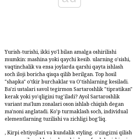
Yurish-turishi, ikki yo'l bilan amalga oshirilishi
mumkin: mashina yoki qaychi kesib. ularning o'sishi,
vaqtinchalik va ensa joylarda qarshi qayta ishlash
soch iloji boricha qisqa qilib berilgan. Top hosil
"shapka" o'tkir burchaklar va O'tishlarning kesiladi.
Ba'zi ustalari savol tegirmon Sartaroshlik "tipratikan"
kerak yoki yo'qligini tug'iladi? Ayol Sartaroshlik
variant ma'lum zonalari oson ishlab chiqish degan
ma'noni anglatadi. Ko'p turmaklash soch, individual
elementlarning tuzilishi va zichligi bog'liq.
, Kirpi ehtiyojlari va kundalik styling. o'zingizni qilish