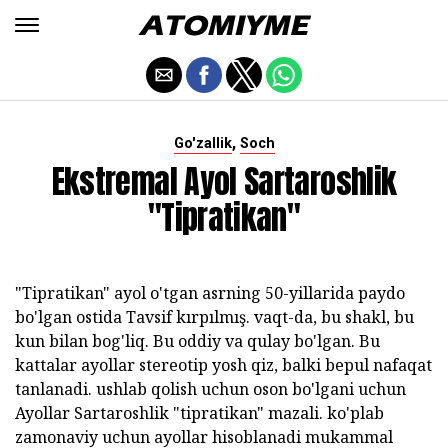
,
Go'zallik
Soch
Ekstremal Ayol Sartaroshlik
"tipratikan"
"Tipratikan" ayol o'tgan asrning 50-yillarida paydo
bo'lgan ostida Tavsif kırpılmış. vaqt-da, bu shakl, bu
kun bilan bog'liq. Bu oddiy va qulay bo'lgan. Bu
kattalar ayollar stereotip yosh qiz, balki bepul nafaqat
tanlanadi. ushlab qolish uchun oson bo'lgani uchun
Ayollar Sartaroshlik "tipratikan" mazali. ko'plab
zamonaviy uchun ayollar hisoblanadi mukammal