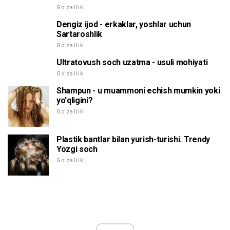
Go'zallik
Dengiz ijod - erkaklar, yoshlar uchun
Sartaroshlik
Go'zallik
Ultratovush soch uzatma - usuli mohiyati
Go'zallik
Shampun - u muammoni echish mumkin yoki
yo'qligini?
Go'zallik
Plastik bantlar bilan yurish-turishi. Trendy
Yozgi soch
Go'zallik