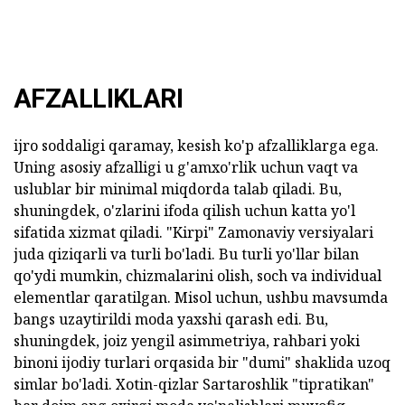
AFZALLIKLARI
ijro soddaligi qaramay, kesish ko'p afzalliklarga ega.
Uning asosiy afzalligi u g'amxo'rlik uchun vaqt va
uslublar bir minimal miqdorda talab qiladi. Bu,
shuningdek, o'zlarini ifoda qilish uchun katta yo'l
sifatida xizmat qiladi. "Kirpi" Zamonaviy versiyalari
juda qiziqarli va turli bo'ladi. Bu turli yo'llar bilan
qo'ydi mumkin, chizmalarini olish, soch va individual
elementlar qaratilgan. Misol uchun, ushbu mavsumda
bangs uzaytirildi moda yaxshi qarash edi. Bu,
shuningdek, joiz yengil asimmetriya, rahbari yoki
binoni ijodiy turlari orqasida bir "dumi" shaklida uzoq
simlar bo'ladi. Xotin-qizlar Sartaroshlik "tipratikan"