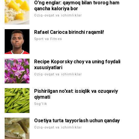
O'ng englar: qaymoq bilan tvorog ham
qancha kaloriya bor
Oziq-ovqat va ichimliklar
Rafael Carioca birinchi raqamli!
Sport va Fitnes
Recipe Koporsky choy va uning foydali
xususiyatlari
Oziq-ovqat va ichimliklar
Pishirilgan no'xat: issiqlik va ozuqaviy
qiymati
Sog'lik
Osetiya turta tayyorlash uchun qanday
Oziq-ovqat va ichimliklar