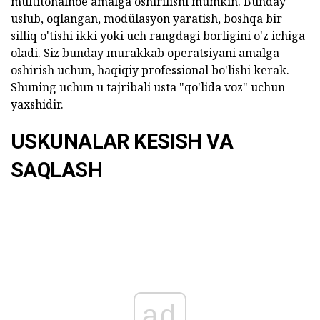
multitonalnoe amalga oshirilishi mumkin. Bunday
uslub, oqlangan, modülasyon yaratish, boshqa bir
silliq o'tishi ikki yoki uch rangdagi borligini o'z ichiga
oladi. Siz bunday murakkab operatsiyani amalga
oshirish uchun, haqiqiy professional bo'lishi kerak.
Shuning uchun u tajribali usta "qo'lida voz" uchun
yaxshidir.
USKUNALAR KESISH VA
SAQLASH
ad