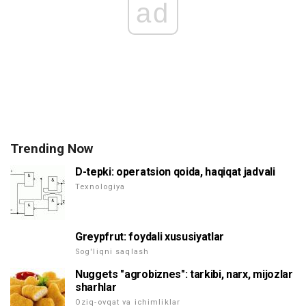
ad
Trending Now
D-tepki: operatsion qoida, haqiqat jadvali
Texnologiya
Greypfrut: foydali xususiyatlar
Sog'liqni saqlash
Nuggets "agrobiznes": tarkibi, narx, mijozlar
sharhlar
Oziq-ovqat va ichimliklar