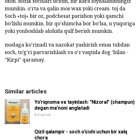
oson. nozik sochlari uchun, bir kara foydalanishingiz
mumkin. o'rta va qalin mos wax yoki cream. toj da
Soch «toj» bir oz, podchesat parishon yoki qamchi
bo'lishi mumkin. bir qo'shimcha bor bo'lsa, u yuqoriga
yoki yonboshlab alohida qulf berish mumkin.
modaga ko'rinadi va nazokat yashirish emas tubdan
soch, to'g'ri parvarishlash va o'z vaqtida dog 'bilan -
"Kirpi" qaramay.
Similar articles
Yo'riqnoma va tayinlash: "Nizoral" (shampun)
degan ma'noni anglatadi
Go'zallik
Qizil qalampir - soch o'sishi uchun bir xalq
chora