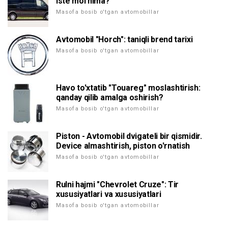
iste'mol nima?
Masofa bosib o'tgan avtomobillar
Avtomobil "Horch": taniqli brend tarixi
Masofa bosib o'tgan avtomobillar
Havo to'xtatib "Touareg" moslashtirish:
qanday qilib amalga oshirish?
Masofa bosib o'tgan avtomobillar
Piston - Avtomobil dvigateli bir qismidir.
Device almashtirish, piston o'rnatish
Masofa bosib o'tgan avtomobillar
Rulni hajmi "Chevrolet Cruze": Tir
xususiyatlari va xususiyatlari
Masofa bosib o'tgan avtomobillar