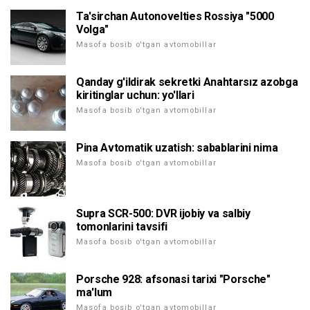
Ta'sirchan Autonovelties Rossiya "5000
Volga"
Masofa bosib o'tgan avtomobillar
Qanday g'ildirak sekretki Anahtarsız azobga
kiritinglar uchun: yo'llari
Masofa bosib o'tgan avtomobillar
Pina Avtomatik uzatish: sabablarini nima
Masofa bosib o'tgan avtomobillar
Supra SCR-500: DVR ijobiy va salbiy
tomonlarini tavsifi
Masofa bosib o'tgan avtomobillar
Porsche 928: afsonasi tarixi "Porsche"
ma'lum
Masofa bosib o'tgan avtomobillar