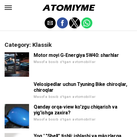
Category: Klassik
Motor moyi G-Energiya 5W40: sharhlar
Masofa bosib o'tgan avtomobillar
Velosipedlar uchun Tyuning Bike chiroqlar,
chiroqlar
Masofa bosib o'tgan avtomobillar
Qanday orqa-view ko'zgu chiqarish va
yig'ishga zaxira?
Masofa bosib o'tgan avtomobillar
Yog ' "Shell" tishli: ishlashi va mijozlarga