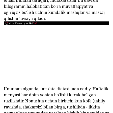
emas. Bundan tashqari, mutaxassislar bu davrda
kilogramm halokatidan ko'ra muvaffaqiyat va
og'riqsiz bo'lish uchun kundalik mashqlar va massaj
qilishni tavsiya qiladi.
Umuman olganda, farishta dietasi juda oddiy. Haftalik
menyusi har doim yonida bo'lishi kerak bo'lgan
tuzilishdir. Nonushta uchun birinchi kun kofe (tabiiy
ravishda, shakarsiz) bilan birga, tushlikda - ikkita