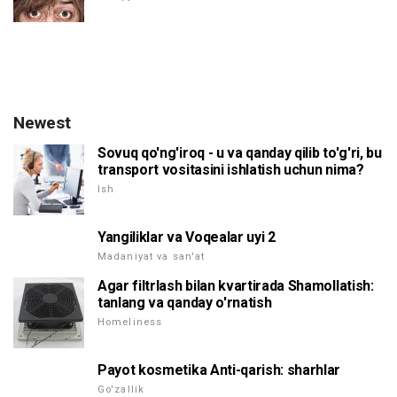
Newest
Sovuq qo'ng'iroq - u va qanday qilib to'g'ri, bu
transport vositasini ishlatish uchun nima?
Ish
Yangiliklar va Voqealar uyi 2
Madaniyat va san'at
Agar filtrlash bilan kvartirada Shamollatish:
tanlang va qanday o'rnatish
Homeliness
Payot kosmetika Anti-qarish: sharhlar
Go'zallik