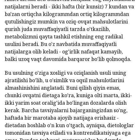
natijalarni beradi - ikki hafta (bir kunsiz) 7 kundan va
ba'zan ortiqcha kilogrammdan ortiq kilogrammdan
qutulishingiz mumkin va oziq-ovqat mahsulotlarini
qurish juda muvaffaqiyatli tarzda o'tkazilib,
metabolizmni qayta tashkil etishning eng radikal
usulini beradi. Bu o'z navbatida muvaffaqiyatli
natijalarga olib keladi - og'irlik nafaqat kamayib,
balki uzoq vaqt davomida barqaror bo'lib qolmoqda.
Bu usulning o'ziga xosligi va oziqlanish usuli uning
ajratilishi bo'lib, u o'simlik va oqsil mahsulotlarini
almashinishini anglatadi. Buni qilish qiyin emas,
chunki ovqatni dietaga ko'ra, kuniga olti marta, ikki-
ikki yarim soat oralig'ida bo'lingan dozalarda olish
kerak. Barcha tavsiyalarni bajarganingizdan so'ng,
haftada bir marotaba ajoyib natijaga erishasiz -
dietadan boshlab o'n kun o'tgach, ayniqsa, dietologlar
tomonidan tavsiya etiladi va kontrendikatsiyaga ega