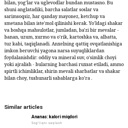
bilan, yog'lar va uglevodlar bundan mustasno. Bu
shuni anglatadiki, barcha salatlar soslar va
sarimsoqsiz, har qanday mayonez, ketchup va
smetana bilan iste'mol qilinishi kerak. Yo'ldagi shakar
va boshqa mahsulotlar, jumladan, ba'zi bir mevalar -
banan, uzum, xurmo va o'rik, kartoshka va, albatta,
tuz kabi, taqiqlanadi. Anxelning qattiq ovqatlanishiga
imkon beruvchi yagona narsa suyuqliklardan
foydalanishdir: oddiy va mineral suv, o'simlik choyi
yoki ajralish - bularning barchasi ruxsat etiladi, ammo
spirtli ichimliklar, shirin mevali sharbatlar va shakar
bilan choy, tushunarli sabablarga ko'ra .
Similar articles
Ananas: kalori miqdori
Sog'liqni saqlash