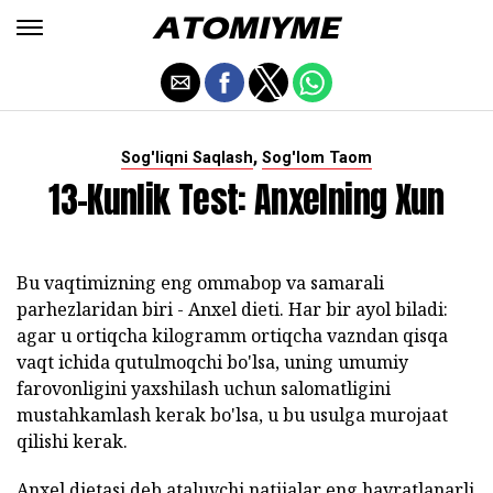
,
Sog'liqni Saqlash
Sog'lom Taom
13-Kunlik Test: Anxelning Xun
Bu vaqtimizning eng ommabop va samarali
parhezlaridan biri - Anxel dieti. Har bir ayol biladi:
agar u ortiqcha kilogramm ortiqcha vazndan qisqa
vaqt ichida qutulmoqchi bo'lsa, uning umumiy
farovonligini yaxshilash uchun salomatligini
mustahkamlash kerak bo'lsa, u bu usulga murojaat
qilishi kerak.
Anxel dietasi deb ataluvchi natijalar eng hayratlanarli