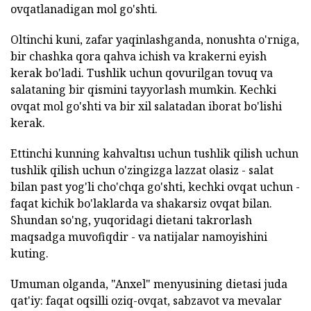
ovqatlanadigan mol go'shti.
Oltinchi kuni, zafar yaqinlashganda, nonushta o'rniga,
bir chashka qora qahva ichish va krakerni eyish
kerak bo'ladi. Tushlik uchun qovurilgan tovuq va
salataning bir qismini tayyorlash mumkin. Kechki
ovqat mol go'shti va bir xil salatadan iborat bo'lishi
kerak.
Ettinchi kunning kahvaltısı uchun tushlik qilish uchun
tushlik qilish uchun o'zingizga lazzat olasiz - salat
bilan past yog'li cho'chqa go'shti, kechki ovqat uchun -
faqat kichik bo'laklarda va shakarsiz ovqat bilan.
Shundan so'ng, yuqoridagi dietani takrorlash
maqsadga muvofiqdir - va natijalar namoyishini
kuting.
Umuman olganda, "Anxel" menyusining dietasi juda
qat'iy: faqat oqsilli oziq-ovqat, sabzavot va mevalar