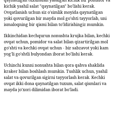
qaynatilgan tuxumdan yasalgan kichik bir pomidor va
kichik yashil salat "qaynatilgan" bo'lishi kerak.
Ovqatlanish uchun siz o'simlik moyida qaynatilgan
yoki qovurilgan bir mayda mol go'shti tayyorlab, uni
ismaloqning bir qismi bilan to'ldirishingiz mumkin.
Ikkinchidan kechqurun nonushta krujka bilan, kechki
ovqat uchun, pomidor va salat bilan qizartirilgan mol
go'shti va kechki ovqat uchun - bir sabzavot yoki kam
yog'li go'shtli bulyondan iborat bo'lishi kerak.
Uchinchi kunni nonushta bilan qora qahva shaklida
kraker bilan boshlash mumkin. Tushlik uchun, yashil
salat va qovurilgan sigirni tayyorlash kerak. Kechki
ovqat ikki dona qaynatilgan tuxum, salat qismlari va
mayda jo'xori dilimidan iborat bo'ladi.