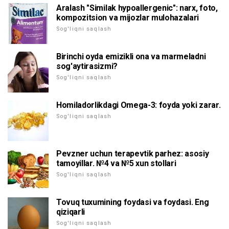
Aralash "Similak hypoallergenic": narx, foto,
kompozitsion va mijozlar mulohazalari
Sog'liqni saqlash
Birinchi oyda emizikli ona va marmeladni
sog'aytirasizmi?
Sog'liqni saqlash
Homiladorlikdagi Omega-3: foyda yoki zarar.
Sog'liqni saqlash
Pevzner uchun terapevtik parhez: asosiy
tamoyillar. №4 va №5 xun stollari
Sog'liqni saqlash
Tovuq tuxumining foydasi va foydasi. Eng
qiziqarli
Sog'liqni saqlash