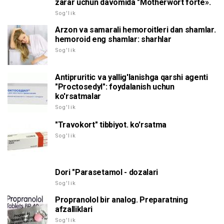
zarar uchun davomida "Motherwort forte».
Sog'lik
Arzon va samarali hemoroitleri dan shamlar.
hemoroid eng shamlar: sharhlar
Sog'lik
Antipruritic va yallig'lanishga qarshi agenti
"Proctosedyl": foydalanish uchun
ko'rsatmalar
Sog'lik
"Travokort" tibbiyot. ko'rsatma
Sog'lik
Dori "Parasetamol - dozalari
Sog'lik
Propranolol bir analog. Preparatning
afzalliklari
Sog'lik