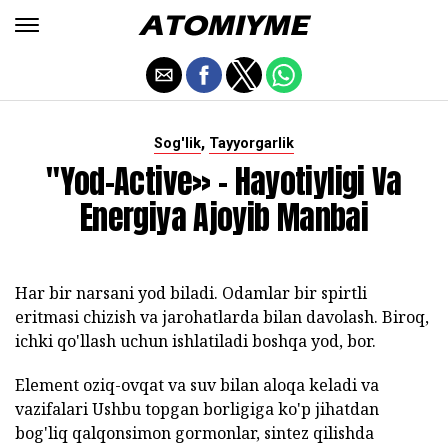
,
Sog'lik
Tayyorgarlik
"Yod-Active» - Hayotiyligi Va
Energiya Ajoyib Manbai
Har bir narsani yod biladi. Odamlar bir spirtli
eritmasi chizish va jarohatlarda bilan davolash. Biroq,
ichki qo'llash uchun ishlatiladi boshqa yod, bor.
Element oziq-ovqat va suv bilan aloqa keladi va
vazifalari Ushbu topgan borligiga ko'p jihatdan
bog'liq qalqonsimon gormonlar, sintez qilishda