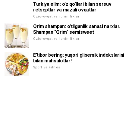
Turkiya elim: o'z qo'llari bilan sersuv
retseptlar va mazali ovqatlar
Oziq-ovqat va ichimliklar
Qrim shampan: o'tilganlik sanasi narxlar.
Shampan "Qrim" semisweet
Oziq-ovqat va ichimliklar
E'tibor bering: yuqori glisemik indekslarini
bilan mahsulotlar!
Sport va Fitnes