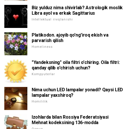
Biz yulduz nima shivirlab? Astrologik moslik
Libra ayol va erkak Sagittarius
Intellektual rivojlanishi
Platikodon. ajoyib qo'ng'iroq ekish va
parvarish qilish
Homeliness
"Yandeksning" oila filtri o'chiring. Oila filtri:
qanday qilib o'chirish uchun?
Kompyuterlar
Nima uchun LED lampalar yonadi? Qaysi LED
lampalar yaxshiroq?
Homililik
Izohlarda bilan Rossiya Federatsiyasi
Mehnat kodeksining 136-modda
Qonun