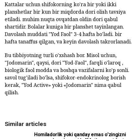
Kattalar uchun shifokorning ko'ra bir yoki ikki
planshetlar bir kun bir miqdorda dori olish tavsiya
etiladi. muhim nuqta ovqatdan oldin dori qabul
shartidir. Bolalar kuniga bir planshet tayinlangan.
Davolash muddati "Yod Faol" 3-4 hafta bo'ladi. bir
hafta tanaffus qilgan, va keyin davolash takrorlanadi.
Bu tibbiyotning turli o'xshash bor. Misol uchun,
"Jodomarin", qaysi, dori "Yod-Faol", farqli o'laroq ,
biologik faol modda va boshqa vazifalarni ko'p sonli.
savol tug'iladi bo'lsa, shifokor-endokrinolog borish
kerak, "Yod Active» yoki «Jodomarin" nima qabul
qilish.
Similar articles
Homiladorlik yoki qanday emas o'zingizni