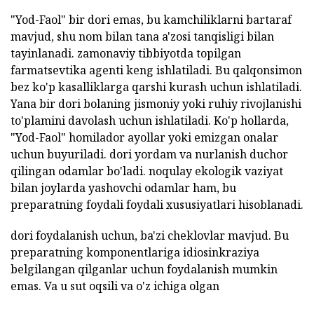
"Yod-Faol" bir dori emas, bu kamchiliklarni bartaraf
mavjud, shu nom bilan tana a'zosi tanqisligi bilan
tayinlanadi. zamonaviy tibbiyotda topilgan
farmatsevtika agenti keng ishlatiladi. Bu qalqonsimon
bez ko'p kasalliklarga qarshi kurash uchun ishlatiladi.
Yana bir dori bolaning jismoniy yoki ruhiy rivojlanishi
to'plamini davolash uchun ishlatiladi. Ko'p hollarda,
"Yod-Faol" homilador ayollar yoki emizgan onalar
uchun buyuriladi. dori yordam va nurlanish duchor
qilingan odamlar bo'ladi. noqulay ekologik vaziyat
bilan joylarda yashovchi odamlar ham, bu
preparatning foydali foydali xususiyatlari hisoblanadi.
dori foydalanish uchun, ba'zi cheklovlar mavjud. Bu
preparatning komponentlariga idiosinkraziya
belgilangan qilganlar uchun foydalanish mumkin
emas. Va u sut oqsili va o'z ichiga olgan