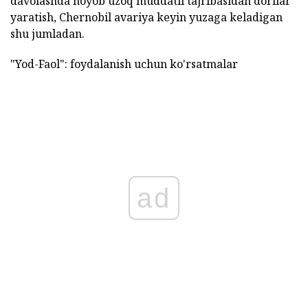
davolashda noyob uzoq muddatli tajribasidan dorilar
yaratish, Chernobil avariya keyin yuzaga keladigan
shu jumladan.
"Yod-Faol": foydalanish uchun ko'rsatmalar
ad