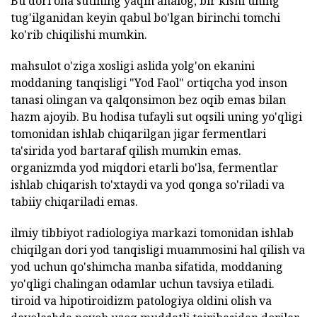
Bu dori ona sutining yaqin analog, bir kishi uning
tug'ilganidan keyin qabul bo'lgan birinchi tomchi
ko'rib chiqilishi mumkin.
mahsulot o'ziga xosligi aslida yolg'on ekanini
moddaning tanqisligi "Yod Faol" ortiqcha yod inson
tanasi olingan va qalqonsimon bez oqib emas bilan
hazm ajoyib. Bu hodisa tufayli sut oqsili uning yo'qligi
tomonidan ishlab chiqarilgan jigar fermentlari
ta'sirida yod bartaraf qilish mumkin emas.
organizmda yod miqdori etarli bo'lsa, fermentlar
ishlab chiqarish to'xtaydi va yod qonga so'riladi va
tabiiy chiqariladi emas.
ilmiy tibbiyot radiologiya markazi tomonidan ishlab
chiqilgan dori yod tanqisligi muammosini hal qilish va
yod uchun qo'shimcha manba sifatida, moddaning
yo'qligi chalingan odamlar uchun tavsiya etiladi.
tiroid va hipotiroidizm patologiya oldini olish va