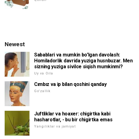
Newest
Sabablari va mumkin bo'lgan davolash:
Homiladorlik davrida yuziga husnbuzar. Men
sizning yuziga sivilce siqish mumkinmi?
Uy va Oila
Cımbız va ip bilan qoshini qanday
Go'zallik
Juftliklar va hoaxer: chigirtka kabi
hasharotlar, - bu bir chigirtka emas
Yangiliklar va jamiyat