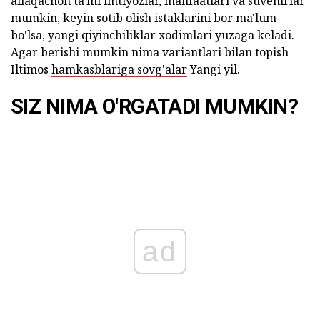
allaqachon ta'mi imtiyozlar, manfaatlari va suvenirlar
mumkin, keyin sotib olish istaklarini bor ma'lum
bo'lsa, yangi qiyinchiliklar xodimlari yuzaga keladi.
Agar berishi mumkin nima variantlari bilan topish
Iltimos
hamkasblariga sovg'alar
Yangi yil.
SIZ NIMA O'RGATADI MUMKIN?
ad