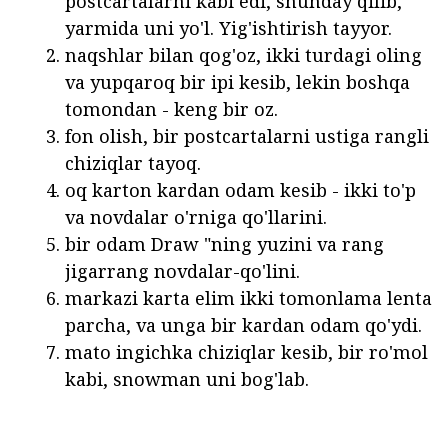
postcartalarni kabi edi, shunday qilib,
yarmida uni yo'l. Yig'ishtirish tayyor.
naqshlar bilan qog'oz, ikki turdagi oling
va yupqaroq bir ipi kesib, lekin boshqa
tomondan - keng bir oz.
fon olish, bir postcartalarni ustiga rangli
chiziqlar tayoq.
oq karton kardan odam kesib - ikki to'p
va novdalar o'rniga qo'llarini.
bir odam Draw "ning yuzini va rang
jigarrang novdalar-qo'lini.
markazi karta elim ikki tomonlama lenta
parcha, va unga bir kardan odam qo'ydi.
mato ingichka chiziqlar kesib, bir ro'mol
kabi, snowman uni bog'lab.