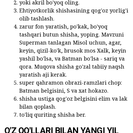
yoki akril bo'yoq oling.
Ehtiyotkorlik shishasining qog'oz yorlig'i
olib tashlash.
zarur fon yaratish, po'kak, bo'yoq
tashqari butun shisha, yoping. Mavzuni
Superman tanlagan Misol uchun, agar,
keyin, qizil-ko'k, brusok mos Xalk, keyin
yashil bo'lsa, va Batman bo'lsa - sariq va
qora. Muqova shisha go'zal tabiiy naqsh
yaratish aji kerak.
super qahramon obrazi-ramzlari chop:
Batman belgisini, S va xat hokazo.
shisha ustiga qog'oz belgisini elim va lak
bilan qoplash.
to'liq quriting shisha ber.
O'Z QO'LLARI BILAN YANGI YIL