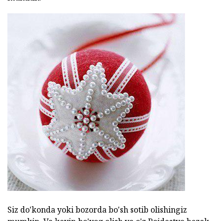
Siz do'konda yoki bozorda bo'sh sotib olishingiz