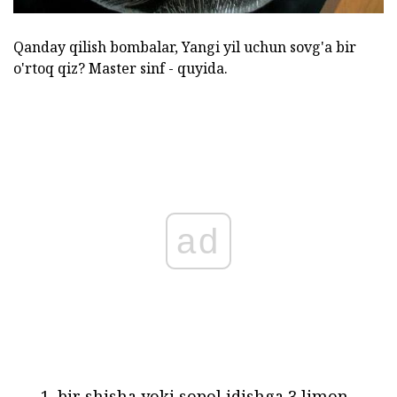
Qanday qilish bombalar, Yangi yil uchun sovg'a bir
o'rtoq qiz? Master sinf - quyida.
ad
bir shisha yoki sopol idishga 3 limon