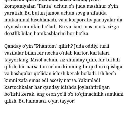
kompaniyalar, "Fanta" uchun o'z juda mashhur o'yin
yaratish. Bu butun jamoa uchun sovg'a sifatida
mukammal hisoblanadi, va u korporativ partiyalar da
o'ynash mumkin bo'ladi. Bu variant mos marta sizga
do'stlik bilan hamkasblarini bor bo'lsa.
Qanday o'yin "Phantom" qilish? Juda oddiy. turli
vazifalar bilan bir necha o'nlab karton kartalari
tayyorlang. Misol uchun, siz shunday qilib, bir tushdi
qilish, bir narsa tan uchun kimningdir qo'lini o'pishga
va boshqalar qo'lidan ichish kerak bo'ladi. ish hech
kimni xafa emas edi asosiy narsa. Yakunladi
kartochkalar har qanday idishda joylashtirilgan
bo'lishi kerak. eng oson yo'li o'z to'qimachilik sumkani
qilish. Bu hammasi. o'yin tayyor!