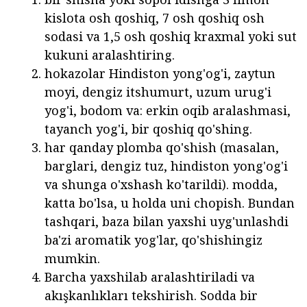
kislota osh qoshiq, 7 osh qoshiq osh
sodasi va 1,5 osh qoshiq kraxmal yoki sut
kukuni aralashtiring.
hokazolar Hindiston yong'og'i, zaytun
moyi, dengiz itshumurt, uzum urug'i
yog'i, bodom va: erkin oqib aralashmasi,
tayanch yog'i, bir qoshiq qo'shing.
har qanday plomba qo'shish (masalan,
barglari, dengiz tuz, hindiston yong'og'i
va shunga o'xshash ko'tarildi). modda,
katta bo'lsa, u holda uni chopish. Bundan
tashqari, baza bilan yaxshi uyg'unlashdi
ba'zi aromatik yog'lar, qo'shishingiz
mumkin.
Barcha yaxshilab aralashtiriladi va
akışkanlıkları tekshirish. Sodda bir