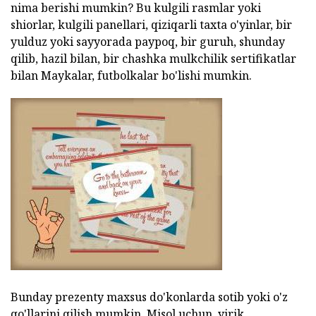
nima berishi mumkin? Bu kulgili rasmlar yoki
shiorlar, kulgili panellari, qiziqarli taxta o'yinlar, bir
yulduz yoki sayyorada paypoq, bir guruh, shunday
qilib, hazil bilan, bir chashka mulkchilik sertifikatlar
bilan Maykalar, futbolkalar bo'lishi mumkin.
Bunday prezenty maxsus do'konlarda sotib yoki o'z
qo'llarini qilish mumkin. Misol uchun, yirik