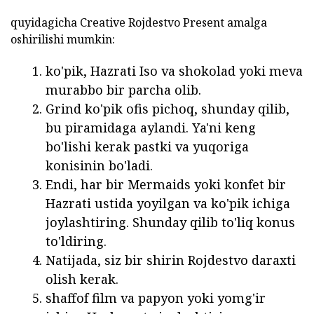
quyidagicha Creative Rojdestvo Present amalga
oshirilishi mumkin:
ko'pik, Hazrati Iso va shokolad yoki meva
murabbo bir parcha olib.
Grind ko'pik ofis pichoq, shunday qilib,
bu piramidaga aylandi. Ya'ni keng
bo'lishi kerak pastki va yuqoriga
konisinin bo'ladi.
Endi, har bir Mermaids yoki konfet bir
Hazrati ustida yoyilgan va ko'pik ichiga
joylashtiring. Shunday qilib to'liq konus
to'ldiring.
Natijada, siz bir shirin Rojdestvo daraxti
olish kerak.
shaffof film va papyon yoki yomg'ir