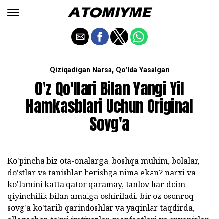
,
Qiziqadigan Narsa
Qo'lda Yasalgan
O'z Qo'llari Bilan Yangi Yil
Hamkasblari Uchun Original
Sovg'a
Ko'pincha biz ota-onalarga, boshqa muhim, bolalar,
do'stlar va tanishlar berishga nima ekan? narxi va
ko'lamini katta qator qaramay, tanlov har doim
qiyinchilik bilan amalga oshiriladi. bir oz osonroq
sovg'a ko'tarib qarindoshlar va yaqinlar taqdirda,