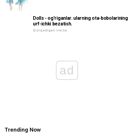
Dolls - og'riganlar. ularning ota-bobolarining
urf-ichki bezatish.
Qiziqadigan narsa
ad
Trending Now