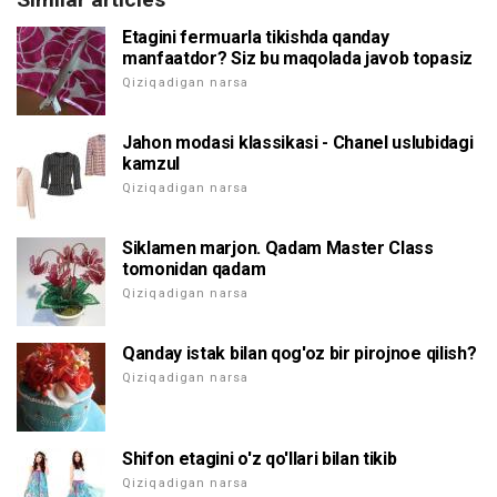
Etagini fermuarla tikishda qanday
manfaatdor? Siz bu maqolada javob topasiz
Qiziqadigan narsa
Jahon modasi klassikasi - Chanel uslubidagi
kamzul
Qiziqadigan narsa
Siklamen marjon. Qadam Master Class
tomonidan qadam
Qiziqadigan narsa
Qanday istak bilan qog'oz bir pirojnoe qilish?
Qiziqadigan narsa
Shifon etagini o'z qo'llari bilan tikib
Qiziqadigan narsa