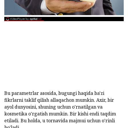
Bu parametrlar asosida, bugungi haqida ba'zi
fikrlarni taklif qilish allaqachon mumkin. Axir, bir
ayol dunyosini, shuning uchun o'rnatilgan va
kosmetika o'rgatish mumkin. Bir kishi endi taqdim
etiladi. Bu holda, u tornavida majmui uchun o'rinli
bo'ladi.