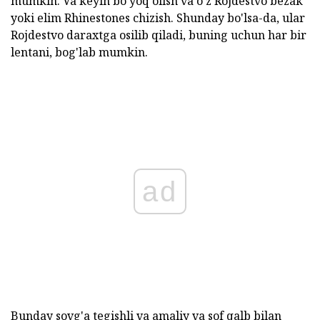
mumkin. Va keyin bo'yoq olish va o'z Rojdestvo bezak
yoki elim Rhinestones chizish. Shunday bo'lsa-da, ular
Rojdestvo daraxtga osilib qiladi, buning uchun har bir
lentani, bog'lab mumkin.
ad
Bunday sovg'a tegishli va amaliy va sof qalb bilan