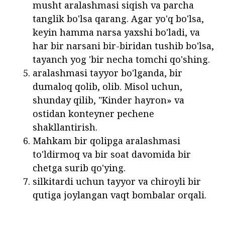
musht aralashmasi siqish va parcha
tanglik bo'lsa qarang. Agar yo'q bo'lsa,
keyin hamma narsa yaxshi bo'ladi, va
har bir narsani bir-biridan tushib bo'lsa,
tayanch yog 'bir necha tomchi qo'shing.
aralashmasi tayyor bo'lganda, bir
dumaloq qolib, olib. Misol uchun,
shunday qilib, "Kinder hayron» va
ostidan konteyner pechene
shakllantirish.
Mahkam bir qolipga aralashmasi
to'ldirmoq va bir soat davomida bir
chetga surib qo'ying.
silkitardi uchun tayyor va chiroyli bir
qutiga joylangan vaqt bombalar orqali.