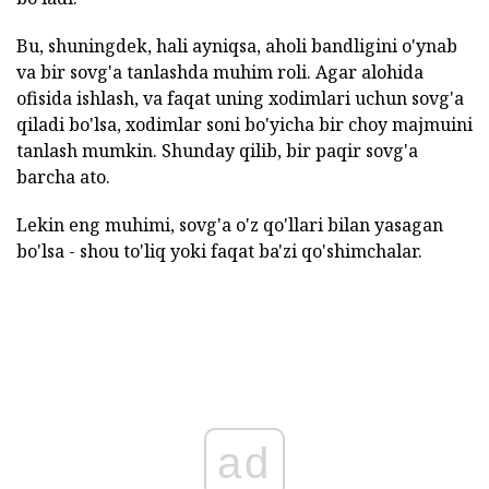
Bu, shuningdek, hali ayniqsa, aholi bandligini o'ynab
va bir sovg'a tanlashda muhim roli. Agar alohida
ofisida ishlash, va faqat uning xodimlari uchun sovg'a
qiladi bo'lsa, xodimlar soni bo'yicha bir choy majmuini
tanlash mumkin. Shunday qilib, bir paqir sovg'a
barcha ato.
Lekin eng muhimi, sovg'a o'z qo'llari bilan yasagan
bo'lsa - shou to'liq yoki faqat ba'zi qo'shimchalar.
ad