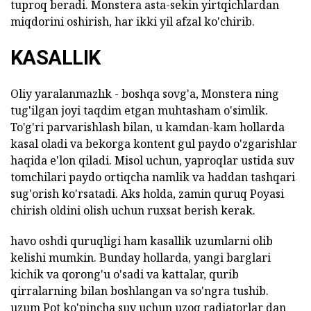
tuproq beradi. Monstera asta-sekin yirtqichlardan
miqdorini oshirish, har ikki yil afzal ko'chirib.
KASALLIK
Oliy yaralanmazlık - boshqa sovg'a, Monstera ning
tug'ilgan joyi taqdim etgan muhtasham o'simlik.
To'g'ri parvarishlash bilan, u kamdan-kam hollarda
kasal oladi va bekorga kontent gul paydo o'zgarishlar
haqida e'lon qiladi. Misol uchun, yaproqlar ustida suv
tomchilari paydo ortiqcha namlik va haddan tashqari
sug'orish ko'rsatadi. Aks holda, zamin quruq Poyasi
chirish oldini olish uchun ruxsat berish kerak.
havo oshdi quruqligi ham kasallik uzumlarni olib
kelishi mumkin. Bunday hollarda, yangi barglari
kichik va qorong'u o'sadi va kattalar, qurib
qirralarning bilan boshlangan va so'ngra tushib.
uzum Pot ko'pincha suv uchun uzoq radiatorlar dan