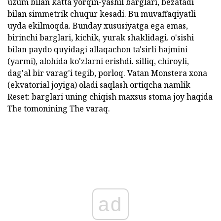
uzum bilan katta yorqin-yashil barglari, bezatadi
bilan simmetrik chuqur kesadi. Bu muvaffaqiyatli
uyda ekilmoqda. Bunday xususiyatga ega emas,
birinchi barglari, kichik, yurak shaklidagi. o'sishi
bilan paydo quyidagi allaqachon ta'sirli hajmini
(yarmi), alohida ko'zlarni erishdi. silliq, chiroyli,
dag'al bir varag'i tegib, porloq. Vatan Monstera xona
(ekvatorial joyiga) oladi saqlash ortiqcha namlik
Reset: barglari uning chiqish maxsus stoma joy haqida
The tomonining The varaq.
ad