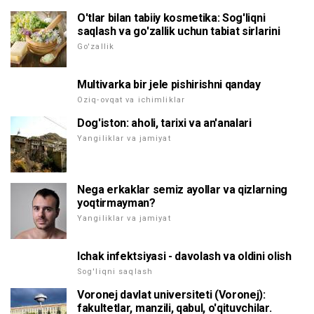
O'tlar bilan tabiiy kosmetika: Sog'liqni
saqlash va go'zallik uchun tabiat sirlarini
Go'zallik
Multivarka bir jele pishirishni qanday
Oziq-ovqat va ichimliklar
Dog'iston: aholi, tarixi va an'analari
Yangiliklar va jamiyat
Nega erkaklar semiz ayollar va qizlarning
yoqtirmayman?
Yangiliklar va jamiyat
Ichak infektsiyasi - davolash va oldini olish
Sog'liqni saqlash
Voronej davlat universiteti (Voronej):
fakultetlar, manzili, qabul, o'qituvchilar.