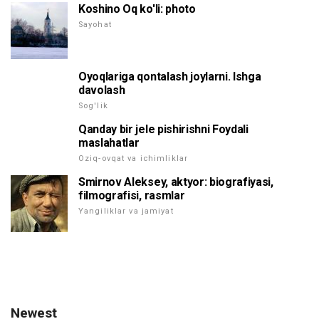
Koshino Oq ko'li: photo
Sayohat
Oyoqlariga qontalash joylarni. Ishga
davolash
Sog'lik
Qanday bir jele pishirishni Foydali
maslahatlar
Oziq-ovqat va ichimliklar
Smirnov Aleksey, aktyor: biografiyasi,
filmografisi, rasmlar
Yangiliklar va jamiyat
Newest