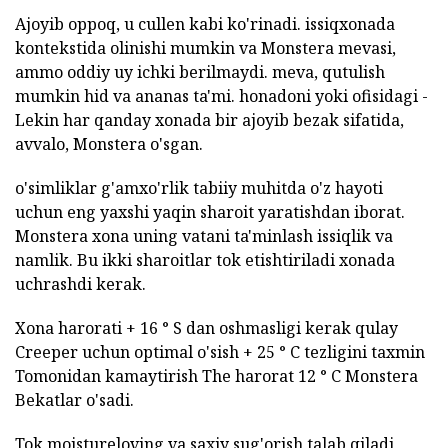
Ajoyib oppoq, u cullen kabi ko'rinadi. issiqxonada
kontekstida olinishi mumkin va Monstera mevasi,
ammo oddiy uy ichki berilmaydi. meva, qutulish
mumkin hid va ananas ta'mi. honadoni yoki ofisidagi -
Lekin har qanday xonada bir ajoyib bezak sifatida,
avvalo, Monstera o'sgan.
o'simliklar g'amxo'rlik tabiiy muhitda o'z hayoti
uchun eng yaxshi yaqin sharoit yaratishdan iborat.
Monstera xona uning vatani ta'minlash issiqlik va
namlik. Bu ikki sharoitlar tok etishtiriladi xonada
uchrashdi kerak.
Xona harorati + 16 ° S dan oshmasligi kerak qulay
Creeper uchun optimal o'sish + 25 ° C tezligini taxmin
Tomonidan kamaytirish The harorat 12 ° C Monstera
Bekatlar o'sadi.
Tok moistureloving va saxiy sug'orish talab qiladi,