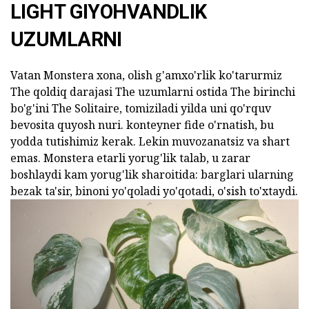
LIGHT GIYOHVANDLIK
UZUMLARNI
Vatan Monstera xona, olish g'amxo'rlik ko'tarurmiz
The qoldiq darajasi The uzumlarni ostida The birinchi
bo'g'ini The Solitaire, tomiziladi yilda uni qo'rquv
bevosita quyosh nuri. konteyner fide o'rnatish, bu
yodda tutishimiz kerak. Lekin muvozanatsiz va shart
emas. Monstera etarli yorug'lik talab, u zarar
boshlaydi kam yorug'lik sharoitida: barglari ularning
bezak ta'sir, binoni yo'qoladi yo'qotadi, o'sish to'xtaydi.