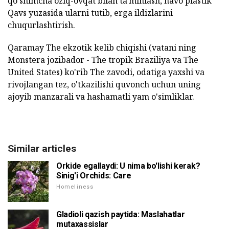
qo'shimcha oziq-ovqat bilan ta'minlash, havo plastik
Qavs yuzasida ularni tutib, erga ildizlarini
chuqurlashtirish.
Qaramay The ekzotik kelib chiqishi (vatani ning
Monstera jozibador - The tropik Braziliya va The
United States) ko'rib The zavodi, odatiga yaxshi va
rivojlangan tez, o'tkazilishi quvonch uchun uning
ajoyib manzarali va hashamatli yam o'simliklar.
Similar articles
Orkide egallaydi: U nima bo'lishi kerak?
Sinig'i Orchids: Care
Homeliness
Gladioli qazish paytida: Maslahatlar
mutaxassislar