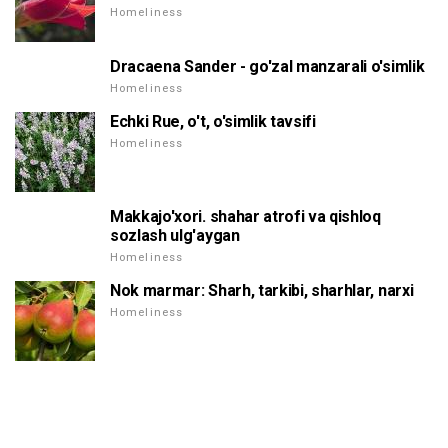
Homeliness
Dracaena Sander - go'zal manzarali o'simlik
Homeliness
Echki Rue, o't, o'simlik tavsifi
Homeliness
Makkajo'xori. shahar atrofi va qishloq
sozlash ulg'aygan
Homeliness
Nok marmar: Sharh, tarkibi, sharhlar, narxi
Homeliness