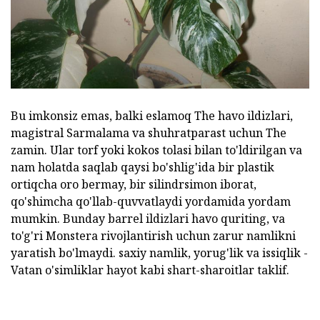
Bu imkonsiz emas, balki eslamoq The havo ildizlari,
magistral Sarmalama va shuhratparast uchun The
zamin. Ular torf yoki kokos tolasi bilan to'ldirilgan va
nam holatda saqlab qaysi bo'shlig'ida bir plastik
ortiqcha oro bermay, bir silindrsimon iborat,
qo'shimcha qo'llab-quvvatlaydi yordamida yordam
mumkin. Bunday barrel ildizlari havo quriting, va
to'g'ri Monstera rivojlantirish uchun zarur namlikni
yaratish bo'lmaydi. saxiy namlik, yorug'lik va issiqlik -
Vatan o'simliklar hayot kabi shart-sharoitlar taklif.