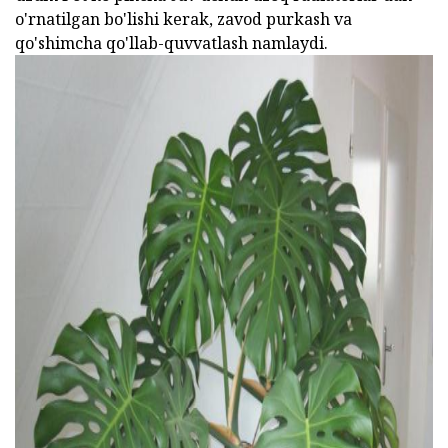
o'rnatilgan bo'lishi kerak, zavod purkash va
qo'shimcha qo'llab-quvvatlash namlaydi.