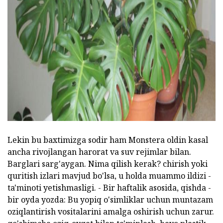
ad
Lekin bu baxtimizga sodir ham Monstera oldin kasal
ancha rivojlangan harorat va suv rejimlar bilan.
Barglari sarg'aygan. Nima qilish kerak? chirish yoki
quritish izlari mavjud bo'lsa, u holda muammo ildizi -
ta'minoti yetishmasligi. - Bir haftalik asosida, qishda -
bir oyda yozda: Bu yopiq o'simliklar uchun muntazam
oziqlantirish vositalarini amalga oshirish uchun zarur.