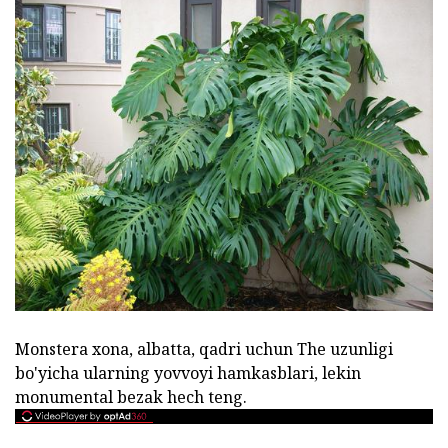
Monstera xona, albatta, qadri uchun The uzunligi
bo'yicha ularning yovvoyi hamkasblari, lekin
monumental bezak hech teng.