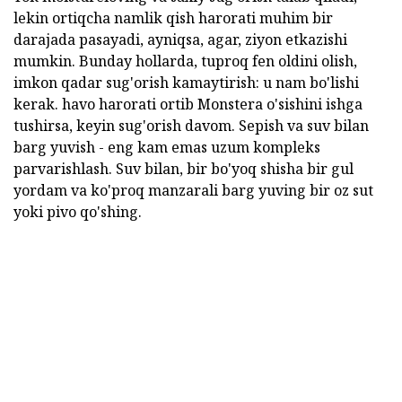
lekin ortiqcha namlik qish harorati muhim bir
darajada pasayadi, ayniqsa, agar, ziyon etkazishi
mumkin. Bunday hollarda, tuproq fen oldini olish,
imkon qadar sug'orish kamaytirish: u nam bo'lishi
kerak. havo harorati ortib Monstera o'sishini ishga
tushirsa, keyin sug'orish davom. Sepish va suv bilan
barg yuvish - eng kam emas uzum kompleks
parvarishlash. Suv bilan, bir bo'yoq shisha bir gul
yordam va ko'proq manzarali barg yuving bir oz sut
yoki pivo qo'shing.