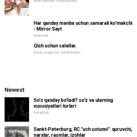
Intellektual rivojlanishi
Har qanday manba uchun samarali ko'makchi
- Mirror Sayt
Internet
Qish uchun salatlar.
Oziq-ovqat va ichimliklar
Newest
So'z qanday bo'ladi? so'z va ularning
xususiyatlari turlari
Yaratish
Sankt-Peterburg, RC "uch ustunni". quruvchi,
narxlar, rasmlar, izohlar