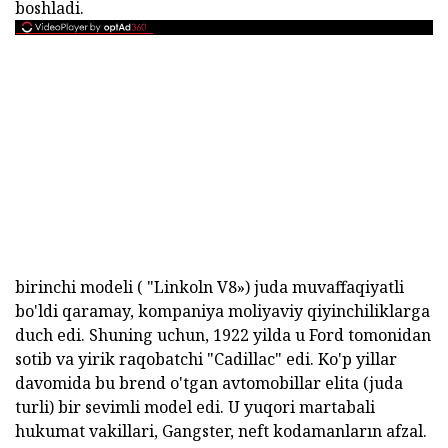
boshladi.
birinchi modeli ( "Linkoln V8») juda muvaffaqiyatli
bo'ldi qaramay, kompaniya moliyaviy qiyinchiliklarga
duch edi. Shuning uchun, 1922 yilda u Ford tomonidan
sotib va yirik raqobatchi "Cadillac" edi. Ko'p yillar
davomida bu brend o'tgan avtomobillar elita (juda
turli) bir sevimli model edi. U yuqori martabali
hukumat vakillari, Gangster, neft kodamanların afzal.