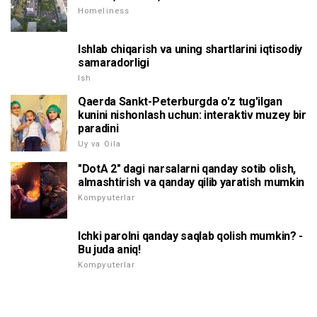
Homeliness
Ishlab chiqarish va uning shartlarini iqtisodiy
samaradorligi
Ish
Qaerda Sankt-Peterburgda o'z tug'ilgan
kunini nishonlash uchun: interaktiv muzey bir
paradini
Uy va Oila
"DotA 2" dagi narsalarni qanday sotib olish,
almashtirish va qanday qilib yaratish mumkin
Kompyuterlar
Ichki parolni qanday saqlab qolish mumkin? -
Bu juda aniq!
Kompyuterlar