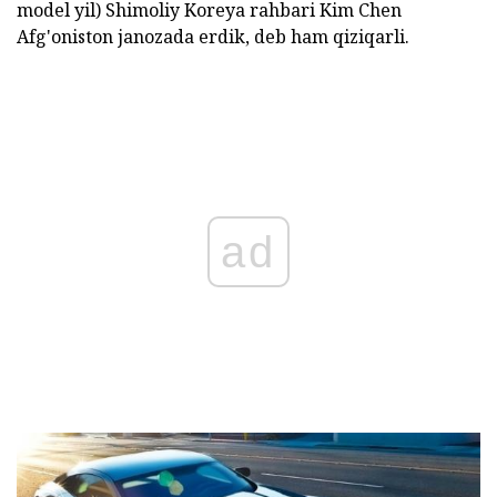
model yil) Shimoliy Koreya rahbari Kim Chen
Afg'oniston janozada erdik, deb ham qiziqarli.
ad