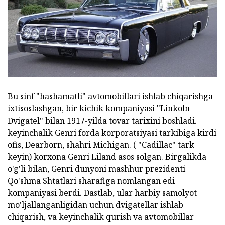
Bu sinf "hashamatli" avtomobillari ishlab chiqarishga
ixtisoslashgan, bir kichik kompaniyasi "Linkoln
Dvigatel" bilan 1917-yilda tovar tarixini boshladi.
keyinchalik Genri forda korporatsiyasi tarkibiga kirdi
ofis, Dearborn, shahri
Michigan.
( "Cadillac" tark
keyin) korxona Genri Liland asos solgan. Birgalikda
o'g'li bilan, Genri dunyoni mashhur prezidenti
Qo'shma Shtatlari sharafiga nomlangan edi
kompaniyasi berdi. Dastlab, ular harbiy samolyot
mo'ljallanganligidan uchun dvigatellar ishlab
chiqarish, va keyinchalik qurish va avtomobillar