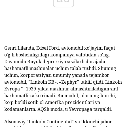
Genri Lilanda, Edsel Ford, avtomobil xo'jayini faqat
o'g'li boshchiligidagi kompaniya vafotidan so'ng.
Davomida Buyuk depressiya sezilarli darajada
hashamatli mashinalar uchun talab tushdi. Shuning
uchun, korporatsiyasi umumiy yanada tejamkor
avtomobil, "Linkoln KB», «Zephyr" taklif qildi. Linkoln
Evropa "- 1939-yilda mashhur almashtiriladigan sinf"
hashamatli »« ko'rinadi. Bu model, ularning burchi,
ko'p bo'ldi sotib ol Amerika prezidentlari va
kodamanların. AQSh moda, u Yevropaga tarqaldi.
Afsonaviy "Linkoln Continental" va Ikkinchi jahon