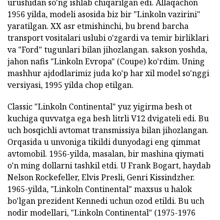
urushidan so'ng ishlab chiqarilgan edi. Allaqachon
1956 yilda, modeli asosida biz bir "Linkoln vazirini"
yaratilgan. XX asr etmishinchi, bu brend barcha
transport vositalari uslubi o'zgardi va temir birliklari
va "Ford" tugunlari bilan jihozlangan. sakson yoshda,
jahon nafis "Linkoln Evropa" (Coupe) ko'rdim. Uning
mashhur ajdodlarimiz juda ko'p har xil model so'nggi
versiyasi, 1995 yilda chop etilgan.
Classic "Linkoln Continental" yuz yigirma besh ot
kuchiga quvvatga ega besh litrli V12 dvigateli edi. Bu
uch bosqichli avtomat transmissiya bilan jihozlangan.
Orqasida u unvoniga tikildi dunyodagi eng qimmat
avtomobil. 1956-yilda, masalan, bir mashina qiymati
o'n ming dollarni tashkil etdi. U Frank Bogart, haydab
Nelson Rockefeller, Elvis Presli, Genri Kissindzher.
1965-yilda, "Linkoln Continental" maxsus u halok
bo'lgan prezident Kennedi uchun ozod etildi. Bu uch
nodir modellari, "Linkoln Continental" (1975-1976