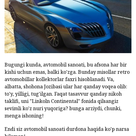
Bugungi kunda, avtomobil sanoati, bu afsona har bir
kishi uchun emas, balki ko'zga. Bunday misollar retro
avtomobillar kollektorlar faxri hisoblanadi. Va,
albatta, shohona Jozibasi ular har qanday voqea olib:
to'y, yilligi, tug'ilgan. Faqat tasavvur qanday nikoh
taklifi, uni "Linkoln Continental" fonida qilsangiz
sevimli ko'z nuri yuqoriga? bunga arziydi, chunki,
menga ishoning!
Endi siz avtomobil sanoati durdona haqida ko'p narsa