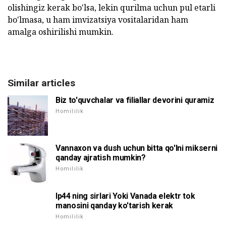
olishingiz kerak bo'lsa, lekin qurilma uchun pul etarli
bo'lmasa, u ham imvizatsiya vositalaridan ham
amalga oshirilishi mumkin.
Similar articles
Biz to'quvchalar va filiallar devorini quramiz
Homililik
Vannaxon va dush uchun bitta qo'lni mikserni
qanday ajratish mumkin?
Homililik
Ip44 ning sirlari Yoki Vanada elektr tok
manosini qanday ko'tarish kerak
Homililik