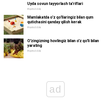
Uyda sovun tayyorlash ta'riflari
Homililik
Mamlakatda o'z qo'llaringiz bilan qum
qutichasini qanday qilish kerak
Homililik
O'zingizning hovlingiz bilan o'z qo'li bilan
yarating
Homililik
ad