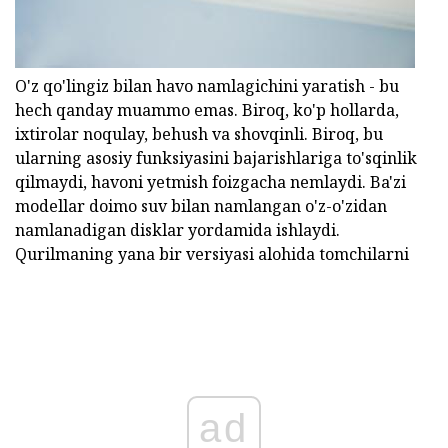
O'z qo'lingiz bilan havo namlagichini yaratish - bu
hech qanday muammo emas. Biroq, ko'p hollarda,
ixtirolar noqulay, behush va shovqinli. Biroq, bu
ularning asosiy funksiyasini bajarishlariga to'sqinlik
qilmaydi, havoni yetmish foizgacha nemlaydi. Ba'zi
modellar doimo suv bilan namlangan o'z-o'zidan
namlanadigan disklar yordamida ishlaydi.
Qurilmaning yana bir versiyasi alohida tomchilarni
ad