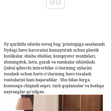
ad
Uy qurilishi odatda sovuq bug 'printsipiga asoslanadi.
Uydagi havo haroratini kamaytirish uchun plastik
butilkalar, shisha idishlar, kompyuter muxlislari,
shuningdek, latta, gazak va sumkalar ishlatiladi.
Qabul qiluvchi ixtirochilar o'zlarining uylarini
tozalash uchun hatto o'zlarining havo tozalash
vositalarini ham bajaradilar . Shu bilan birga,
kosmosga chiqindi sepet, turli qoplamalar va boshqa
nayranglar qo'yilgan.