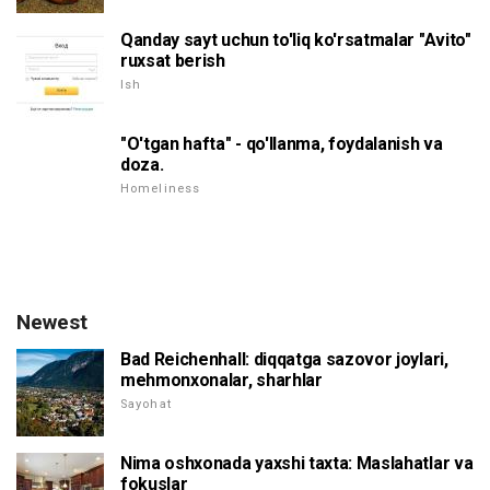
Qanday sayt uchun to'liq ko'rsatmalar "Avito"
ruxsat berish
Ish
"O'tgan hafta" - qo'llanma, foydalanish va
doza.
Homeliness
Newest
Bad Reichenhall: diqqatga sazovor joylari,
mehmonxonalar, sharhlar
Sayohat
Nima oshxonada yaxshi taxta: Maslahatlar va
fokuslar