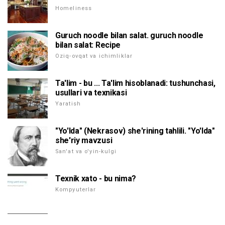
Homeliness
Guruch noodle bilan salat. guruch noodle
bilan salat: Recipe
Oziq-ovqat va ichimliklar
Ta'lim - bu ... Ta'lim hisoblanadi: tushunchasi,
usullari va texnikasi
Yaratish
"Yo'lda" (Nekrasov) she'rining tahlili. "Yo'lda"
she'riy mavzusi
San'at va o'yin-kulgi
Texnik xato - bu nima?
Kompyuterlar