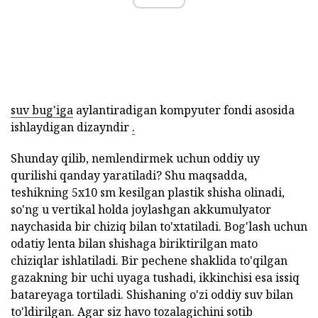
suv bug'iga
aylantiradigan kompyuter fondi asosida
ishlaydigan dizayndir
.
Shunday qilib, nemlendirmek uchun oddiy uy
qurilishi qanday yaratiladi? Shu maqsadda,
teshikning 5x10 sm kesilgan plastik shisha olinadi,
so'ng u vertikal holda joylashgan akkumulyator
naychasida bir chiziq bilan to'xtatiladi. Bog'lash uchun
odatiy lenta bilan shishaga biriktirilgan mato
chiziqlar ishlatiladi. Bir pechene shaklida to'qilgan
gazakning bir uchi uyaga tushadi, ikkinchisi esa issiq
batareyaga tortiladi. Shishaning o'zi oddiy suv bilan
to'ldirilgan. Agar siz havo tozalagichini sotib