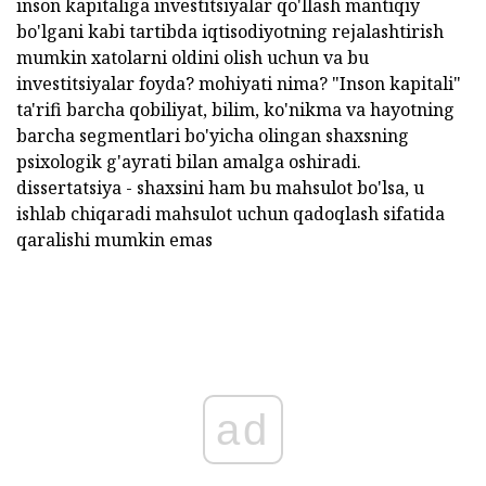
inson kapitaliga investitsiyalar qo'llash mantiqiy
bo'lgani kabi tartibda iqtisodiyotning rejalashtirish
mumkin xatolarni oldini olish uchun va bu
investitsiyalar foyda? mohiyati nima? "Inson kapitali"
ta'rifi barcha qobiliyat, bilim, ko'nikma va hayotning
barcha segmentlari bo'yicha olingan shaxsning
psixologik g'ayrati bilan amalga oshiradi.
dissertatsiya - shaxsini ham bu mahsulot bo'lsa, u
ishlab chiqaradi mahsulot uchun qadoqlash sifatida
qaralishi mumkin emas
ad