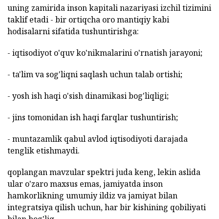
uning zamirida inson kapitali nazariyasi izchil tizimini
taklif etadi - bir ortiqcha oro mantiqiy kabi
hodisalarni sifatida tushuntirishga:
- iqtisodiyot o'quv ko'nikmalarini o'rnatish jarayoni;
- ta'lim va sog'liqni saqlash uchun talab ortishi;
- yosh ish haqi o'sish dinamikasi bog'liqligi;
- jins tomonidan ish haqi farqlar tushuntirish;
- muntazamlik qabul avlod iqtisodiyoti darajada
tenglik etishmaydi.
qoplangan mavzular spektri juda keng, lekin aslida
ular o'zaro maxsus emas, jamiyatda inson
hamkorlikning umumiy ildiz va jamiyat bilan
integratsiya qilish uchun, har bir kishining qobiliyati