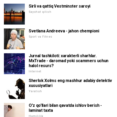
Sirli va qattiq Vestminster saroyi
Sayohat qilish
Svetlana Andreeva - jahon chempioni
Sport va Fitnes
Jurnal tashkiloti: xarakterli sharhlar.
MxTrade - daromad yoki scammers uchun
halol resurs?
Internet
Sherlok Xolms eng mashhur adabiy detektiv
xususiyatlari
Yaratish
O'z qo'llari bilan qavatda ishlov berish -
laminat taxta
Homililik