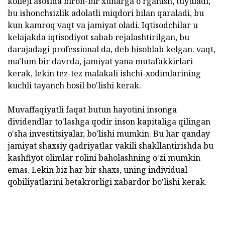
kolleji asosida biron-bir xunarga o'rganish, tuyuladi,
bu ishonchsizlik adolatli miqdori bilan qaraladi, bu
kun kamroq vaqt va jamiyat oladi. Iqtisodchilar u
kelajakda iqtisodiyot sabab rejalashtirilgan, bu
darajadagi professional da, deb hisoblab kelgan. vaqt,
ma'lum bir davrda, jamiyat yana mutafakkirlari
kerak, lekin tez-tez malakali ishchi-xodimlarining
kuchli tayanch hosil bo'lishi kerak.
Muvaffaqiyatli faqat butun hayotini insonga
dividendlar to'lashga qodir inson kapitaliga qilingan
o'sha investitsiyalar, bo'lishi mumkin. Bu har qanday
jamiyat shaxsiy qadriyatlar vakili shakllantirishda bu
kashfiyot olimlar rolini baholashning o'zi mumkin
emas. Lekin biz har bir shaxs, uning individual
qobiliyatlarini betakrorligi xabardor bo'lishi kerak.