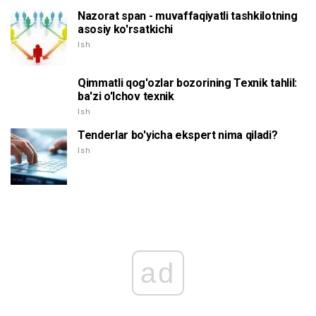
Nazorat span - muvaffaqiyatli tashkilotning
asosiy ko'rsatkichi
Ish
Qimmatli qog'ozlar bozorining Texnik tahlil:
ba'zi o'lchov texnik
Ish
Tenderlar bo'yicha ekspert nima qiladi?
Ish
ad