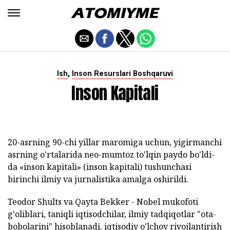
,
Ish
Inson Resurslari Boshqaruvi
Inson Kapitali
20-asrning 90-chi yillar maromiga uchun, yigirmanchi
asrning o'rtalarida neo-mumtoz to'lqin paydo bo'ldi-
da «inson kapitali» (inson kapitali) tushunchasi
birinchi ilmiy va jurnalistika amalga oshirildi.
Teodor Shults va Qayta Bekker - Nobel mukofoti
g'oliblari, taniqli iqtisodchilar, ilmiy tadqiqotlar "ota-
bobolarini" hisoblanadi. iqtisodiy o'lchov rivojlantirish