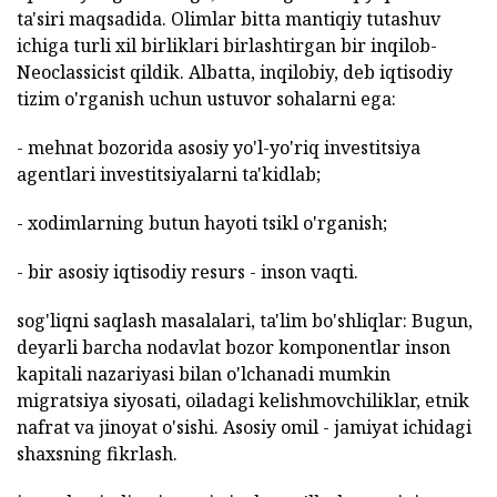
ta'siri maqsadida. Olimlar bitta mantiqiy tutashuv
ichiga turli xil birliklari birlashtirgan bir inqilob-
Neoclassicist qildik. Albatta, inqilobiy, deb iqtisodiy
tizim o'rganish uchun ustuvor sohalarni ega:
- mehnat bozorida asosiy yo'l-yo'riq investitsiya
agentlari investitsiyalarni ta'kidlab;
- xodimlarning butun hayoti tsikl o'rganish;
- bir asosiy iqtisodiy resurs - inson vaqti.
sog'liqni saqlash masalalari, ta'lim bo'shliqlar: Bugun,
deyarli barcha nodavlat bozor komponentlar inson
kapitali nazariyasi bilan o'lchanadi mumkin
migratsiya siyosati, oiladagi kelishmovchiliklar, etnik
nafrat va jinoyat o'sishi. Asosiy omil - jamiyat ichidagi
shaxsning fikrlash.