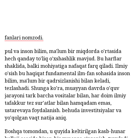
fanlari nomzodi.
pul va inson bilim, ma'lum bir miqdorda o'rtasida
hech qanday to'liq o'xshashlik mavjud. Bu harflar
shaklida, balki mohiyatiga nafaqat farq qiladi. Ilmiy
o'sish bu haqiqat fundamental ilm-fan sohasida inson
bilim, ma'lum bir qadrsizlanishi bilan keladi,
tezlashadi. Shunga ko'ra, muayyan davrda o'quv
jarayoni tark barcha vositalar bilan, har doim ilmiy
tafakkur tez sur'atlar bilan hamqadam emas,
ustarevaya foydalanish. behuda investitsiyalar va
yo'qolgan vaqt natija aniq.
Boshqa tomondan, u quyida keltirilgan kasb-hunar