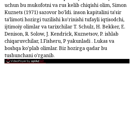
uchun bu mukofotni va rus kelib chiqishi olim, Simon
Kuznets (1971) sazovor bo'ldi. inson kapitalini ta'sir
ta'limoti hozirgi tuzilishi ko'rinishi tufayli iqtisodchi,
ijtimoiy olimlar va tarixchilar T. Schulz, H. Bekker, E.
Denison, R. Solow, J. Kendrick, Kuznetsov, P. ishlab
chiqaruvchilar, I.Fisheru, P yakunladi . Lukas va
boshqa ko'plab olimlar. Biz hozirga qadar bu
tushunchani o'rganib.