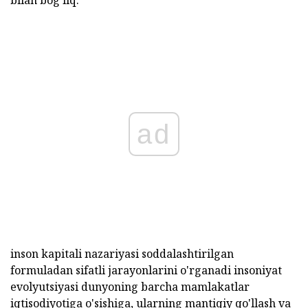
bilan bog'liq.
ad
inson kapitali nazariyasi soddalashtirilgan
formuladan sifatli jarayonlarini o'rganadi insoniyat
evolyutsiyasi dunyoning barcha mamlakatlar
iqtisodiyotiga o'sishiga, ularning mantiqiy qo'llash va