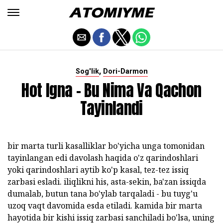
,
Sog'lik
Dori-Darmon
Hot Igna - Bu Nima Va Qachon
Tayinlandi
bir marta turli kasalliklar bo'yicha unga tomonidan
tayinlangan edi davolash haqida o'z qarindoshlari
yoki qarindoshlari aytib ko'p kasal, tez-tez issiq
zarbasi esladi. iliqlikni his, asta-sekin, ba'zan issiqda
dumalab, butun tana bo'ylab tarqaladi - bu tuyg'u
uzoq vaqt davomida esda etiladi. kamida bir marta
hayotida bir kishi issiq zarbasi sanchiladi bo'lsa, uning