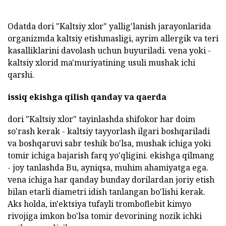
Odatda dori "Kaltsiy xlor" yallig'lanish jarayonlarida
organizmda kaltsiy etishmasligi, ayrim allergik va teri
kasalliklarini davolash uchun buyuriladi. vena yoki -
kaltsiy xlorid ma'muriyatining usuli mushak ichi
qarshi.
issiq ekishga qilish qanday va qaerda
dori "Kaltsiy xlor" tayinlashda shifokor har doim
so'rash kerak - kaltsiy tayyorlash ilgari boshqariladi
va boshqaruvi sabr teshik bo'lsa, mushak ichiga yoki
tomir ichiga bajarish farq yo'qligini. ekishga qilmang
- joy tanlashda Bu, ayniqsa, muhim ahamiyatga ega.
vena ichiga har qanday bunday dorilardan joriy etish
bilan etarli diametri idish tanlangan bo'lishi kerak.
Aks holda, in'ektsiya tufayli tromboflebit kimyo
rivojiga imkon bo'lsa tomir devorining nozik ichki