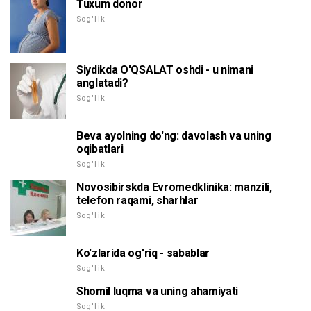
Tuxum donor
Sog'lik
Siydikda O'QSALAT oshdi - u nimani
anglatadi?
Sog'lik
Beva ayolning do'ng: davolash va uning
oqibatlari
Sog'lik
Novosibirskda Evromedklinika: manzili,
telefon raqami, sharhlar
Sog'lik
Ko'zlarida og'riq - sabablar
Sog'lik
Shomil luqma va uning ahamiyati
Sog'lik