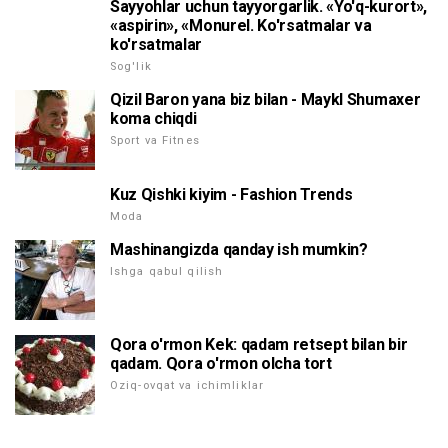
Sayyohlar uchun tayyorgarlik. «Yo'q-kurort»,
«aspirin», «Monurel. Ko'rsatmalar va
ko'rsatmalar
Sog'lik
Qizil Baron yana biz bilan - Maykl Shumaxer
koma chiqdi
Sport va Fitnes
Kuz Qishki kiyim - Fashion Trends
Moda
Mashinangizda qanday ish mumkin?
Ishga qabul qilish
Qora o'rmon Kek: qadam retsept bilan bir
qadam. Qora o'rmon olcha tort
Oziq-ovqat va ichimliklar