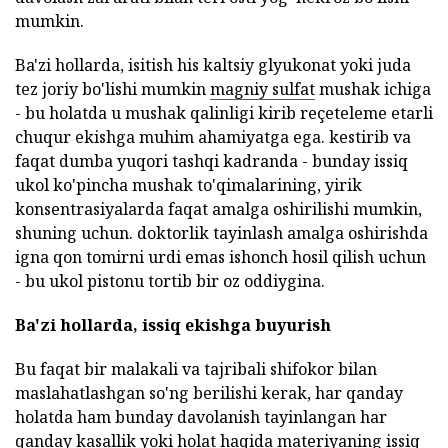
mumkin.
Ba'zi hollarda, isitish his kaltsiy glyukonat yoki juda
tez joriy bo'lishi mumkin
magniy sulfat
mushak ichiga
- bu holatda u mushak qalinligi kirib reçeteleme etarli
chuqur ekishga muhim ahamiyatga ega. kestirib va
faqat dumba yuqori tashqi kadranda - bunday issiq
ukol ko'pincha mushak to'qimalarining, yirik
konsentrasiyalarda faqat amalga oshirilishi mumkin,
shuning uchun. doktorlik tayinlash amalga oshirishda
igna qon tomirni urdi emas ishonch hosil qilish uchun
- bu ukol pistonu tortib bir oz oddiygina.
Ba'zi hollarda, issiq ekishga buyurish
Bu faqat bir malakali va tajribali shifokor bilan
maslahatlashgan so'ng berilishi kerak, har qanday
holatda ham bunday davolanish tayinlangan har
qanday kasallik yoki holat haqida materiyaning issiq