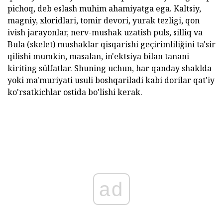
pichoq, deb eslash muhim ahamiyatga ega. Kaltsiy,
magniy, xloridlari, tomir devori, yurak tezligi, qon
ivish jarayonlar, nerv-mushak uzatish puls, silliq va
Bula (skelet) mushaklar qisqarishi geçirimliliğini ta'sir
qilishi mumkin, masalan, in'ektsiya bilan tanani
kiriting sülfatlar. Shuning uchun, har qanday shaklda
yoki ma'muriyati usuli boshqariladi kabi dorilar qat'iy
ko'rsatkichlar ostida bo'lishi kerak.
ad