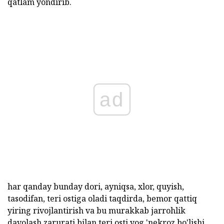
qatlam yondirib.
ad
har qanday bunday dori, ayniqsa, xlor, quyish,
tasodifan, teri ostiga oladi taqdirda, bemor qattiq
yiring rivojlantirish va bu murakkab jarrohlik
davolash zarurati bilan teri osti yog 'nekroz bo'lishi