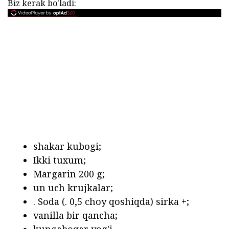
Biz kerak bo'ladi:
shakar kubogi;
Ikki tuxum;
Margarin 200 g;
un uch krujkalar;
. Soda (. 0,5 choy qoshiqda) sirka +;
vanilla bir qancha;
kungaboqar yog'i.