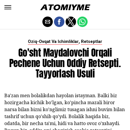
,
Oziq-Ovqat Va Ichimliklar
Retseptlar
Go'sht Maydalovchi Orqali
Pechene Uchun Oddiy Retsepti.
Tayyorlash Usuli
Ba'zan men bolalikdan hayolan istayman. Balki biz
hozirgacha kichik bo'lgan, ko'pincha mazali biror
narsa bilan bizni ko'nglimiz tusagan ishni buvim bilan
tashrif uchun qo'shib qo'ydi. Bolalik haqida biz,
odatda, bir necha ta'mi, hidi va hatto ovoz o'xshaydi.