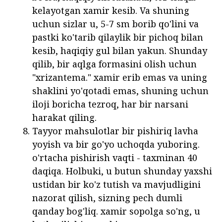
kelayotgan xamir kesib. Va shuning
uchun sizlar u, 5-7 sm borib qo'lini va
pastki ko'tarib qilaylik bir pichoq bilan
kesib, haqiqiy gul bilan yakun. Shunday
qilib, bir aqlga formasini olish uchun
"xrizantema." xamir erib emas va uning
shaklini yo'qotadi emas, shuning uchun
iloji boricha tezroq, har bir narsani
harakat qiling.
Tayyor mahsulotlar bir pishiriq lavha
yoyish va bir go'yo uchoqda yuboring.
o'rtacha pishirish vaqti - taxminan 40
daqiqa. Holbuki, u butun shunday yaxshi
ustidan bir ko'z tutish va mavjudligini
nazorat qilish, sizning pech dumli
qanday bog'liq. xamir sopolga so'ng, u