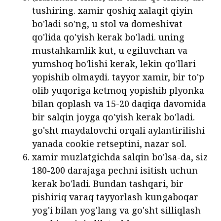
tushiring. xamir qoshiq xalaqit qiyin
bo'ladi so'ng, u stol va domeshivat
qo'lida qo'yish kerak bo'ladi. uning
mustahkamlik kut, u egiluvchan va
yumshoq bo'lishi kerak, lekin qo'llari
yopishib olmaydi. tayyor xamir, bir to'p
olib yuqoriga ketmoq yopishib plyonka
bilan qoplash va 15-20 daqiqa davomida
bir salqin joyga qo'yish kerak bo'ladi.
go'sht maydalovchi orqali aylantirilishi
yanada cookie retseptini, nazar sol.
xamir muzlatgichda salqin bo'lsa-da, siz
180-200 darajaga pechni isitish uchun
kerak bo'ladi. Bundan tashqari, bir
pishiriq varaq tayyorlash kungaboqar
yog'i bilan yog'lang va go'sht silliqlash