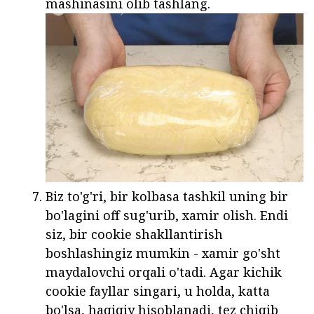
mashinasini olib tashlang.
Biz to'g'ri, bir kolbasa tashkil uning bir
bo'lagini off sug'urib, xamir olish. Endi
siz, bir cookie shakllantirish
boshlashingiz mumkin - xamir go'sht
maydalovchi orqali o'tadi. Agar kichik
cookie fayllar singari, u holda, katta
bo'lsa, haqiqiy hisoblanadi, tez chiqib