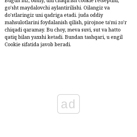
Bugun biz, oddiy, uni chaqirish cookie retseptini,
go'sht maydalovchi aylantirilishi. Oilangiz va
do'stlaringiz uni qadriga etadi. juda oddiy
mahsulotlarini foydalanish qilish, pirojnoe ta'mi zo'r
chiqadi qaramay. Bu choy, meva suvi, sut va hatto
qatiq bilan yaxshi ketadi. Bundan tashqari, u engil
Cookie sifatida javob beradi.
ad