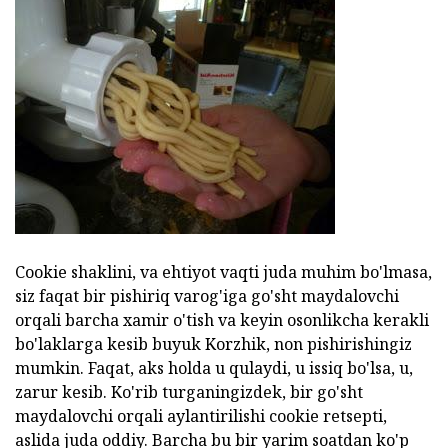
Cookie shaklini, va ehtiyot vaqti juda muhim bo'lmasa,
siz faqat bir pishiriq varog'iga go'sht maydalovchi
orqali barcha xamir o'tish va keyin osonlikcha kerakli
bo'laklarga kesib buyuk Korzhik, non pishirishingiz
mumkin. Faqat, aks holda u qulaydi, u issiq bo'lsa, u,
zarur kesib. Ko'rib turganingizdek, bir go'sht
maydalovchi orqali aylantirilishi cookie retsepti,
aslida juda oddiy. Barcha bu bir yarim soatdan ko'p