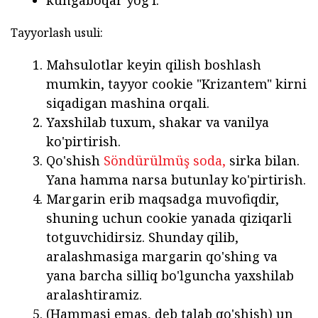
Tayyorlash usuli:
Mahsulotlar keyin qilish boshlash
mumkin, tayyor cookie "Krizantem" kirni
siqadigan mashina orqali.
Yaxshilab tuxum, shakar va vanilya
ko'pirtirish.
Qo'shish
Söndürülmüş soda,
sirka bilan.
Yana hamma narsa butunlay ko'pirtirish.
Margarin erib maqsadga muvofiqdir,
shuning uchun cookie yanada qiziqarli
totguvchidirsiz. Shunday qilib,
aralashmasiga margarin qo'shing va
yana barcha silliq bo'lguncha yaxshilab
aralashtiramiz.
(Hammasi emas, deb talab qo'shish) un