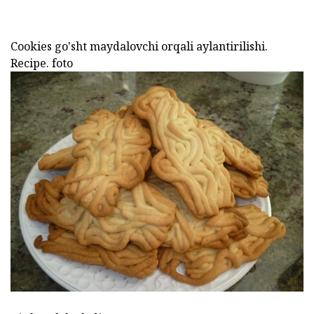
Cookies go'sht maydalovchi orqali aylantirilishi.
Recipe. foto