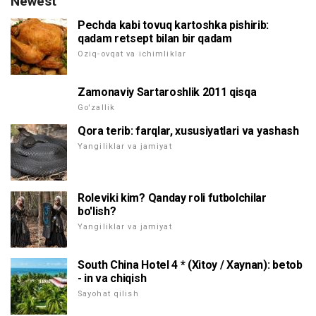
Newest
Pechda kabi tovuq kartoshka pishirib:
qadam retsept bilan bir qadam
Oziq-ovqat va ichimliklar
Zamonaviy Sartaroshlik 2011 qisqa
Go'zallik
Qora terib: farqlar, xususiyatlari va yashash
Yangiliklar va jamiyat
Roleviki kim? Qanday roli futbolchilar
bo'lish?
Yangiliklar va jamiyat
South China Hotel 4 * (Xitoy / Xaynan): betob
- in va chiqish
Sayohat qilish