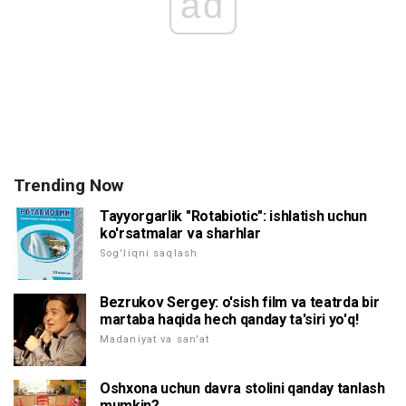
ad
Trending Now
Tayyorgarlik "Rotabiotic": ishlatish uchun
ko'rsatmalar va sharhlar
Sog'liqni saqlash
Bezrukov Sergey: o'sish film va teatrda bir
martaba haqida hech qanday ta'siri yo'q!
Madaniyat va san'at
Oshxona uchun davra stolini qanday tanlash
mumkin?