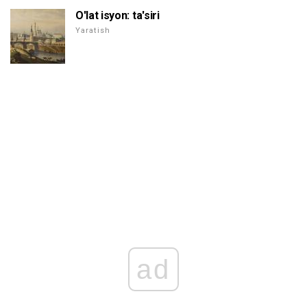
O'lat isyon: ta'siri
Yaratish
ad