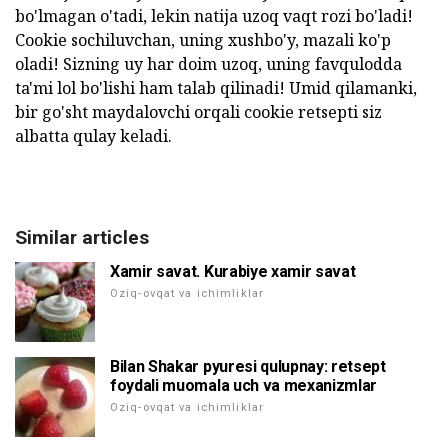
bo'lmagan o'tadi, lekin natija uzoq vaqt rozi bo'ladi!
Cookie sochiluvchan, uning xushbo'y, mazali ko'p
oladi! Sizning uy har doim uzoq, uning favqulodda
ta'mi lol bo'lishi ham talab qilinadi! Umid qilamanki,
bir go'sht maydalovchi orqali cookie retsepti siz
albatta qulay keladi.
Similar articles
Xamir savat. Kurabiye xamir savat
Oziq-ovqat va ichimliklar
Bilan Shakar pyuresi qulupnay: retsept
foydali muomala uch va mexanizmlar
Oziq-ovqat va ichimliklar