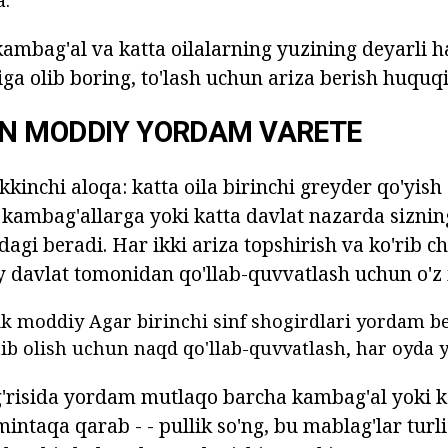
a.
kambag'al va katta oilalarning yuzining deyarli h
iga olib boring, to'lash uchun ariza berish huquq
N MODDIY YORDAM VARETE
kkinchi aloqa: katta oila birinchi greyder qo'yis
a kambag'allarga yoki katta davlat nazarda siznin
agi beradi. Har ikki ariza topshirish va ko'rib c
y davlat tomonidan qo'llab-quvvatlash uchun o'z i
ik moddiy Agar birinchi sinf shogirdlari yordam be
tib olish uchun naqd qo'llab-quvvatlash, har oyda y
'g'risida yordam mutlaqo barcha kambag'al yoki ka
intaqa qarab - - pullik so'ng, bu mablag'lar turl