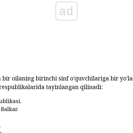
ad
 bir oilaning birinchi sinf o'quvchilariga bir yo'la
espublikalarida tayinlangan qilinadi:
blikasi.
Balkar.
.