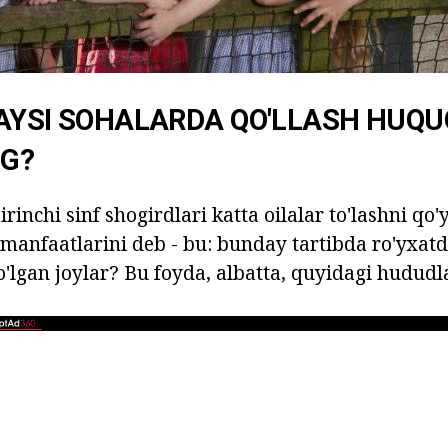
AYSI SOHALARDA QO'LLASH HUQU
NG?
irinchi sinf shogirdlari katta oilalar to'lashni qo'
 manfaatlarini deb - bu: bunday tartibda ro'yxatd
'lgan joylar? Bu foyda, albatta, quyidagi hududl