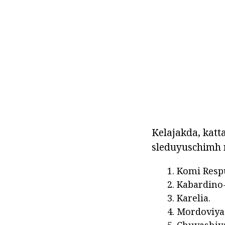
Kelajakda, katta
sleduyuschimh r
Komi Respu
Kabardino-
Karelia.
Mordoviya