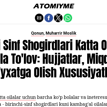
Qonun
Muharrir Moslik
,
 Sinf Shogirdlari Katta 
'la To'lov: Hujjatlar, Miq
'yxatga Olish Xususiyatl
tta oilalar uchun
barcha ko'p bolalar va ineteresu
a - birinchi-sinf shogirdlari kuni kambag'al oila