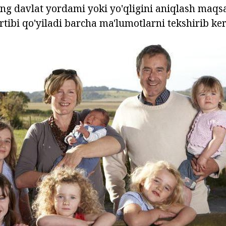
ing davlat yordami yoki yo'qligini aniqlash maqsa
rtibi qo'yiladi barcha ma'lumotlarni tekshirib ker