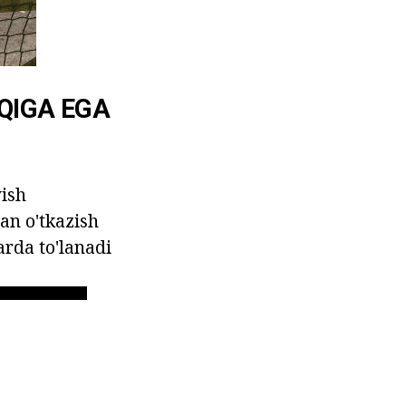
QIGA EGA
yish
an o'tkazish
arda to'lanadi