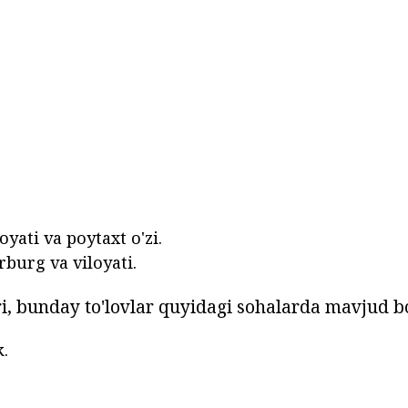
yati va poytaxt o'zi.
rburg va viloyati.
, bunday to'lovlar quyidagi sohalarda mavjud bo'
.