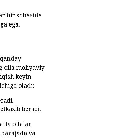
ar bir sohasida
iga ega.
h qanday
g oila moliyaviy
hiqish keyin
chiga oladi:
radi.
etkazib beradi.
tta oilalar
i darajada va