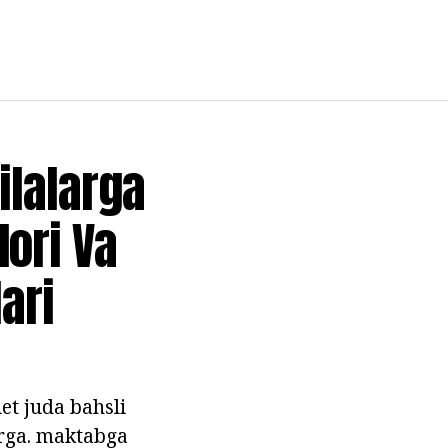
Oilalarga
dori Va
ari
et juda bahsli
larga. maktabga