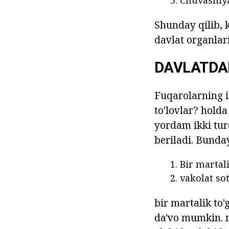
Chuvashiy
Shunday qilib, 
davlat organlar
DAVLATDA
Fuqarolarning i
to'lovlar? hold
yordam ikki turd
beriladi. Bunda
Bir martal
vakolat so
bir martalik to
da'vo mumkin. m