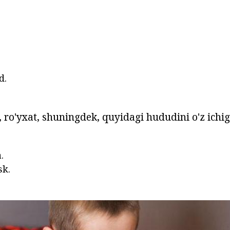
d.
, ro'yxat, shuningdek, quyidagi hududini o'z ichig
.
sk.