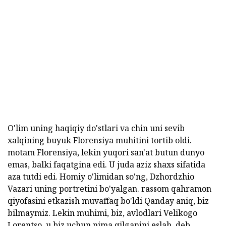
O'lim uning haqiqiy do'stlari va chin uni sevib
xalqining buyuk Florensiya muhitini tortib oldi.
motam Florensiya, lekin yuqori san'at butun dunyo
emas, balki faqatgina edi. U juda aziz shaxs sifatida
aza tutdi edi. Homiy o'limidan so'ng, Dzhordzhio
Vazari uning portretini bo'yalgan. rassom qahramon
qiyofasini etkazish muvaffaq bo'ldi Qanday aniq, biz
bilmaymiz. Lekin muhimi, biz, avlodlari Velikogo
Lorentso, u biz uchun nima qilganini eslab, deb.