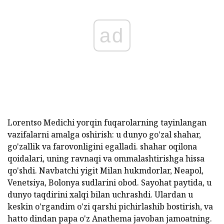
ad
Lorentso Medichi yorqin fuqarolarning tayinlangan
vazifalarni amalga oshirish: u dunyo go'zal shahar,
go'zallik va farovonligini egalladi. shahar oqilona
qoidalari, uning ravnaqi va ommalashtirishga hissa
qo'shdi. Navbatchi yigit Milan hukmdorlar, Neapol,
Venetsiya, Bolonya sudlarini obod. Sayohat paytida, u
dunyo taqdirini xalqi bilan uchrashdi. Ulardan u
keskin o'rgandim o'zi qarshi pichirlashib bostirish, va
hatto dindan papa o'z Anathema javoban jamoatning.