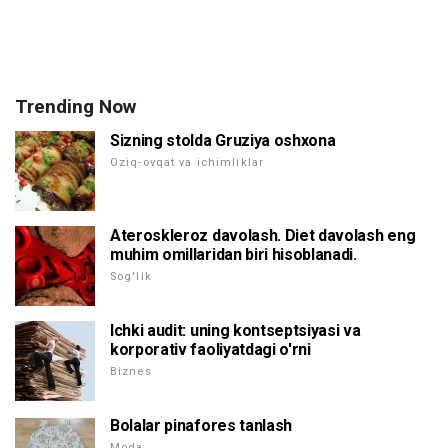
Trending Now
Sizning stolda Gruziya oshxona
Oziq-ovqat va ichimliklar
Ateroskleroz davolash. Diet davolash eng
muhim omillaridan biri hisoblanadi.
Sog'lik
Ichki audit: uning kontseptsiyasi va
korporativ faoliyatdagi o'rni
Biznes
Bolalar pinafores tanlash
Moda