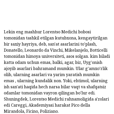
Lekin eng mashhur Lorentso Medichi bobosi
tomonidan tashkil etilgan kutubxona, kengaytirilgan
bir saxiy hayriya, deb, san'at asarlarini to'plash,
Donatello, Leonardo da Vinchi, Mikelanjelo, Botticelli
tomonidan himoya universiteti, asos solgan. kim biladi
katta odam uchun emas, balki, agar, biz, Uyg'onish
ajoyib asarlari bahramand mumkin. Ular g'amxo'rlik
olib, ularning asarlari va yarim yaratish mumkin
emas , ularning kundalik non. Yoki, ehtimol, ularning
ish san'ati haqida hech narsa bilar vaqt va shafqatsiz
odamlar tomonidan vayron qilingan bo'lur edi.
Shuningdek, Lorentso Medichi rahnamoligida a'zolari
edi Careggi, Akademiyasi harakat Pico della
Mirandola, Ficino, Poliziano.