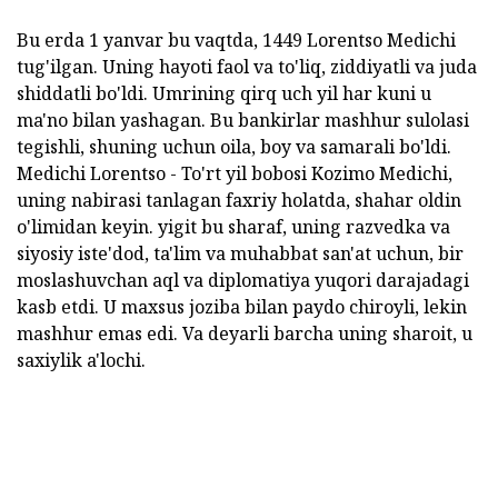
Bu erda 1 yanvar bu vaqtda, 1449 Lorentso Medichi
tug'ilgan. Uning hayoti faol va to'liq, ziddiyatli va juda
shiddatli bo'ldi. Umrining qirq uch yil har kuni u
ma'no bilan yashagan. Bu bankirlar mashhur sulolasi
tegishli, shuning uchun oila, boy va samarali bo'ldi.
Medichi Lorentso - To'rt yil bobosi Kozimo Medichi,
uning nabirasi tanlagan faxriy holatda, shahar oldin
o'limidan keyin. yigit bu sharaf, uning razvedka va
siyosiy iste'dod, ta'lim va muhabbat san'at uchun, bir
moslashuvchan aql va diplomatiya yuqori darajadagi
kasb etdi. U maxsus joziba bilan paydo chiroyli, lekin
mashhur emas edi. Va deyarli barcha uning sharoit, u
saxiylik a'lochi.