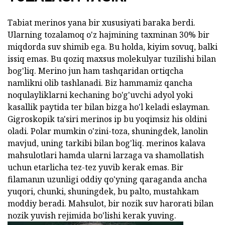
Tabiat merinos yana bir xususiyati baraka berdi.
Ularning tozalamoq o'z hajmining taxminan 30% bir
miqdorda suv shimib ega. Bu holda, kiyim sovuq, balki
issiq emas. Bu qoziq maxsus molekulyar tuzilishi bilan
bog'liq. Merino jun ham tashqaridan ortiqcha
namlikni olib tashlanadi. Biz hammamiz qancha
noqulayliklarni kechaning bo'g'uvchi adyol yoki
kasallik paytida ter bilan bizga ho'l keladi eslayman.
Gigroskopik ta'siri merinos ip bu yoqimsiz his oldini
oladi. Polar mumkin o'zini-toza, shuningdek, lanolin
mavjud, uning tarkibi bilan bog'liq. merinos kalava
mahsulotlari hamda ularni larzaga va shamollatish
uchun etarlicha tez-tez yuvib kerak emas. Bir
filamanın uzunligi oddiy qo'yning qaraganda ancha
yuqori, chunki, shuningdek, bu palto, mustahkam
moddiy beradi. Mahsulot, bir nozik suv harorati bilan
nozik yuvish rejimida bo'lishi kerak yuving.