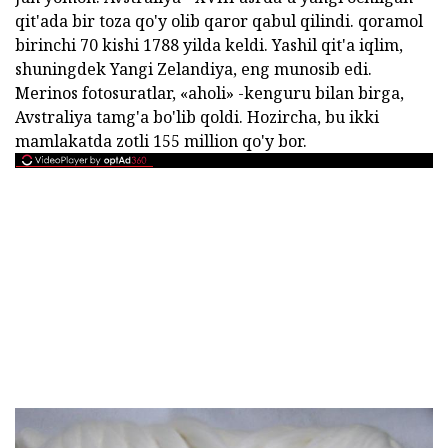
qit'ada bir toza qo'y olib qaror qabul qilindi. qoramol
birinchi 70 kishi 1788 yilda keldi. Yashil qit'a iqlim,
shuningdek Yangi Zelandiya, eng munosib edi.
Merinos fotosuratlar, «aholi» -kenguru bilan birga,
Avstraliya tamg'a bo'lib qoldi. Hozircha, bu ikki
mamlakatda zotli 155 million qo'y bor.