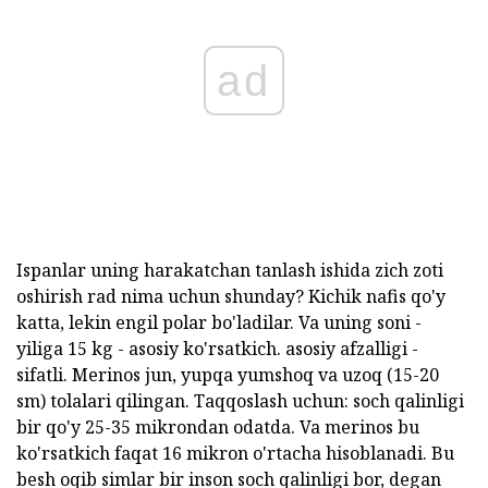
ad
Ispanlar uning harakatchan tanlash ishida zich zoti
oshirish rad nima uchun shunday? Kichik nafis qo'y
katta, lekin engil polar bo'ladilar. Va uning soni -
yiliga 15 kg - asosiy ko'rsatkich. asosiy afzalligi -
sifatli. Merinos jun, yupqa yumshoq va uzoq (15-20
sm) tolalari qilingan. Taqqoslash uchun: soch qalinligi
bir qo'y 25-35 mikrondan odatda. Va merinos bu
ko'rsatkich faqat 16 mikron o'rtacha hisoblanadi. Bu
besh oqib simlar bir inson soch qalinligi bor, degan