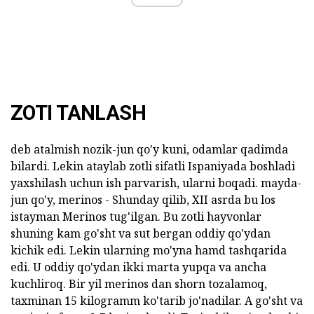
ZOTI TANLASH
deb atalmish nozik-jun qo'y kuni, odamlar qadimda
bilardi. Lekin ataylab zotli sifatli Ispaniyada boshladi
yaxshilash uchun ish parvarish, ularni boqadi. mayda-
jun qo'y, merinos - Shunday qilib, XII asrda bu los
istayman Merinos tug'ilgan. Bu zotli hayvonlar
shuning kam go'sht va sut bergan oddiy qo'ydan
kichik edi. Lekin ularning mo'yna hamd tashqarida
edi. U oddiy qo'ydan ikki marta yupqa va ancha
kuchliroq. Bir yil merinos dan shorn tozalamoq,
taxminan 15 kilogramm ko'tarib jo'nadilar. A go'sht va