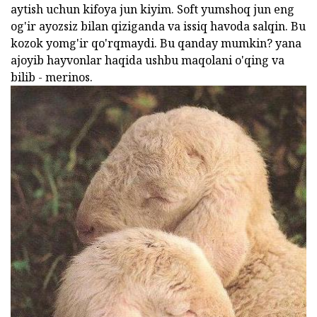
aytish uchun kifoya jun kiyim. Soft yumshoq jun eng
og'ir ayozsiz bilan qiziganda va issiq havoda salqin. Bu
kozok yomg'ir qo'rqmaydi. Bu qanday mumkin? yana
ajoyib hayvonlar haqida ushbu maqolani o'qing va
bilib - merinos.