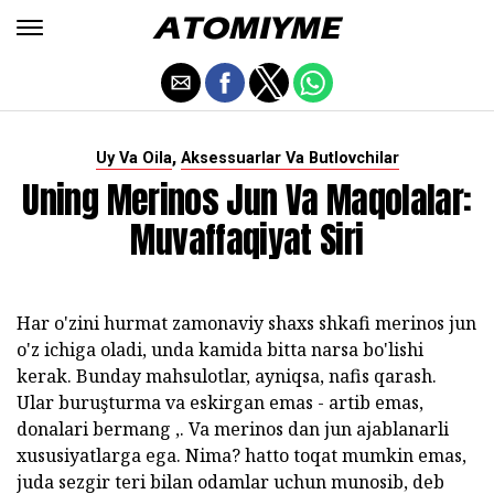
,
Uy Va Oila
Aksessuarlar Va Butlovchilar
Uning Merinos Jun Va Maqolalar:
Muvaffaqiyat Siri
Har o'zini hurmat zamonaviy shaxs shkafi merinos jun
o'z ichiga oladi, unda kamida bitta narsa bo'lishi
kerak. Bunday mahsulotlar, ayniqsa, nafis qarash.
Ular buruşturma va eskirgan emas - artib emas,
donalari bermang ,. Va merinos dan jun ajablanarli
xususiyatlarga ega. Nima? hatto toqat mumkin emas,
juda sezgir teri bilan odamlar uchun munosib, deb