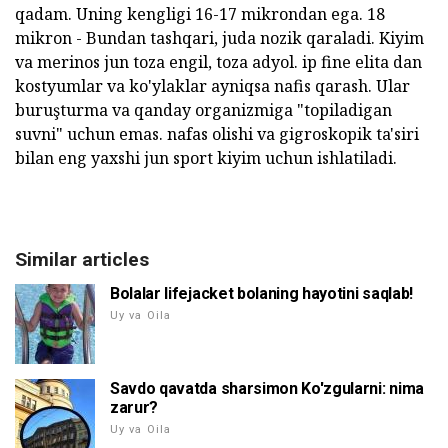
qadam. Uning kengligi 16-17 mikrondan ega. 18
mikron - Bundan tashqari, juda nozik qaraladi. Kiyim
va merinos jun toza engil, toza adyol. ip fine elita dan
kostyumlar va ko'ylaklar ayniqsa nafis qarash. Ular
buruşturma va qanday organizmiga "topiladigan
suvni" uchun emas. nafas olishi va gigroskopik ta'siri
bilan eng yaxshi jun sport kiyim uchun ishlatiladi.
Similar articles
Bolalar lifejacket bolaning hayotini saqlab!
Uy va Oila
Savdo qavatda sharsimon Ko'zgularni: nima
zarur?
Uy va Oila