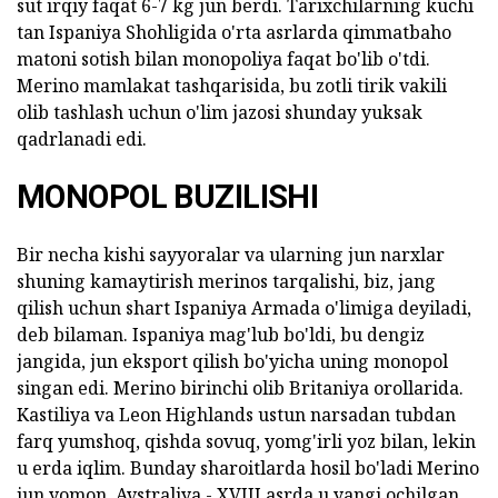
sut irqiy faqat 6-7 kg jun berdi. Tarixchilarning kuchi
tan Ispaniya Shohligida o'rta asrlarda qimmatbaho
matoni sotish bilan monopoliya faqat bo'lib o'tdi.
Merino mamlakat tashqarisida, bu zotli tirik vakili
olib tashlash uchun o'lim jazosi shunday yuksak
qadrlanadi edi.
MONOPOL BUZILISHI
Bir necha kishi sayyoralar va ularning jun narxlar
shuning kamaytirish merinos tarqalishi, biz, jang
qilish uchun shart Ispaniya Armada o'limiga deyiladi,
deb bilaman. Ispaniya mag'lub bo'ldi, bu dengiz
jangida, jun eksport qilish bo'yicha uning monopol
singan edi. Merino birinchi olib Britaniya orollarida.
Kastiliya va Leon Highlands ustun narsadan tubdan
farq yumshoq, qishda sovuq, yomg'irli yoz bilan, lekin
u erda iqlim. Bunday sharoitlarda hosil bo'ladi Merino
jun yomon. Avstraliya - XVIII asrda u yangi ochilgan