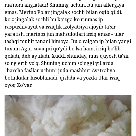
ma'noni anglatadi! Shuning uchun, bu jun allergiya
emas. Merino Polar jingalak sochli bilan oqib qildi.
ko'z jingalak sochli bu ko'zga ko'rinmas ip
raspushivayut va issiqlik izolyatsiya ajoyib ta'sir
yaratish. merinos jun mahsulotlari issiq emas - ular
tashqi muhit tanani himoya. Bu o'ralgan ip bilan yangi
tuxum Agar sovuqni qo'ydi bo'lsa ham, issiq bo'lib
qoladi, deb aytiladi. Xuddi shunday, muz quyosh ta'sir
so'ng erib yo'q. Shuning uchun so'nggi yillarda
"barcha fasllar uchun" juda mashhur Avstraliya
botinkalar hisoblanadi. qishda va yozda Ular issiq
oyoq Zo'var.