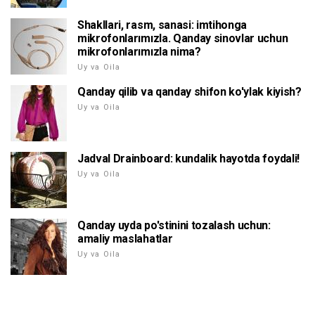
Shakllari, rasm, sanasi: imtihonga
mikrofonlarımızla. Qanday sinovlar uchun
mikrofonlarımızla nima?
Uy va Oila
Qanday qilib va qanday shifon ko'ylak kiyish?
Uy va Oila
Jadval Drainboard: kundalik hayotda foydali!
Uy va Oila
Qanday uyda po'stinini tozalash uchun:
amaliy maslahatlar
Uy va Oila