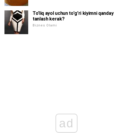
To'liq ayol uchun to'g'ri kiyimni qanday
tanlash kerak?
Biznes Olami
ad