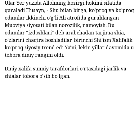
Ular Yer yuzida Allohning hozirgi hokimi sifatida
qaraladi Husayn, - Shu bilan birga, ko'proq va ko'proq
odamlar ikkinchi o'g'li Ali atrofida guruhlangan
Muoviya siyosati bilan norozilik, namoyish. Bu
odamlar "izdoshlari" deb arabchadan tarjima shia,
o'zlarini chaqira boshladilar. birinchi Shi'ism Xalifalik
ko'proq siyosiy trend edi Ya'ni, lekin yillar davomida u
tobora diniy rangini oldi.
Diniy xalifa sunniy tarafdorlari o'rtasidagi jarlik va
shialar tobora o'sib bo'lgan.