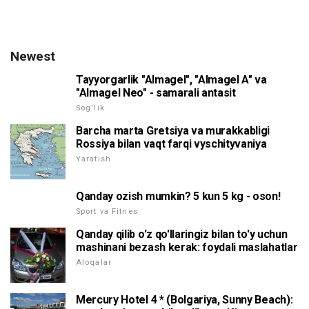
Newest
Tayyorgarlik "Almagel", "Almagel A" va
"Almagel Neo" - samarali antasit
Sog'lik
Barcha marta Gretsiya va murakkabligi
Rossiya bilan vaqt farqi vyschityvaniya
Yaratish
Qanday ozish mumkin? 5 kun 5 kg - oson!
Sport va Fitnes
Qanday qilib o'z qo'llaringiz bilan to'y uchun
mashinani bezash kerak: foydali maslahatlar
Aloqalar
Mercury Hotel 4 * (Bolgariya, Sunny Beach):