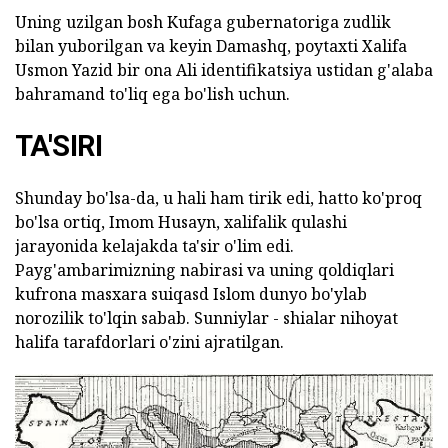
Uning uzilgan bosh Kufaga gubernatoriga zudlik
bilan yuborilgan va keyin Damashq, poytaxti Xalifa
Usmon Yazid bir ona Ali identifikatsiya ustidan g'alaba
bahramand to'liq ega bo'lish uchun.
TA'SIRI
Shunday bo'lsa-da, u hali ham tirik edi, hatto ko'proq
bo'lsa ortiq, Imom Husayn, xalifalik qulashi
jarayonida kelajakda ta'sir o'lim edi.
Payg'ambarimizning nabirasi va uning qoldiqlari
kufrona masxara suiqasd Islom dunyo bo'ylab
norozilik to'lqin sabab. Sunniylar - shialar nihoyat
halifa tarafdorlari o'zini ajratilgan.