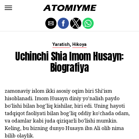
,
Yaratish
Hikoya
Uchinchi Shia Imom Husayn:
Biografiya
zamonaviy islom ikki asosiy oqim biri Shi'ism
hisoblanadi. Imom Husayn diniy yo'nalish paydo
bo'lishi bilan bog'liq kishilar, biri edi. Uning hayoti
tadqiqot faoliyati bilan bog'liq oddiy ko'chada odam,
va odamlar kabi juda qiziqarli bo'lishi mumkin.
Keling, bu bizning dunyo Husayn ibn Ali olib nima
bilib olaylik.