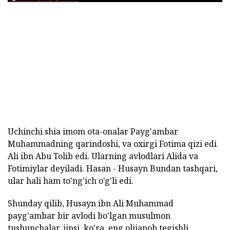
Uchinchi shia imom ota-onalar Payg'ambar
Muhammadning qarindoshi, va oxirgi Fotima qizi edi
Ali ibn Abu Tolib edi. Ularning avlodlari Alida va
Fotimiylar deyiladi. Hasan - Husayn Bundan tashqari,
ular hali ham to'ng'ich o'g'li edi.
Shunday qilib, Husayn ibn Ali Muhammad
payg'ambar bir avlodi bo'lgan musulmon
tushunchalar, jinsi, ko'ra, eng olijanob tegishli.