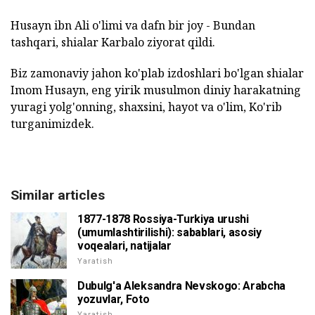
Husayn ibn Ali o'limi va dafn bir joy - Bundan
tashqari, shialar Karbalo ziyorat qildi.
Biz zamonaviy jahon ko'plab izdoshlari bo'lgan shialar
Imom Husayn, eng yirik musulmon diniy harakatning
yuragi yolg'onning, shaxsini, hayot va o'lim, Ko'rib
turganimizdek.
Similar articles
1877-1878 Rossiya-Turkiya urushi
(umumlashtirilishi): sabablari, asosiy
voqealari, natijalar
Yaratish
Dubulg'a Aleksandra Nevskogo: Arabcha
yozuvlar, Foto
Yaratish