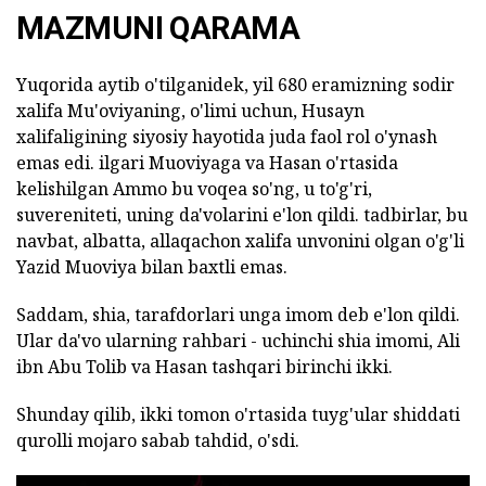
MAZMUNI QARAMA
Yuqorida aytib o'tilganidek, yil 680 eramizning sodir
xalifa Mu'oviyaning, o'limi uchun, Husayn
xalifaligining siyosiy hayotida juda faol rol o'ynash
emas edi. ilgari Muoviyaga va Hasan o'rtasida
kelishilgan Ammo bu voqea so'ng, u to'g'ri,
suvereniteti, uning da'volarini e'lon qildi. tadbirlar, bu
navbat, albatta, allaqachon xalifa unvonini olgan o'g'li
Yazid Muoviya bilan baxtli emas.
Saddam, shia, tarafdorlari unga imom deb e'lon qildi.
Ular da'vo ularning rahbari - uchinchi shia imomi, Ali
ibn Abu Tolib va Hasan tashqari birinchi ikki.
Shunday qilib, ikki tomon o'rtasida tuyg'ular shiddati
qurolli mojaro sabab tahdid, o'sdi.