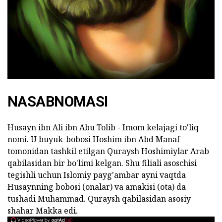
NASABNOMASI
Husayn ibn Ali ibn Abu Tolib - Imom kelajagi to'liq
nomi. U buyuk-bobosi Hoshim ibn Abd Manaf
tomonidan tashkil etilgan Quraysh Hoshimiylar Arab
qabilasidan bir bo'limi kelgan. Shu filiali asoschisi
tegishli uchun Islomiy payg'ambar ayni vaqtda
Husaynning bobosi (onalar) va amakisi (ota) da
tushadi Muhammad. Quraysh qabilasidan asosiy
shahar Makka edi.