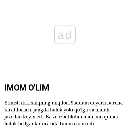
ad
IMOM O'LIM
Etmish ikki xalqning miqdori Saddam deyarli barcha
tarafdorlari, jangda halok yoki qo'lga va alamli
jazodan keyin edi. Ba'zi ozodlikdan mahrum qilindi.
halok bo'lganlar orasida Imom o'zini edi.