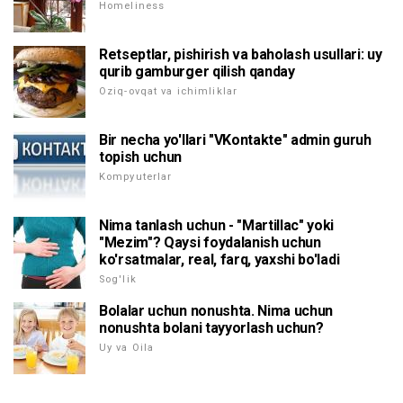
Homeliness
Retseptlar, pishirish va baholash usullari: uy
qurib gamburger qilish qanday
Oziq-ovqat va ichimliklar
Bir necha yo'llari "VKontakte" admin guruh
topish uchun
Kompyuterlar
Nima tanlash uchun - "Martillac" yoki
"Mezim"? Qaysi foydalanish uchun
ko'rsatmalar, real, farq, yaxshi bo'ladi
Sog'lik
Bolalar uchun nonushta. Nima uchun
nonushta bolani tayyorlash uchun?
Uy va Oila