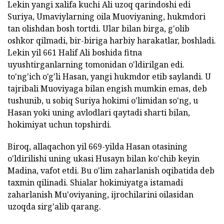
Lekin yangi xalifa kuchi Ali uzoq qarindoshi edi
Suriya, Umaviylarning oila Muoviyaning, hukmdori
tan olishdan bosh tortdi. Ular bilan birga, g'olib
oshkor qilmadi, bir-biriga harbiy harakatlar, boshladi.
Lekin yil 661 Halif Ali boshida fitna
uyushtirganlarning tomonidan o'ldirilgan edi.
to'ng'ich o'g'li Hasan, yangi hukmdor etib saylandi. U
tajribali Muoviyaga bilan engish mumkin emas, deb
tushunib, u sobiq Suriya hokimi o'limidan so'ng, u
Hasan yoki uning avlodlari qaytadi sharti bilan,
hokimiyat uchun topshirdi.
Biroq, allaqachon yil 669-yilda Hasan otasining
o'ldirilishi uning ukasi Husayn bilan ko'chib keyin
Madina, vafot etdi. Bu o'lim zaharlanish oqibatida deb
taxmin qilinadi. Shialar hokimiyatga istamadi
zaharlanish Mu'oviyaning, ijrochilarini oilasidan
uzoqda sirg'alib qarang.