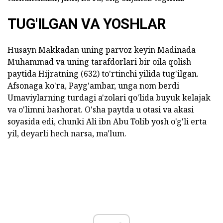
TUG'ILGAN VA YOSHLAR
Husayn Makkadan uning parvoz keyin Madinada
Muhammad va uning tarafdorlari bir oila qolish
paytida Hijratning (632) to'rtinchi yilida tug'ilgan.
Afsonaga ko'ra, Payg'ambar, unga nom berdi
Umaviylarning turdagi a'zolari qo'lida buyuk kelajak
va o'limni bashorat. O'sha paytda u otasi va akasi
soyasida edi, chunki Ali ibn Abu Tolib yosh o'g'li erta
yil, deyarli hech narsa, ma'lum.