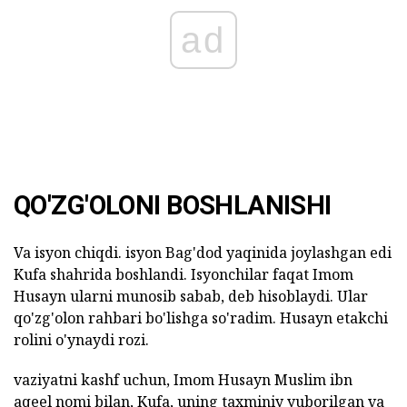
ad
QO'ZG'OLONI BOSHLANISHI
Va isyon chiqdi. isyon Bag'dod yaqinida joylashgan edi
Kufa shahrida boshlandi. Isyonchilar faqat Imom
Husayn ularni munosib sabab, deb hisoblaydi. Ular
qo'zg'olon rahbari bo'lishga so'radim. Husayn etakchi
rolini o'ynaydi rozi.
vaziyatni kashf uchun, Imom Husayn Muslim ibn
aqeel nomi bilan, Kufa, uning taxminiy yuborilgan va