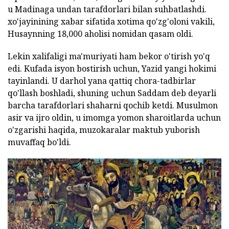
u Madinaga undan tarafdorlari bilan suhbatlashdi.
xo'jayinining xabar sifatida xotima qo'zg'oloni vakili,
Husaynning 18,000 aholisi nomidan qasam oldi.
Lekin xalifaligi ma'muriyati ham bekor o'tirish yo'q
edi. Kufada isyon bostirish uchun, Yazid yangi hokimi
tayinlandi. U darhol yana qattiq chora-tadbirlar
qo'llash boshladi, shuning uchun Saddam deb deyarli
barcha tarafdorlari shaharni qochib ketdi. Musulmon
asir va ijro oldin, u imomga yomon sharoitlarda uchun
o'zgarishi haqida, muzokaralar maktub yuborish
muvaffaq bo'ldi.