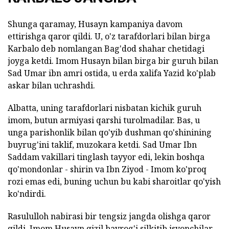
Shunga qaramay, Husayn kampaniya davom
ettirishga qaror qildi. U, o'z tarafdorlari bilan birga
Karbalo deb nomlangan Bag'dod shahar chetidagi
joyga ketdi. Imom Husayn bilan birga bir guruh bilan
Sad Umar ibn amri ostida, u erda xalifa Yazid ko'plab
askar bilan uchrashdi.
Albatta, uning tarafdorlari nisbatan kichik guruh
imom, butun armiyasi qarshi turolmadilar. Bas, u
unga parishonlik bilan qo'yib dushman qo'shinining
buyrug'ini taklif, muzokara ketdi. Sad Umar Ibn
Saddam vakillari tinglash tayyor edi, lekin boshqa
qo'mondonlar - shirin va Ibn Ziyod - Imom ko'proq
rozi emas edi, buning uchun bu kabi sharoitlar qo'yish
ko'ndirdi.
Rasululloh nabirasi bir tengsiz jangda olishga qaror
qildi. Imom Husayn qizil bayrog'i silkitib isyonchilar