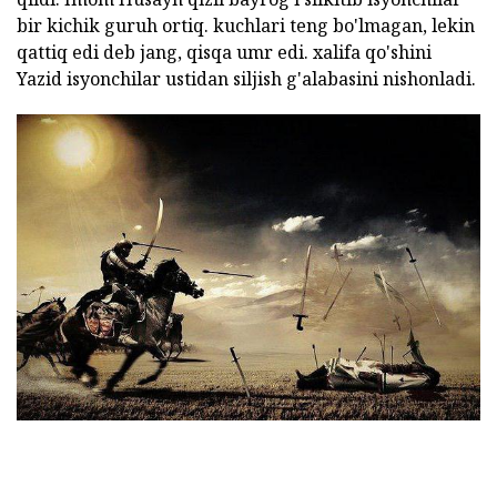
bir kichik guruh ortiq. kuchlari teng bo'lmagan, lekin
qattiq edi deb jang, qisqa umr edi. xalifa qo'shini
Yazid isyonchilar ustidan siljish g'alabasini nishonladi.