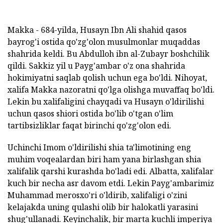
Makka - 684-yilda, Husayn Ibn Ali shahid qasos
bayrog'i ostida qo'zg'olon musulmonlar muqaddas
shahrida keldi. Bu Abdulloh ibn al-Zubayr boshchilik
qildi. Sakkiz yil u Payg'ambar o'z ona shahrida
hokimiyatni saqlab qolish uchun ega bo'ldi. Nihoyat,
xalifa Makka nazoratni qo'lga olishga muvaffaq bo'ldi.
Lekin bu xalifaligini chayqadi va Husayn o'ldirilishi
uchun qasos shiori ostida bo'lib o'tgan o'lim
tartibsizliklar faqat birinchi qo'zg'olon edi.
Uchinchi Imom o'ldirilishi shia ta'limotining eng
muhim voqealardan biri ham yana birlashgan shia
xalifalik qarshi kurashda bo'ladi edi. Albatta, xalifalar
kuch bir necha asr davom etdi. Lekin Payg'ambarimiz
Muhammad merosxo'ri o'ldirib, xalifaligi o'zini
kelajakda uning qulashi olib bir halokatli yarasini
shug'ullanadi. Keyinchalik, bir marta kuchli imperiya