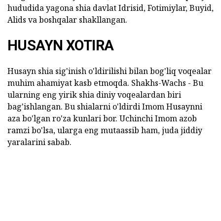
hududida yagona shia davlat Idrisid, Fotimiylar, Buyid,
Alids va boshqalar shakllangan.
HUSAYN XOTIRA
Husayn shia sig'inish o'ldirilishi bilan bog'liq voqealar
muhim ahamiyat kasb etmoqda. Shakhs-Wachs - Bu
ularning eng yirik shia diniy voqealardan biri
bag'ishlangan. Bu shialarni o'ldirdi Imom Husaynni
aza bo'lgan ro'za kunlari bor. Uchinchi Imom azob
ramzi bo'lsa, ularga eng mutaassib ham, juda jiddiy
yaralarini sabab.