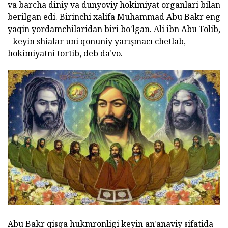
va barcha diniy va dunyoviy hokimiyat organlari bilan
berilgan edi. Birinchi xalifa Muhammad Abu Bakr eng
yaqin yordamchilaridan biri bo'lgan. Ali ibn Abu Tolib,
- keyin shialar uni qonuniy yarışmacı chetlab,
hokimiyatni tortib, deb da'vo.
Abu Bakr qisqa hukmronligi keyin an'anaviy sifatida