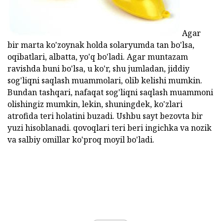
Agar
bir marta ko'zoynak holda solaryumda tan bo'lsa,
oqibatlari, albatta, yo'q bo'ladi. Agar muntazam
ravishda buni bo'lsa, u ko'r, shu jumladan, jiddiy
sog'liqni saqlash muammolari, olib kelishi mumkin.
Bundan tashqari, nafaqat sog'liqni saqlash muammoni
olishingiz mumkin, lekin, shuningdek, ko'zlari
atrofida teri holatini buzadi. Ushbu sayt bezovta bir
yuzi hisoblanadi. qovoqlari teri beri ingichka va nozik
va salbiy omillar ko'proq moyil bo'ladi.