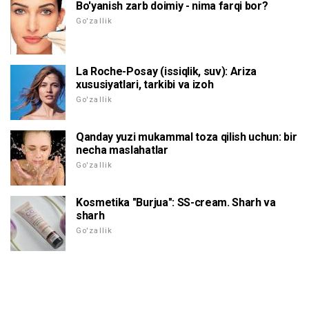
Bo'yanish zarb doimiy - nima farqi bor?
Go'zallik
La Roche-Posay (issiqlik, suv): Ariza
xususiyatlari, tarkibi va izoh
Go'zallik
Qanday yuzi mukammal toza qilish uchun: bir
necha maslahatlar
Go'zallik
Kosmetika "Burjua": SS-cream. Sharh va
sharh
Go'zallik