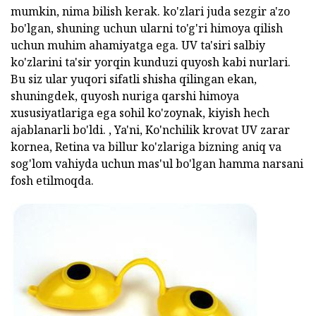
mumkin, nima bilish kerak. ko'zlari juda sezgir a'zo
bo'lgan, shuning uchun ularni to'g'ri himoya qilish
uchun muhim ahamiyatga ega. UV ta'siri salbiy
ko'zlarini ta'sir yorqin kunduzi quyosh kabi nurlari.
Bu siz ular yuqori sifatli shisha qilingan ekan,
shuningdek, quyosh nuriga qarshi himoya
xususiyatlariga ega sohil ko'zoynak, kiyish hech
ajablanarli bo'ldi. , Ya'ni, Ko'nchilik krovat UV zarar
kornea, Retina va billur ko'zlariga bizning aniq va
sog'lom vahiyda uchun mas'ul bo'lgan hamma narsani
fosh etilmoqda.