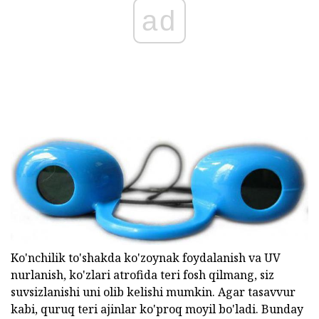
ad
Ko'nchilik to'shakda ko'zoynak foydalanish va UV
nurlanish, ko'zlari atrofida teri fosh qilmang, siz
suvsizlanishi uni olib kelishi mumkin. Agar tasavvur
kabi, quruq teri ajinlar ko'proq moyil bo'ladi. Bunday