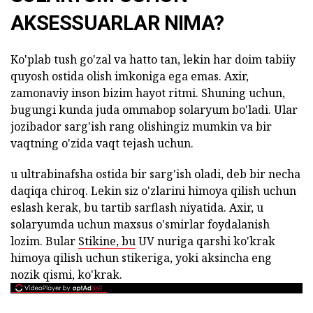
AKSESSUARLAR NIMA?
Ko'plab tush go'zal va hatto tan, lekin har doim tabiiy
quyosh ostida olish imkoniga ega emas. Axir,
zamonaviy inson bizim hayot ritmi. Shuning uchun,
bugungi kunda juda ommabop solaryum bo'ladi. Ular
jozibador sarg'ish rang olishingiz mumkin va bir
vaqtning o'zida vaqt tejash uchun.
u ultrabinafsha ostida bir sarg'ish oladi, deb bir necha
daqiqa chiroq. Lekin siz o'zlarini himoya qilish uchun
eslash kerak, bu tartib sarflash niyatida. Axir, u
solaryumda uchun maxsus o'smirlar foydalanish
lozim. Bular
Stikine, bu
UV nuriga qarshi ko'krak
himoya qilish uchun stikeriga, yoki aksincha eng
nozik qismi, ko'krak.