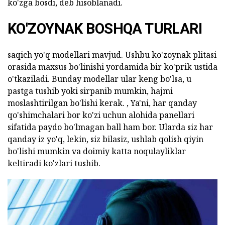
ko'zga bosdi, deb hisoblanadi.
KO'ZOYNAK BOSHQA TURLARI
saqich yo'q modellari mavjud. Ushbu ko'zoynak plitasi
orasida maxsus bo'linishi yordamida bir ko'prik ustida
o'tkaziladi. Bunday modellar ular keng bo'lsa, u
pastga tushib yoki sirpanib mumkin, hajmi
moslashtirilgan bo'lishi kerak. , Ya'ni, har qanday
qo'shimchalari bor ko'zi uchun alohida panellari
sifatida paydo bo'lmagan ball ham bor. Ularda siz har
qanday iz yo'q, lekin, siz bilasiz, ushlab qolish qiyin
bo'lishi mumkin va doimiy katta noqulayliklar
keltiradi ko'zlari tushib.