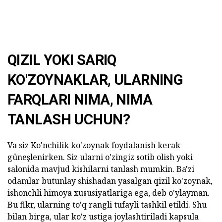
QIZIL YOKI SARIQ
KO'ZOYNAKLAR, ULARNING
FARQLARI NIMA, NIMA
TANLASH UCHUN?
Va siz Ko'nchilik ko'zoynak foydalanish kerak
güneşlenirken. Siz ularni o'zingiz sotib olish yoki
salonida mavjud kishilarni tanlash mumkin. Ba'zi
odamlar butunlay shishadan yasalgan qizil ko'zoynak,
ishonchli himoya xususiyatlariga ega, deb o'ylayman.
Bu fikr, ularning to'q rangli tufayli tashkil etildi. Shu
bilan birga, ular ko'z ustiga joylashtiriladi kapsula