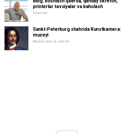
Blog: boshlash qaerda, qanday skretch,
printerlar tavsiyalar va baholash
Internet
Sankt-Peterburg shahrida Kunstkamera:
muzeyi
Madaniyat va san'at