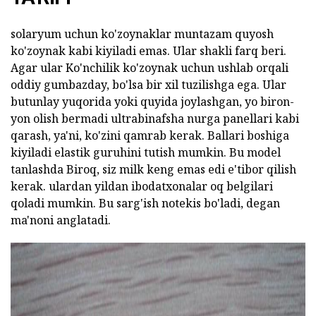
solaryum uchun ko'zoynaklar muntazam quyosh
ko'zoynak kabi kiyiladi emas. Ular shakli farq beri.
Agar ular Ko'nchilik ko'zoynak uchun ushlab orqali
oddiy gumbazday, bo'lsa bir xil tuzilishga ega. Ular
butunlay yuqorida yoki quyida joylashgan, yo biron-
yon olish bermadi ultrabinafsha nurga panellari kabi
qarash, ya'ni, ko'zini qamrab kerak. Ballari boshiga
kiyiladi elastik guruhini tutish mumkin. Bu model
tanlashda Biroq, siz milk keng emas edi e'tibor qilish
kerak. ulardan yildan ibodatxonalar oq belgilari
qoladi mumkin. Bu sarg'ish notekis bo'ladi, degan
ma'noni anglatadi.