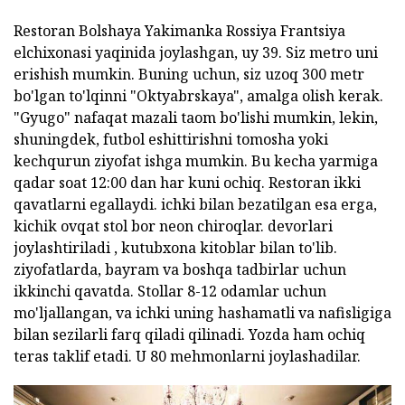
Restoran Bolshaya Yakimanka Rossiya Frantsiya
elchixonasi yaqinida joylashgan, uy 39. Siz metro uni
erishish mumkin.
Buning uchun, siz uzoq 300 metr
bo'lgan to'lqinni "Oktyabrskaya", amalga olish kerak.
"Gyugo" nafaqat mazali taom bo'lishi mumkin, lekin,
shuningdek, futbol eshittirishni tomosha yoki
kechqurun ziyofat ishga mumkin.
Bu kecha yarmiga
qadar soat 12:00 dan har kuni ochiq.
Restoran ikki
qavatlarni egallaydi.
ichki bilan bezatilgan esa erga,
kichik ovqat stol bor neon chiroqlar.
devorlari
joylashtiriladi , kutubxona kitoblar bilan to'lib.
ziyofatlarda, bayram va boshqa tadbirlar uchun
ikkinchi qavatda.
Stollar 8-12 odamlar uchun
mo'ljallangan, va ichki uning hashamatli va nafisligiga
bilan sezilarli farq qiladi qilinadi.
Yozda ham ochiq
teras taklif etadi.
U 80 mehmonlarni joylashadilar.