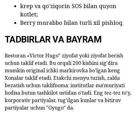
krep va qo'ziqorin SOS bilan quyon
kotlet;
Berry murabbo bilan turli xil pishloq.
TADBIRLAR VA BAYRAM
Restoran «Victor Hugo" ziyofat yoki ziyofat berish
uchun taklif etadi.
Bu orqali 200 kishini sig'dira
mumkin original ichki markirovka bo'lgan keng
Xonalar taklif etadi.
Etakchi menyu tuzish, zalda
bezatish uchun taklifnoma: institutlar ma'muriyati
hodisa butun tashkilot ustidan o'tadi.
Eng tez-tez to'y,
korporativ partiyalar, tug'ilgan kunlar va bitiruv
partiyalar uchun "Gyugo" da.