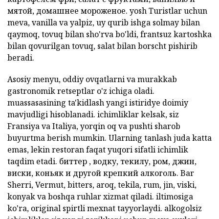
мятой, домашнее мороженое.
yosh Turistlar uchun
meva, vanilla va yalpiz, uy qurib ishga solmay bilan
qaymoq,
tovuq bilan
sho'rva
bo'ldi,
frantsuz kartoshka
bilan qovurilgan tovuq, salat
bilan borscht pishirib
beradi.
Asosiy menyu, oddiy ovqatlarni va murakkab
gastronomik retseptlar o'z ichiga oladi.
muassasasining ta'kidlash yangi istiridye doimiy
mavjudligi hisoblanadi.
ichimliklar kelsak, siz
Fransiya va Italiya, yorqin oq va pushti sharob
buyurtma berish mumkin.
Ularning tanlash juda katta
emas, lekin restoran faqat yuqori sifatli ichimlik
taqdim etadi.
биттер
, водку, текилу, ром, джин,
виски, коньяк и другой крепкий алкоголь.
Bar
Sherri, Vermut,
bitters,
aroq, tekila, rum, jin, viski,
konyak va boshqa ruhlar
xizmat
qiladi.
iltimosiga
ko'ra, original spirtli mexnat tayyorlaydi.
alkogolsiz