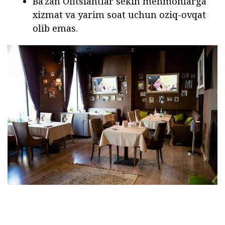
Ba'zan Ofitsiantlar sekin mehmonlarga
xizmat va yarim soat uchun oziq-ovqat
olib emas.