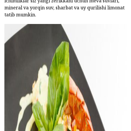
ichimliklar siz yangi zerikkani uchun meva suvlari,
mineral va yorqin suv, sharbat va uy qurilishi limonat
tatib mumkin.