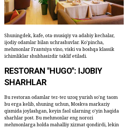
Shuningdek, kafe, ota-musiqiy va adabiy kechalar,
ijodiy odamlar bilan uchrashuvlar.
Ko'pincha,
mehmonlar Frantsiya vino, viski va boshqa klassik
ichimliklar shubhasizdir taklif etiladi.
RESTORAN "HUGO": IJOBIY
SHARHLAR
Bu restoran odamlar tez-tez uzoq yurish so'ng taom
bu erga kelib, shuning uchun, Moskva markaziy
qismida joylashgan, keyin faol ularning o'yin haqida
sharhlar post.
Bu mehmonlar eng norozi
mehmonlarga holda mahalliy xizmat qondirdi, lekin