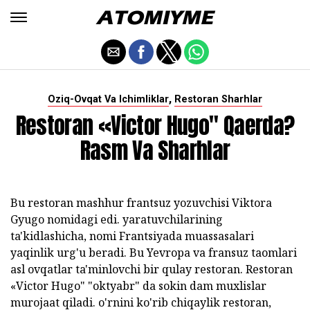
,
Oziq-Ovqat Va Ichimliklar
Restoran Sharhlar
Restoran «Victor Hugo" Qaerda?
Rasm Va Sharhlar
Bu restoran mashhur frantsuz yozuvchisi Viktora
Gyugo nomidagi edi.
yaratuvchilarining
ta'kidlashicha, nomi Frantsiyada muassasalari
yaqinlik urg'u beradi.
Bu Yevropa va fransuz taomlari
asl ovqatlar ta'minlovchi bir qulay restoran.
Restoran
«Victor Hugo" "oktyabr" da sokin dam muxlislar
murojaat qiladi.
o'rnini ko'rib chiqaylik restoran,