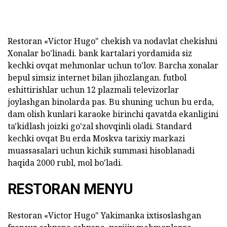
Restoran «Victor Hugo" chekish va nodavlat chekishni
Xonalar bo'linadi.
bank kartalari yordamida siz
kechki ovqat mehmonlar uchun to'lov.
Barcha xonalar
bepul simsiz internet bilan jihozlangan.
futbol
eshittirishlar uchun 12 plazmali televizorlar
joylashgan binolarda pas.
Bu shuning uchun bu erda,
dam olish kunlari karaoke birinchi qavatda ekanligini
ta'kidlash joizki go'zal shovqinli oladi.
Standard
kechki ovqat Bu erda Moskva tarixiy markazi
muassasalari uchun kichik summasi hisoblanadi
haqida 2000 rubl, mol bo'ladi.
RESTORAN MENYU
Restoran «Victor Hugo" Yakimanka ixtisoslashgan