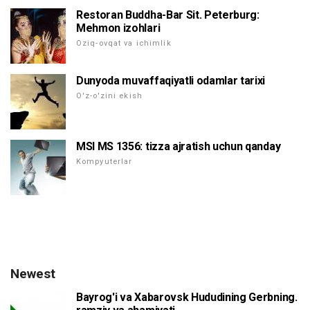
Restoran Buddha-Bar Sit. Peterburg:
Mehmon izohlari
Oziq-ovqat va ichimlik
Dunyoda muvaffaqiyatli odamlar tarixi
O'z-o'zini ekish
MSI MS 1356: tizza ajratish uchun qanday
Kompyuterlar
Newest
Bayrog'i va Xabarovsk Hududining Gerbning.