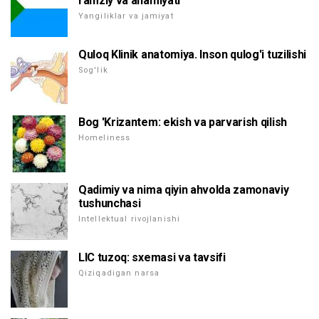
ramziy va ahamiyati
Yangiliklar va jamiyat
Quloq Klinik anatomiya. Inson qulog'i tuzilishi
Sog'lik
Bog 'Krizantem: ekish va parvarish qilish
Homeliness
Qadimiy va nima qiyin ahvolda zamonaviy
tushunchasi
Intellektual rivojlanishi
LIC tuzoq: sxemasi va tavsifi
Qiziqadigan narsa