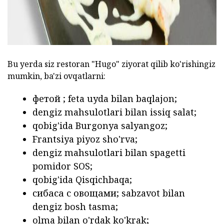
Bu yerda siz restoran "Hugo" ziyorat qilib ko'rishingiz
mumkin, ba'zi ovqatlarni:
фетой
;
feta
uyda
bilan
baqlajon;
dengiz mahsulotlari bilan issiq salat;
qobig'ida Burgonya salyangoz;
Frantsiya piyoz sho'rva;
dengiz mahsulotlari bilan spagetti
pomidor SOS;
qobig'ida Qisqichbaqa;
сибаса
с овощами;
sabzavot bilan
dengiz
bosh
tasma;
olma bilan o'rdak ko'krak;