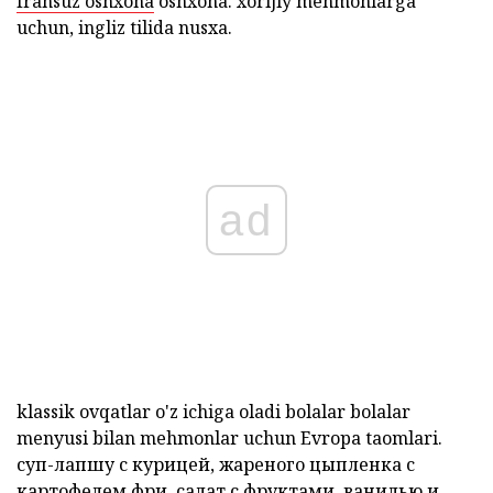
fransuz oshxona
oshxona.
xorijiy mehmonlarga
uchun, ingliz tilida nusxa.
ad
klassik ovqatlar o'z ichiga oladi bolalar bolalar
menyusi bilan mehmonlar uchun Evropa taomlari.
суп-лапшу
с курицей, жареного цыпленка с
картофелем фри, салат с фруктами, ванилью и