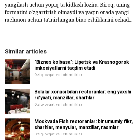
yangilash uchun yopiq ta'kidlash lozim.
Biroq, uning
formatini o'zgartirish olmaydi va yaqin orada yangi
mehmon uchun ta'mirlangan bino eshiklarini ochadi.
Similar articles
"Biznes kolbasa": Lipetsk va Krasnogorsk
imkoniyatlarni taqdim etadi
Oziq-ovqat va ichimliklar
Bolalar xonasi bilan restoranlar: eng yaxshi
ro'yxati, manzillar, sharhlar
Oziq-ovqat va ichimliklar
Moskvada Fish restoranlar: bir umumiy fikr,
sharhlar, menyular, manzillar, rasmlar
Oziq-ovqat va ichimliklar