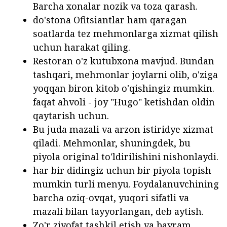
Barcha xonalar nozik va toza qarash.
do'stona Ofitsiantlar ham qaragan
soatlarda tez mehmonlarga xizmat qilish
uchun harakat qiling.
Restoran o'z kutubxona mavjud.
Bundan
tashqari, mehmonlar joylarni olib, o'ziga
yoqqan biron kitob o'qishingiz mumkin.
faqat ahvoli - joy "Hugo" ketishdan oldin
qaytarish uchun.
Bu juda mazali va arzon istiridye xizmat
qiladi.
Mehmonlar, shuningdek, bu
piyola original to'ldirilishini nishonlaydi.
har bir didingiz uchun bir piyola topish
mumkin turli menyu.
Foydalanuvchining
barcha oziq-ovqat, yuqori sifatli va
mazali bilan tayyorlangan, deb aytish.
Zo'r ziyofat tashkil etish va bayram