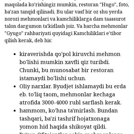
maqolada ko'rishingiz mumkin, restoran "Hugo", foto,
ba'zan tanqid qilinadi.
Bu ular vasf bir oz shu yerda
norozi mehmonlari va kamchiliklarga dam taassurot
talon dargumon ta'kidlash joiz.
Va barcha mehmonlar
"Gyugo" rahbariyati quyidagi Kamchiliklari e'tibor
qilish kerak, deb his:
kiraverishda qo'pol kiruvchi mehmon
bo'lishi mumkin xavfli qiz turibdi.
Chunki, bu munosabat bir restoran
istamaydi bo'lishi uchun.
Oliy narxlar.
Byudjet ishlamaydi bu erda
eb.
to'liq taom, mehmonlar kechaga
atrofida 3000-4000 rubl sarflash kerak.
hammom, ko'hna ta'mirlash.
Bundan
tashqari, ba'zi tashrif hojatxonaga
yomon hid haqida shikoyat qildi.