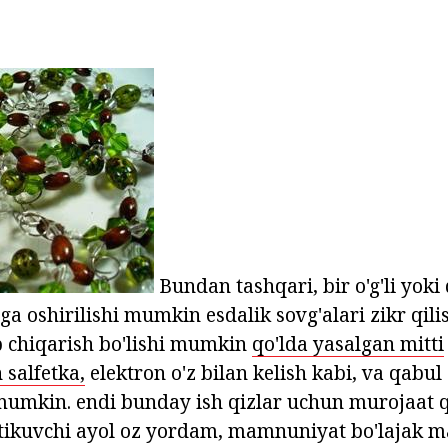
Bundan tashqari, bir o'g'li yoki 
a oshirilishi mumkin esdalik sovg'alari zikr qilish
 chiqarish bo'lishi mumkin
qo'lda yasalgan mitti
 salfetka,
elektron o'z bilan kelish kabi, va qabul
 mumkin. endi bunday ish qizlar uchun murojaat q
 tikuvchi ayol oz yordam, mamnuniyat bo'lajak m