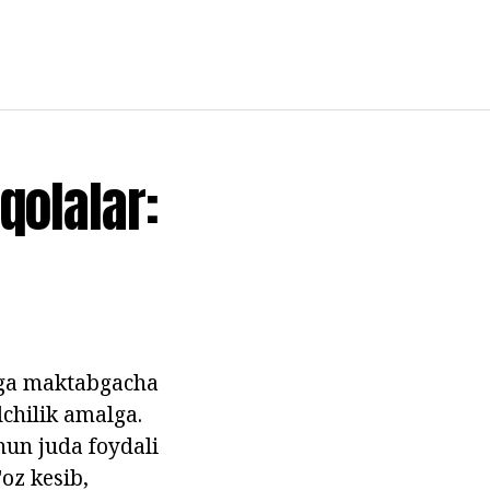
qolalar:
irga maktabgacha
chilik amalga.
hun juda foydali
oz kesib,