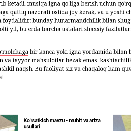
rib ketadi. musiqa igna qo'liga berish uchun qo'
aga qattiq nazorati ostida joy kerak, va u yoshi c
n foydalidir: bunday hunarmandchilik bilan shug'
olti yil, bu erda barcha ustalari shaxsiy fazilatla
ro'molchaga
bir kanca yoki igna yordamida bilan bo
va tayyor mahsulotlar bezak emas: kashtachilik
shkil naqsh. Bu faoliyat siz va chaqaloq ham quv
a!
Ko'rsatkich mavzu - muhit va ariza
usullari