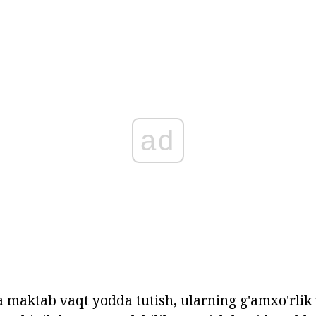
ad
maktab vaqt yodda tutish, ularning g'amxo'rlik