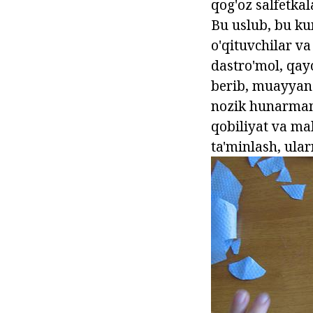
qog'oz salfetka
Bu uslub, bu ku
o'qituvchilar va
dastro'mol, qay
berib, muayyan 
nozik hunarmand
qobiliyat va mah
ta'minlash, ular