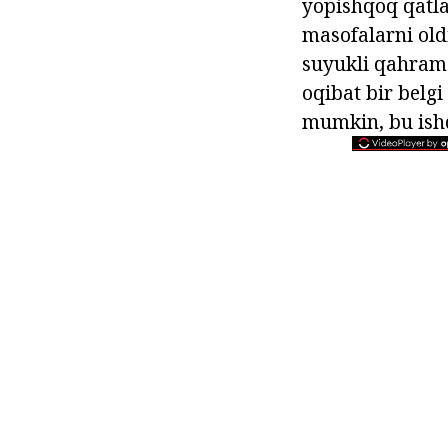
yopishqoq qatla
masofalarni oldi
suyukli qahramon
oqibat bir belg
mumkin, bu ishda