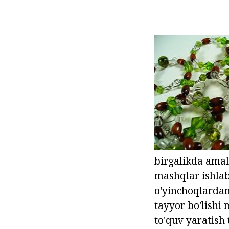
birgalikda amalg
mashqlar ishlab
o'yinchoqlardan
tayyor bo'lishi
to'quv yaratish