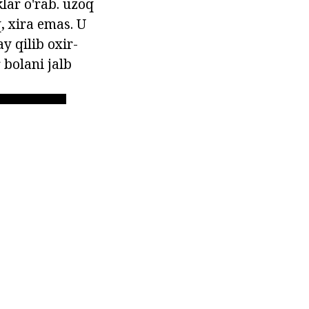
lar o'rab. uzoq
q, xira emas. U
y qilib oxir-
 bolani jalb