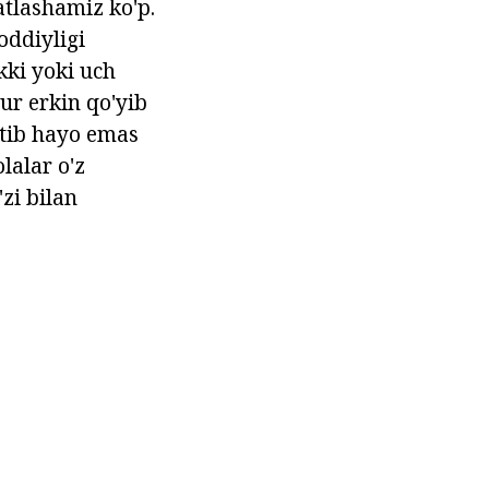
atlashamiz ko'p.
oddiyligi
kki yoki uch
ur erkin qo'yib
atib hayo emas
lalar o'z
zi bilan