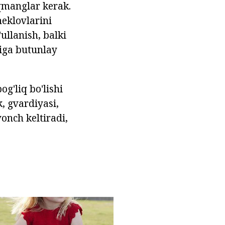
rqmanglar kerak.
heklovlarini
ullanish, balki
riga butunlay
g'liq bo'lishi
, gvardiyasi,
onch keltiradi,