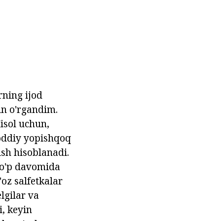
rning ijod
un o'rgandim.
isol uchun,
moddiy yopishqoq
ish hisoblanadi.
 to'p davomida
'oz salfetkalar
lgilar va
i, keyin