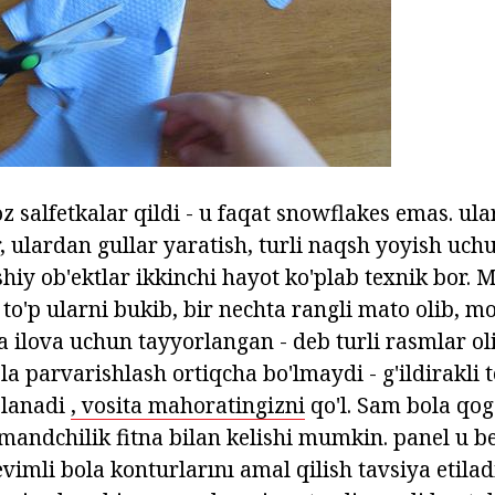
 salfetkalar qildi - u faqat snowflakes emas. ula
, ulardan gullar yaratish, turli naqsh yoyish uch
iy ob'ektlar ikkinchi hayot ko'plab texnik bor. M
 to'p ularni bukib, bir nechta rangli mato olib, 
 ilova uchun tayyorlangan - deb turli rasmlar ol
la parvarishlash ortiqcha bo'lmaydi - g'ildirakli
jlanadi
, vosita mahoratingizni
qo'l. Sam bola qog
andchilik fitna bilan kelishi mumkin. panel u be
imli bola konturlarını amal qilish tavsiya etilad