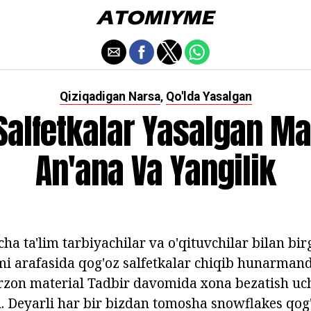
Qiziqadigan Narsa
Qo'lda Yasalgan
,
Salfetkalar Yasalgan Ma
An'ana Va Yangilik
cha ta'lim tarbiyachilar va o'qituvchilar bilan b
mi arafasida qog'oz salfetkalar chiqib hunarmand
rzon material Tadbir davomida xona bezatish uc
. Deyarli har bir bizdan tomosha snowflakes qog'