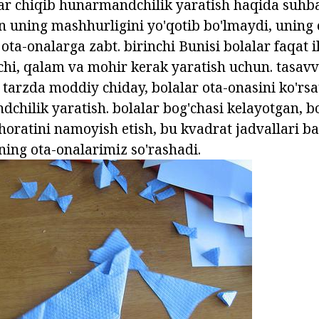
lar chiqib hunarmandchilik yaratish haqida suhb
n uning mashhurligini yo'qotib bo'lmaydi, uning 
 ota-onalarga zabt. birinchi Bunisi bolalar faqat i
chi, qalam va mohir kerak yaratish uchun. tasavv
tarzda moddiy chiday, bolalar ota-onasini ko'rs
chilik yaratish. bolalar bog'chasi kelayotgan, bo
oratini namoyish etish, bu kvadrat jadvallari ba'
ning ota-onalarimiz so'rashadi.