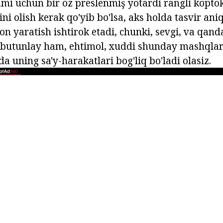
mi uchun bir oz preslenmiş yotardi rangli koptok
ni olish kerak qo'yib bo'lsa, aks holda tasvir ani
 yaratish ishtirok etadi, chunki, sevgi, va qanda
i butunlay ham, ehtimol, xuddi shunday mashqlar
 uning sa'y-harakatlari bog'liq bo'ladi olasiz.