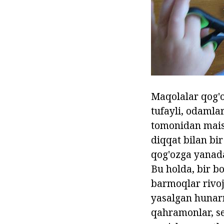
Maqolalar qog'oz
tufayli, odamlar
tomonidan maish
diqqat bilan bir
qog'ozga yanada
Bu holda, bir bo
barmoqlar rivo
yasalgan hunarm
qahramonlar, sev