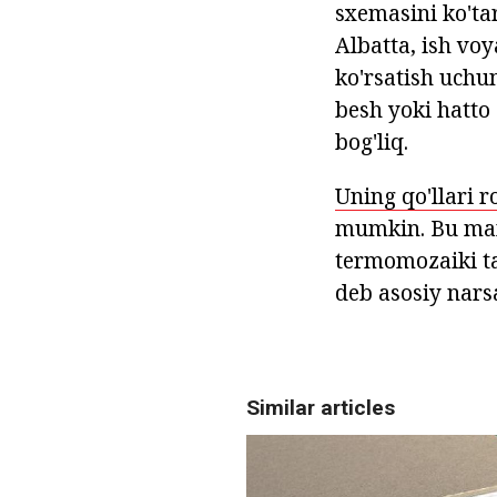
sxemasini ko'ta
Albatta, ish voy
ko'rsatish uchu
besh yoki hatto 
bog'liq.
Uning qo'llari 
mumkin. Bu man 
termomozaiki ta
deb asosiy nars
Similar articles