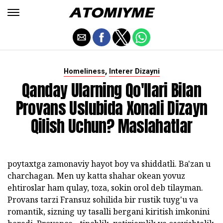
,
Homeliness
Interer Dizayni
Qanday Ularning Qo'llari Bilan
Provans Uslubida Xonali Dizayn
Qilish Uchun? Maslahatlar
poytaxtga zamonaviy hayot boy va shiddatli. Ba'zan u
charchagan. Men uy katta shahar okean yovuz
ehtiroslar ham qulay, toza, sokin orol deb tilayman.
Provans tarzi Fransuz sohilida bir rustik tuyg'u va
romantik, sizning uy tasalli bergani kiritish imkonini