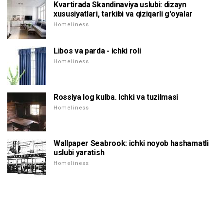
Kvartirada Skandinaviya uslubi: dizayn
xususiyatlari, tarkibi va qiziqarli g'oyalar
Homeliness
Libos va parda - ichki roli
Homeliness
Rossiya log kulba. Ichki va tuzilmasi
Homeliness
Wallpaper Seabrook: ichki noyob hashamatli
uslubi yaratish
Homeliness