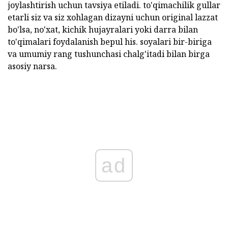
joylashtirish uchun tavsiya etiladi. to'qimachilik gullar
etarli siz va siz xohlagan dizayni uchun original lazzat
bo'lsa, no'xat, kichik hujayralari yoki darra bilan
to'qimalari foydalanish bepul his. soyalari bir-biriga
va umumiy rang tushunchasi chalg'itadi bilan birga
asosiy narsa.
ad