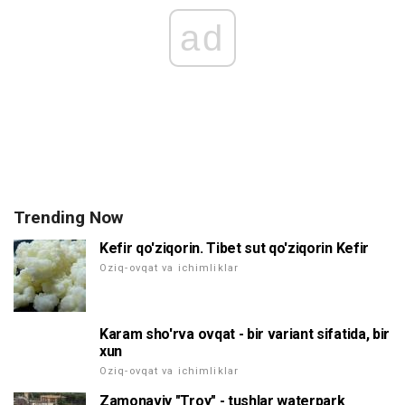
ad
Trending Now
Kefir qo'ziqorin. Tibet sut qo'ziqorin Kefir
Oziq-ovqat va ichimliklar
Karam sho'rva ovqat - bir variant sifatida, bir
xun
Oziq-ovqat va ichimliklar
Zamonaviy "Troy" - tushlar waterpark