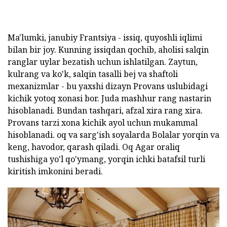
Ma'lumki, janubiy Frantsiya - issiq, quyoshli iqlimi
bilan bir joy. Kunning issiqdan qochib, aholisi salqin
ranglar uylar bezatish uchun ishlatilgan. Zaytun,
kulrang va ko'k, salqin tasalli bej va shaftoli
mexanizmlar - bu yaxshi dizayn Provans uslubidagi
kichik yotoq xonasi bor. Juda mashhur rang nastarin
hisoblanadi. Bundan tashqari, afzal xira rang xira.
Provans tarzi xona kichik ayol uchun mukammal
hisoblanadi. oq va sarg'ish soyalarda Bolalar yorqin va
keng, havodor, qarash qiladi. Oq Agar oraliq
tushishiga yo'l qo'ymang, yorqin ichki batafsil turli
kiritish imkonini beradi.