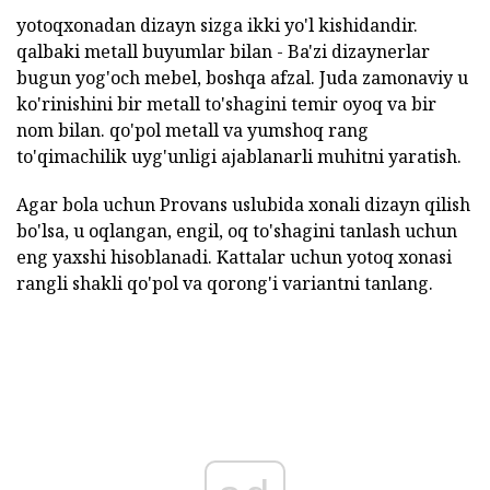
yotoqxonadan dizayn sizga ikki yo'l kishidandir.
qalbaki metall buyumlar bilan - Ba'zi dizaynerlar
bugun yog'och mebel, boshqa afzal. Juda zamonaviy u
ko'rinishini bir metall to'shagini temir oyoq va bir
nom bilan. qo'pol metall va yumshoq rang
to'qimachilik uyg'unligi ajablanarli muhitni yaratish.
Agar bola uchun Provans uslubida xonali dizayn qilish
bo'lsa, u oqlangan, engil, oq to'shagini tanlash uchun
eng yaxshi hisoblanadi. Kattalar uchun yotoq xonasi
rangli shakli qo'pol va qorong'i variantni tanlang.