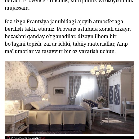
beradi. Provence - tinchlik, xotirjamlik va osoyishtalik
mujassam.
Biz sizga Frantsiya janubidagi ajoyib atmosferaga
berilish taklif etamiz. Provans uslubida xonali dizayn
bezashni qanday o'rganadilar. dizayn ilhom bir
bo'lagini topish. zarur ichki, tabiiy materiallar, Amp
ma'lumotlar va tasavvur bir oz yaratish uchun.