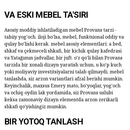
VA ESKI MEBEL TA'SIRI
Asosiy moddiy ishlatiladigan mebel Provans tarzi -
tabiiy yog'och. iloji bo'lsa, mebel, funktsional oddiy va
qulay bo'lishi kerak. mebel asosiy elementlari: a bed,
shkaf va çekmeceli shkafi, bir kichik qulay kafedrasi
va Yatağımın jadvallar, bir juft. o'z qo'li bilan Provans
tarzida bir xonali dizayn yaratish uchun, u ko'p kuch
yoki moliyaviy investitsiyalarni talab qilmaydi. mebel
tanlashda, siz arzon variantlari afzal berishi mumkin.
Keyinchalik, maxsus Emery mato, bo'yoqlar, yog'och
va ochiq-oydin lak yordamida, siz Provans uslubi
keksa zamonaviy dizayn elementda arzon zerikarli
shkafi qo'yishingiz mumkin.
BIR YOTOQ TANLASH