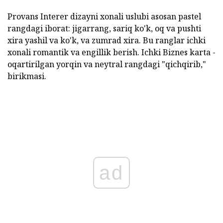
Provans Interer dizayni xonali uslubi
asosan pastel
rangdagi iborat: jigarrang, sariq ko'k, oq va pushti
xira yashil va ko'k, va zumrad xira. Bu ranglar ichki
xonali romantik va engillik berish. Ichki Biznes karta -
oqartirilgan yorqin va neytral rangdagi "qichqirib,"
birikmasi.
ad