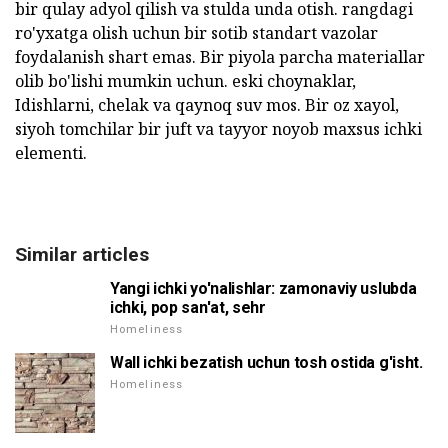
bir qulay adyol qilish va stulda unda otish. rangdagi
ro'yxatga olish uchun bir sotib standart vazolar
foydalanish shart emas. Bir piyola parcha materiallar
olib bo'lishi mumkin uchun. eski choynaklar,
Idishlarni, chelak va qaynoq suv mos. Bir oz xayol,
siyoh tomchilar bir juft va tayyor noyob maxsus ichki
elementi.
Similar articles
Yangi ichki yo'nalishlar: zamonaviy uslubda
ichki, pop san'at, sehr
Homeliness
Wall ichki bezatish uchun tosh ostida g'isht.
Homeliness