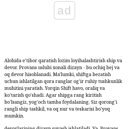
ad
Alohida e'tibor qaratish lozim loyihalashtirish ship va
devor. Provans uslubi xonali dizayn - bu ochiq bej va
oq devor hisoblanadi. Ma'lumki, shiftga bezatish
uchun ishlatilgan qora ranglar og'ir ruhiy tushkunlik
muhitini yaratish. Yorqin Shift havo, oraliq va
ko'tarish qo'shadi. Agar shipga rang kiritish
bo'lsangiz, yog'och tamba foydalaning. Siz qorong'i
rangli ship tashkil, va oq nur va teskarisi bo'yoq
mumkin.
devorlarining dizayn suvash ishlatiladi. Va, Provans