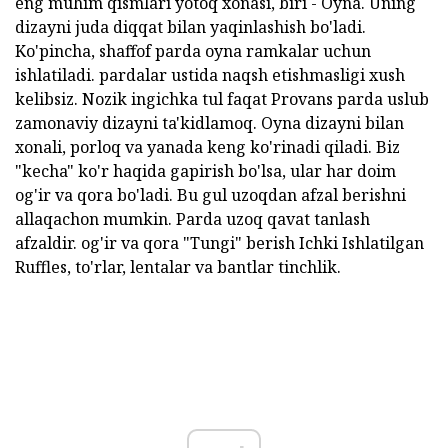
eng muhim qismlari yotoq xonasi, biri - Oyna. Uning
dizayni juda diqqat bilan yaqinlashish bo'ladi.
Ko'pincha, shaffof parda oyna ramkalar uchun
ishlatiladi. pardalar ustida naqsh etishmasligi xush
kelibsiz. Nozik ingichka tul faqat Provans parda uslub
zamonaviy dizayni ta'kidlamoq. Oyna dizayni bilan
xonali, porloq va yanada keng ko'rinadi qiladi. Biz
"kecha" ko'r haqida gapirish bo'lsa, ular har doim
og'ir va qora bo'ladi. Bu gul uzoqdan afzal berishni
allaqachon mumkin. Parda uzoq qavat tanlash
afzaldir. og'ir va qora "Tungi" berish Ichki Ishlatilgan
Ruffles, to'rlar, lentalar va bantlar tinchlik.