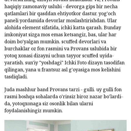
haqiqiy zamonaviy uslubi - devorga gips bir necha
qatlamlari bir qasddan ehtiyotkor dastur. yog'och
paneli yordamida devorlar moslashtirishdan. Ular
alohida element sifatida, ichki katta qarash. Bunday
imkoniyat sizga mos emas ketsangiz, bas, ular har
doim bo'yalgan mumkin. scuffed devorlari va
burchaklar oz fon rasmini va Provans uslubida bir
yotoq xonasi dizayni uchun tayyor scuffed uyida-
yaratish. sun'iy "yoshdagi" Ichki Foto dizayn tasodifan
qilingan, yana u frantsuz asl g'oyasiga mos kelishini
tasdiqladi.
Juda mashhur band Provans tarzi - gulli. uy gulli fon
rasmi boshqa sohalarda o'rinsiz biroz nazar bo'lardi-
da, yotoqxonaga siz osonlik bilan ularni
foydalanishingiz mumkin.