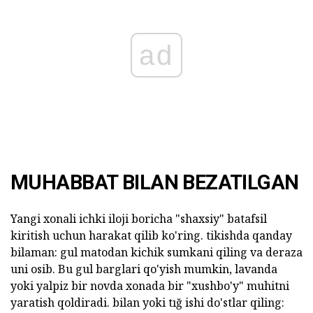
ad
MUHABBAT BILAN BEZATILGAN
Yangi xonali ichki iloji boricha "shaxsiy" batafsil
kiritish uchun harakat qilib ko'ring. tikishda qanday
bilaman: gul matodan kichik sumkani qiling va deraza
uni osib. Bu gul barglari qo'yish mumkin, lavanda
yoki yalpiz bir novda xonada bir "xushbo'y" muhitni
yaratish qoldiradi. bilan yoki tığ ishi do'stlar qiling: