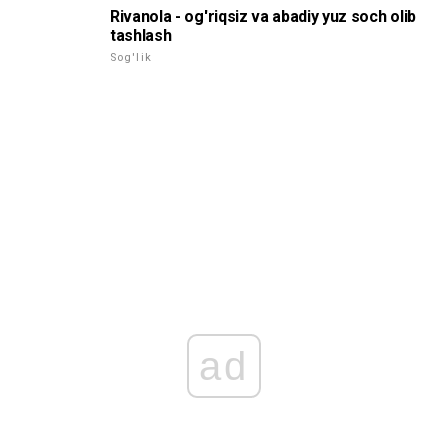
Rivanola - og'riqsiz va abadiy yuz soch olib
tashlash
Sog'lik
ad