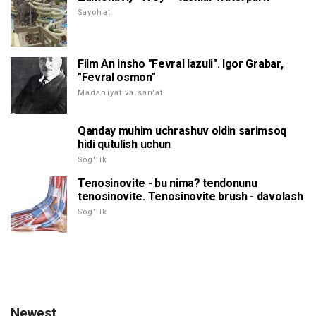
Sayohat
Film An insho "Fevral lazuli". Igor Grabar,
"Fevral osmon"
Madaniyat va san'at
Qanday muhim uchrashuv oldin sarimsoq
hidi qutulish uchun
Sog'lik
Tenosinovite - bu nima? tendonunu
tenosinovite. Tenosinovite brush - davolash
Sog'lik
Newest