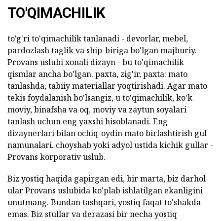
TO'QIMACHILIK
to'g'ri to'qimachilik tanlanadi - devorlar, mebel,
pardozlash taglik va ship-biriga bo'lgan majburiy.
Provans uslubi xonali dizayn - bu to'qimachilik
qismlar ancha bo'lgan. paxta, zig'ir, paxta: mato
tanlashda, tabiiy materiallar yoqtirishadi. Agar mato
tekis foydalanish bo'lsangiz, u to'qimachilik, ko'k
moviy, binafsha va oq, moviy va zaytun soyalari
tanlash uchun eng yaxshi hisoblanadi. Eng
dizaynerlari bilan ochiq-oydin mato birlashtirish gul
namunalari. choyshab yoki adyol ustida kichik gullar -
Provans korporativ uslub.
Biz yostiq haqida gapirgan edi, bir marta, biz darhol
ular Provans uslubida ko'plab ishlatilgan ekanligini
unutmang. Bundan tashqari, yostiq faqat to'shakda
emas. Biz stullar va derazasi bir necha yostiq