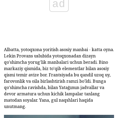
ad
Albatta, yotoqxona yoritish asosiy manbai - katta oyna.
Lekin Provans uslubida yotoqxonadan dizayn
qo'shimcha yorug'lik manbalari uchun beradi. Bino
markaziy qismida, biz to'qib elementlar bilan asosiy
qismi temir avize bor. Frantsiyada bu qandil uzoq uy,
farovonlik va oila birlashtirish ramzi bo'ldi. Bunga
qo'shimcha ravishda, bilan Yatağımın jadvallar va
devor armatura uchun kichik lampalar tanlang
matodan soyalar. Yana, gul naqshlari haqida
unutmang.