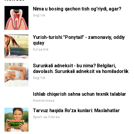
Nima u bosing qachon tish og'riydi, agar?
Sog'lik
Yurish-turishi "Ponytail" - zamonaviy, oddiy
qulay
Go'zallik
Surunkali adneksit - bu nima? Belgilari,
davolash. Surunkali adneksit va homiladorlik
Sog'lik
Ishlab chiqarish sahna uchun texnik talablar
Homeliness
Tarvuz haqida Ro'za kunlari: Maslahatlar
Sport va Fitnes