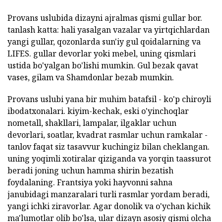
Provans uslubida dizayni ajralmas qismi gullar bor.
tanlash katta: hali yasalgan vazalar va yirtqichlardan
yangi gullar, qozonlarda sun'iy gul qoidalarning va
LIFES. gullar devorlar yoki mebel, uning qismlari
ustida bo'yalgan bo'lishi mumkin. Gul bezak qavat
vases, gilam va Shamdonlar bezab mumkin.
Provans uslubi yana bir muhim batafsil - ko'p chiroyli
ibodatxonalari. kiyim-kechak, eski o'yinchoqlar
nometall, shakllari, lampalar, ilgaklar uchun
devorlari, soatlar, kvadrat rasmlar uchun ramkalar -
tanlov faqat siz tasavvur kuchingiz bilan cheklangan.
uning yoqimli xotiralar qiziganda va yorqin taassurot
beradi joning uchun hamma shirin bezatish
foydalaning. Frantsiya yoki hayvonni sahna
janubidagi manzaralari turli rasmlar yordam beradi,
yangi ichki ziravorlar. Agar donolik va o'ychan kichik
ma'lumotlar olib bo'lsa, ular dizayn asosiy qismi olcha