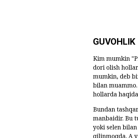
GUVOHLIK
Kim mumkin "Pro
dori olish holla
mumkin, deb bir
bilan muammo. B
hollarda haqid
Bundan tashqari
manbaidir. Bu tu
yoki selen bila
qilinmoqda. A ya