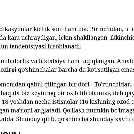
dıkasyonlar kichik soni ham bor. Birinchidan, u i
uda kam uchraydigan, lekin shakllangan. Ikkinchid
hun tendentsiyasi hisoblanadi.
miladorlik va laktatsiya ham taqiqlangan. Amald
ozirgi qo'shimchalar barcha da ko'rsatilgan emas
omonidan qabul qilingan bir dori - To'rtinchidan, 
haqida biz keyinroq bir oz bilib olamiz», deb qay
 18 yoshdan necha istisnolar (16 kishining ozod q
gan ma'noni anglatadi. Qo'llash mumkin bo'lmag
yxatda. Shunday qilib, qo'shimcha shunday xavfli 