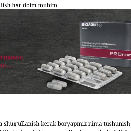
ilish har doim muhim.
ha shug'ullanish kerak boryapmiz nima tushunis