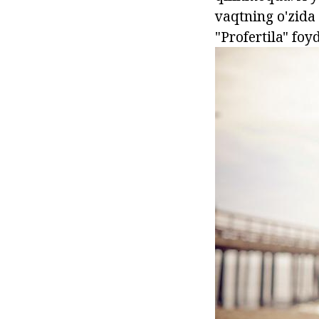
vaqtning o'zida
"Profertila" fo