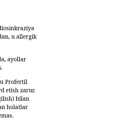
diosinkraziya
an, u allergik
a, ayollar
.
u Profertil
d etish zarur.
ilish) bilan
an holatlar
emas.