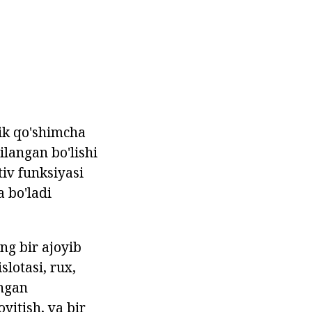
ik qo'shimcha
ilangan bo'lishi
iv funksiyasi
 bo'ladi
ng bir ajoyib
slotasi, rux,
angan
yitish, va bir