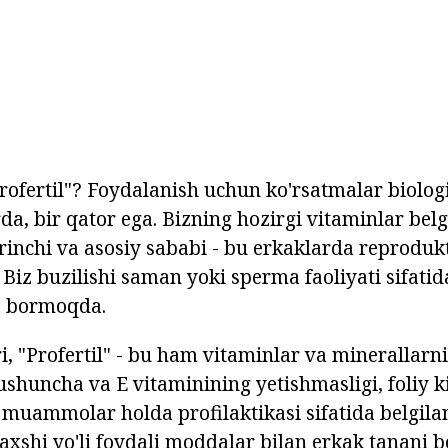
fertil"? Foydalanish uchun ko'rsatmalar biolog
rda, bir qator ega. Bizning hozirgi vitaminlar belg
inchi va asosiy sababi - bu erkaklarda reprodukt
iz buzilishi saman yoki sperma faoliyati sifatida
a bormoqda.
, "Profertil" - bu ham vitaminlar va minerallarni
shuncha va E vitaminining yetishmasligi, foliy ki
n muammolar holda profilaktikasi sifatida belgil
xshi yo'li foydali moddalar bilan erkak tanani bo