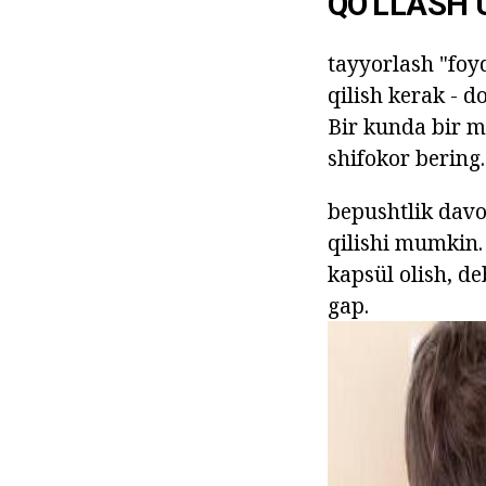
QO'LLASH 
tayyorlash "foy
qilish kerak - d
Bir kunda bir m
shifokor bering.
bepushtlik davo
qilishi mumkin.
kapsül olish, de
gap.