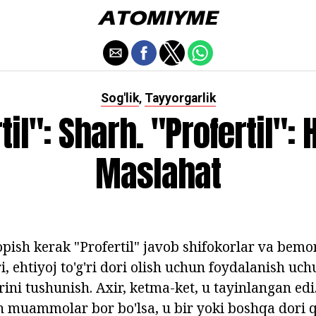
Sog'lik
Tayyorgarlik
,
til": Sharh. "Profertil": 
Maslahat
opish kerak "Profertil" javob shifokorlar va bemor
, ehtiyoj to'g'ri dori olish uchun foydalanish uc
rini tushunish. Axir, ketma-ket, u tayinlangan edi
sh muammolar bor bo'lsa, u bir yoki boshqa dori