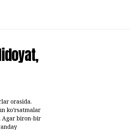
Hidoyat,
lar orasida.
hun ko'rsatmalar
. Agar biron-bir
 qanday