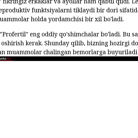
" fikringiz erkaklar va ayollar ham qabul qildi. L
roduktiv funktsiyalarni tiklaydi bir dori sifatid
ammolar holda yordamchisi bir xil bo'ladi.
"Profertil" eng oddiy qo'shimchalar bo'ladi. Bu
ni oshirish kerak. Shunday qilib, bizning hozirgi do
lan muammolar chalingan bemorlarga buyurilad