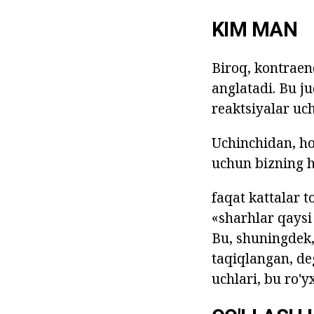
KIM MAN
Biroq, kontraen
anglatadi. Bu j
reaktsiyalar uc
Uchinchidan, ho
uchun bizning h
faqat kattalar t
«sharhlar qaysi 
Bu, shuningdek,
taqiqlangan, de
uchlari, bu ro'