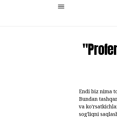
"Profer
Endi biz nima t
Bundan tashqari
va ko'rsatkichla
sog'liqni saqla