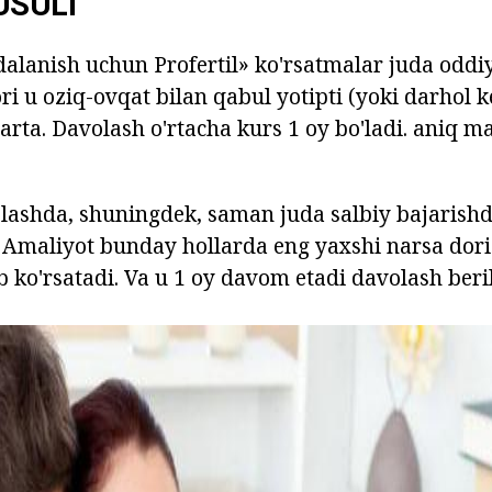
USULI
dalanish uchun Profertil» ko'rsatmalar juda oddi
ori u oziq-ovqat bilan qabul yotipti (yoki darhol k
arta. Davolash o'rtacha kurs 1 oy bo'ladi. aniq 
lashda, shuningdek, saman juda salbiy bajarishd
 Amaliyot bunday hollarda eng yaxshi narsa dori
b ko'rsatadi. Va u 1 oy davom etadi davolash beri