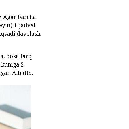
y. Agar barcha
eyin) 1-jadval.
maqsadi davolash
a, doza farq
 kuniga 2
lgan Albatta,