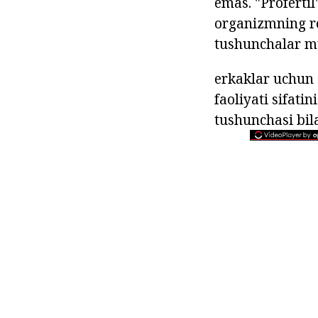
emas. "Profertil
organizmning rep
tushunchalar mu
erkaklar uchun 
faoliyati sifati
tushunchasi bi