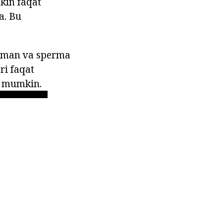
ekin faqat
a. Bu
 saman va sperma
ri faqat
i mumkin.