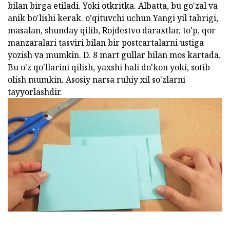
bilan birga etiladi. Yoki otkritka. Albatta, bu go'zal va
anik bo'lishi kerak. o'qituvchi uchun Yangi yil tabrigi,
masalan, shunday qilib, Rojdestvo daraxtlar, to'p, qor
manzaralari tasviri bilan bir postcartalarni ustiga
yozish va mumkin. D. 8 mart gullar bilan mos kartada.
Bu o'z qo'llarini qilish, yaxshi hali do'kon yoki, sotib
olish mumkin. Asosiy narsa ruhiy xil so'zlarni
tayyorlashdir.