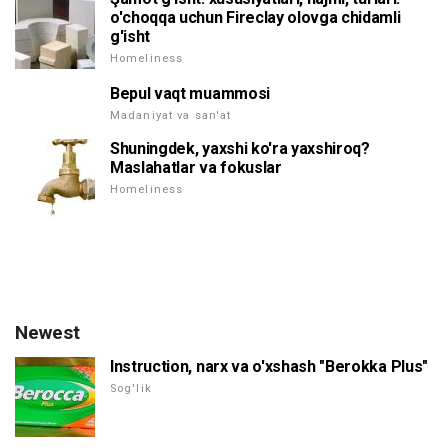
o'choqqa uchun Fireclay olovga chidamli
g'isht
Homeliness
Bepul vaqt muammosi
Madaniyat va san'at
Shuningdek, yaxshi ko'ra yaxshiroq?
Maslahatlar va fokuslar
Homeliness
Newest
Instruction, narx va o'xshash "Berokka Plus"
Sog'lik