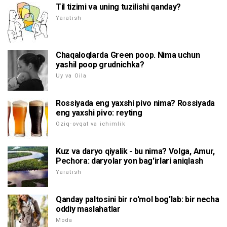
Til tizimi va uning tuzilishi qanday?
Yaratish
Chaqaloqlarda Green poop. Nima uchun
yashil poop grudnichka?
Uy va Oila
Rossiyada eng yaxshi pivo nima? Rossiyada
eng yaxshi pivo: reyting
Oziq-ovqat va ichimlik
Kuz va daryo qiyalik - bu nima? Volga, Amur,
Pechora: daryolar yon bag'irlari aniqlash
Yaratish
Qanday paltosini bir ro'mol bog'lab: bir necha
oddiy maslahatlar
Moda