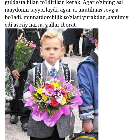
guldasta bilan to'ldirilsin kerak. Agar o'zining asl
maydonni tayyorlaydi, agar u, unutilmas sovg'a
bo'ladi. minnatdorchilik so'zlari yurakdan, samimiy
edi asosiy narsa, gullar iborat.