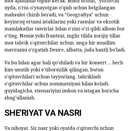
mos ajablanib topish kerak. Misol uchun, "yozuvchi"
uyda, o'rni-o'ynayotgan o'qish uchun belgilangan
mahsulot chizib beradi, va "Geografiya" uchun -
keyinroq ertami istaklarini yoki rasmlar va ekzotik
mamlakatlar tasvirlar bilan o'zini-o'zi qildi albom bor
o'ting. Nemis yoki frantsuz, ingliz tilida xorijiy tillar
mos tabrik o`qituvchilar uchun. unga bir muallim
mavzusini o'rgatish Desire, albatta, juda baxtli bo'ladi.
Va bu bilan agar hali qo'shiladi va bir konsert ... hech
kim unutib yoki e'tiborsizlik qilingan, butun
o'qituvchilari uchun tayyorlang. tabriklash
o'qituvchilar uchun nominatsiyasi bilan keladi.
quyidagicha, stsenariyini imkon va istagan boricha
shug'ullanish.
SHE'RIYAT VA NASRI
Va nihoyat. Siz nasr yoki oyatda o'qituvchi uchun