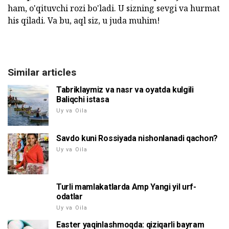
ham, o'qituvchi rozi bo'ladi. U sizning sevgi va hurmat
his qiladi. Va bu, aql siz, u juda muhim!
Similar articles
Tabriklaymiz va nasr va oyatda kulgili
Baliqchi istasa
Uy va Oila
Savdo kuni Rossiyada nishonlanadi qachon?
Uy va Oila
Turli mamlakatlarda Amp Yangi yil urf-
odatlar
Uy va Oila
Easter yaqinlashmoqda: qiziqarli bayram