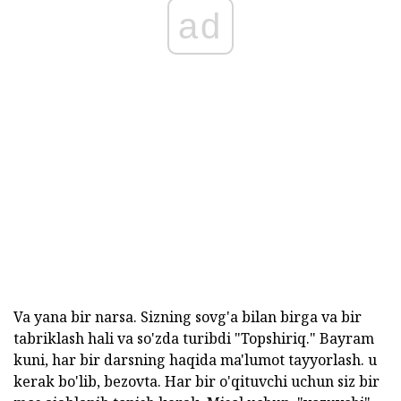
ad
Va yana bir narsa. Sizning sovg'a bilan birga va bir
tabriklash hali va so'zda turibdi "Topshiriq." Bayram
kuni, har bir darsning haqida ma'lumot tayyorlash. u
kerak bo'lib, bezovta. Har bir o'qituvchi uchun siz bir