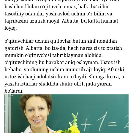
bosh harf bilan o'qituvchi emas, balki ba'zi bir
tasodifiy odamlar yosh avlod uchun o'z bilim va
tajribasini uzatish moyil. Albatta, bu katta hurmat
loyiq.
o'qituvchilar uchun qutlovlar butun sinf nomidan
gapirish. Albatta, bo'lsa-da, hech narsa siz to'xtatish
mumkin o'qituvchisi tabriklayman alohida.
o'qituvchining bu harakat aniq eslayman. Ustoz ish
bebaho, va shuning uchun munosib ajr loyiq. Afsuski,
ustoz ish haqi adolatsiz kam to'laydi. Shunga ko'ra, u
yaxshi istaklar shaklida shukr olish juda yaxshi
bo'lardi.