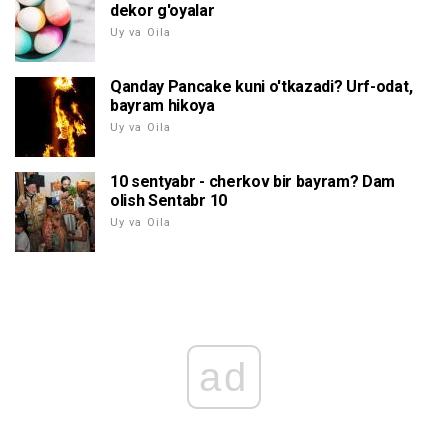
dekor g'oyalar
Uy va Oila
Qanday Pancake kuni o'tkazadi? Urf-odat,
bayram hikoya
Uy va Oila
10 sentyabr - cherkov bir bayram? Dam
olish Sentabr 10
Uy va Oila
ad