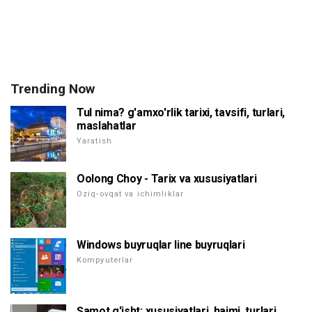
Trending Now
Tul nima? g'amxo'rlik tarixi, tavsifi, turlari,
maslahatlar
Yaratish
Oolong Choy - Tarix va xususiyatlari
Oziq-ovqat va ichimliklar
Windows buyruqlar line buyruqlari
Kompyuterlar
Şamot g'isht: xususiyatlari, hajmi, turlari.