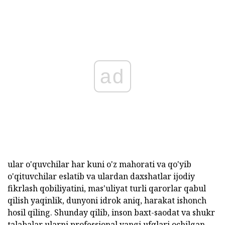
ad
ular o'quvchilar har kuni o'z mahorati va qo'yib
o'qituvchilar eslatib va ulardan daxshatlar ijodiy
fikrlash qobiliyatini, mas'uliyat turli qarorlar qabul
qilish yaqinlik, dunyoni idrok aniq, harakat ishonch
hosil qiling. Shunday qilib, inson baxt-saodat va shukr
talabalar ularni professional yangi ufqlari ochilgan