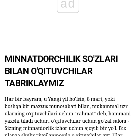
ad
MINNATDORCHILIK SO'ZLARI
BILAN O'QITUVCHILAR
TABRIKLAYMIZ
Har bir bayram, u Yangi yil bo'lsin, 8 mart, yoki
boshqa bir maxsus munosabati bilan, mukammal uzr
ularning o'qituvchilari uchun "rahmat" deb, hammani
yaxshi tiladi uchun. o'qituvchilar uchun go'zal salom -
Sizning minnatdorlik izhor uchun ajoyib bir yo'l. Biz
ularga shukr rivojlanmoqda o'qituvchilar ayt. Ular,