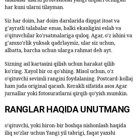
har kuni ularni tilayman.
Siz har doim, har doim darslarida diqqat itoat va
g'ayratli talabalar emas, balki ekanligini eslab va
o'qituvchilar ko'rsatmalariga quloq. Agar, o'z ishini va
g'amxo'rlik yuksak qadrlaymiz, ular siz uchun,
albatta, barcha uchun ularga rahmat deb ayt.
Sizning asl kartasini qilish uchun harakat qilib
ko'ring. Xayol bir oz qo'shing. Misol uchun, o'z
o'qituvchi sevimli rangini foydalaning. Postcard-kollaj
ham juda original qarash. Kerakli sifatida asos Agar
jurnallar yoki fotosuratlarni qirqib qo'yish mumkin.
RANGLAR HAQIDA UNUTMANG
o'qituvchi, yoki biron-bir boshqa nishonlash haqida
iliq so'zlar uchun Yangi yil tabrigi, faqat yaxshi