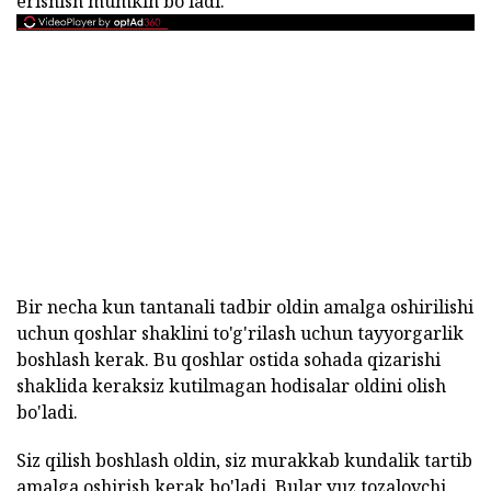
erishish mumkin bo'ladi.
Bir necha kun tantanali tadbir oldin amalga oshirilishi
uchun qoshlar shaklini to'g'rilash uchun tayyorgarlik
boshlash kerak. Bu qoshlar ostida sohada qizarishi
shaklida keraksiz kutilmagan hodisalar oldini olish
bo'ladi.
Siz qilish boshlash oldin, siz murakkab kundalik tartib
amalga oshirish kerak bo'ladi. Bular yuz tozalovchi