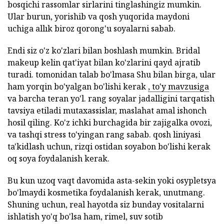
bosqichi rassomlar sirlarini tinglashingiz mumkin.
Ular burun, yorishib va qosh yuqorida maydoni
uchiga allık biroz qorong'u soyalarni sabab.
Endi siz o'z ko'zlari bilan boshlash mumkin. Bridal
makeup kelin qat'iyat bilan ko'zlarini qayd ajratib
turadi. tomonidan talab bo'lmasa Shu bilan birga, ular
ham yorqin bo'yalgan bo'lishi kerak
, to'y mavzusiga
va barcha teran yo'l. rang soyalar jadalligini tarqatish
tavsiya etiladi mutaxassislar, maslahat amal ishonch
hosil qiling. Ko'z ichki burchagida bir zajigalka ovozi,
va tashqi stress to'yingan rang sabab. qosh liniyasi
ta'kidlash uchun, rizqi ostidan soyabon bo'lishi kerak
oq soya foydalanish kerak.
Bu kun uzoq vaqt davomida asta-sekin yoki osypletsya
bo'lmaydi kosmetika foydalanish kerak, unutmang.
Shuning uchun, real hayotda siz bunday vositalarni
ishlatish yo'q bo'lsa ham, rimel, suv sotib