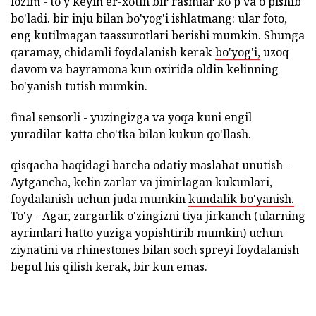
lozim - to'y keyin er-xotin bir rasmlar ko'p va o'pishib
bo'ladi. bir inju bilan bo'yog'i ishlatmang: ular foto,
eng kutilmagan taassurotlari berishi mumkin. Shunga
qaramay, chidamli foydalanish kerak
bo'yog'i,
uzoq
davom va bayramona kun oxirida oldin kelinning
bo'yanish tutish mumkin.
final sensorli - yuzingizga va yoqa kuni engil
yuradilar katta cho'tka bilan kukun qo'llash.
qisqacha haqidagi barcha odatiy maslahat unutish -
Aytgancha, kelin zarlar va jimirlagan kukunlari,
foydalanish uchun juda mumkin
kundalik bo'yanish.
To'y - Agar, zargarlik o'zingizni tiya jirkanch (ularning
ayrimlari hatto yuziga yopishtirib mumkin) uchun
ziynatini va rhinestones bilan soch spreyi foydalanish
bepul his qilish kerak, bir kun emas.