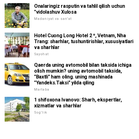
Onalaringiz rasputin va tahlil qilish uchun
"vidolashuv Xulosa
Madaniyat va san'at
Hotel Cuong Long Hotel 2 *, Vetnam, Nha
Trang: sharhlar, tushuntirishlar, xususiyatlari
va sharhlar
Sayohat
Qaerda uning avtomobil bilan taksida ichiga
olish mumkin? uning avtomobil taksida,
"Baxtli" ham oling. uning mashinada
"Yandeks.Taksi" yilda qiling
Martaba
1 shifoxona Ivanovo: Sharh, ekspertlar,
xizmatlar va sharhlar
Sog'lik