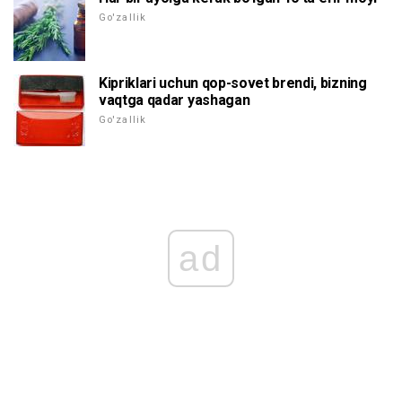
Go'zallik
Kipriklari uchun qop-sovet brendi, bizning
vaqtga qadar yashagan
Go'zallik
ad