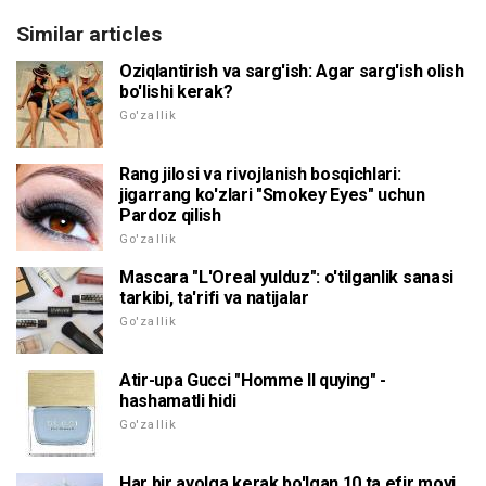
Similar articles
Oziqlantirish va sarg'ish: Agar sarg'ish olish
bo'lishi kerak?
Go'zallik
Rang jilosi va rivojlanish bosqichlari:
jigarrang ko'zlari "Smokey Eyes" uchun
Pardoz qilish
Go'zallik
Mascara "L'Oreal yulduz": o'tilganlik sanasi
tarkibi, ta'rifi va natijalar
Go'zallik
Atir-upa Gucci "Homme II quying" -
hashamatli hidi
Go'zallik
Har bir ayolga kerak bo'lgan 10 ta efir moyi