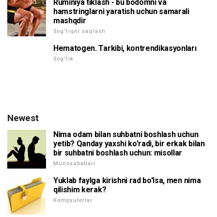
Ruminiya tiklash - bu bodomni va
hamstringlarni yaratish uchun samarali
mashqdir
Sog'liqni saqlash
Hematogen. Tarkibi, kontrendikasyonları
Sog'lik
Newest
Nima odam bilan suhbatni boshlash uchun
yetib? Qanday yaxshi ko'radi, bir erkak bilan
bir suhbatni boshlash uchun: misollar
Munosabatlari
Yuklab faylga kirishni rad bo'lsa, men nima
qilishim kerak?
Kompyuterlar