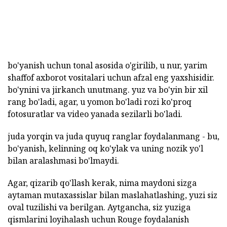
bo'yanish uchun tonal asosida o'girilib, u nur, yarim
shaffof axborot vositalari uchun afzal eng yaxshisidir.
bo'ynini va jirkanch unutmang. yuz va bo'yin bir xil
rang bo'ladi, agar, u yomon bo'ladi rozi ko'proq
fotosuratlar va video yanada sezilarli bo'ladi.
juda yorqin va juda quyuq ranglar foydalanmang - bu,
bo'yanish, kelinning oq ko'ylak va uning nozik yo'l
bilan aralashmasi bo'lmaydi.
Agar, qizarib qo'llash kerak, nima maydoni sizga
aytaman mutaxassislar bilan maslahatlashing, yuzi siz
oval tuzilishi va berilgan. Aytgancha, siz yuziga
qismlarini loyihalash uchun Rouge foydalanish