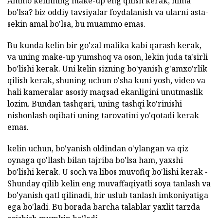
Ammo kelinning make-up eng qilish kerak, nima
bo'lsa? biz oddiy tavsiyalar foydalanish va ularni asta-
sekin amal bo'lsa, bu muammo emas.
Bu kunda kelin bir go'zal malika kabi qarash kerak,
va uning make-up yumshoq va oson, lekin juda ta'sirli
bo'lishi kerak. Uni kelin sizning bo'yanish g'amxo'rlik
qilish kerak, shuning uchun o'sha kuni yosh, video va
hali kameralar asosiy maqsad ekanligini unutmaslik
lozim. Bundan tashqari, uning tashqi ko'rinishi
nishonlash oqibati uning tarovatini yo'qotadi kerak
emas.
kelin uchun, bo'yanish oldindan o'ylangan va qiz
oynaga qo'llash bilan tajriba bo'lsa ham, yaxshi
bo'lishi kerak. U soch va libos muvofiq bo'lishi kerak -
Shunday qilib kelin eng muvaffaqiyatli soya tanlash va
bo'yanish qatl qilinadi, bir uslub tanlash imkoniyatiga
ega bo'ladi. Bu borada barcha talablar yaxlit tarzda