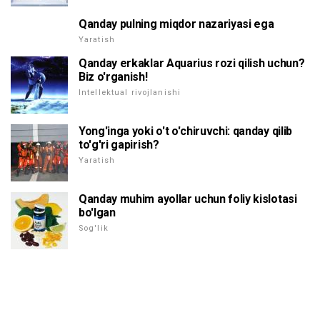
Qanday pulning miqdor nazariyasi ega
Yaratish
Qanday erkaklar Aquarius rozi qilish uchun?
Biz o'rganish!
Intellektual rivojlanishi
Yong'inga yoki o't o'chiruvchi: qanday qilib
to'g'ri gapirish?
Yaratish
Qanday muhim ayollar uchun foliy kislotasi
bo'lgan
Sog'lik