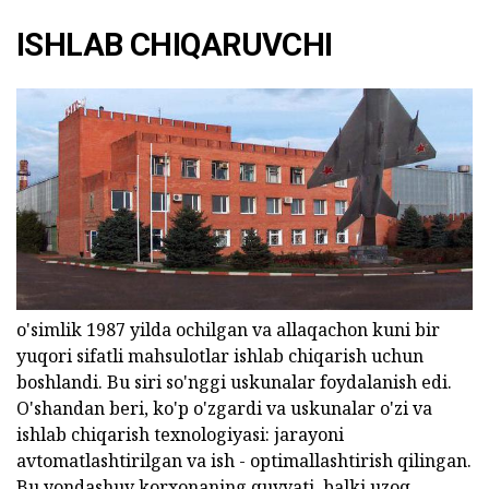
ISHLAB CHIQARUVCHI
o'simlik 1987 yilda ochilgan va allaqachon kuni bir
yuqori sifatli mahsulotlar ishlab chiqarish uchun
boshlandi. Bu siri so'nggi uskunalar foydalanish edi.
O'shandan beri, ko'p o'zgardi va uskunalar o'zi va
ishlab chiqarish texnologiyasi: jarayoni
avtomatlashtirilgan va ish - optimallashtirish qilingan.
Bu yondashuv korxonaning quvvati, balki uzoq