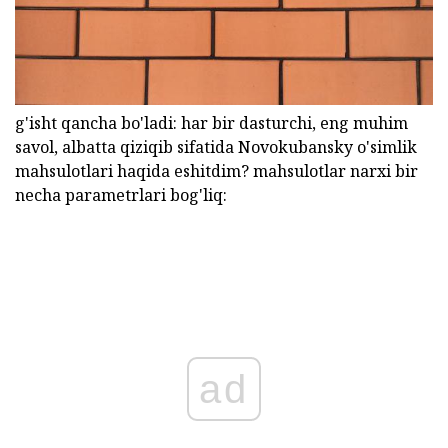
g'isht qancha bo'ladi: har bir dasturchi, eng muhim
savol, albatta qiziqib sifatida Novokubansky o'simlik
mahsulotlari haqida eshitdim? mahsulotlar narxi bir
necha parametrlari bog'liq:
ad