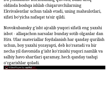
oldinda boshqa ishlab chiqaruvchilarning
Ekvivalentlar uchun talab etadi, uning mahsulotlari,
sifati bo'yicha nafaqat ta'sir qildi.
Novokubansky g'isht ajralib yuqori sifatli eng yaxshi
isbot - allaqachon narsalar bunday sotib olganlar dan
Hits. Ular materiallar foydalanish har qanday qurilish
uchun, boy yaxshi yozayapti, deb ko'rsatadi va bir
necha yil davomida g'isht ko'rinishi yuqori namlik va
salbiy havo shartlari qaramay, hech qanday tashqi
o'zgarishlar qoladi.