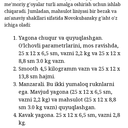
me'moriy g'oyalar turli amalga oshirish uchun ishlab
chiqaradi. Jumladan, mahsulot liniyasi bir bezak va
an'anaviy shakllari sifatida Novokubansky g'isht o'z
ichiga oladi:
Yagona chuqur va quyuqlashgan.
O'lchovli parametrlarini, mos ravishda,
25 x 12 x 6,5 sm, vazni 2,2 kg va 25 x 12 x
8,8 sm 3.0 kg vazn.
Smooth 4,5 kilogramm vazn va 25 x 12 x
13,8 sm hajmi.
Manzarali. Bu ikki yumaloq ruknlarni
ega. Mavjud yagona (25 x 12 x 6,5 sm,
vazni 2,2 kg) va mahsulot (25 x 12 x 8,8
sm 3.0 kg vazn) quyuqlashgan.
Kavak yagona. 25 x 12 x 6,5 sm, vazni 2,8
kg.