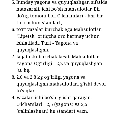
Bunday yagona va quyuqlashgan sifatida
manzarali, ichi bo'sh mahsulotlar. Bir
do'ng tomoni bor. O'lchamlari - har bir
turi uchun standart,
to'rt vazalar burchak ega Mahsulotlar.
"Lipetsk" ortiqcha oro bermay uchun
ishlatiladi. Turi - Yagona va
quyuqlashgan.
faqat ikki burchak kesib Mahsulotlar.
Yagona Og'irligi - 2,2 va quyuqlashgan -
3.0 kg.
2.0 va 2.8 kg og'irligi yagona va
quyuqlashgan mahsulotlari g'isht devor
to'siqlar.
Vazalar, ichi bo'sh, g'isht qaragan.
O'lchamlari - 2,5 (yagona) va 3,5
(qalinlashgan) kg standart vazn.