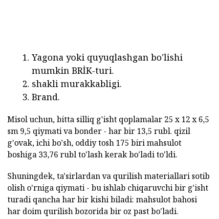
Yagona yoki quyuqlashgan bo'lishi
mumkin BRİK-turi.
shakli murakkabligi.
Brand.
Misol uchun, bitta silliq g'isht qoplamalar 25 x 12 x 6,5
sm 9,5 qiymati va bonder - har bir 13,5 rubl. qizil
g'ovak, ichi bo'sh, oddiy tosh 175 biri mahsulot
boshiga 33,76 rubl to'lash kerak bo'ladi to'ldi.
Shuningdek, ta'sirlardan va qurilish materiallari sotib
olish o'rniga qiymati - bu ishlab chiqaruvchi bir g'isht
turadi qancha har bir kishi biladi: mahsulot bahosi
har doim qurilish bozorida bir oz past bo'ladi.