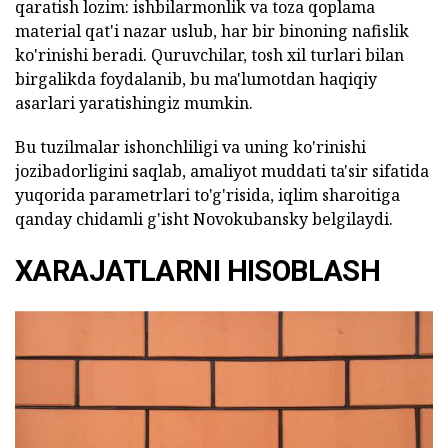
qaratish lozim: ishbilarmonlik va toza qoplama
material qat'i nazar uslub, har bir binoning nafislik
ko'rinishi beradi. Quruvchilar, tosh xil turlari bilan
birgalikda foydalanib, bu ma'lumotdan haqiqiy
asarlari yaratishingiz mumkin.
Bu tuzilmalar ishonchliligi va uning ko'rinishi
jozibadorligini saqlab, amaliyot muddati ta'sir sifatida
yuqorida parametrlari to'g'risida, iqlim sharoitiga
qanday chidamli g'isht Novokubansky belgilaydi.
XARAJATLARNI HISOBLASH