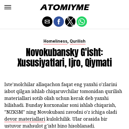
,
Homeliness
Qurilish
Novokubansky G'isht:
Xususiyatlari, Ijro, Qiymati
Iste'molchilar allaqachon faqat eng yaxshi o'zlarini
isbot qilgan ishlab chiqaruvchilar tomonidan qurilish
materiallari sotib olish uchun kerak deb yaxshi
bilishadi. Bunday korxonalar soni ishlab chiqarish,
"NZKSM" ning Novokubani zavodni o'z ichiga oladi
devor materiallari
kulolchilik. Ular orasida bir
ustuvor mahsulot g'isht bino hisoblanadi.