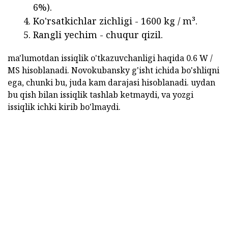
6%).
Ko'rsatkichlar zichligi - 1600 kg / m³.
Rangli yechim - chuqur qizil.
ma'lumotdan issiqlik o'tkazuvchanligi haqida 0.6 W /
MS hisoblanadi. Novokubansky g'isht ichida bo'shliqni
ega, chunki bu, juda kam darajasi hisoblanadi. uydan
bu qish bilan issiqlik tashlab ketmaydi, va yozgi
issiqlik ichki kirib bo'lmaydi.