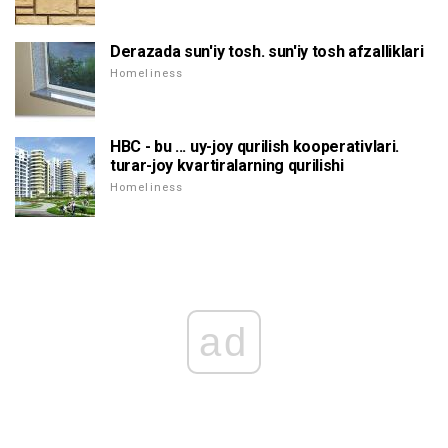
Derazada sun'iy tosh. sun'iy tosh afzalliklari
Homeliness
HBC - bu ... uy-joy qurilish kooperativlari.
turar-joy kvartiralarning qurilishi
Homeliness
ad