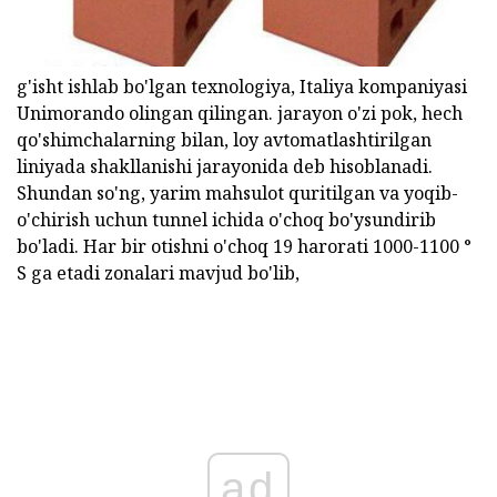
g'isht ishlab bo'lgan texnologiya, Italiya kompaniyasi
Unimorando olingan qilingan. jarayon o'zi pok, hech
qo'shimchalarning bilan, loy avtomatlashtirilgan
liniyada shakllanishi jarayonida deb hisoblanadi.
Shundan so'ng, yarim mahsulot quritilgan va yoqib-
o'chirish uchun tunnel ichida o'choq bo'ysundirib
bo'ladi. Har bir otishni o'choq 19 harorati 1000-1100 °
S ga etadi zonalari mavjud bo'lib,
ad