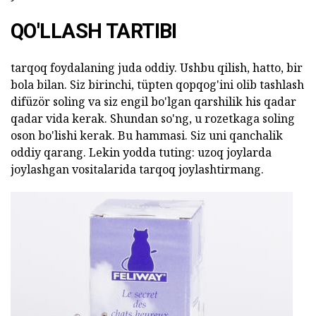
QO'LLASH TARTIBI
tarqoq foydalaning juda oddiy. Ushbu qilish, hatto, bir
bola bilan. Siz birinchi, tüpten qopqog'ini olib tashlash
difüzör soling va siz engil bo'lgan qarshilik his qadar
qadar vida kerak. Shundan so'ng, u rozetkaga soling
oson bo'lishi kerak. Bu hammasi. Siz uni qanchalik
oddiy qarang. Lekin yodda tuting: uzoq joylarda
joylashgan vositalarida tarqoq joylashtirmang.