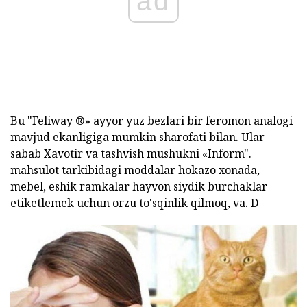
ad
Bu "Feliway ®» ayyor yuz bezlari bir feromon analogi
mavjud ekanligiga mumkin sharofati bilan. Ular
sabab Xavotir va tashvish mushukni «Inform".
mahsulot tarkibidagi moddalar hokazo xonada,
mebel, eshik ramkalar hayvon siydik burchaklar
etiketlemek uchun orzu to'sqinlik qilmoq, va. D