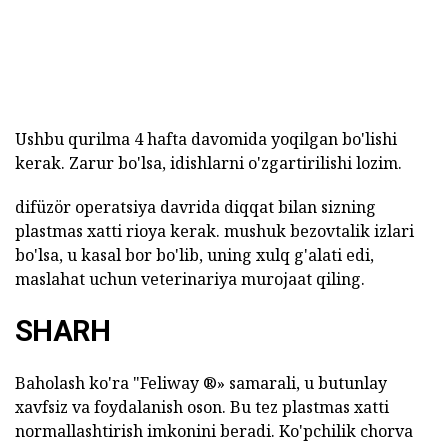
Ushbu qurilma 4 hafta davomida yoqilgan bo'lishi
kerak. Zarur bo'lsa, idishlarni o'zgartirilishi lozim.
difüzör operatsiya davrida diqqat bilan sizning
plastmas xatti rioya kerak. mushuk bezovtalik izlari
bo'lsa, u kasal bor bo'lib, uning xulq g'alati edi,
maslahat uchun veterinariya murojaat qiling.
SHARH
Baholash ko'ra "Feliway ®» samarali, u butunlay
xavfsiz va foydalanish oson. Bu tez plastmas xatti
normallashtirish imkonini beradi. Ko'pchilik chorva