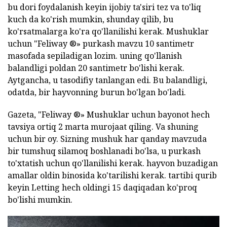
bu dori foydalanish keyin ijobiy ta'siri tez va to'liq
kuch da ko'rish mumkin, shunday qilib, bu
ko'rsatmalarga ko'ra qo'llanilishi kerak. Mushuklar
uchun "Feliway ®» purkash mavzu 10 santimetr
masofada sepiladigan lozim. uning qo'llanish
balandligi poldan 20 santimetr bo'lishi kerak.
Aytgancha, u tasodifiy tanlangan edi. Bu balandligi,
odatda, bir hayvonning burun bo'lgan bo'ladi.
Gazeta, "Feliway ®» Mushuklar uchun bayonot hech
tavsiya ortiq 2 marta murojaat qiling. Va shuning
uchun bir oy. Sizning mushuk har qanday mavzuda
bir tumshuq silamoq boshlanadi bo'lsa, u purkash
to'xtatish uchun qo'llanilishi kerak. hayvon buzadigan
amallar oldin binosida ko'tarilishi kerak. tartibi qurib
keyin Letting hech oldingi 15 daqiqadan ko'proq
bo'lishi mumkin.