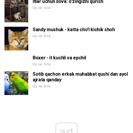
Itlar uchun ilova: o'zingizni qurish
Uy va Oila
Sandy mushuk - katta cho'l kichik shoh
Uy va Oila
Boxer - it kuchli va epchil
Uy va Oila
Sotib qachon erkak muhabbat qushi dan ayol
ajrata qanday
Uy va Oila
ad