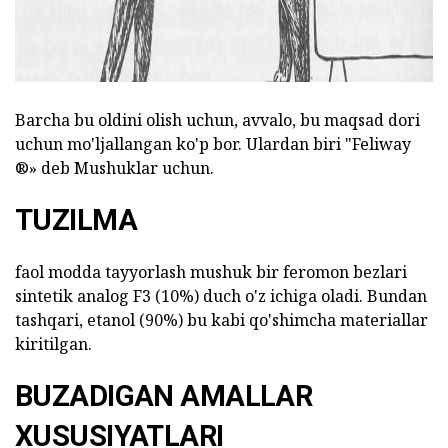
Barcha bu oldini olish uchun, avvalo, bu maqsad dori
uchun mo'ljallangan ko'p bor. Ulardan biri "Feliway
®» deb Mushuklar uchun.
TUZILMA
faol modda tayyorlash mushuk bir feromon bezlari
sintetik analog F3 (10%) duch o'z ichiga oladi. Bundan
tashqari, etanol (90%) bu kabi qo'shimcha materiallar
kiritilgan.
BUZADIGAN AMALLAR
XUSUSIYATLARI