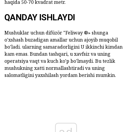
haqida 50-70 kvadrat metr.
QANDAY ISHLAYDI
Mushuklar uchun difüzör "Feliway ®» shunga
o'xshash buzadigan amallar uchun ajoyib muqobil
bo'ladi. ularning samaradorligini U ikkinchi kimdan
kam emas. Bundan tashqari, u xavfsiz va uning
operatsiya vaqt va kuch ko'p bo'lmaydi. Bu tezlik
mushukning xatti normallashtiradi va uning
salomatligini yaxshilash yordam berishi mumkin.