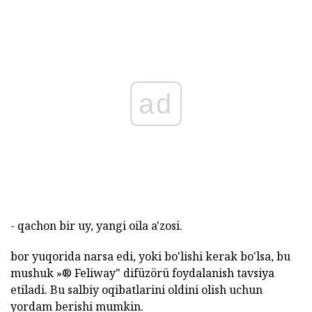
ad
- qachon bir uy, yangi oila a'zosi.
bor yuqorida narsa edi, yoki bo'lishi kerak bo'lsa, bu
mushuk »® Feliway" difüzörü foydalanish tavsiya
etiladi. Bu salbiy oqibatlarini oldini olish uchun
yordam berishi mumkin.