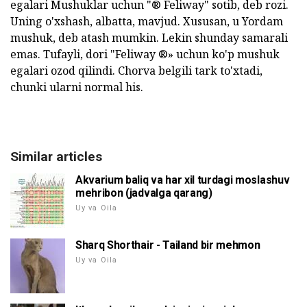
egalari Mushuklar uchun "® Feliway" sotib, deb rozi.
Uning o'xshash, albatta, mavjud. Xususan, u Yordam
mushuk, deb atash mumkin. Lekin shunday samarali
emas. Tufayli, dori "Feliway ®» uchun ko'p mushuk
egalari ozod qilindi. Chorva belgili tark to'xtadi,
chunki ularni normal his.
Similar articles
Akvarium baliq va har xil turdagi moslashuv
mehribon (jadvalga qarang)
Uy va Oila
Sharq Shorthair - Tailand bir mehmon
Uy va Oila