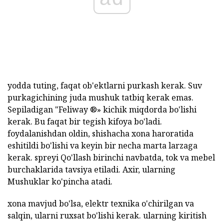
yodda tuting, faqat ob'ektlarni purkash kerak. Suv
purkagichining juda mushuk tatbiq kerak emas.
Sepiladigan "Feliway ®» kichik miqdorda bo'lishi
kerak. Bu faqat bir tegish kifoya bo'ladi.
foydalanishdan oldin, shishacha xona haroratida
eshitildi bo'lishi va keyin bir necha marta larzaga
kerak. spreyi Qo'llash birinchi navbatda, tok va mebel
burchaklarida tavsiya etiladi. Axir, ularning
Mushuklar ko'pincha atadi.
xona mavjud bo'lsa, elektr texnika o'chirilgan va
salqin, ularni ruxsat bo'lishi kerak. ularning kiritish