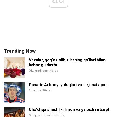
Trending Now
Vazalar, qog'oz olib, ularning qo'llari bilan
bahor guldasta
Qiziqadigan narsa
Panarin Artemy: yutuqlari va tarjimai sport
Sport va Fitnes
Cho'chqa shashlik: limon va yalpizli retsept
Oziq-ovqat va ichimlik