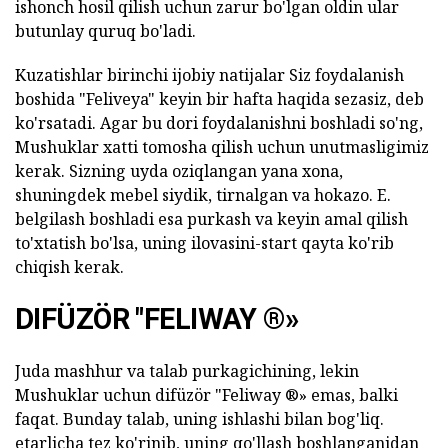
ishonch hosil qilish uchun zarur bo'lgan oldin ular
butunlay quruq bo'ladi.
Kuzatishlar birinchi ijobiy natijalar Siz foydalanish
boshida "Feliveya" keyin bir hafta haqida sezasiz, deb
ko'rsatadi. Agar bu dori foydalanishni boshladi so'ng,
Mushuklar xatti tomosha qilish uchun unutmasligimiz
kerak. Sizning uyda oziqlangan yana xona,
shuningdek mebel siydik, tirnalgan va hokazo. E.
belgilash boshladi esa purkash va keyin amal qilish
to'xtatish bo'lsa, uning ilovasini-start qayta ko'rib
chiqish kerak.
DIFÜZÖR "FELIWAY ®»
Juda mashhur va talab purkagichining, lekin
Mushuklar uchun difüzör "Feliway ®» emas, balki
faqat. Bunday talab, uning ishlashi bilan bog'liq.
etarlicha tez ko'rinib, uning qo'llash boshlanganidan