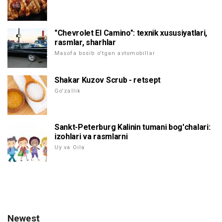
"Chevrolet El Camino": texnik xususiyatlari,
rasmlar, sharhlar
Masofa bosib o'tgan avtomobillar
Shakar Kuzov Scrub - retsept
Go'zallik
Sankt-Peterburg Kalinin tumani bog'chalari:
izohlari va rasmlarni
Uy va Oila
Newest