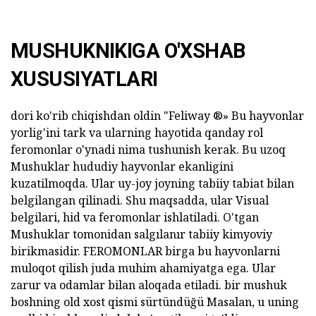
MUSHUKNIKIGA O'XSHAB
XUSUSIYATLARI
dori ko'rib chiqishdan oldin "Feliway ®» Bu hayvonlar
yorlig'ini tark va ularning hayotida qanday rol
feromonlar o'ynadi nima tushunish kerak. Bu uzoq
Mushuklar hududiy hayvonlar ekanligini
kuzatilmoqda. Ular uy-joy joyning tabiiy tabiat bilan
belgilangan qilinadi. Shu maqsadda, ular Visual
belgilari, hid va feromonlar ishlatiladi. O'tgan
Mushuklar tomonidan salgılanır tabiiy kimyoviy
birikmasidir. FEROMONLAR birga bu hayvonlarni
muloqot qilish juda muhim ahamiyatga ega. Ular
zarur va odamlar bilan aloqada etiladi. bir mushuk
boshning old xost qismi sürtündüğü Masalan, u uning