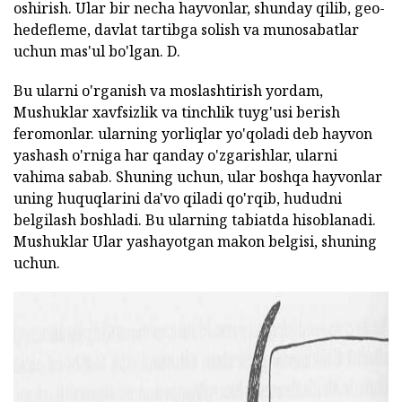
oshirish. Ular bir necha hayvonlar, shunday qilib, geo-
hedefleme, davlat tartibga solish va munosabatlar
uchun mas'ul bo'lgan. D.
Bu ularni o'rganish va moslashtirish yordam,
Mushuklar xavfsizlik va tinchlik tuyg'usi berish
feromonlar. ularning yorliqlar yo'qoladi deb hayvon
yashash o'rniga har qanday o'zgarishlar, ularni
vahima sabab. Shuning uchun, ular boshqa hayvonlar
uning huquqlarini da'vo qiladi qo'rqib, hududni
belgilash boshladi. Bu ularning tabiatda hisoblanadi.
Mushuklar Ular yashayotgan makon belgisi, shuning
uchun.