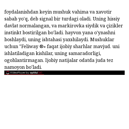
foydalanishdan keyin mushuk vahima va xavotir
sabab yo'q, deb signal bir turdagi oladi. Uning hissiy
davlat normalangan, va markirovka siydik va çizikler
instinkt bostirilgan bo'ladi. hayvon yana o'ynashni
boshlaydi, uning ishtahasi yaxshilaydi. Mushuklar
uchun "Feliway ®» faqat ijobiy sharhlar mavjud. uni
ishlatiladigan kishilar, uning samaradorligi,
ogohlantirmagan. Ijobiy natijalar odatda juda tez
namoyon bo'ladi.