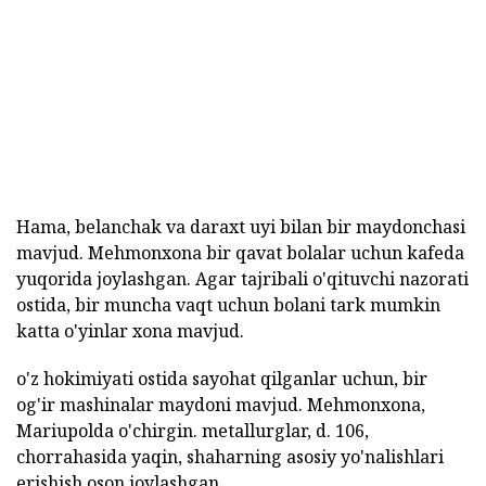
Hama, belanchak va daraxt uyi bilan bir maydonchasi
mavjud. Mehmonxona bir qavat bolalar uchun kafeda
yuqorida joylashgan. Agar tajribali o'qituvchi nazorati
ostida, bir muncha vaqt uchun bolani tark mumkin
katta o'yinlar xona mavjud.
o'z hokimiyati ostida sayohat qilganlar uchun, bir
og'ir mashinalar maydoni mavjud. Mehmonxona,
Mariupolda o'chirgin. metallurglar, d. 106,
chorrahasida yaqin, shaharning asosiy yo'nalishlari
erishish oson joylashgan.