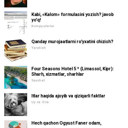
Kabi, «Kalom» formulasini yozish? javob
yo'q!
Kompyuterlar
Qanday murojaatlarni ro'yxatini chizish?
Yaratish
Four Seasons Hotel 5 * (Limassol, Kipr):
Sharh, xizmatlar, sharhlar
Sayohat
Itlar haqida ajoyib va qiziqarli faktlar
Uy va Oila
Hech qachon Ogyust Faner odam,