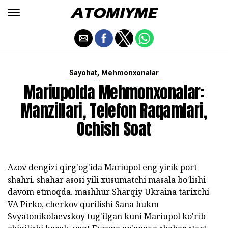
,
Sayohat
Mehmonxonalar
Mariupolda Mehmonxonalar:
Manzillari, Telefon Raqamlari,
Ochish Soat
Azov dengizi qirg'og'ida Mariupol eng yirik port
shahri. shahar asosi yili xusumatchi masala bo'lishi
davom etmoqda. mashhur Sharqiy Ukraina tarixchi
VA Pirko, cherkov qurilishi Sana hukm
Svyatonikolaevskoy tug'ilgan kuni Mariupol ko'rib