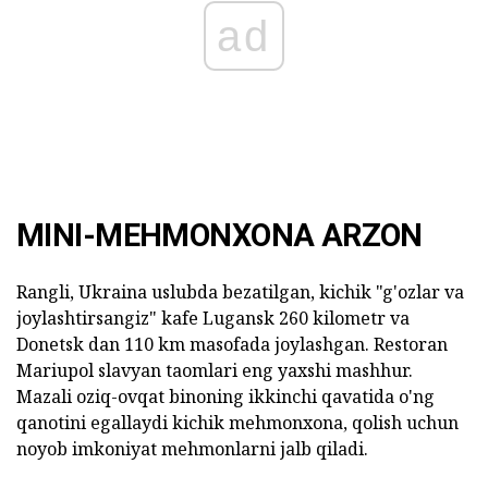
ad
MINI-MEHMONXONA ARZON
Rangli, Ukraina uslubda bezatilgan, kichik "g'ozlar va
joylashtirsangiz" kafe Lugansk 260 kilometr va
Donetsk dan 110 km masofada joylashgan. Restoran
Mariupol slavyan taomlari eng yaxshi mashhur.
Mazali oziq-ovqat binoning ikkinchi qavatida o'ng
qanotini egallaydi kichik mehmonxona, qolish uchun
noyob imkoniyat mehmonlarni jalb qiladi.