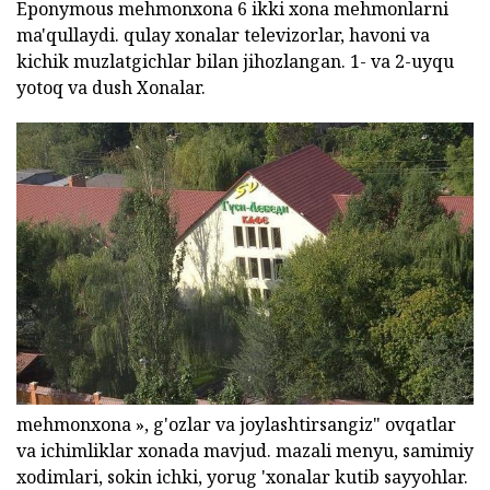
Eponymous mehmonxona 6 ikki xona mehmonlarni
ma'qullaydi. qulay xonalar televizorlar, havoni va
kichik muzlatgichlar bilan jihozlangan. 1- va 2-uyqu
yotoq va dush Xonalar.
mehmonxona », g'ozlar va joylashtirsangiz" ovqatlar
va ichimliklar xonada mavjud. mazali menyu, samimiy
xodimlari, sokin ichki, yorug 'xonalar kutib sayyohlar.