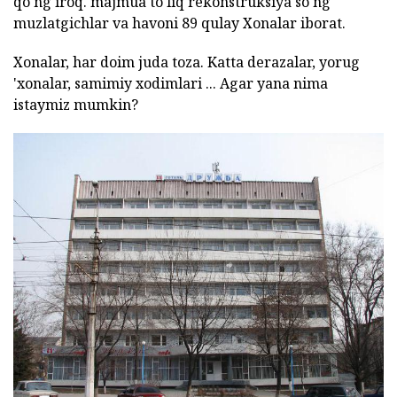
qo'ng'iroq. majmua to'liq rekonstruksiya so'ng
muzlatgichlar va havoni 89 qulay Xonalar iborat.
Xonalar, har doim juda toza. Katta derazalar, yorug
'xonalar, samimiy xodimlari ... Agar yana nima
istaymiz mumkin?