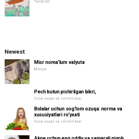
Yaratish
Newest
Misr noma'lum valyuta
Moliya
Pech butun pishirilgan bikri,
Oziq-ovqat va ichimliklar
Bolalar uchun sog'lom ozuqa: norma va
xususiyatlari ro'yxati
Oziq-ovqat va ichimliklar
Akne uchun eng oddiy va samarali niqob