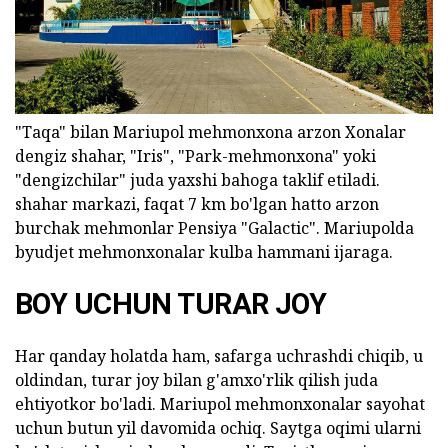
"Taqa" bilan Mariupol mehmonxona arzon Xonalar
dengiz shahar, "Iris", "Park-mehmonxona" yoki
"dengizchilar" juda yaxshi bahoga taklif etiladi.
shahar markazi, faqat 7 km bo'lgan hatto arzon
burchak mehmonlar Pensiya "Galactic". Mariupolda
byudjet mehmonxonalar kulba hammani ijaraga.
BOY UCHUN TURAR JOY
Har qanday holatda ham, safarga uchrashdi chiqib, u
oldindan, turar joy bilan g'amxo'rlik qilish juda
ehtiyotkor bo'ladi. Mariupol mehmonxonalar sayohat
uchun butun yil davomida ochiq. Saytga oqimi ularni