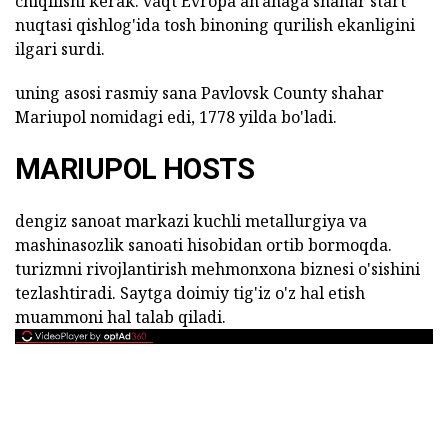
chiqilishi kerak. vaqt Evropa an'anaga shahar start
nuqtasi qishlog'ida tosh binoning qurilish ekanligini
ilgari surdi.
uning asosi rasmiy sana Pavlovsk County shahar
Mariupol nomidagi edi, 1778 yilda bo'ladi.
MARIUPOL HOSTS
dengiz sanoat markazi kuchli metallurgiya va
mashinasozlik sanoati hisobidan ortib bormoqda.
turizmni rivojlantirish mehmonxona biznesi o'sishini
tezlashtiradi. Saytga doimiy tig'iz o'z hal etish
muammoni hal talab qiladi.