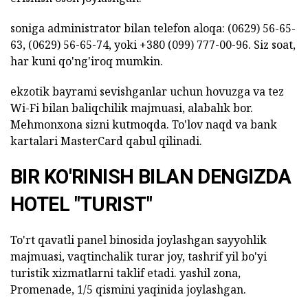
soniga administrator bilan telefon aloqa: (0629) 56-65-
63, (0629) 56-65-74, yoki +380 (099) 777-00-96. Siz soat,
har kuni qo'ng'iroq mumkin.
ekzotik bayrami sevishganlar uchun hovuzga va tez
Wi-Fi bilan baliqchilik majmuasi, alabalık bor.
Mehmonxona sizni kutmoqda. To'lov naqd va bank
kartalari MasterCard qabul qilinadi.
BIR KO'RINISH BILAN DENGIZDA
HOTEL "TURIST"
To'rt qavatli panel binosida joylashgan sayyohlik
majmuasi, vaqtinchalik turar joy, tashrif yil bo'yi
turistik xizmatlarni taklif etadi. yashil zona,
Promenade, 1/5 qismini yaqinida joylashgan.