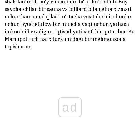
shakllantirish bo'yicha muhim ta'sir ko'rsatadi. Boy
sayohatchilar bir sauna va billiard bilan elita xizmati
uchun ham amal qiladi. o'rtacha vositalarini odamlar
uchun byudjet slow bir muncha vaqt uchun yashash
imkonini beradigan, iqtisodiyoti-sinf, bir qator bor. Bu
Mariupol turli narx turkumidagi bir mehmonxona
topish oson.
ad