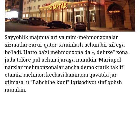
Sayyohlik majmualari va mini-mehmonxonalar
xizmatlar zarur qator ta'minlash uchun bir xil ega
bo'ladi. Hatto ba'zi mehmonxona da », deluxe" xona
juda tolöre pul uchun ijaraga mumkin. Mariupol
narxlar mehmonxonalar ancha demokratik taklif
etamiz. mehmon kechasi hammom qavatda jar
qilmasa, u "Bahchihe kuni" Iqtisodiyot sinf qolish
mumkin.