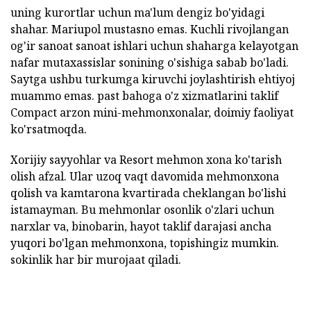
uning kurortlar uchun ma'lum dengiz bo'yidagi
shahar. Mariupol mustasno emas. Kuchli rivojlangan
og'ir sanoat sanoat ishlari uchun shaharga kelayotgan
nafar mutaxassislar sonining o'sishiga sabab bo'ladi.
Saytga ushbu turkumga kiruvchi joylashtirish ehtiyoj
muammo emas. past bahoga o'z xizmatlarini taklif
Compact arzon mini-mehmonxonalar, doimiy faoliyat
ko'rsatmoqda.
Xorijiy sayyohlar va Resort mehmon xona ko'tarish
olish afzal. Ular uzoq vaqt davomida mehmonxona
qolish va kamtarona kvartirada cheklangan bo'lishi
istamayman. Bu mehmonlar osonlik o'zlari uchun
narxlar va, binobarin, hayot taklif darajasi ancha
yuqori bo'lgan mehmonxona, topishingiz mumkin.
sokinlik har bir murojaat qiladi.