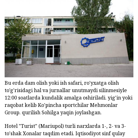
Bu erda dam olish yoki ish safari, ro'yxatga olish
to'g'risidagi hal va jurnallar unutmaydi silinmesiyle
12:00 soatlarda kundalik amalga oshiriladi. yig'in yoki
raqobat kelib Ko'pincha sportchilar Mehmonlar
Group. qurilish Sohilga yaqin joylashgan.
Hotel "Turist" (Mariupol) turli narxlarda 1-, 2- va 3-
to'shak Xonalar taqdim etadi. Iqtisodiyot sinf qulay