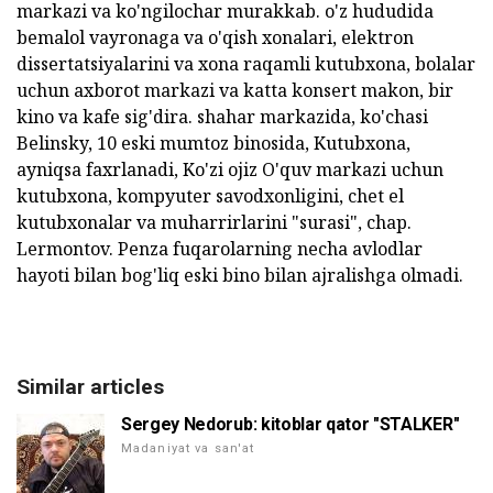
markazi va ko'ngilochar murakkab. o'z hududida
bemalol vayronaga va o'qish xonalari, elektron
dissertatsiyalarini va xona raqamli kutubxona, bolalar
uchun axborot markazi va katta konsert makon, bir
kino va kafe sig'dira. shahar markazida, ko'chasi
Belinsky, 10 eski mumtoz binosida, Kutubxona,
ayniqsa faxrlanadi, Ko'zi ojiz O'quv markazi uchun
kutubxona, kompyuter savodxonligini, chet el
kutubxonalar va muharrirlarini "surasi", chap.
Lermontov. Penza fuqarolarning necha avlodlar
hayoti bilan bog'liq eski bino bilan ajralishga olmadi.
Similar articles
Sergey Nedorub: kitoblar qator "STALKER"
Madaniyat va san'at