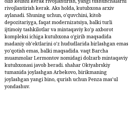
olib kelishi kerak rivojlantirish, yangi tushunchalarni
rivojlantirish kerak. Aks holda, kutubxona arxiv
aylanadi. Shuning uchun, o'quvchini, kitob
depozitariyga, faqat modernizatsiya, balki turli
ijtimoiy tashkilotlar va mintaqaviy ko'p axborot
kompleksi ichiga kutubxona o'girib maqsadida
madaniy ob'ektlarini o'z hududlarida birlashgan emas
yo'qotish emas, balki maqsadida. vaqt Barcha
muammolar Lermontov nomidagi dolzarb mintaqaviy
kutubxonasi javob beradi. shahar Oktyabrskiy
tumanida joylashgan Arbekovo, birikmaning
joylashgan yangi bino, qurish uchun Penza mas'ul
yondashuv.