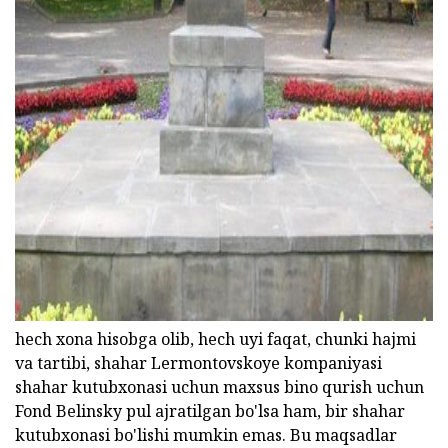
ad
hech xona hisobga olib, hech uyi faqat, chunki hajmi
va tartibi, shahar Lermontovskoye kompaniyasi
shahar kutubxonasi uchun maxsus bino qurish uchun
Fond Belinsky pul ajratilgan bo'lsa ham, bir shahar
kutubxonasi bo'lishi mumkin emas. Bu maqsadlar