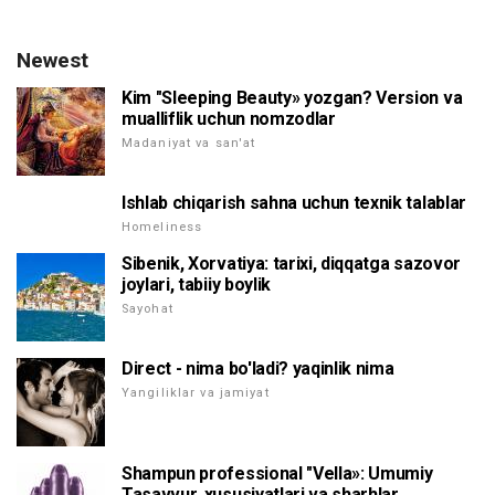
Newest
Kim "Sleeping Beauty» yozgan? Version va
mualliflik uchun nomzodlar
Madaniyat va san'at
Ishlab chiqarish sahna uchun texnik talablar
Homeliness
Sibenik, Xorvatiya: tarixi, diqqatga sazovor
joylari, tabiiy boylik
Sayohat
Direct - nima bo'ladi? yaqinlik nima
Yangiliklar va jamiyat
Shampun professional "Vella»: Umumiy
Tasavvur, xususiyatlari va sharhlar