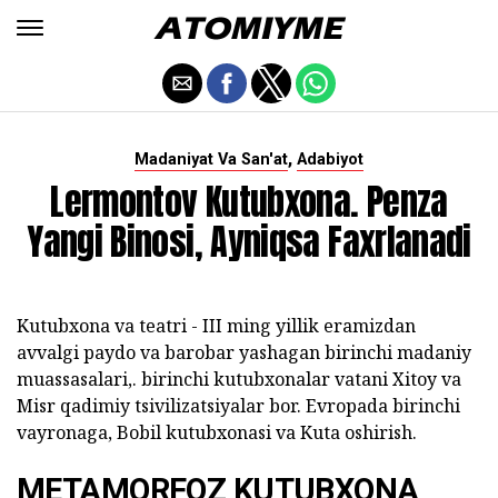
,
Madaniyat Va San'at
Adabiyot
Lermontov Kutubxona. Penza
Yangi Binosi, Ayniqsa Faxrlanadi
Kutubxona va teatri - III ming yillik eramizdan
avvalgi paydo va barobar yashagan birinchi madaniy
muassasalari,. birinchi kutubxonalar vatani Xitoy va
Misr qadimiy tsivilizatsiyalar bor. Evropada birinchi
vayronaga, Bobil kutubxonasi va Kuta oshirish.
METAMORFOZ KUTUBXONA