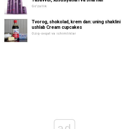
Go'zallik
Tvorog, shokolad, krem dan: uning shaklini
ushlab Cream cupcakes
Oziq-ovqat va ichimliklar
ad