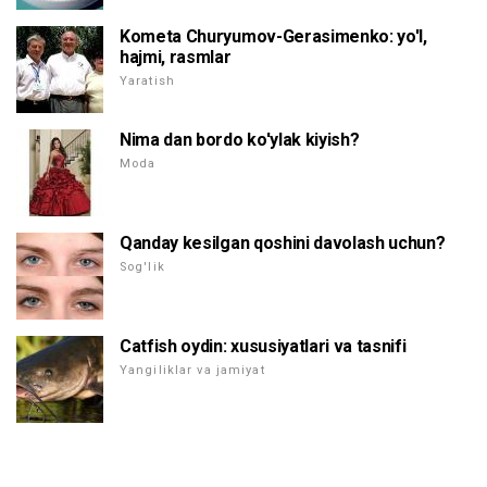
Kometa Churyumov-Gerasimenko: yo'l,
hajmi, rasmlar
Yaratish
Nima dan bordo ko'ylak kiyish?
Moda
Qanday kesilgan qoshini davolash uchun?
Sog'lik
Catfish oydin: xususiyatlari va tasnifi
Yangiliklar va jamiyat