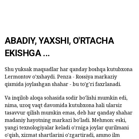
ABADIY, YAXSHI, O'RTACHA
EKISHGA ...
Shu yuksak maqsadlar har qanday boshqa kutubxona
Lermontov o'xshaydi. Penza - Rossiya markaziy
qismida joylashgan shahar - bu to'g'ri faxrlanadi.
Va inqilob aloqa sohasida sodir bo'lishi mumkin edi,
nima, uzoq vaqt davomida kutubxona hali ularsiz
tasavvur qilish mumkin emas, deb har qanday shahar
madaniy hayotning markazi bo'ladi. Mehmon: eski,
yangi texnologiyalar keladi o'rniga joylar qurilmani
o'qish, xizmat shartlarini o'zgartiradi, ammo ilm