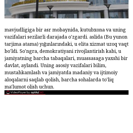
mavjudligiga bir asr mobaynida, kutubxona va uning
vazifalari sezilarli darajada o'zgardi. aslida (Bu yunon
tarjima atama) yığınlarındaki, u elita xizmat uzoq vaqt
bo'ldi. So'ngra, demokratiyani rivojlantirish kabi, u
jamiyatning barcha tabaqalari, muassasaga yaxshi bir
davlat, aylandi. Uning asosiy vazifalari bilim,
mustahkamlash va jamiyatda madaniy va ijtimoiy
aloqalarni saqlab qolish, barcha sohalarda to'liq
ma'lumot olish uchun.