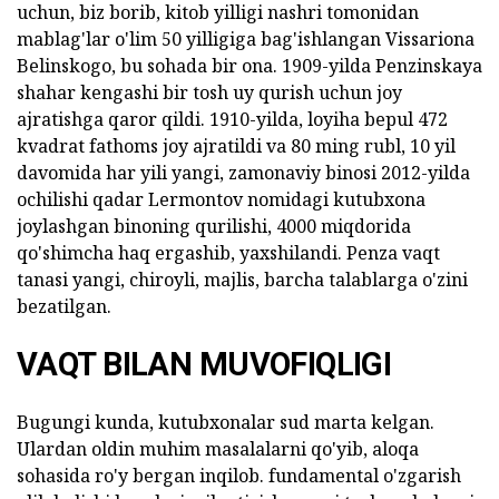
uchun, biz borib, kitob yilligi nashri tomonidan
mablag'lar o'lim 50 yilligiga bag'ishlangan Vissariona
Belinskogo, bu sohada bir ona. 1909-yilda Penzinskaya
shahar kengashi bir tosh uy qurish uchun joy
ajratishga qaror qildi. 1910-yilda, loyiha bepul 472
kvadrat fathoms joy ajratildi va 80 ming rubl, 10 yil
davomida har yili yangi, zamonaviy binosi 2012-yilda
ochilishi qadar Lermontov nomidagi kutubxona
joylashgan binoning qurilishi, 4000 miqdorida
qo'shimcha haq ergashib, yaxshilandi. Penza vaqt
tanasi yangi, chiroyli, majlis, barcha talablarga o'zini
bezatilgan.
VAQT BILAN MUVOFIQLIGI
Bugungi kunda, kutubxonalar sud marta kelgan.
Ulardan oldin muhim masalalarni qo'yib, aloqa
sohasida ro'y bergan inqilob. fundamental o'zgarish