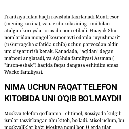
Frantsiya bilan haqli ravishda faxrlanadi Montresor
(mening xazina), va u erda xolasining ismi bilan
atalgan koreyslar orasida nom etiladi. Huayak Shu
nomlaridan mongol kosmonavti odatda "uyushmasi"
(u Gurragcha sifatida uchib) uchun parvozdan oldin
uni o'zgartirish kerak. Kanadada, "aqldan" degan
ma'noni anglatadi, va AQShda familiyasi Assman (
"inson-eshak") haqida faqat dangasa eshitdim emas
Wacko familiyasi.
NIMA UCHUN FAQAT TELEFON
KITOBIDA UNI O'QIB BO'LMAYDI!
Moskva telefon qo'llanma - ehtimol, Rossiyada kulgili
ismlar tasvirlangan Shu kitob, bo'ladi. Misol uchun, bu
moskvaliklar ba'zi Moskva nomi bor. U erda ular