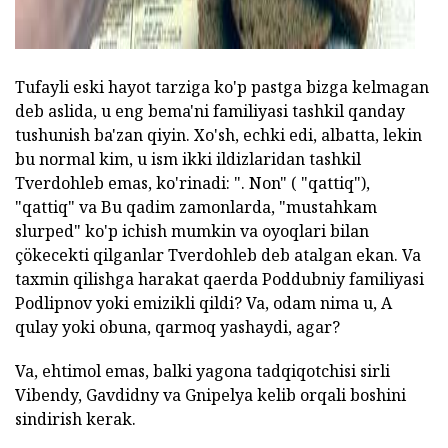
Tufayli eski hayot tarziga ko'p pastga bizga kelmagan
deb aslida, u eng bema'ni familiyasi tashkil qanday
tushunish ba'zan qiyin. Xo'sh, echki edi, albatta, lekin
bu normal kim, u ism ikki ildizlaridan tashkil
Tverdohleb emas, ko'rinadi: ". Non" ( "qattiq"),
"qattiq" va Bu qadim zamonlarda, "mustahkam
slurped" ko'p ichish mumkin va oyoqlari bilan
çökecekti qilganlar Tverdohleb deb atalgan ekan. Va
taxmin qilishga harakat qaerda Poddubniy familiyasi
Podlipnov yoki emizikli qildi? Va, odam nima u, A
qulay yoki obuna, qarmoq yashaydi, agar?
Va, ehtimol emas, balki yagona tadqiqotchisi sirli
Vibendy, Gavdidny va Gnipelya kelib orqali boshini
sindirish kerak.