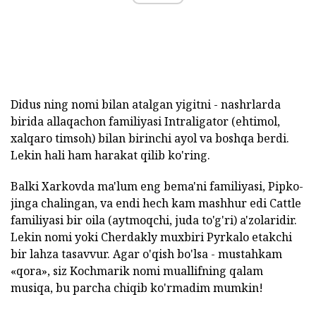
Didus ning nomi bilan atalgan yigitni - nashrlarda
birida allaqachon familiyasi Intraligator (ehtimol,
xalqaro timsoh) bilan birinchi ayol va boshqa berdi.
Lekin hali ham harakat qilib ko'ring.
Balki Xarkovda ma'lum eng bema'ni familiyasi, Pipko-
jinga chalingan, va endi hech kam mashhur edi Cattle
familiyasi bir oila (aytmoqchi, juda to'g'ri) a'zolaridir.
Lekin nomi yoki Cherdakly muxbiri Pyrkalo etakchi
bir lahza tasavvur. Agar o'qish bo'lsa - mustahkam
«qora», siz Kochmarik nomi muallifning qalam
musiqa, bu parcha chiqib ko'rmadim mumkin!