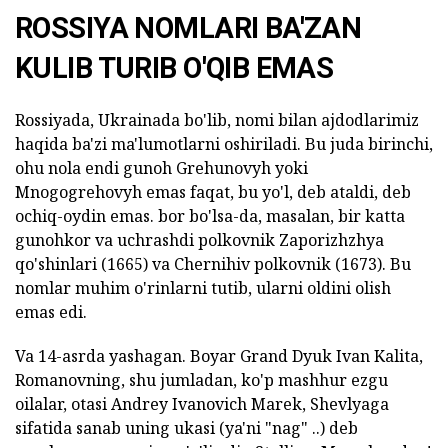
ROSSIYA NOMLARI BA'ZAN
KULIB TURIB O'QIB EMAS
Rossiyada, Ukrainada bo'lib, nomi bilan ajdodlarimiz
haqida ba'zi ma'lumotlarni oshiriladi. Bu juda birinchi,
ohu nola endi gunoh Grehunovyh yoki
Mnogogrehovyh emas faqat, bu yo'l, deb ataldi, deb
ochiq-oydin emas. bor bo'lsa-da, masalan, bir katta
gunohkor va uchrashdi polkovnik Zaporizhzhya
qo'shinlari (1665) va Chernihiv polkovnik (1673). Bu
nomlar muhim o'rinlarni tutib, ularni oldini olish
emas edi.
Va 14-asrda yashagan. Boyar Grand Dyuk Ivan Kalita,
Romanovning, shu jumladan, ko'p mashhur ezgu
oilalar, otasi Andrey Ivanovich Marek, Shevlyaga
sifatida sanab uning ukasi (ya'ni "nag" ..) deb