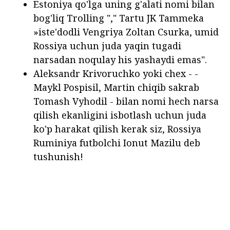
Estoniya qo'lga uning g'alati nomi bilan
bog'liq Trolling "," Tartu JK Tammeka
»iste'dodli Vengriya Zoltan Csurka, umid
Rossiya uchun juda yaqin tugadi
narsadan noqulay his yashaydi emas".
Aleksandr Krivoruchko yoki chex - -
Maykl Pospisil, Martin chiqib sakrab
Tomash Vyhodil - bilan nomi hech narsa
qilish ekanligini isbotlash uchun juda
ko'p harakat qilish kerak siz, Rossiya
Ruminiya futbolchi Ionut Mazilu deb
tushunish!