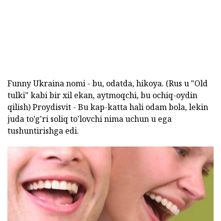
Funny Ukraina nomi - bu, odatda, hikoya. (Rus u "Old
tulki" kabi bir xil ekan, aytmoqchi, bu ochiq-oydin
qilish) Proydisvit - Bu kap-katta hali odam bola, lekin
juda to'g'ri soliq to'lovchi nima uchun u ega
tushuntirishga edi.