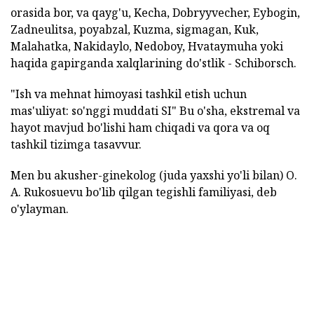
orasida bor, va qayg'u, Kecha, Dobryyvecher, Eybogin,
Zadneulitsa, poyabzal, Kuzma, sigmagan, Kuk,
Malahatka, Nakidaylo, Nedoboy, Hvataymuha yoki
haqida gapirganda xalqlarining do'stlik - Schiborsch.
"Ish va mehnat himoyasi tashkil etish uchun
mas'uliyat: so'nggi muddati SI" Bu o'sha, ekstremal va
hayot mavjud bo'lishi ham chiqadi va qora va oq
tashkil tizimga tasavvur.
Men bu akusher-ginekolog (juda yaxshi yo'li bilan) O.
A. Rukosuevu bo'lib qilgan tegishli familiyasi, deb
o'ylayman.