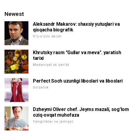
Newest
Aleksandr Makarov: shaxsiy yutuqlari va
qisqacha biografik
O'z-o'zini ekish
Khrutsky rasm "Gullar va meva". yaratish
tarixi
Madaniyat va san'at
Perfect Soch uzunligi liboslari va liboslari
Go'zallik
Dzheymi Oliver chef. Jeyms mazali, sog'lom
oziq-ovqat muhofaza
Yangiliklar va jamiyat