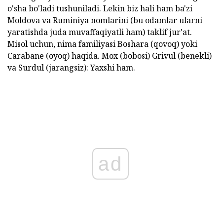
o'sha bo'ladi tushuniladi. Lekin biz hali ham ba'zi
Moldova va Ruminiya nomlarini (bu odamlar ularni
yaratishda juda muvaffaqiyatli ham) taklif jur'at.
Misol uchun, nima familiyasi Boshara (qovoq) yoki
Carabane (oyoq) haqida. Mox (bobosi) Grivul (benekli)
va Surdul (jarangsiz): Yaxshi ham.
ad