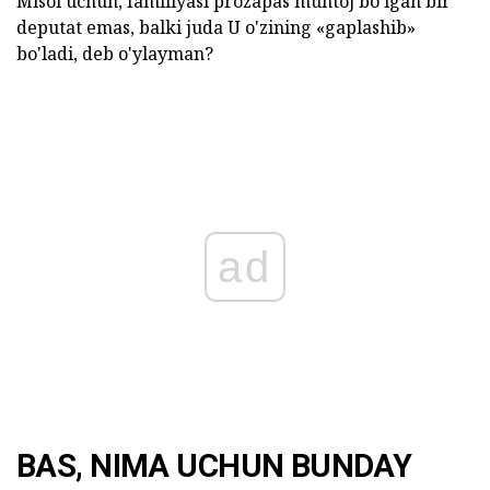
Misol uchun, familiyasi prozapas muhtoj bo'lgan bir
deputat emas, balki juda U o'zining «gaplashib»
bo'ladi, deb o'ylayman?
ad
BAS, NIMA UCHUN BUNDAY