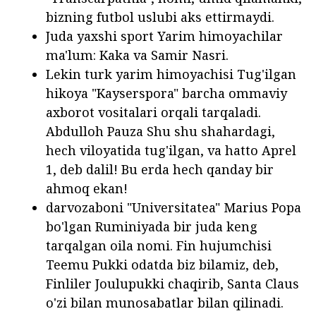
bizning futbol uslubi aks ettirmaydi.
Juda yaxshi sport Yarim himoyachilar
ma'lum: Kaka va Samir Nasri.
Lekin turk yarim himoyachisi Tug'ilgan
hikoya "Kayserspora" barcha ommaviy
axborot vositalari orqali tarqaladi.
Abdulloh Pauza Shu shu shahardagi,
hech viloyatida tug'ilgan, va hatto Aprel
1, deb dalil! Bu erda hech qanday bir
ahmoq ekan!
darvozaboni "Universitatea" Marius Popa
bo'lgan Ruminiyada bir juda keng
tarqalgan oila nomi. Fin hujumchisi
Teemu Pukki odatda biz bilamiz, deb,
Finliler Joulupukki chaqirib, Santa Claus
o'zi bilan munosabatlar bilan qilinadi.