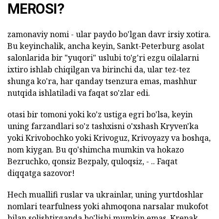
MEROSI?
zamonaviy nomi - ular paydo bo'lgan davr irsiy xotira.
Bu keyinchalik, ancha keyin, Sankt-Peterburg asolat
salonlarida bir "yuqori" uslubi to'g'ri ezgu oilalarni
ixtiro ishlab chiqilgan va birinchi da, ular tez-tez
shunga ko'ra, har qanday tsenzura emas, mashhur
nutqida ishlatiladi va faqat so'zlar edi.
otasi bir tomoni yoki ko'z ustiga egri bo'lsa, keyin
uning farzandlari so'z tashxisni o'xshash Kryven'ka
yoki Krivobochko yoki Krivoguz, Krivoyazy va boshqa,
nom kiygan. Bu qo'shimcha mumkin va hokazo
Bezruchko, qonsiz Bezpaly, quloqsiz, - .. Faqat
diqqatga sazovor!
Hech muallifi ruslar va ukrainlar, uning yurtdoshlar
nomlari tearfulness yoki ahmoqona narsalar mukofot
bilan solishtirganda bo'lishi mumkin emas. Krepak,