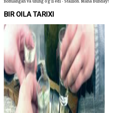
nomlangan va uning o'g'li edi - Stallion. Mana bunday!
BIR OILA TARIXI