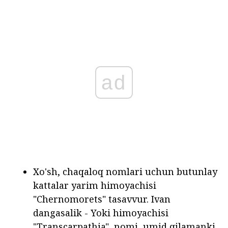
ad
Xo'sh, chaqaloq nomlari uchun butunlay
kattalar yarim himoyachisi
"Chernomorets" tasavvur. Ivan
dangasalik - Yoki himoyachisi
"Transcarpathia", nomi, umid qilamanki,