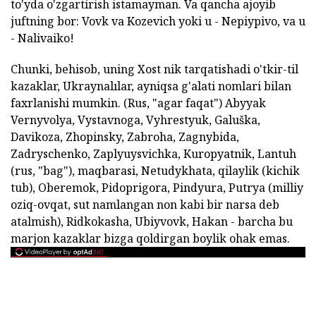
to'yda o'zgartirish istamayman. Va qancha ajoyib
juftning bor: Vovk va Kozevich yoki u - Nepiypivo, va u
- Nalivaiko!
Chunki, behisob, uning Xost nik tarqatishadi o'tkir-til
kazaklar, Ukraynalılar, ayniqsa g'alati nomlari bilan
faxrlanishi mumkin. (Rus, "agar faqat") Abyyak
Vernyvolya, Vystavnoga, Vyhrestyuk, Galuška,
Davikoza, Zhopinsky, Zabroha, Zagnybida,
Zadryschenko, Zaplyuysvichka, Kuropyatnik, Lantuh
(rus, "bag"), maqbarasi, Netudykhata, qilaylik (kichik
tub), Oberemok, Pidoprigora, Pindyura, Putrya (milliy
oziq-ovqat, sut namlangan non kabi bir narsa deb
atalmish), Ridkokasha, Ubiyvovk, Hakan - barcha bu
marjon kazaklar bizga qoldirgan boylik ohak emas.