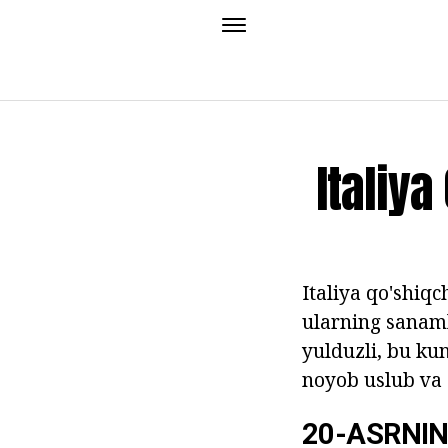
Italiya
Italiya qo'shiq
ularning sanaml
yulduzli, bu ku
noyob uslub va 
20-ASRNI