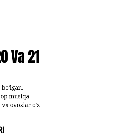
20 Va 21
 bo'lgan.
 pop musiqa
 va ovozlar o'z
I