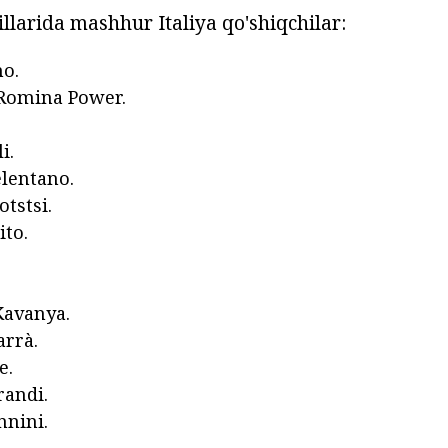
llarida mashhur Italiya qo'shiqchilar:
o.
 Romina Power.
i.
lentano.
tstsi.
ito.
.
Kavanya.
arrà.
e.
andi.
nini.