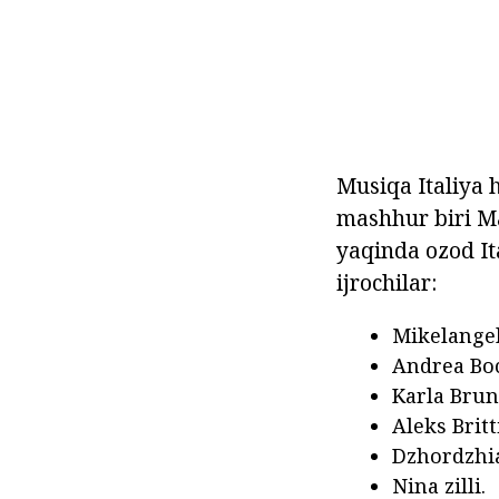
Musiqa Italiya 
mashhur biri M
yaqinda ozod I
ijrochilar:
Mikelangel
Andrea Boc
Karla Brun
Aleks Britti
Dzhordzhia
Nina zilli.