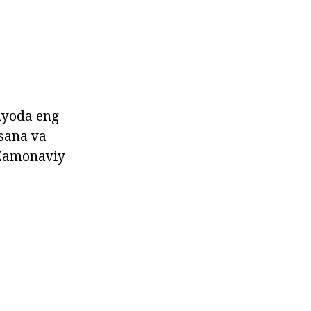
unyoda eng
sana va
 Zamonaviy