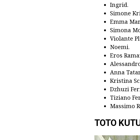
Ingrid.
Simone Kri
Emma Mar
Simona Mol
Violante Pl
Noemi.
Eros Ramaz
Alessandro
Anna Tatan
Kristina Sc
Dzhuzi Fer
Tiziano Fe
Massimo Ra
TOTO KUT