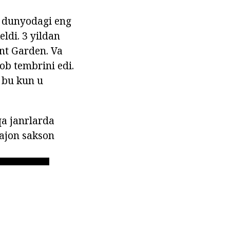
u dunyodagi eng
ldi. 3 yildan
ent Garden. Va
yob tembrini edi.
a bu kun u
qa janrlarda
yajon sakson