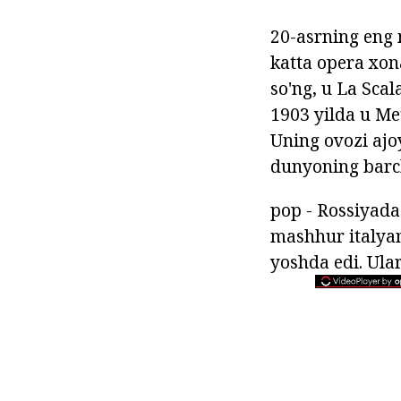
20-asrning eng 
katta opera xona
so'ng, u La Scal
1903 yilda u Met
Uning ovozi ajoy
dunyoning barc
pop - Rossiyada
mashhur italyan
yoshda edi. Ular