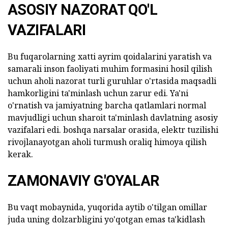
ASOSIY NAZORAT QO'L
VAZIFALARI
Bu fuqarolarning xatti ayrim qoidalarini yaratish va
samarali inson faoliyati muhim formasini hosil qilish
uchun aholi nazorat turli guruhlar o'rtasida maqsadli
hamkorligini ta'minlash uchun zarur edi. Ya'ni
o'rnatish va jamiyatning barcha qatlamlari normal
mavjudligi uchun sharoit ta'minlash davlatning asosiy
vazifalari edi. boshqa narsalar orasida, elektr tuzilishi
rivojlanayotgan aholi turmush oraliq himoya qilish
kerak.
ZAMONAVIY G'OYALAR
Bu vaqt mobaynida, yuqorida aytib o'tilgan omillar
juda uning dolzarbligini yo'qotgan emas ta'kidlash