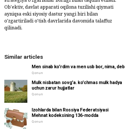
strategiya o'zgarishlar borligi bilan taqdim etiladi.
Ob'ektiv, davlat apparati oqilona tuzilishi qiymati
ayniqsa eski siyosiy dastur yangi biri bilan
o'zgartiriladi o'tish davrlarida davomida talaffuz
qilinadi.
Similar articles
Men sinab ko'rdim va men usb bor, nima, deb
Qonun
Mulk nisbatan sovg'a. ko'chmas mulk hadya
uchun zarur hujjatlar
Qonun
Izohlarda bilan Rossiya Federatsiyasi
Mehnat kodeksining 136-modda
Qonun