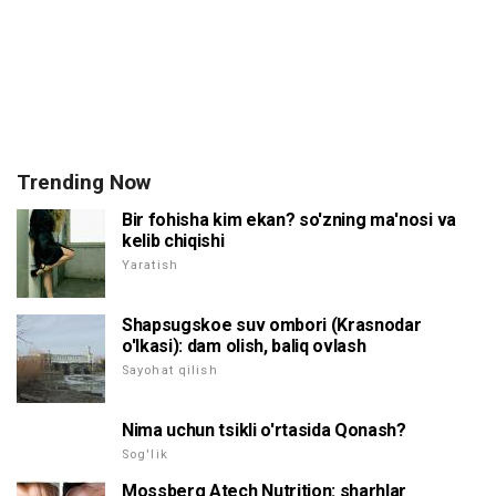
Trending Now
Bir fohisha kim ekan? so'zning ma'nosi va
kelib chiqishi
Yaratish
Shapsugskoe suv ombori (Krasnodar
o'lkasi): dam olish, baliq ovlash
Sayohat qilish
Nima uchun tsikli o'rtasida Qonash?
Sog'lik
Mossberg Atech Nutrition: sharhlar