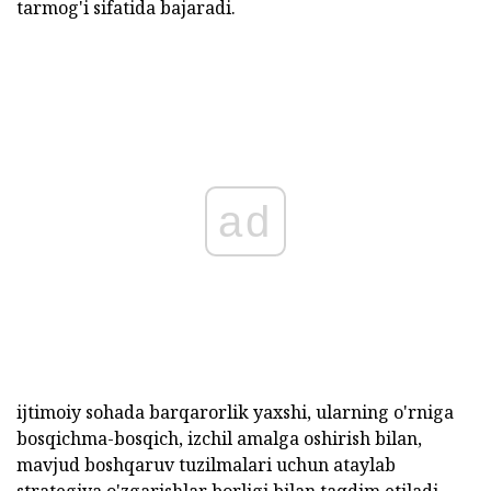
tarmog'i sifatida bajaradi.
ad
ijtimoiy sohada barqarorlik yaxshi, ularning o'rniga
bosqichma-bosqich, izchil amalga oshirish bilan,
mavjud boshqaruv tuzilmalari uchun ataylab