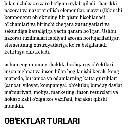
bilan uzluksiz o'zaro bo'lgan o'ylab qiladi - har ikki
nazorat va nazorat qilish elementlar. mavzu (ikkinchi
komponent) ob'ektining bir qismi hisoblanadi.
o'lchamlari va birinchi chegara xususiyatlari va
sekundiga kattaligiga yaqin qaram bo'lgan. Ushbu
nazorat tuzilmalari faoliyati asosan boshqariladigan
elementning xususiyatlariga ko'ra belgilanadi
kelishiga olib keladi.
uchun eng umumiy shaklda boshqaruv ob'ektlari ,
inson mehnat va inson bilan bog'lanishi kerak. keng
ma'noda, bu jamoa va odamlarning katta guruhlari
(sanoat, viloyat, kompaniya). ob'ektlar, bunday davlat
ma'muriyati, moliya, marketing, inson resurslari va
hokazo kabi o'ziga xos vazifani, harakat qilishi
mumkin.
OB'EKTLAR TURLARI