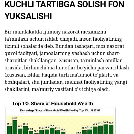
KUCHLI TARTIBGA SOLISH FON
YUKSALISHI
Bir mamlakatda ijtimoiy nazorat mexanizmi
ta'minlash uchun ishlab chiqadi, inson faoliyatining
tizimli sohalarda deb. Bundan tashqari, mos nazorat
qurol faoliyati, jamoalarning yashash uchun shart-
sharoitlar shakllangan. Xususan, ta'minlash omillar
orasida, birlamchi ma'lumotlar bo'yicha parvarishlash
(xususan, ishlar haqida turli ma'lumot to'plash, va
boshqalar), shu jumladan, mehnat faoliyatining yangi
shakllarini, ma'muriy vazifani o'z ichiga oladi.