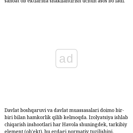
sanoat ob'ektlarida shakllantirish uchun asos bo'ladi.
ad
Davlat boshqaruvi va davlat muassasalari doimo bir-
biri bilan hamkorlik qilib kelmoqda. Izolyatsiya ishlab
chiqarish inshootlari har Havola shuningdek, tarkibiy
element (ob'ekt), bu erdagi normativ tuzilishini,