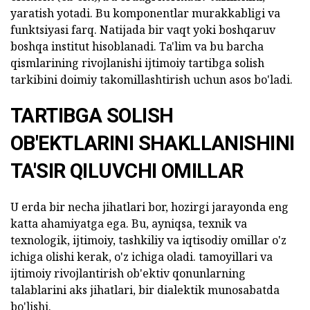
yaratish yotadi. Bu komponentlar murakkabligi va
funktsiyasi farq. Natijada bir vaqt yoki boshqaruv
boshqa institut hisoblanadi. Ta'lim va bu barcha
qismlarining rivojlanishi ijtimoiy tartibga solish
tarkibini doimiy takomillashtirish uchun asos bo'ladi.
TARTIBGA SOLISH
OB'EKTLARINI SHAKLLANISHINI
TA'SIR QILUVCHI OMILLAR
U erda bir necha jihatlari bor, hozirgi jarayonda eng
katta ahamiyatga ega. Bu, ayniqsa, texnik va
texnologik, ijtimoiy, tashkiliy va iqtisodiy omillar o'z
ichiga olishi kerak, o'z ichiga oladi. tamoyillari va
ijtimoiy rivojlantirish ob'ektiv qonunlarning
talablarini aks jihatlari, bir dialektik munosabatda
bo'lishi.