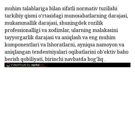
muhim talablariga bilan sifatli normativ tuzilishi
tarkibiy qismi o'rtasidagi munosabatlarning darajasi,
mukammallik darajasi, shuningdek rozilik
professionalligi va xodimlar, ularning malakasini
tayyorgarlik darajasi va aniqlash va eng muhim
komponentlari va Ishoratlarni, ayniqsa namoyon va
aniqlangan tendentsiyalari oqibatlarini ob'ektiv baho
berish qobiliyati, birinchi navbatda bog'liq .