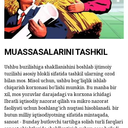
MUASSASALARINI TASHKIL
Ushbu buzilishiga shakllanishini boshlab ijtimoiy
tuzilishi asosiy blokli sifatida tashkil ularning ozod
bilan mos. Misol uchun, ushbu bog'liqlik ishlab
chiqarish korxonasi bo'lishi mumkin. Bu manba bir
xil, mos yozuvlar darajadagi va korxona ichidagi
Ibratli iqtisodiy nazorat qilish va mikro nazorat
faoliyati uchun boshlang'ich nuqtasi hisoblanadi. bir
butun milliy iqtisodiyotning sifatida mintaqada,
sanoat - Bunday butlovchi tartibga solish turli farqlari