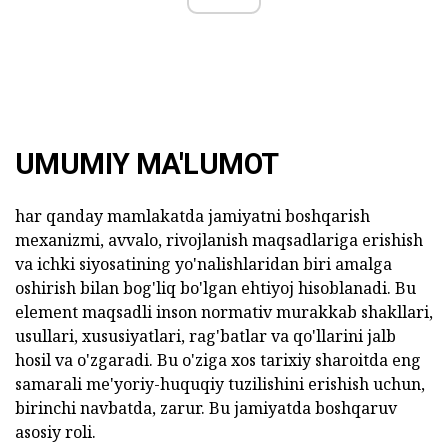
UMUMIY MA'LUMOT
har qanday mamlakatda jamiyatni boshqarish
mexanizmi, avvalo, rivojlanish maqsadlariga erishish
va ichki siyosatining yo'nalishlaridan biri amalga
oshirish bilan bog'liq bo'lgan ehtiyoj hisoblanadi. Bu
element maqsadli inson normativ murakkab shakllari,
usullari, xususiyatlari, rag'batlar va qo'llarini jalb
hosil va o'zgaradi. Bu o'ziga xos tarixiy sharoitda eng
samarali me'yoriy-huquqiy tuzilishini erishish uchun,
birinchi navbatda, zarur. Bu jamiyatda boshqaruv
asosiy roli.