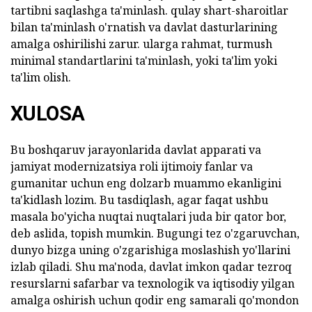
tartibni saqlashga ta'minlash. qulay shart-sharoitlar
bilan ta'minlash o'rnatish va davlat dasturlarining
amalga oshirilishi zarur. ularga rahmat, turmush
minimal standartlarini ta'minlash, yoki ta'lim yoki
ta'lim olish.
XULOSA
Bu boshqaruv jarayonlarida davlat apparati va
jamiyat modernizatsiya roli ijtimoiy fanlar va
gumanitar uchun eng dolzarb muammo ekanligini
ta'kidlash lozim. Bu tasdiqlash, agar faqat ushbu
masala bo'yicha nuqtai nuqtalari juda bir qator bor,
deb aslida, topish mumkin. Bugungi tez o'zgaruvchan,
dunyo bizga uning o'zgarishiga moslashish yo'llarini
izlab qiladi. Shu ma'noda, davlat imkon qadar tezroq
resurslarni safarbar va texnologik va iqtisodiy yilgan
amalga oshirish uchun qodir eng samarali qo'mondon