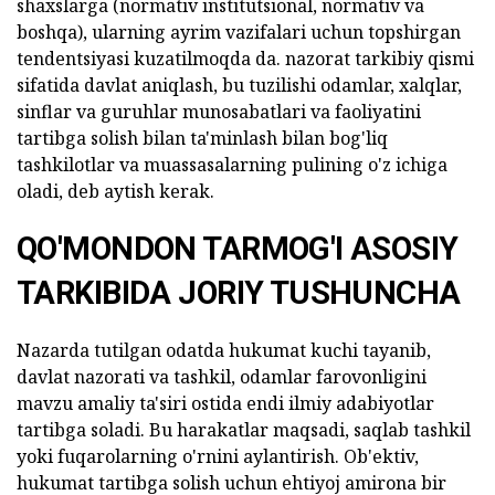
shaxslarga (normativ institutsional, normativ va
boshqa), ularning ayrim vazifalari uchun topshirgan
tendentsiyasi kuzatilmoqda da. nazorat tarkibiy qismi
sifatida davlat aniqlash, bu tuzilishi odamlar, xalqlar,
sinflar va guruhlar munosabatlari va faoliyatini
tartibga solish bilan ta'minlash bilan bog'liq
tashkilotlar va muassasalarning pulining o'z ichiga
oladi, deb aytish kerak.
QO'MONDON TARMOG'I ASOSIY
TARKIBIDA JORIY TUSHUNCHA
Nazarda tutilgan odatda hukumat kuchi tayanib,
davlat nazorati va tashkil, odamlar farovonligini
mavzu amaliy ta'siri ostida endi ilmiy adabiyotlar
tartibga soladi. Bu harakatlar maqsadi, saqlab tashkil
yoki fuqarolarning o'rnini aylantirish. Ob'ektiv,
hukumat tartibga solish uchun ehtiyoj amirona bir