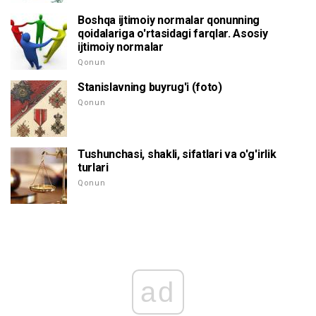
Boshqa ijtimoiy normalar qonunning
qoidalariga o'rtasidagi farqlar. Asosiy
ijtimoiy normalar
Qonun
Stanislavning buyrug'i (foto)
Qonun
Tushunchasi, shakli, sifatlari va o'g'irlik
turlari
Qonun
ad