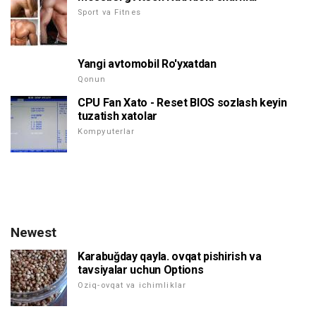
Sport va Fitnes
Yangi avtomobil Ro'yxatdan
Qonun
CPU Fan Xato - Reset BIOS sozlash keyin
tuzatish xatolar
Kompyuterlar
Newest
Karabuğday qayla. ovqat pishirish va
tavsiyalar uchun Options
Oziq-ovqat va ichimliklar