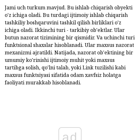
Jami uch turkum mavjud. Bu ishlab chiqarish obyekti
o'z ichiga oladi. Bu turdagi ijtimoiy ishlab chiqarish
tashkiliy boshqaruvini tashkil qilish birliklari o'z
ichiga oladi. Ikkinchi turi - tarkibiy ob'ektlar. Ular
butun nazorat tizimining bir qismidir. Va uchinchi turi
funktsional shaxslar hisoblanadi. Ular maxsus nazorat
mexanizmi ajratildi. Natijada, nazorat ob'ektining bir
umumiy ko'rinishi ijtimoiy muhit yoki maxsus
tartibga solish, qo'lni talab, yoki Link tuzilishi kabi
maxsus funktsiyasi sifatida odam xavfsiz holatga
faoliyati murakkab hisoblanadi.
ad