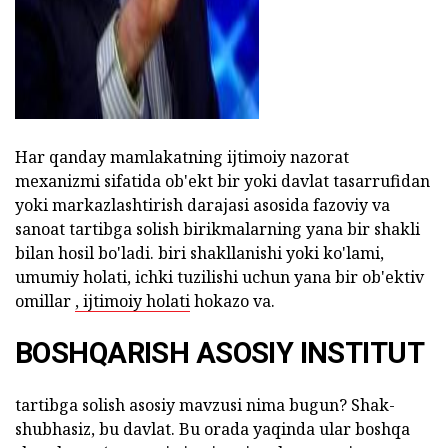
Har qanday mamlakatning ijtimoiy nazorat
mexanizmi sifatida ob'ekt bir yoki davlat tasarrufidan
yoki markazlashtirish darajasi asosida fazoviy va
sanoat tartibga solish birikmalarning yana bir shakli
bilan hosil bo'ladi. biri shakllanishi yoki ko'lami,
umumiy holati, ichki tuzilishi uchun yana bir ob'ektiv
omillar
, ijtimoiy holati
hokazo va.
BOSHQARISH ASOSIY INSTITUT
tartibga solish asosiy mavzusi nima bugun? Shak-
shubhasiz, bu davlat. Bu orada yaqinda ular boshqa