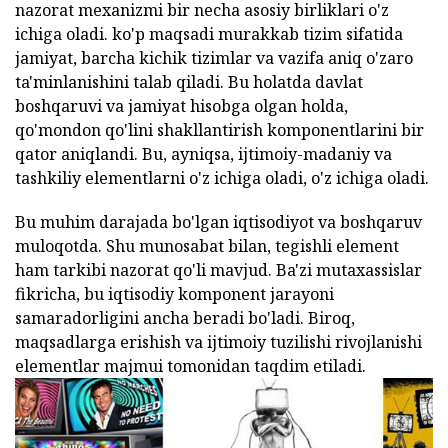
nazorat mexanizmi bir necha asosiy birliklari o'z
ichiga oladi. ko'p maqsadi murakkab tizim sifatida
jamiyat, barcha kichik tizimlar va vazifa aniq o'zaro
ta'minlanishini talab qiladi. Bu holatda davlat
boshqaruvi va jamiyat hisobga olgan holda,
qo'mondon qo'lini shakllantirish komponentlarini bir
qator aniqlandi. Bu, ayniqsa, ijtimoiy-madaniy va
tashkiliy elementlarni o'z ichiga oladi, o'z ichiga oladi.
Bu muhim darajada bo'lgan iqtisodiyot va boshqaruv
muloqotda. Shu munosabat bilan, tegishli element
ham tarkibi nazorat qo'li mavjud. Ba'zi mutaxassislar
fikricha, bu iqtisodiy komponent jarayoni
samaradorligini ancha beradi bo'ladi. Biroq,
maqsadlarga erishish va ijtimoiy tuzilishi rivojlanishi
elementlar majmui tomonidan taqdim etiladi.