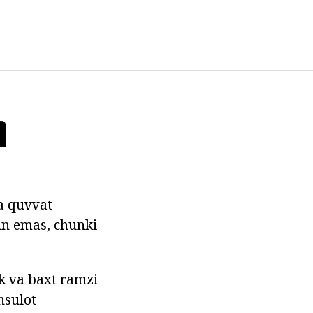
h
a quvvat
in emas, chunki
ik va baxt ramzi
hsulot