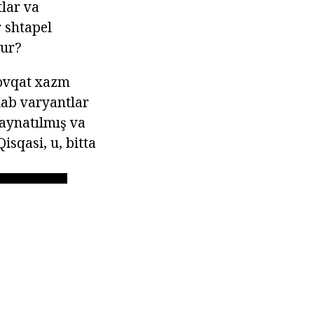
lar va
 shtapel
rur?
 ovqat xazm
lab varyantlar
kaynatılmış va
isqasi, u, bitta