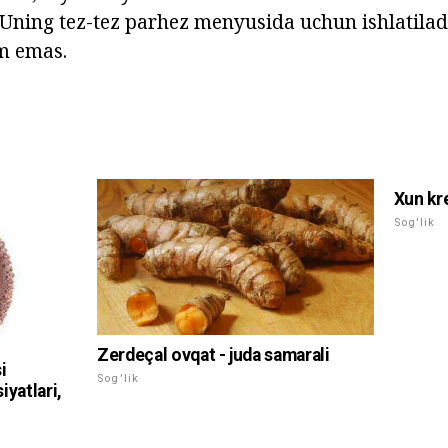
 Uning tez-tez parhez menyusida uchun ishlatilad
m emas.
Xun kre
Sog'lik
Zerdeçal ovqat - juda samarali
i
Sog'lik
iyatlari,