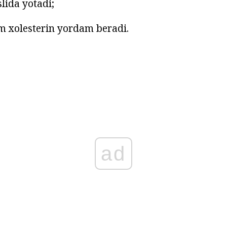
lida yotadi;
am xolesterin yordam beradi.
ad