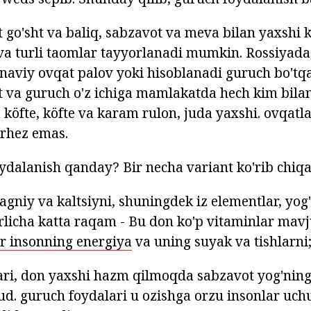
go'sht va baliq, sabzavot va meva bilan yaxshi k
va turli taomlar tayyorlanadi mumkin. Rossiyada
naviy ovqat palov yoki hisoblanadi guruch bo'tq
t va guruch o'z ichiga mamlakatda hech kim bilan
 köfte, köfte va karam rulon, juda yaxshi. ovqatla
arhez emas.
ydalanish qanday? Bir necha variant ko'rib chiqa
 magniy va kaltsiyni, shuningdek iz elementlar, yog'
rlicha katta raqam - Bu don ko'p vitaminlar mav
ir insonning energiya
va uning suyak va tishlarni
ri, don yaxshi hazm qilmoqda sabzavot yog'ning
. guruch foydalari u ozishga orzu insonlar uch