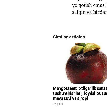
yo'qotish emas.
salqin va birda
Similar articles
Mangosteen: o'tilganlik sanas
tushuntirishlari, foydali xusus
meva suvi va siropi
Sog'lik