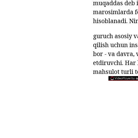
muqaddas deb i
marosimlarda fo
hisoblanadi. N
guruch asosiy v
qilish uchun in
bor - va davra,
etdiruvchi. Har 
mahsulot turli t