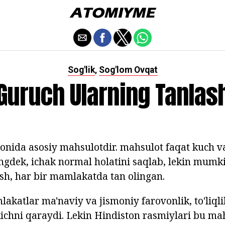
Sog'lik
Sog'lom Ovqat
,
Guruch Ularning Tanlas
ionida asosiy mahsulotdir. mahsulot faqat kuch v
ngdek, ichak normal holatini saqlab, lekin mumk
sh, har bir mamlakatda tan olingan.
lakatlar ma'naviy va jismoniy farovonlik, to'liql
tkichni qaraydi. Lekin Hindiston rasmiylari bu ma