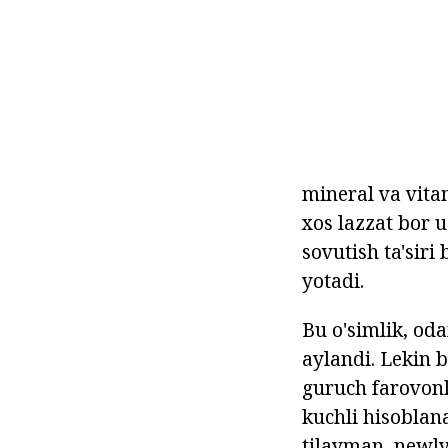
mineral va vita
xos lazzat bor u
sovutish ta'siri
yotadi.
Bu o'simlik, od
aylandi. Lekin b
guruch farovonl
kuchli hisoblan
tilayman, newly