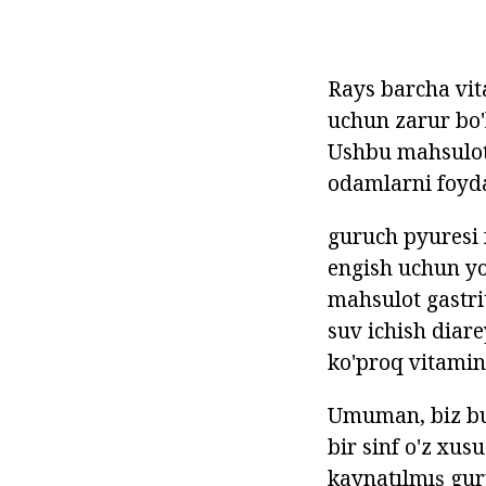
Rays barcha vit
uchun zarur bo'
Ushbu mahsulot 
odamlarni foyd
guruch pyuresi 
engish uchun yo
mahsulot gastri
suv ichish diare
ko'proq vitamin
Umuman, biz bu
bir sinf o'z xus
kaynatılmış gur