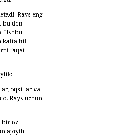
etadi. Rays eng
, bu don
a. Ushbu
 katta hit
rni faqat
ylik:
lar, oqsillar va
jud. Rays uchun
;
 bir oz
un ajoyib