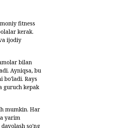
smoniy fitness
olalar kerak.
a ijodiy
mmolar bilan
adi. Ayniqsa, bu
 bo'ladi. Rays
 va guruch kepak
ish mumkin. Har
ga yarim
n davolash so'ng