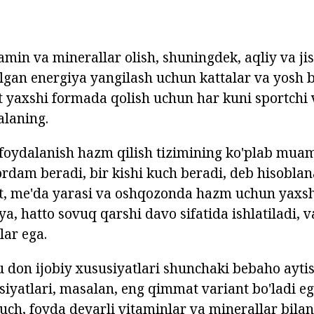
amin va minerallar olish, shuningdek, aqliy va ji
lgan energiya yangilash uchun kattalar va yosh b
yaxshi formada qolish uchun har kuni sportchi v
alaning.
foydalanish hazm qilish tizimining ko'plab mua
rdam beradi, bir kishi kuch beradi, deb hisoblan
t, me'da yarasi va oshqozonda hazm uchun yaxshi
ya, hatto sovuq qarshi davo sifatida ishlatiladi,
lar ega.
 don ijobiy xususiyatlari shunchaki bebaho ayt
usiyatlari, masalan, eng qimmat variant bo'ladi e
uch, foyda deyarli vitaminlar va minerallar bila