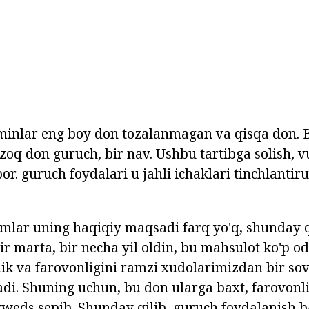
minlar eng boy don tozalanmagan va qisqa don. B
zoq don guruch, bir nav. Ushbu tartibga solish, v
 bor. guruch foydalari u jahli ichaklari tinchlantir
amlar uning haqiqiy maqsadi farq yo'q, shunday q
ir marta, bir necha yil oldin, bu mahsulot ko'p o
ik va farovonligini ramzi xudolarimizdan bir sovg
adi. Shuning uchun, bu don ularga baxt, farovon
weds sepib. Shunday qilib, guruch foydalanish ba