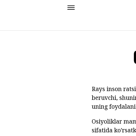
Rays inson rats
beruvchi, shuni
uning foydalani
Osiyoliklar mam
sifatida ko'rsa