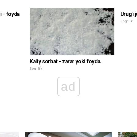
i - foyda
Urug'i 
Sog'lik
Kaliy sorbat - zarar yoki foyda.
Sog'lik
ad