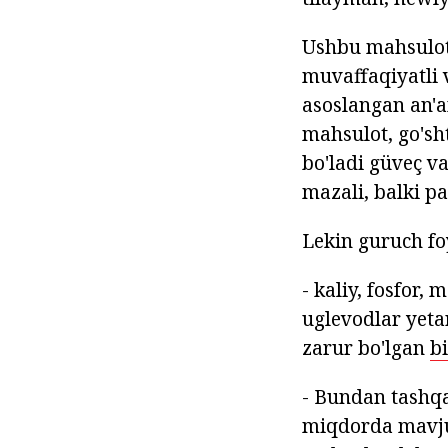
Ushbu mahsulot 
muvaffaqiyatli 
asoslangan an'a
mahsulot, go'sh
bo'ladi güveç va
mazali, balki p
Lekin guruch fo
- kaliy, fosfor,
uglevodlar yeta
zarur bo'lgan
b
- Bundan tashqa
miqdorda mavjud