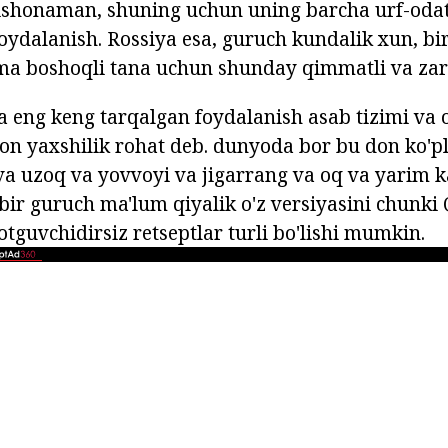
shonaman, shuning uchun uning barcha urf-odat
ydalanish. Rossiya esa, guruch kundalik xun, bir
ima boshoqli tana uchun shunday qimmatli va za
a eng keng tarqalgan foydalanish asab tizimi va
son yaxshilik rohat deb. dunyoda bor bu don ko'p
 va uzoq va yovvoyi va jigarrang va oq va yarim 
bir guruch ma'lum qiyalik o'z versiyasini chunki Q
otguvchidirsiz retseptlar turli bo'lishi mumkin.