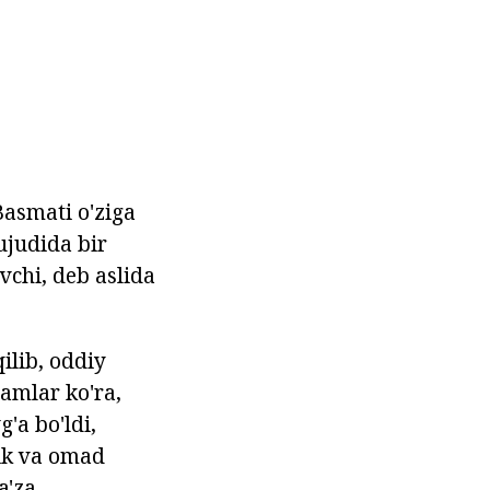
asmati o'ziga
ujudida bir
uvchi, deb aslida
ilib, oddiy
damlar ko'ra,
'a bo'ldi,
lik va omad
'za.