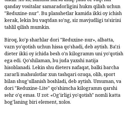
qanday vositalar samaradorligini hukm qilish uchun
"Reduxine-nur". Bu planshetlar kamida ikki oy ichish
kerak, lekin bu vaqtdan so'ng, siz mavjudligi ta'sirini
tahlil qilish mumkin.
Biroq, ko'p sharhlar dori "Reduxine-nur», albatta,
vazn yo'qotish uchun hissa qo'shadi, deb aytish. Ba'zi
dieter ikki oy ichida besh o'n kilogramm uni yo'qotish
ega edi. Qo'shilaman, bu juda yaxshi natija
hisoblanadi. Lekin shu dieters nafaqat, balki barcha
zararli mahsulotlar xun tashqari ozuqa, olib, sport
bilan shug'ullanish boshladi, deb aytish. Umuman, va
dori "Reduxine-Lite" qo'shimcha kilogramm qarshi
sehr o'q emas. U zot: «Og'irligi yo'qotish" nomli katta
bog'laning biri element, xolos.