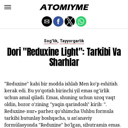
,
Sog'lik
Tayyorgarlik
Dori "Reduxine Light": Tarkibi Va
Sharhlar
"Reduxine" kabi bir modda ishlab Men ko'p eshitish
kerak edi. Bu yo'qotish birinchi yil emas og'irlik
uchun amal qiladi. Emas, shuning uchun uzoq vaqt
oldin, bozor o'zining "yaqin qarindosh" kirib: ".
Reduxine-nur» parhez qo'shimcha Ushbu formula
tarkibi butunlay boshqacha, u an'anaviy
formülasyonda "Reduxine" bo'lgan, sibutramin emas.