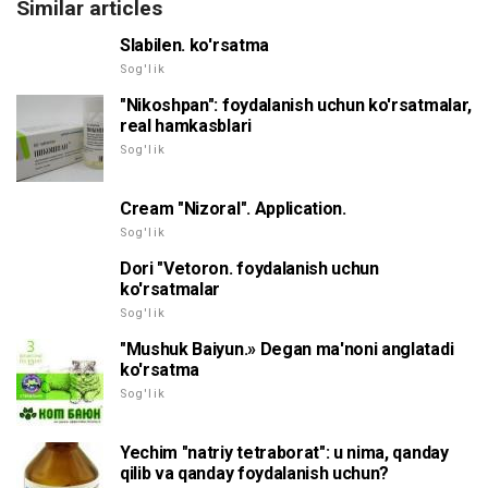
Similar articles
Slabilen. ko'rsatma
Sog'lik
"Nikoshpan": foydalanish uchun ko'rsatmalar,
real hamkasblari
Sog'lik
Cream "Nizoral". Application.
Sog'lik
Dori "Vetoron. foydalanish uchun
ko'rsatmalar
Sog'lik
"Mushuk Baiyun.» Degan ma'noni anglatadi
ko'rsatma
Sog'lik
Yechim "natriy tetraborat": u nima, qanday
qilib va qanday foydalanish uchun?