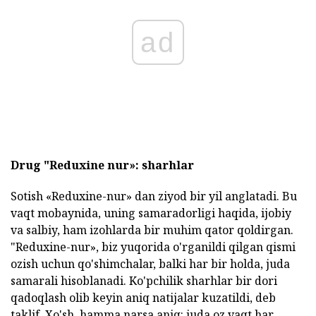
ad
Drug "Reduxine nur»: sharhlar
Sotish «Reduxine-nur» dan ziyod bir yil anglatadi. Bu
vaqt mobaynida, uning samaradorligi haqida, ijobiy
va salbiy, ham izohlarda bir muhim qator qoldirgan.
"Reduxine-nur», biz yuqorida o'rganildi qilgan qismi
ozish uchun qo'shimchalar, balki har bir holda, juda
samarali hisoblanadi. Ko'pchilik sharhlar bir dori
qadoqlash olib keyin aniq natijalar kuzatildi, deb
taklif. Xo'sh, hamma narsa aniq: juda oz vaqt har