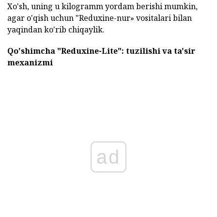
Xo'sh, uning u kilogramm yordam berishi mumkin,
agar o'qish uchun "Reduxine-nur» vositalari bilan
yaqindan ko'rib chiqaylik.
Qo'shimcha
"Reduxine-Lite":
tuzilishi va ta'sir
mexanizmi
ad