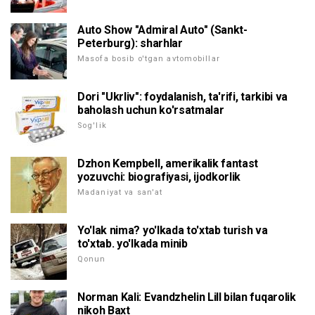
Auto Show "Admiral Auto" (Sankt-
Peterburg): sharhlar
Masofa bosib o'tgan avtomobillar
Dori "Ukrliv": foydalanish, ta'rifi, tarkibi va
baholash uchun ko'rsatmalar
Sog'lik
Dzhon Kempbell, amerikalik fantast
yozuvchi: biografiyasi, ijodkorlik
Madaniyat va san'at
Yo'lak nima? yo'lkada to'xtab turish va
to'xtab. yo'lkada minib
Qonun
Norman Kali: Evandzhelin Lill bilan fuqarolik
nikoh Baxt