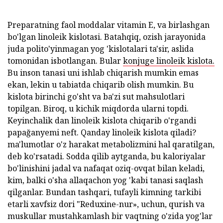
Preparatning faol moddalar vitamin E, va birlashgan
bo'lgan linoleik kislotasi. Batahqiq, ozish jarayonida
juda polito'yinmagan yog 'kislotalari ta'sir, aslida
tomonidan isbotlangan. Bular
konjuge linoleik kislota.
Bu inson tanasi uni ishlab chiqarish mumkin emas
ekan, lekin u tabiatda chiqarib olish mumkin. Bu
kislota birinchi go'sht va ba'zi sut mahsulotlari
topilgan. Biroq, u kichik miqdorda ularni topdi.
Keyinchalik dan linoleik kislota chiqarib o'rgandi
papağanyemi neft. Qanday linoleik kislota qiladi?
ma'lumotlar o'z harakat metabolizmini hal qaratilgan,
deb ko'rsatadi. Sodda qilib aytganda, bu kaloriyalar
bo'linishini jadal va nafaqat oziq-ovqat bilan keladi,
kim, balki o'sha allaqachon yog 'kabi tanasi saqlash
qilganlar. Bundan tashqari, tufayli kimning tarkibi
etarli xavfsiz dori "Reduxine-nur», uchun, qurish va
muskullar mustahkamlash bir vaqtning o'zida yog'lar