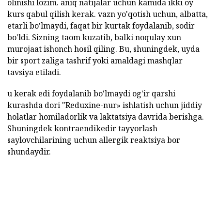
olinishi lozim. aniq natijalar uchun kamida ikki oy
kurs qabul qilish kerak. vazn yo'qotish uchun, albatta,
etarli bo'lmaydi, faqat bir kurtak foydalanib, sodir
bo'ldi. Sizning taom kuzatib, balki noqulay xun
murojaat ishonch hosil qiling. Bu, shuningdek, uyda
bir sport zaliga tashrif yoki amaldagi mashqlar
tavsiya etiladi.
u kerak edi foydalanib bo'lmaydi og'ir qarshi
kurashda dori "Reduxine-nur» ishlatish uchun jiddiy
holatlar homiladorlik va laktatsiya davrida berishga.
Shuningdek kontraendikedir tayyorlash
saylovchilarining uchun allergik reaktsiya bor
shundaydir.