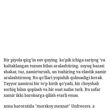
Bir piyola qizg'in suv quying. ko'pik ichiga sariyog 'va
kaltaklangan tuxum bilan aralashtiring. suyuq bazasi
shakar, tuz, xamirturush, un tushiring va elastik xamir
aralashtirmoq. Bu qo'llari yopishib qolmasligi kerak.
Tayyor xamirni bir to'p kirib qo`yadi, bir choyshab
sochiq bilan qoplash va bir soat nafas tark. Bu safar
xamir ikki barobarga qilish etarli emas.
xona haroratida "morskoy mexnat" Unfreezes. a