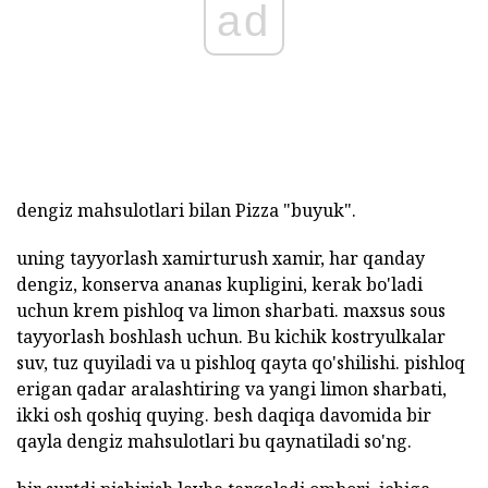
ad
dengiz mahsulotlari bilan Pizza "buyuk".
uning tayyorlash xamirturush xamir, har qanday
dengiz, konserva ananas kupligini, kerak bo'ladi
uchun krem pishloq va limon sharbati. maxsus sous
tayyorlash boshlash uchun. Bu kichik kostryulkalar
suv, tuz quyiladi va u pishloq qayta qo'shilishi. pishloq
erigan qadar aralashtiring va yangi limon sharbati,
ikki osh qoshiq quying. besh daqiqa davomida bir
qayla dengiz mahsulotlari bu qaynatiladi so'ng.