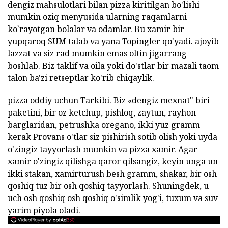
dengiz mahsulotlari bilan pizza kiritilgan bo'lishi
mumkin oziq menyusida ularning raqamlarni
ko`rayotgan bolalar va odamlar. Bu xamir bir
yupqaroq SUM talab va yana Topingler qo'yadi. ajoyib
lazzat va siz rad mumkin emas oltin jigarrang
boshlab. Biz taklif va oila yoki do'stlar bir mazali taom
talon ba'zi retseptlar ko'rib chiqaylik.
pizza oddiy uchun Tarkibi. Biz «dengiz mexnat" biri
paketini, bir oz ketchup, pishloq, zaytun, rayhon
barglaridan, petrushka oregano, ikki yuz gramm
kerak Provans o'tlar siz pishirish sotib olish yoki uyda
o'zingiz tayyorlash mumkin va pizza xamir. Agar
xamir o'zingiz qilishga qaror qilsangiz, keyin unga un
ikki stakan, xamirturush besh gramm, shakar, bir osh
qoshiq tuz bir osh qoshiq tayyorlash. Shuningdek, u
uch osh qoshiq osh qoshiq o'simlik yog'i, tuxum va suv
yarim piyola oladi.