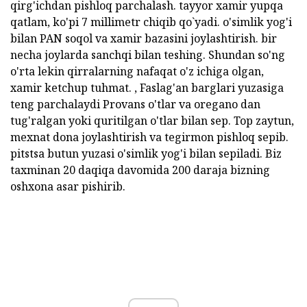
qirg'ichdan pishloq parchalash. tayyor xamir yupqa
qatlam, ko'pi 7 millimetr chiqib qo`yadi. o'simlik yog'i
bilan PAN soqol va xamir bazasini joylashtirish. bir
necha joylarda sanchqi bilan teshing. Shundan so'ng
o'rta lekin qirralarning nafaqat o'z ichiga olgan,
xamir ketchup tuhmat. , Faslag'an barglari yuzasiga
teng parchalaydi Provans o'tlar va oregano dan
tug'ralgan yoki quritilgan o'tlar bilan sep. Top zaytun,
mexnat dona joylashtirish va tegirmon pishloq sepib.
pitstsa butun yuzasi o'simlik yog'i bilan sepiladi. Biz
taxminan 20 daqiqa davomida 200 daraja bizning
oshxona asar pishirib.