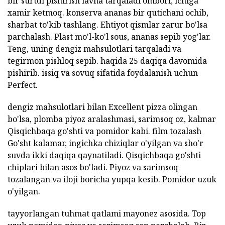
bir surtdi pishirish lavha tarqaladi ombori, ichiga
xamir ketmoq. konserva ananas bir qutichani ochib,
sharbat to'kib tashlang. Ehtiyot qismlar zarur bo'lsa
parchalash. Plast mo'l-ko'l sous, ananas sepib yog'lar.
Teng, uning dengiz mahsulotlari tarqaladi va
tegirmon pishloq sepib. haqida 25 daqiqa davomida
pishirib. issiq va sovuq sifatida foydalanish uchun
Perfect.
dengiz mahsulotlari bilan Excellent pizza olingan
bo'lsa, plomba piyoz aralashmasi, sarimsoq oz, kalmar
Qisqichbaqa go'shti va pomidor kabi. film tozalash
Go'sht kalamar, ingichka chiziqlar o'yilgan va sho'r
suvda ikki daqiqa qaynatiladi. Qisqichbaqa go'shti
chiplari bilan asos bo'ladi. Piyoz va sarimsoq
tozalangan va iloji boricha yupqa kesib. Pomidor uzuk
o'yilgan.
tayyorlangan tuhmat qatlami mayonez asosida. Top