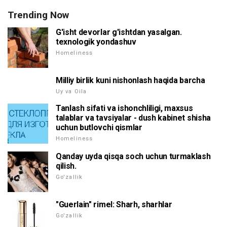
Trending Now
G'isht devorlar g'ishtdan yasalgan.
texnologik yondashuv
Homeliness
Milliy birlik kuni nishonlash haqida barcha
Uy va Oila
Tanlash sifati va ishonchliligi, maxsus
talablar va tavsiyalar - dush kabinet shisha
uchun butlovchi qismlar
Homeliness
Qanday uyda qisqa soch uchun turmaklash
qilish.
Go'zallik
"Guerlain" rimel: Sharh, sharhlar
Go'zallik