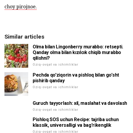
choy pirojnoe.
Similar articles
Olma bilan Lingonberry murabbo: retsepti.
Qanday olma bilan kızılcık chiqib murabbo
qilishni?
Oziq-ovqat va ichimliklar
Pechda qo'ziqorin va pishloq bilan go'sht
pishirib qanday
Oziq-ovqat va ichimliklar
Guruch tayyorlash: xil, maslahat va davolash
Oziq-ovqat va ichimliklar
Pishloq SOS uchun Recipe: tajriba uchun
klassik, universalligi va bag'rikenglik
Oziq-ovqat va ichimliklar