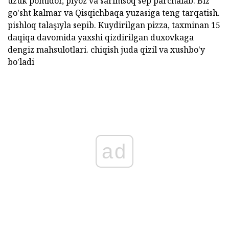
uzuk pomidor, piyoz va sarimsoq sep parchalab. Biz
go'sht kalmar va Qisqichbaqa yuzasiga teng tarqatish.
pishloq talaşıyla sepib. Kuydirilgan pizza, taxminan 15
daqiqa davomida yaxshi qizdirilgan duxovkaga
dengiz mahsulotlari. chiqish juda qizil va xushbo'y
bo'ladi
ad