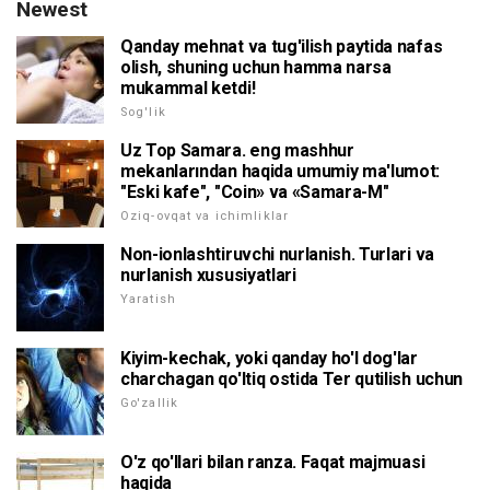
Newest
Qanday mehnat va tug'ilish paytida nafas
olish, shuning uchun hamma narsa
mukammal ketdi!
Sog'lik
Uz Top Samara. eng mashhur
mekanlarından haqida umumiy ma'lumot:
"Eski kafe", "Coin» va «Samara-M"
Oziq-ovqat va ichimliklar
Non-ionlashtiruvchi nurlanish. Turlari va
nurlanish xususiyatlari
Yaratish
Kiyim-kechak, yoki qanday ho'l dog'lar
charchagan qo'ltiq ostida Ter qutilish uchun
Go'zallik
O'z qo'llari bilan ranza. Faqat majmuasi
haqida