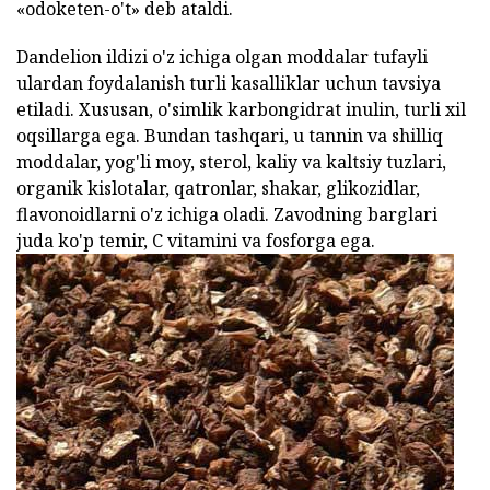
«odoketen-o't» deb ataldi.
Dandelion ildizi o'z ichiga olgan moddalar tufayli
ulardan foydalanish turli kasalliklar uchun tavsiya
etiladi. Xususan, o'simlik karbongidrat inulin, turli xil
oqsillarga ega. Bundan tashqari, u tannin va shilliq
moddalar, yog'li moy, sterol, kaliy va kaltsiy tuzlari,
organik kislotalar, qatronlar, shakar, glikozidlar,
flavonoidlarni o'z ichiga oladi. Zavodning barglari
juda ko'p temir, C vitamini va fosforga ega.