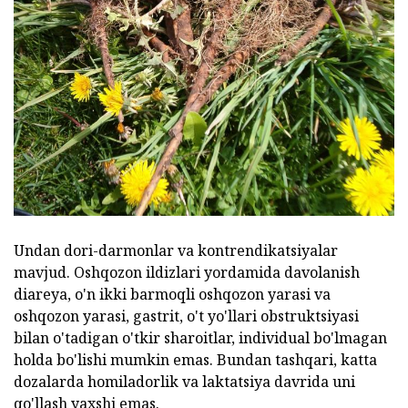
Undan dori-darmonlar va kontrendikatsiyalar
mavjud. Oshqozon ildizlari yordamida davolanish
diareya, o'n ikki barmoqli oshqozon yarasi va
oshqozon yarasi, gastrit, o't yo'llari obstruktsiyasi
bilan o'tadigan o'tkir sharoitlar, individual bo'lmagan
holda bo'lishi mumkin emas. Bundan tashqari, katta
dozalarda homiladorlik va laktatsiya davrida uni
qo'llash yaxshi emas.