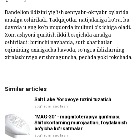
Dandelion ildizini yig'ish sentyabr-oktyabr oylarida
amalga oshiriladi. Tadqiqotlar natijalariga ko'ra, bu
davrda u eng ko'p miqdorda inulinni o'z ichiga oladi.
Xom ashyoni quritish ikki bosqichda amalga
oshiriladi: birinchi navbatda, sutli sharbatlar
oqimining oxirigacha havoda, so'ngra ildizlarning
xiralashuviga erishmaguncha, pechda yoki tokchada.
Similar articles
Salt Lake Yorovoye tuzini tuzatish
Sog'liqni saqlash
"MAG-30" - magnitoterapiya qurilmasi.
Shifokorlarning murojaatlari, foydalanish
bo'yicha ko'rsatmalar
Sog'liqni saqlash