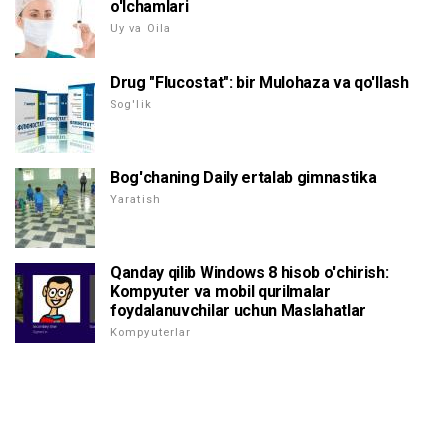
o'lchamlari
Uy va Oila
Drug "Flucostat": bir Mulohaza va qo'llash
Sog'lik
Bog'chaning Daily ertalab gimnastika
Yaratish
Qanday qilib Windows 8 hisob o'chirish:
Kompyuter va mobil qurilmalar
foydalanuvchilar uchun Maslahatlar
Kompyuterlar