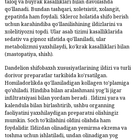
taloq va buyrak kasalliklari bilan davolashda
qo'llanadi. Bundan tashqari, xoletsistit, xolangit,
gepatitda ham foydali. Skleroz holatida shifo berish
uchun karahindiba qo'llanilishining ildizlarini va
xolelitiyozni topdi. Ular asab tizimi kasalliklarida
sedativ va gipnoz sifatida qo'llaniladi, ular
metabolizmni yaxshilaydi, ko'krak kasalliklari bilan
(mastopatiya, shish).
Dandelion shifobaxsh xususiyatlarining ildizi va turli
dorivor preparatlar tarkibida ko'rsatilgan.
Homiladorlikda qo'llaniladigan kollagen to'plamiga
qo'shiladi. Hindiba bilan aralashmani yog'li jigar
infiltratsiyasi bilan yordam beradi . Ildizni yara va
kalendula bilan birlashtirib, ushbu organning
faoliyatini yaxshilaydigan preparatni olishingiz
mumkin. Soch to'kilishini oldini olishda ham
foydalidir. Ildizdan olinadigan yemirma ekzema va
toshma uchun ishlatiladi, undan olinadigan yog