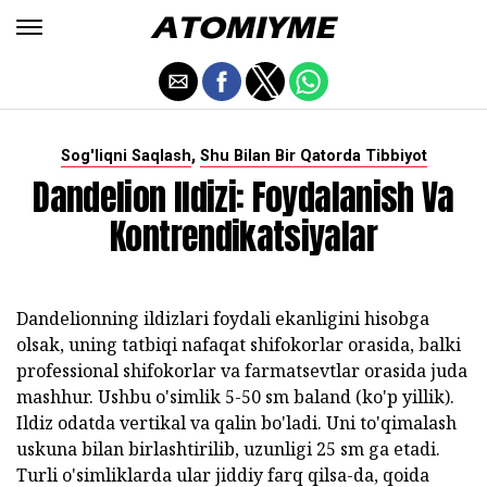
,
Sog'liqni Saqlash
Shu Bilan Bir Qatorda Tibbiyot
Dandelion Ildizi: Foydalanish Va
Kontrendikatsiyalar
Dandelionning ildizlari foydali ekanligini hisobga
olsak, uning tatbiqi nafaqat shifokorlar orasida, balki
professional shifokorlar va farmatsevtlar orasida juda
mashhur. Ushbu o'simlik 5-50 sm baland (ko'p yillik).
Ildiz odatda vertikal va qalin bo'ladi. Uni to'qimalash
uskuna bilan birlashtirilib, uzunligi 25 sm ga etadi.
Turli o'simliklarda ular jiddiy farq qilsa-da, qoida