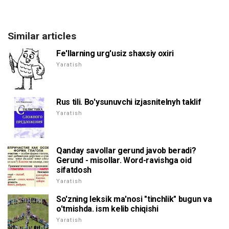
Similar articles
Fe'llarning urg'usiz shaxsiy oxiri
Yaratish
Rus tili. Bo'ysunuvchi izjasnitelnyh taklif
Yaratish
Qanday savollar gerund javob beradi?
Gerund - misollar. Word-ravishga oid
sifatdosh
Yaratish
So'zning leksik ma'nosi "tinchlik" bugun va
o'tmishda. ism kelib chiqishi
Yaratish