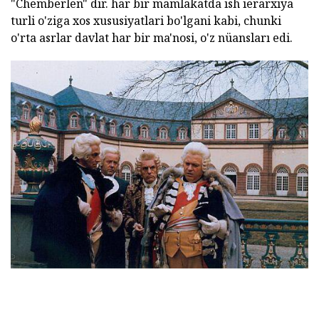
"Chemberlen" dir. har bir mamlakatda ish ierarxiya
turli o'ziga xos xususiyatlari bo'lgani kabi, chunki
o'rta asrlar davlat har bir ma'nosi, o'z nüansları edi.