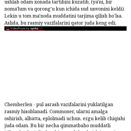
ushlab odam xonada tartibini kuzatib, (ya'ni, bir
noma'lum va qorong'u kun ichida sud unvonini keldi).
Lekin u tom ma'noda muddatini tarjima qilish bo'lsa.
Aslida, bu rasmiy vazifalarini qator juda keng edi.
Chemberlen - pul asrash vazifalarini yuklatilgan
rasmiy hisoblanadi. Commoner, ularni amalga
oshirish, albatta, eplolmadi uchun. ezgu kelib chiqishi
juda odam. Bu bir necha qimmatbaho muddatli