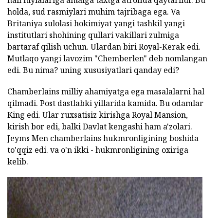
hali hiylalariga amalga taxtga atrofida qaytarilur. Bu
holda, sud rasmiylari muhim tajribaga ega. Va
Britaniya sulolasi hokimiyat yangi tashkil yangi
institutlari shohining qullari vakillari zulmiga
bartaraf qilish uchun. Ulardan biri Royal-Kerak edi.
Mutlaqo yangi lavozim "Chemberlen" deb nomlangan
edi. Bu nima? uning xususiyatlari qanday edi?
Chamberlains milliy ahamiyatga ega masalalarni hal
qilmadi. Post dastlabki yillarida kamida. Bu odamlar
King edi. Ular ruxsatisiz kirishga Royal Mansion,
kirish bor edi, balki Davlat kengashi ham a'zolari.
Jeyms Men chamberlains hukmronligining boshida
to'qqiz edi. va o'n ikki - hukmronligining oxiriga
kelib.