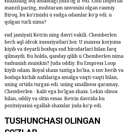
shaxsning boj amaldagi juda og'ir edi. Endi Imperial
manzil pacing, muhtaram unvonini olgan rasmiy.
Biroq, bu ko'rinishi u sudga odamlar ko'p edi. u
qolgan turli nima?
sud jamiyati Ketrin ning davri vakili. Chemberlen
hech aql-idrok xususiyatlari bor. U maxsus korjoma
kiyib va deyarli boshqa sud birodarlari bilan farq
qilmaydi. Bu holda, qanday qilib u Chemberlen nima
tushunish mumkin? Juda oddiy. Bu Empress Loop
kiyib odam. Royal shaxs taxtiga bo'lsa, u suv berib va
boshqa kichik nafslariga amalga vaqti-vaqti bilan,
uning ortida turgan edi. uning smallness qaramay,
Chemberlen - kalit ega bo'lgan shaxs. Lekin olmos
bilan, oddiy va oltin emas. Ketrin davrida bu
pozitsiyasini egallab shaxslar juda ko'p edi.
TUSHUNCHASI OLINGAN