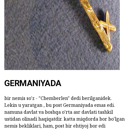
ad
GERMANIYADA
bir nemis so'z - "Chemberlen" dedi berilganidek.
Lekin u yaratgan , bu post Germaniyada emas edi.
namuna davlat va boshqa o'rta asr davlati tashkil
ustidan olinadi haqiqatdir. katta miqdorda bor bo'lgan
nemis bekliklari, ham, post bir ehtiyoj bor edi