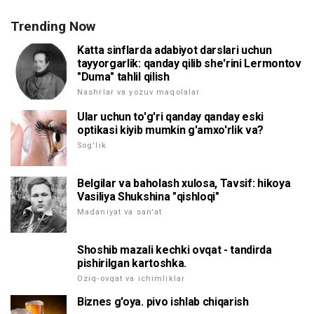
Trending Now
Katta sinflarda adabiyot darslari uchun
tayyorgarlik: qanday qilib she'rini Lermontov
"Duma" tahlil qilish
Nashrlar va yozuv maqolalar
Ular uchun to'g'ri qanday qanday eski
optikasi kiyib mumkin g'amxo'rlik va?
Sog'lik
Belgilar va baholash xulosa, Tavsif: hikoya
Vasiliya Shukshina "qishloqi"
Madaniyat va san'at
Shoshib mazali kechki ovqat - tandirda
pishirilgan kartoshka.
Oziq-ovqat va ichimliklar
Biznes g'oya. pivo ishlab chiqarish