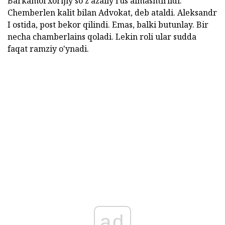
Barkamol xorijiy so'z azaliy rus almashtirildi.
Chemberlen kalit bilan Advokat, deb ataldi. Aleksandr
I ostida, post bekor qilindi. Emas, balki butunlay. Bir
necha chamberlains qoladi. Lekin roli ular sudda
faqat ramziy o'ynadi.
ad