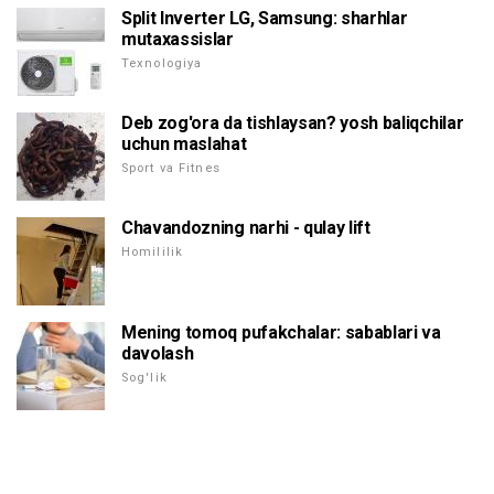
Split Inverter LG, Samsung: sharhlar
mutaxassislar
Texnologiya
Deb zog'ora da tishlaysan? yosh baliqchilar
uchun maslahat
Sport va Fitnes
Chavandozning narhi - qulay lift
Homililik
Mening tomoq pufakchalar: sabablari va
davolash
Sog'lik