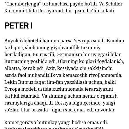
"Chemberlenga" tushunchasi paydo bo'ldi. Va Schiller
Kalomini tilida Rossiya sudi bir qismi bo'lib keladi.
PETER I
Buyuk islohotchi hamma narsa Yevropa sevib. Bundan
tashqari, shoh uning giyohvandlik taxminiy
beriladigan. Bu rus tili, Germanism bir uy egasi bilan
Butrusning yoshida edi. Ularning ko'plari foydalanish,
albatta, kerak edi. Axir, Rossiyada o'n sakkizinchi
asrda faol muhandislik va kemasozlik rivojlanmoqda.
Lekin Butrus faqat ilm-fan yaxshilash uchun, balki
Evropa modeli ustida xushmuomala ierarxiyasini
tashkil istamadi. Va shuning uchun nemis o'rganish
rasmiylariga chaqirdi. Rossiya lügatçesinde, yangi
so'zlar. Ular orasida - ilgari sud emas edi unvonlar.
Kamergerstvo butunlay yangi hodisa emas edi.